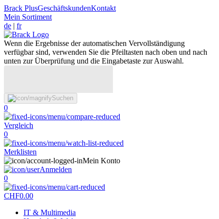
Brack Plus
Geschäftskunden
Kontakt
Mein Sortiment
de
|
fr
Wenn die Ergebnisse der automatischen Vervollständigung
verfügbar sind, verwenden Sie die Pfeiltasten nach oben und nach
unten zur Überprüfung und die Eingabetaste zur Auswahl.
Suchen
0
Vergleich
0
Merklisten
Mein Konto
Anmelden
0
CHF
0.00
IT & Multimedia