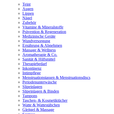
Teint
Augen
Lippen
Nägel
Zubehör
Vitamine & Mineralstoffe
Prävention & Regeneration
Medizinische Geräte
Wundversorgung
Ernährung & Abnehmen
Massage & Wellness
Aromatherapie & Co.
Sanität & Hilfsmittel
Therapiebedarf
Inkontinenz
Intimpflege
Menstruationstassen & Menstruationsdiscs
Periodenunterwäsche
Slipeinlagen
Slipeinlagen & Binden
Tampons
Taschen- & Kosmetiktücher
Watte & Wattestäbchen
Gleitgel & Massage