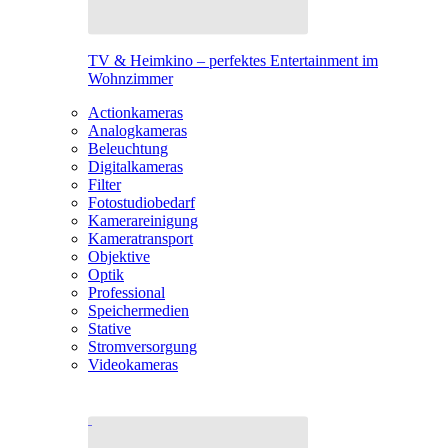
TV & Heimkino – perfektes Entertainment im
Wohnzimmer
Actionkameras
Analogkameras
Beleuchtung
Digitalkameras
Filter
Fotostudiobedarf
Kamerareinigung
Kameratransport
Objektive
Optik
Professional
Speichermedien
Stative
Stromversorgung
Videokameras