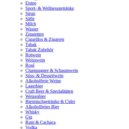
Eistee
Sport- & Wellnessgetränke
Sirup
Säfte
Milch
Wasser
Zigaretten
Cigarillos & Zigarren
Tabak
Tabak Zubehör
Rotwein
Weisswein
Rosé
Champagner & Schaumwein
Süss- & Dessertwein
Alkoholfreie Weine
Lagerbier
Craft Beer & Spezialitäten
Weizenbier
Biermischgetränke & Cider
Alkoholfreies Bier
Whisky
Gin
Rum & Cachaça
Vodka