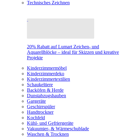
Technisches Zeichnen
20% Rabatt auf Lumart Zeichen- und
Aquarellblöcke – ideal für Skizzen und kreative
Projekte
Kinderzimmermöbel
Kinderzimmerdeko
Kinderzimmertextilien
Schaukeltiere
Backöfen & Herde
Dunstabzugshauben
Gargeräte
Geschirrspüler
Handtrockner
Kochfeld
Kühl- und Gefriergeräte
Vakuumier- & Wärmeschublade
Waschen & Trocknen