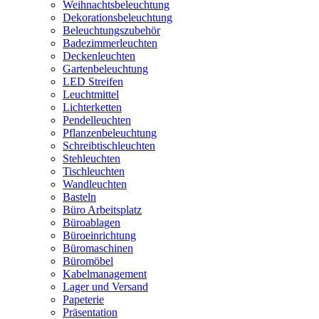
Weihnachtsbeleuchtung
Dekorationsbeleuchtung
Beleuchtungszubehör
Badezimmerleuchten
Deckenleuchten
Gartenbeleuchtung
LED Streifen
Leuchtmittel
Lichterketten
Pendelleuchten
Pflanzenbeleuchtung
Schreibtischleuchten
Stehleuchten
Tischleuchten
Wandleuchten
Basteln
Büro Arbeitsplatz
Büroablagen
Büroeinrichtung
Büromaschinen
Büromöbel
Kabelmanagement
Lager und Versand
Papeterie
Präsentation