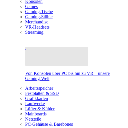
Konsolen
Games
Gaming-Tische
Gaming-Stühle
Merchandise
VR-Headsets
Streaming
Von Konsolen über PC bis hin zu VR – unsere
Gaming-Welt
Arbeitsspeicher
Festplatten & SSD
Grafikkarten
Laufwerke
Lüfter & Kühler
Mainboards
Netzteile
PC-Gehäuse & Barebones