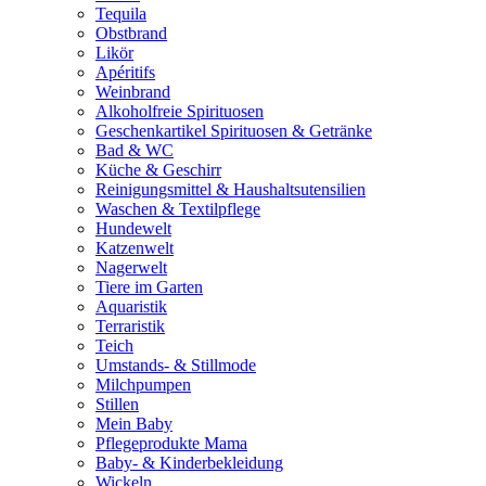
Tequila
Obstbrand
Likör
Apéritifs
Weinbrand
Alkoholfreie Spirituosen
Geschenkartikel Spirituosen & Getränke
Bad & WC
Küche & Geschirr
Reinigungsmittel & Haushaltsutensilien
Waschen & Textilpflege
Hundewelt
Katzenwelt
Nagerwelt
Tiere im Garten
Aquaristik
Terraristik
Teich
Umstands- & Stillmode
Milchpumpen
Stillen
Mein Baby
Pflegeprodukte Mama
Baby- & Kinderbekleidung
Wickeln