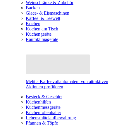
Weinschränke & Zubehör
Backen
Glace- & Eismaschinen
Kaffee- & Teewelt
Kochen
Kochen am Tisch
Küchengeräte
Raumklimageräte
Melitta Kaffeevollautomaten: von attraktiven
Aktionen profitieren
Besteck & Geschirr
Küchenhilfen
Küchenmessgeräte
Küchenrollenhalter
Lebensmittelaufbewahrung
Pfannen & Töpfe