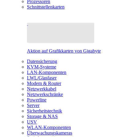
Prozessoren
Schnittstellenkarten
Aktion auf Grafikkarten von Gigabyte
Datensicherung
KVM-Systeme
LAN-Komponenten
LWL/Glasfaser
Modem & Router
Netzwerkkabel
Netzwerkschränke
Powerline
Server
Sicherheitstechnik
Storage & NAS
USV
WLAN-Komponenten
Überwachungskameras