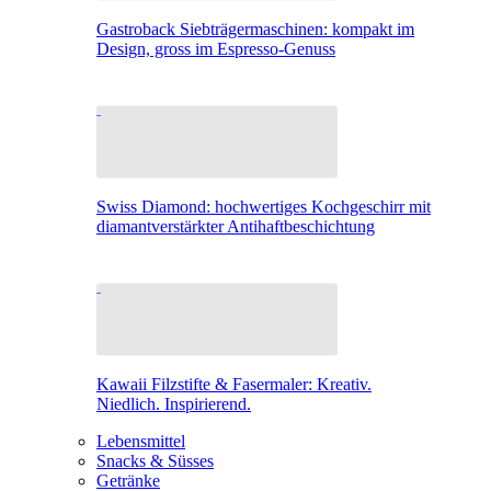
Gastroback Siebträgermaschinen: kompakt im
Design, gross im Espresso-Genuss
Swiss Diamond: hochwertiges Kochgeschirr mit
diamantverstärkter Antihaftbeschichtung
Kawaii Filzstifte & Fasermaler: Kreativ.
Niedlich. Inspirierend.
Lebensmittel
Snacks & Süsses
Getränke