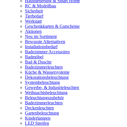
Haussteuerung & Smart Home
RC & Modellbau
Sicherheit
Tierbedarf
Werkstatt
Geschenkkarten & Gutscheine
Aktionen
Neu im Sortiment
Bewusste Alternativen
Installationsbedarf
Badezimmer Accessoires
Badmöbel
Bad & Dusche
Badezimmerleuchten
Küche & Wassersysteme
Dekorationsbeleuchtung
Systembeleuchtung
Gewerbe- & Industrieleuchten
Weihnachtsbeleuchtung
Beleuchtungszubehör
Badezimmerleuchten
Deckenleuchten
Gartenbeleuchtung
Kinderlampen
LED Streifen