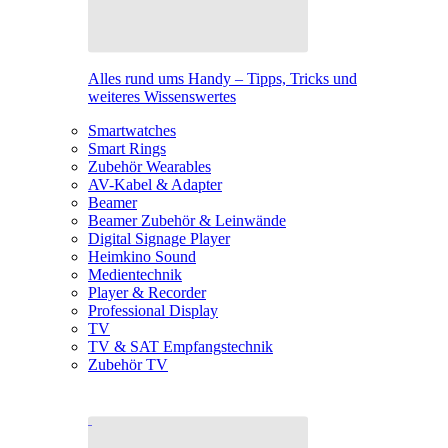
Alles rund ums Handy – Tipps, Tricks und
weiteres Wissenswertes
Smartwatches
Smart Rings
Zubehör Wearables
AV-Kabel & Adapter
Beamer
Beamer Zubehör & Leinwände
Digital Signage Player
Heimkino Sound
Medientechnik
Player & Recorder
Professional Display
TV
TV & SAT Empfangstechnik
Zubehör TV