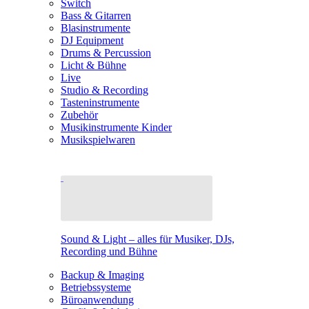
Switch
Bass & Gitarren
Blasinstrumente
DJ Equipment
Drums & Percussion
Licht & Bühne
Live
Studio & Recording
Tasteninstrumente
Zubehör
Musikinstrumente Kinder
Musikspielwaren
Sound & Light – alles für Musiker, DJs,
Recording und Bühne
Backup & Imaging
Betriebssysteme
Büroanwendung