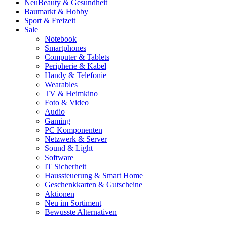
Neu
Beauty & Gesundheit
Baumarkt & Hobby
Sport & Freizeit
Sale
Notebook
Smartphones
Computer & Tablets
Peripherie & Kabel
Handy & Telefonie
Wearables
TV & Heimkino
Foto & Video
Audio
Gaming
PC Komponenten
Netzwerk & Server
Sound & Light
Software
IT Sicherheit
Haussteuerung & Smart Home
Geschenkkarten & Gutscheine
Aktionen
Neu im Sortiment
Bewusste Alternativen