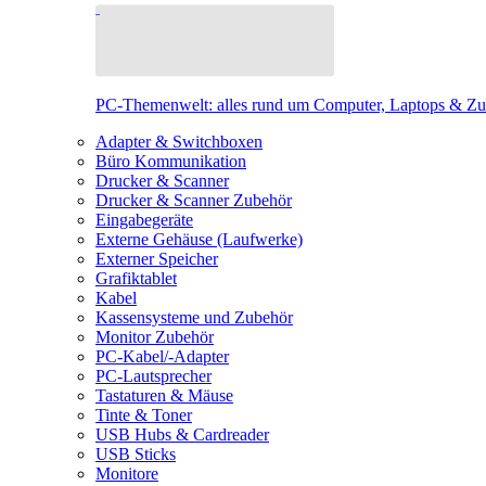
PC-Themenwelt: alles rund um Computer, Laptops & Z
Adapter & Switchboxen
Büro Kommunikation
Drucker & Scanner
Drucker & Scanner Zubehör
Eingabegeräte
Externe Gehäuse (Laufwerke)
Externer Speicher
Grafiktablet
Kabel
Kassensysteme und Zubehör
Monitor Zubehör
PC-Kabel/-Adapter
PC-Lautsprecher
Tastaturen & Mäuse
Tinte & Toner
USB Hubs & Cardreader
USB Sticks
Monitore