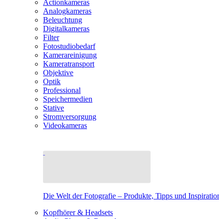
Actionkameras
Analogkameras
Beleuchtung
Digitalkameras
Filter
Fotostudiobedarf
Kamerareinigung
Kameratransport
Objektive
Optik
Professional
Speichermedien
Stative
Stromversorgung
Videokameras
Die Welt der Fotografie – Produkte, Tipps und Inspiratio
Kopfhörer & Headsets