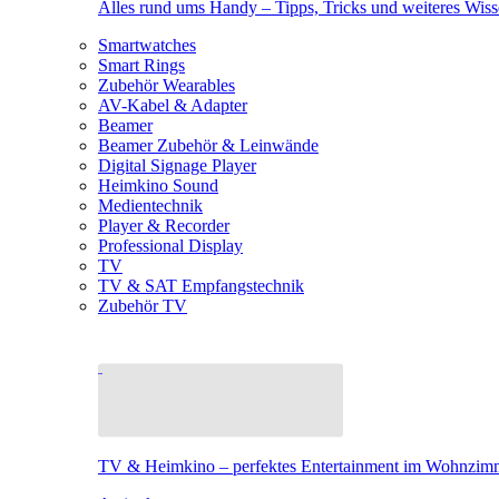
Alles rund ums Handy – Tipps, Tricks und weiteres Wis
Smartwatches
Smart Rings
Zubehör Wearables
AV-Kabel & Adapter
Beamer
Beamer Zubehör & Leinwände
Digital Signage Player
Heimkino Sound
Medientechnik
Player & Recorder
Professional Display
TV
TV & SAT Empfangstechnik
Zubehör TV
TV & Heimkino – perfektes Entertainment im Wohnzim