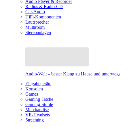
Audio Player & Recorder
Radios & Radio-CD
Car-Audio
HiFi-Komponenten
Lautsprecher
Multiroom
Stereoanlagen
Audio-Welt – bester Klang zu Hause und unterwegs
Eingabegeräte
Konsolen
Games
Gaming-Tische
Gaming-Stühle
Merchandise
VR-Headsets
Streaming