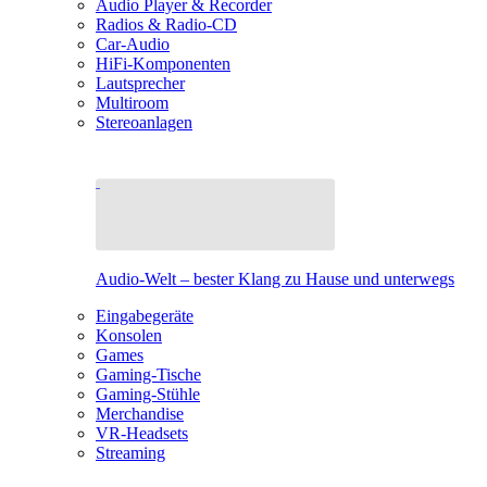
Audio Player & Recorder
Radios & Radio-CD
Car-Audio
HiFi-Komponenten
Lautsprecher
Multiroom
Stereoanlagen
Audio-Welt – bester Klang zu Hause und unterwegs
Eingabegeräte
Konsolen
Games
Gaming-Tische
Gaming-Stühle
Merchandise
VR-Headsets
Streaming