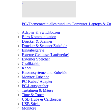
PC-Themenwelt: alles rund um Computer, Laptops & Z
Adapter & Switchboxen
Büro Kommunikation
Drucker & Scanner
Drucker & Scanner Zubehör
Eingabegeräte
Externe Gehäuse (Laufwerke)
Externer Speicher
Grafiktablet
Kabel
Kassensysteme und Zubehör
Monitor Zubehör
PC-Kabel/-Adapter
PC-Lautsprecher
Tastaturen & Mäuse
Tinte & Toner
USB Hubs & Cardreader
USB Sticks
Monitore