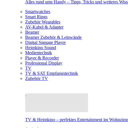
Alles rund ums Handy – Tipps, Tricks und weiteres Wis
Smartwatches
Smart Rings
Zubehör Wearables
AV-Kabel & Adapter
Beamer
Beamer Zubehör & Leinwände
Digital Signage Player
Heimkino Sound
Medientechnik
Player & Recorder
Professional Display
TV
TV & SAT Empfangstechnik
Zubehör TV
TV & Heimkino – perfektes Entertainment im Wohnzim