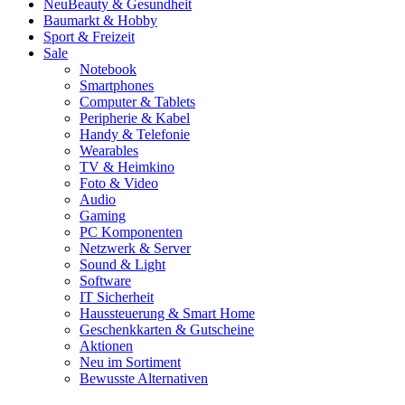
Neu
Beauty & Gesundheit
Baumarkt & Hobby
Sport & Freizeit
Sale
Notebook
Smartphones
Computer & Tablets
Peripherie & Kabel
Handy & Telefonie
Wearables
TV & Heimkino
Foto & Video
Audio
Gaming
PC Komponenten
Netzwerk & Server
Sound & Light
Software
IT Sicherheit
Haussteuerung & Smart Home
Geschenkkarten & Gutscheine
Aktionen
Neu im Sortiment
Bewusste Alternativen