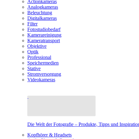
Actionkameras
Analogkameras
Beleuchtung
Digitalkameras
Filter
Fotostudiobedarf
Kamerareinigung
Kameratransport
Objektive
Optik
Professional
Speichermedien
Stative
Stromversorgung
Videokameras
Die Welt der Fotografie – Produkte, Tipps und Inspiratio
Kopfhörer & Headsets