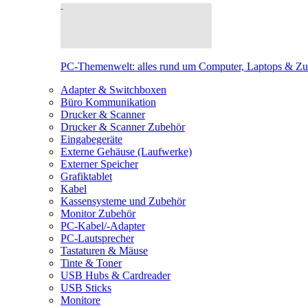
PC-Themenwelt: alles rund um Computer, Laptops & Z
Adapter & Switchboxen
Büro Kommunikation
Drucker & Scanner
Drucker & Scanner Zubehör
Eingabegeräte
Externe Gehäuse (Laufwerke)
Externer Speicher
Grafiktablet
Kabel
Kassensysteme und Zubehör
Monitor Zubehör
PC-Kabel/-Adapter
PC-Lautsprecher
Tastaturen & Mäuse
Tinte & Toner
USB Hubs & Cardreader
USB Sticks
Monitore