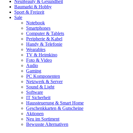
Neu
Beauty & Gesundheit
Baumarkt & Hobby
Sport & Freizeit
Sale
Notebook
Smartphones
Computer & Tablets
Peripherie & Kabel
Handy & Telefonie
Wearables
TV & Heimkino
Foto & Video
Audio
Gaming
PC Komponenten
Netzwerk & Server
Sound & Light
Software
IT Sicherheit
Haussteuerung & Smart Home
Geschenkkarten & Gutscheine
Aktionen
Neu im Sortiment
Bewusste Alternativen