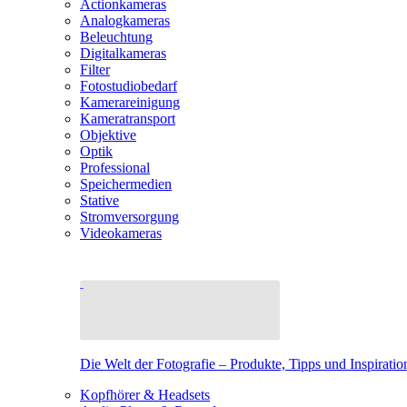
Actionkameras
Analogkameras
Beleuchtung
Digitalkameras
Filter
Fotostudiobedarf
Kamerareinigung
Kameratransport
Objektive
Optik
Professional
Speichermedien
Stative
Stromversorgung
Videokameras
Die Welt der Fotografie – Produkte, Tipps und Inspiratio
Kopfhörer & Headsets