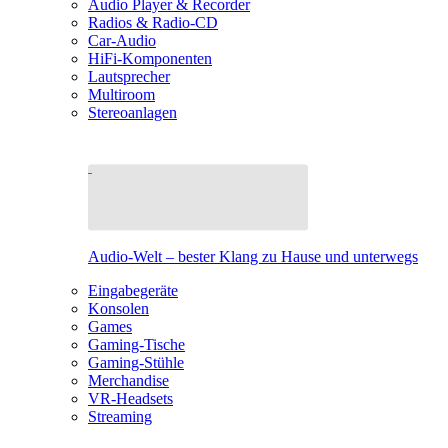
Audio Player & Recorder
Radios & Radio-CD
Car-Audio
HiFi-Komponenten
Lautsprecher
Multiroom
Stereoanlagen
Audio-Welt – bester Klang zu Hause und unterwegs
Eingabegeräte
Konsolen
Games
Gaming-Tische
Gaming-Stühle
Merchandise
VR-Headsets
Streaming