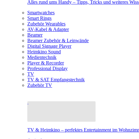
Alles rund ums Handy – Tipps, Tricks und weiteres Wis
Smartwatches
Smart Rings
Zubehör Wearables
AV-Kabel & Adapter
Beamer
Beamer Zubehör & Leinwände
Digital Signage Player
Heimkino Sound
Medientechnik
Player & Recorder
Professional Display
TV
TV & SAT Empfangstechnik
Zubehör TV
TV & Heimkino – perfektes Entertainment im Wohnzim