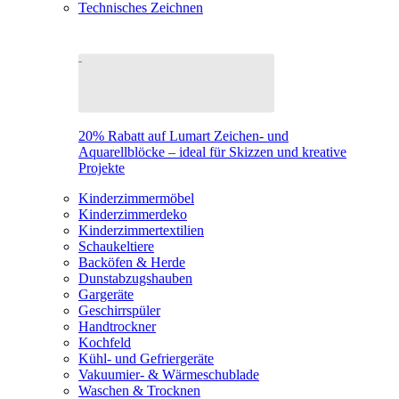
Technisches Zeichnen
20% Rabatt auf Lumart Zeichen- und
Aquarellblöcke – ideal für Skizzen und kreative
Projekte
Kinderzimmermöbel
Kinderzimmerdeko
Kinderzimmertextilien
Schaukeltiere
Backöfen & Herde
Dunstabzugshauben
Gargeräte
Geschirrspüler
Handtrockner
Kochfeld
Kühl- und Gefriergeräte
Vakuumier- & Wärmeschublade
Waschen & Trocknen