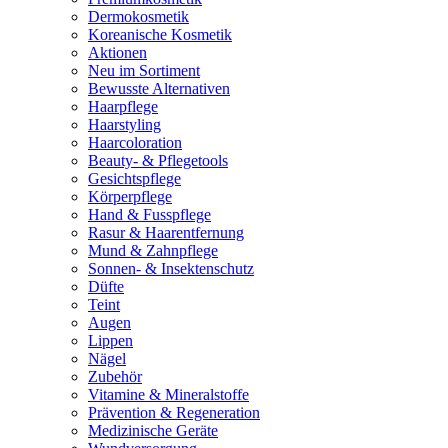
Dermokosmetik
Koreanische Kosmetik
Aktionen
Neu im Sortiment
Bewusste Alternativen
Haarpflege
Haarstyling
Haarcoloration
Beauty- & Pflegetools
Gesichtspflege
Körperpflege
Hand & Fusspflege
Rasur & Haarentfernung
Mund & Zahnpflege
Sonnen- & Insektenschutz
Düfte
Teint
Augen
Lippen
Nägel
Zubehör
Vitamine & Mineralstoffe
Prävention & Regeneration
Medizinische Geräte