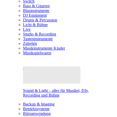
Switch
Bass & Gitarren
Blasinstrumente
DJ Equipment
Drums & Percussion
Licht & Bühne
Live
Studio & Recording
Tasteninstrumente
Zubehör
Musikinstrumente Kinder
Musikspielwaren
Sound & Light – alles für Musiker, DJs,
Recording und Bühne
Backup & Imaging
Betriebssysteme
Büroanwendung