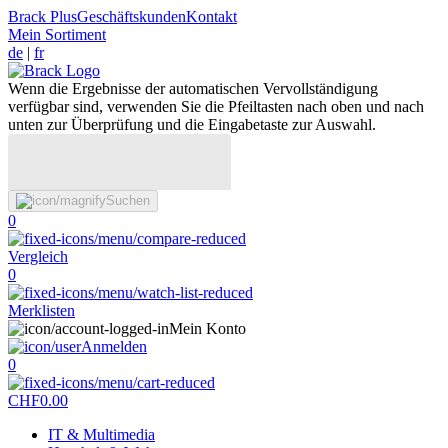
Brack Plus
Geschäftskunden
Kontakt
Mein Sortiment
de
|
fr
Wenn die Ergebnisse der automatischen Vervollständigung
verfügbar sind, verwenden Sie die Pfeiltasten nach oben und nach
unten zur Überprüfung und die Eingabetaste zur Auswahl.
Suchen
0
Vergleich
0
Merklisten
Mein Konto
Anmelden
0
CHF
0.00
IT & Multimedia