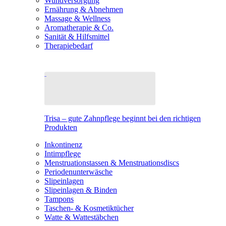
Wundversorgung
Ernährung & Abnehmen
Massage & Wellness
Aromatherapie & Co.
Sanität & Hilfsmittel
Therapiebedarf
Trisa – gute Zahnpflege beginnt bei den richtigen
Produkten
Inkontinenz
Intimpflege
Menstruationstassen & Menstruationsdiscs
Periodenunterwäsche
Slipeinlagen
Slipeinlagen & Binden
Tampons
Taschen- & Kosmetiktücher
Watte & Wattestäbchen