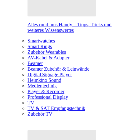
Alles rund ums Handy – Tipps, Tricks und
weiteres Wissenswertes
Smartwatches
Smart Rings
Zubehör Wearables
AV-Kabel & Adapter
Beamer
Beamer Zubehör & Leinwände
Digital Signage Player
Heimkino Sound
Medientechnik
Player & Recorder
Professional Display
TV
TV & SAT Empfangstechnik
Zubehör TV