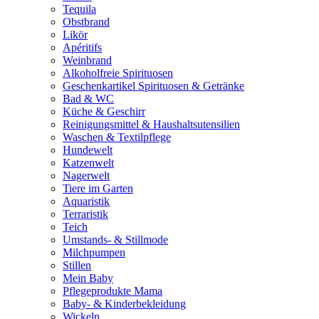
Tequila
Obstbrand
Likör
Apéritifs
Weinbrand
Alkoholfreie Spirituosen
Geschenkartikel Spirituosen & Getränke
Bad & WC
Küche & Geschirr
Reinigungsmittel & Haushaltsutensilien
Waschen & Textilpflege
Hundewelt
Katzenwelt
Nagerwelt
Tiere im Garten
Aquaristik
Terraristik
Teich
Umstands- & Stillmode
Milchpumpen
Stillen
Mein Baby
Pflegeprodukte Mama
Baby- & Kinderbekleidung
Wickeln