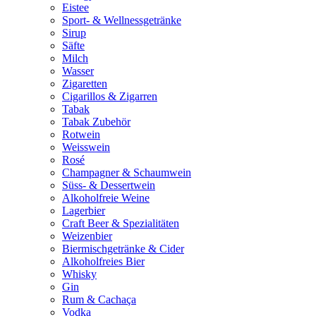
Eistee
Sport- & Wellnessgetränke
Sirup
Säfte
Milch
Wasser
Zigaretten
Cigarillos & Zigarren
Tabak
Tabak Zubehör
Rotwein
Weisswein
Rosé
Champagner & Schaumwein
Süss- & Dessertwein
Alkoholfreie Weine
Lagerbier
Craft Beer & Spezialitäten
Weizenbier
Biermischgetränke & Cider
Alkoholfreies Bier
Whisky
Gin
Rum & Cachaça
Vodka