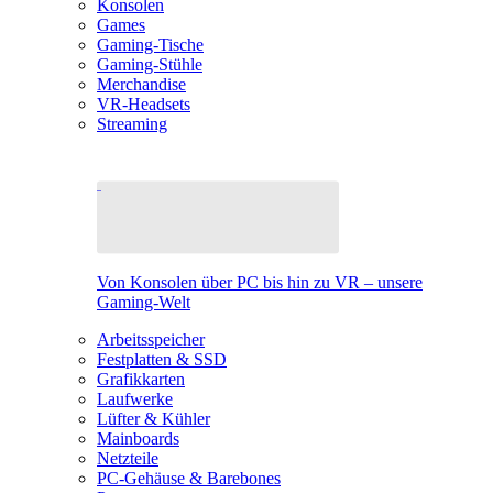
Konsolen
Games
Gaming-Tische
Gaming-Stühle
Merchandise
VR-Headsets
Streaming
Von Konsolen über PC bis hin zu VR – unsere
Gaming-Welt
Arbeitsspeicher
Festplatten & SSD
Grafikkarten
Laufwerke
Lüfter & Kühler
Mainboards
Netzteile
PC-Gehäuse & Barebones