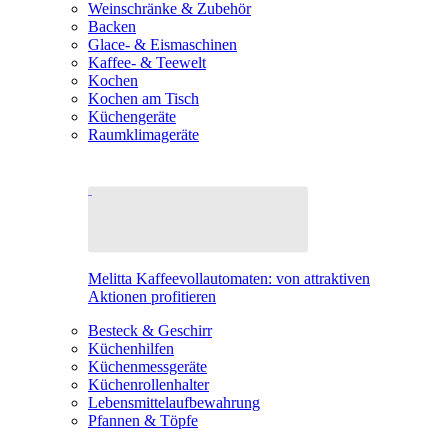
Weinschränke & Zubehör
Backen
Glace- & Eismaschinen
Kaffee- & Teewelt
Kochen
Kochen am Tisch
Küchengeräte
Raumklimageräte
Melitta Kaffeevollautomaten: von attraktiven
Aktionen profitieren
Besteck & Geschirr
Küchenhilfen
Küchenmessgeräte
Küchenrollenhalter
Lebensmittelaufbewahrung
Pfannen & Töpfe