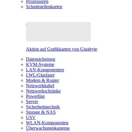
Prozessoren
Schnittstellenkarten
Aktion auf Grafikkarten von Gigabyte
Datensicherung
KVM-Systeme
LAN-Komponenten
LWL/Glasfaser
Modem & Router
Netzwerkkabel
Netzwerkschränke
Powerline
Server
Sicherheitstechnik
Storage & NAS
USV
WLAN-Komponenten
Überwachungskameras