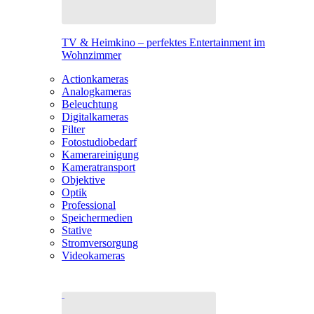
TV & Heimkino – perfektes Entertainment im
Wohnzimmer
Actionkameras
Analogkameras
Beleuchtung
Digitalkameras
Filter
Fotostudiobedarf
Kamerareinigung
Kameratransport
Objektive
Optik
Professional
Speichermedien
Stative
Stromversorgung
Videokameras