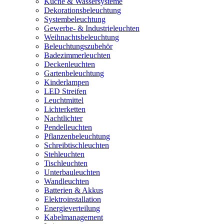
Küche & Wassersysteme
Dekorationsbeleuchtung
Systembeleuchtung
Gewerbe- & Industrieleuchten
Weihnachtsbeleuchtung
Beleuchtungszubehör
Badezimmerleuchten
Deckenleuchten
Gartenbeleuchtung
Kinderlampen
LED Streifen
Leuchtmittel
Lichterketten
Nachtlichter
Pendelleuchten
Pflanzenbeleuchtung
Schreibtischleuchten
Stehleuchten
Tischleuchten
Unterbauleuchten
Wandleuchten
Batterien & Akkus
Elektroinstallation
Energieverteilung
Kabelmanagement