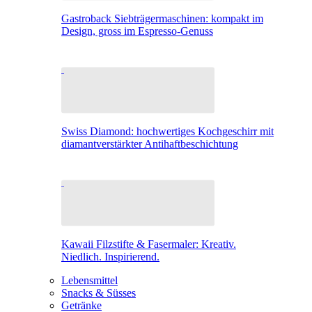
Gastroback Siebträgermaschinen: kompakt im
Design, gross im Espresso-Genuss
Swiss Diamond: hochwertiges Kochgeschirr mit
diamantverstärkter Antihaftbeschichtung
Kawaii Filzstifte & Fasermaler: Kreativ.
Niedlich. Inspirierend.
Lebensmittel
Snacks & Süsses
Getränke