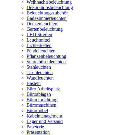
Weihnachtsbeleuchtung
Dekorationsbeleuchtung
Beleuchtungszubehör
Badezimmerleuchten
Deckenleuchten
Gartenbeleuchtung
LED Streifen
Leuchtmittel
Lichterketten
Pendelleuchten
Pflanzenbeleuchtung
Schreibtischleuchten
Stehleuchten
Tischleuchten
Wandleuchten
Basteln
Büro Arbeitsplatz
Büroablagen
Büroeinrichtung
Büromaschinen
Büromöbel
Kabelmanagement
Lager und Versand
Papeterie
Präsentation