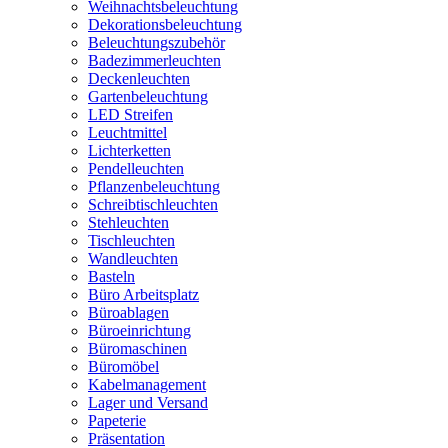
Weihnachtsbeleuchtung
Dekorationsbeleuchtung
Beleuchtungszubehör
Badezimmerleuchten
Deckenleuchten
Gartenbeleuchtung
LED Streifen
Leuchtmittel
Lichterketten
Pendelleuchten
Pflanzenbeleuchtung
Schreibtischleuchten
Stehleuchten
Tischleuchten
Wandleuchten
Basteln
Büro Arbeitsplatz
Büroablagen
Büroeinrichtung
Büromaschinen
Büromöbel
Kabelmanagement
Lager und Versand
Papeterie
Präsentation