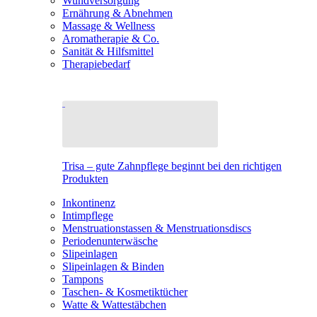
Wundversorgung
Ernährung & Abnehmen
Massage & Wellness
Aromatherapie & Co.
Sanität & Hilfsmittel
Therapiebedarf
Trisa – gute Zahnpflege beginnt bei den richtigen
Produkten
Inkontinenz
Intimpflege
Menstruationstassen & Menstruationsdiscs
Periodenunterwäsche
Slipeinlagen
Slipeinlagen & Binden
Tampons
Taschen- & Kosmetiktücher
Watte & Wattestäbchen