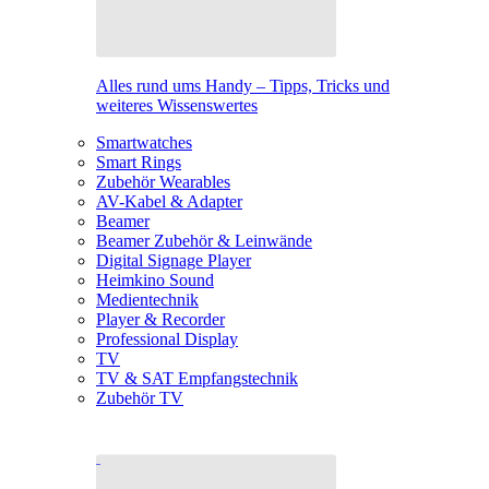
Alles rund ums Handy – Tipps, Tricks und
weiteres Wissenswertes
Smartwatches
Smart Rings
Zubehör Wearables
AV-Kabel & Adapter
Beamer
Beamer Zubehör & Leinwände
Digital Signage Player
Heimkino Sound
Medientechnik
Player & Recorder
Professional Display
TV
TV & SAT Empfangstechnik
Zubehör TV