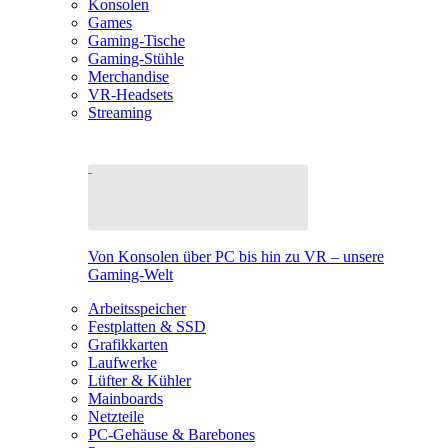
Konsolen
Games
Gaming-Tische
Gaming-Stühle
Merchandise
VR-Headsets
Streaming
Von Konsolen über PC bis hin zu VR – unsere
Gaming-Welt
Arbeitsspeicher
Festplatten & SSD
Grafikkarten
Laufwerke
Lüfter & Kühler
Mainboards
Netzteile
PC-Gehäuse & Barebones