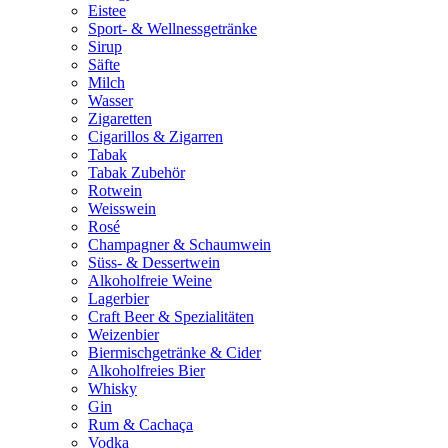
Eistee
Sport- & Wellnessgetränke
Sirup
Säfte
Milch
Wasser
Zigaretten
Cigarillos & Zigarren
Tabak
Tabak Zubehör
Rotwein
Weisswein
Rosé
Champagner & Schaumwein
Süss- & Dessertwein
Alkoholfreie Weine
Lagerbier
Craft Beer & Spezialitäten
Weizenbier
Biermischgetränke & Cider
Alkoholfreies Bier
Whisky
Gin
Rum & Cachaça
Vodka