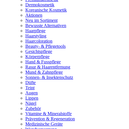
Dermokosmetik
Koreanische Kosmetik
Aktionen
Neu im Sortiment
Bewusste Alternativen
Haarpflege
Haarstyling
Haarcoloration
Beauty- & Pflegetools
Gesichtspflege
Körperpflege
Hand & Fusspflege
Rasur & Haarentfernung
Mund & Zahnpflege
Sonnen- & Insektenschutz
Düfte
Teint
Augen
Lippen
Nägel
Zubehör
Vitamine & Mineralstoffe
Prävention & Regeneration
Medizinische Geräte