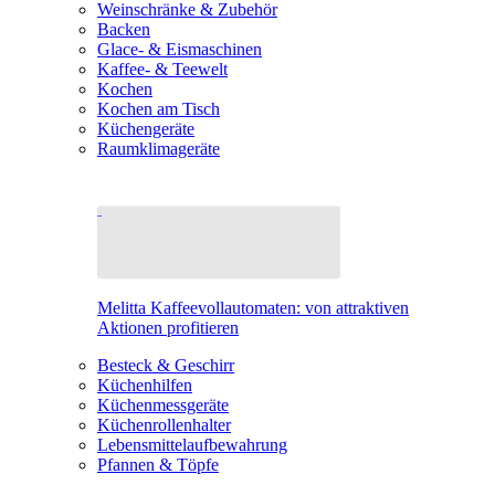
Weinschränke & Zubehör
Backen
Glace- & Eismaschinen
Kaffee- & Teewelt
Kochen
Kochen am Tisch
Küchengeräte
Raumklimageräte
Melitta Kaffeevollautomaten: von attraktiven
Aktionen profitieren
Besteck & Geschirr
Küchenhilfen
Küchenmessgeräte
Küchenrollenhalter
Lebensmittelaufbewahrung
Pfannen & Töpfe