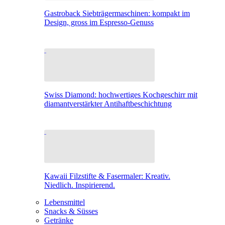
Gastroback Siebträgermaschinen: kompakt im
Design, gross im Espresso-Genuss
Swiss Diamond: hochwertiges Kochgeschirr mit
diamantverstärkter Antihaftbeschichtung
Kawaii Filzstifte & Fasermaler: Kreativ.
Niedlich. Inspirierend.
Lebensmittel
Snacks & Süsses
Getränke