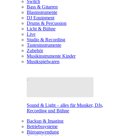
Switch
Bass & Gitarren
Blasinstrumente
DJ Equipment
Drums & Percussion
Licht & Bühne
Live
Studio & Recording
Tasteninstrumente
Zubehör
Musikinstrumente Kinder
Musikspielwaren
Sound & Light – alles für Musiker, DJs,
Recording und Bühne
Backup & Imaging
Betriebssysteme
Büroanwendung