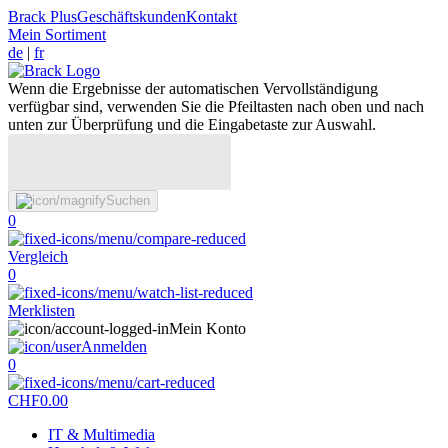
Brack Plus
Geschäftskunden
Kontakt
Mein Sortiment
de
|
fr
Wenn die Ergebnisse der automatischen Vervollständigung
verfügbar sind, verwenden Sie die Pfeiltasten nach oben und nach
unten zur Überprüfung und die Eingabetaste zur Auswahl.
Suchen
0
Vergleich
0
Merklisten
Mein Konto
Anmelden
0
CHF
0.00
IT & Multimedia