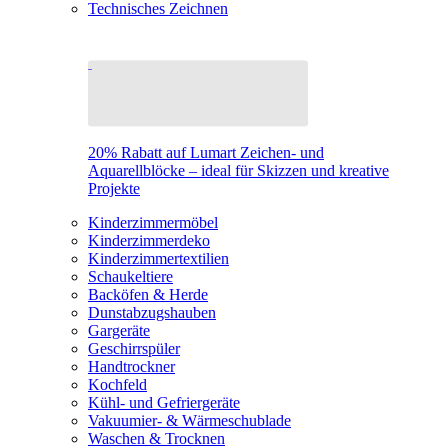
Technisches Zeichnen
20% Rabatt auf Lumart Zeichen- und
Aquarellblöcke – ideal für Skizzen und kreative
Projekte
Kinderzimmermöbel
Kinderzimmerdeko
Kinderzimmertextilien
Schaukeltiere
Backöfen & Herde
Dunstabzugshauben
Gargeräte
Geschirrspüler
Handtrockner
Kochfeld
Kühl- und Gefriergeräte
Vakuumier- & Wärmeschublade
Waschen & Trocknen