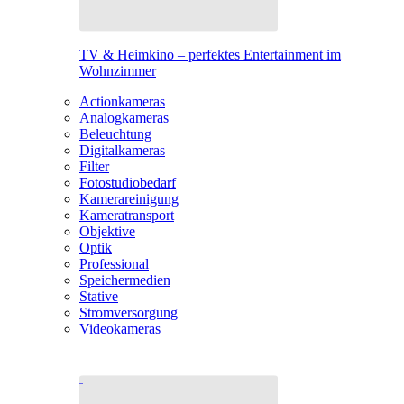
TV & Heimkino – perfektes Entertainment im
Wohnzimmer
Actionkameras
Analogkameras
Beleuchtung
Digitalkameras
Filter
Fotostudiobedarf
Kamerareinigung
Kameratransport
Objektive
Optik
Professional
Speichermedien
Stative
Stromversorgung
Videokameras