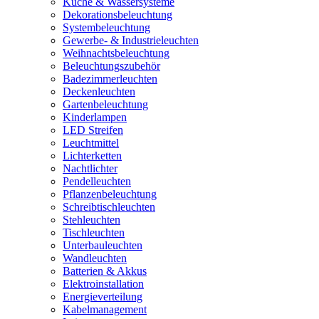
Küche & Wassersysteme
Dekorationsbeleuchtung
Systembeleuchtung
Gewerbe- & Industrieleuchten
Weihnachtsbeleuchtung
Beleuchtungszubehör
Badezimmerleuchten
Deckenleuchten
Gartenbeleuchtung
Kinderlampen
LED Streifen
Leuchtmittel
Lichterketten
Nachtlichter
Pendelleuchten
Pflanzenbeleuchtung
Schreibtischleuchten
Stehleuchten
Tischleuchten
Unterbauleuchten
Wandleuchten
Batterien & Akkus
Elektroinstallation
Energieverteilung
Kabelmanagement