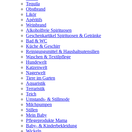
Tequila
Obstbrand
Likör
Apéritifs
Weinbrand
Alkoholfreie Spirituosen
Geschenkartikel Spirituosen & Getränke
Bad & WC
Küche & Geschirr
Reinigungsmittel & Haushaltsutensilien
Waschen & Textilpflege
Hundewelt
Katzenwelt
Nagerwelt
Tiere im Garten
Aquaristik
Terraristik
Teich
Umstands- & Stillmode
Milchpumpen
Stillen
Mein Baby
Pflegeprodukte Mama
Baby- & Kinderbekleidung
Wickeln