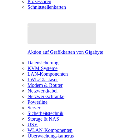
Prozessoren
Schnittstellenkarten
Aktion auf Grafikkarten von Gigabyte
Datensicherung
KVM-Systeme
LAN-Komponenten
LWL/Glasfaser
Modem & Router
Netzwerkkabel
Netzwerkschränke
Powerline
Server
Sicherheitstechnik
Storage & NAS
USV
WLAN-Komponenten
Überwachungskameras