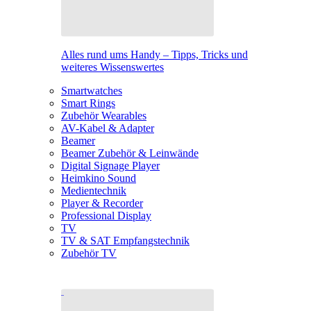
Alles rund ums Handy – Tipps, Tricks und
weiteres Wissenswertes
Smartwatches
Smart Rings
Zubehör Wearables
AV-Kabel & Adapter
Beamer
Beamer Zubehör & Leinwände
Digital Signage Player
Heimkino Sound
Medientechnik
Player & Recorder
Professional Display
TV
TV & SAT Empfangstechnik
Zubehör TV