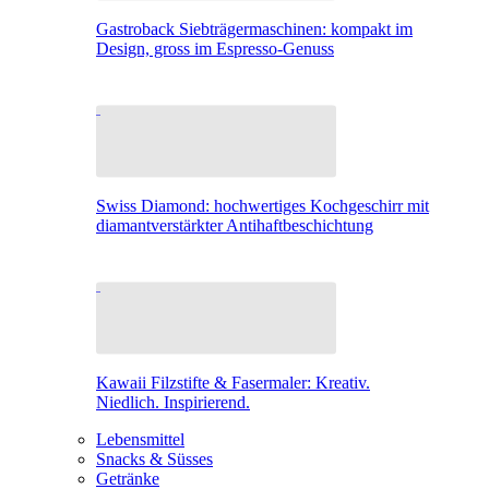
Gastroback Siebträgermaschinen: kompakt im
Design, gross im Espresso-Genuss
Swiss Diamond: hochwertiges Kochgeschirr mit
diamantverstärkter Antihaftbeschichtung
Kawaii Filzstifte & Fasermaler: Kreativ.
Niedlich. Inspirierend.
Lebensmittel
Snacks & Süsses
Getränke