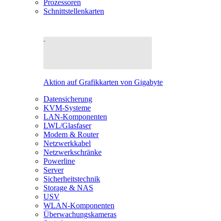
Prozessoren
Schnittstellenkarten
Aktion auf Grafikkarten von Gigabyte
Datensicherung
KVM-Systeme
LAN-Komponenten
LWL/Glasfaser
Modem & Router
Netzwerkkabel
Netzwerkschränke
Powerline
Server
Sicherheitstechnik
Storage & NAS
USV
WLAN-Komponenten
Überwachungskameras