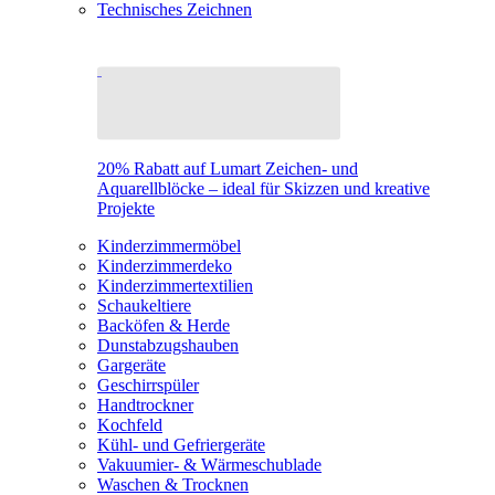
Technisches Zeichnen
20% Rabatt auf Lumart Zeichen- und
Aquarellblöcke – ideal für Skizzen und kreative
Projekte
Kinderzimmermöbel
Kinderzimmerdeko
Kinderzimmertextilien
Schaukeltiere
Backöfen & Herde
Dunstabzugshauben
Gargeräte
Geschirrspüler
Handtrockner
Kochfeld
Kühl- und Gefriergeräte
Vakuumier- & Wärmeschublade
Waschen & Trocknen