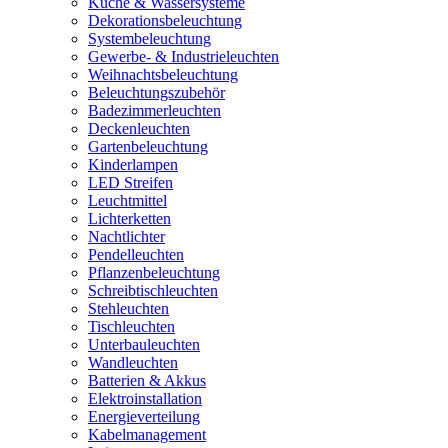
Küche & Wassersysteme
Dekorationsbeleuchtung
Systembeleuchtung
Gewerbe- & Industrieleuchten
Weihnachtsbeleuchtung
Beleuchtungszubehör
Badezimmerleuchten
Deckenleuchten
Gartenbeleuchtung
Kinderlampen
LED Streifen
Leuchtmittel
Lichterketten
Nachtlichter
Pendelleuchten
Pflanzenbeleuchtung
Schreibtischleuchten
Stehleuchten
Tischleuchten
Unterbauleuchten
Wandleuchten
Batterien & Akkus
Elektroinstallation
Energieverteilung
Kabelmanagement