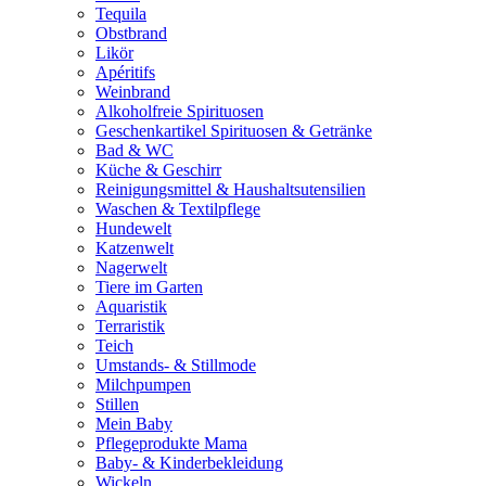
Tequila
Obstbrand
Likör
Apéritifs
Weinbrand
Alkoholfreie Spirituosen
Geschenkartikel Spirituosen & Getränke
Bad & WC
Küche & Geschirr
Reinigungsmittel & Haushaltsutensilien
Waschen & Textilpflege
Hundewelt
Katzenwelt
Nagerwelt
Tiere im Garten
Aquaristik
Terraristik
Teich
Umstands- & Stillmode
Milchpumpen
Stillen
Mein Baby
Pflegeprodukte Mama
Baby- & Kinderbekleidung
Wickeln