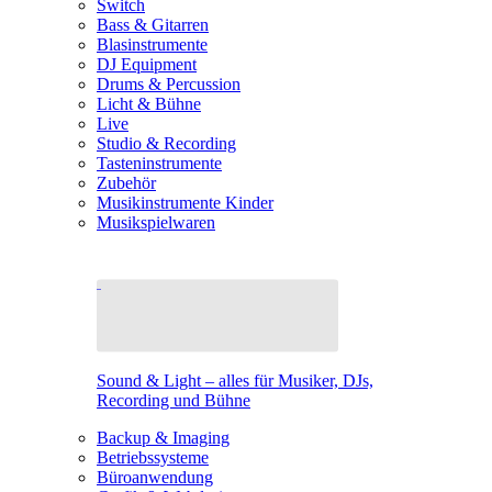
Switch
Bass & Gitarren
Blasinstrumente
DJ Equipment
Drums & Percussion
Licht & Bühne
Live
Studio & Recording
Tasteninstrumente
Zubehör
Musikinstrumente Kinder
Musikspielwaren
Sound & Light – alles für Musiker, DJs,
Recording und Bühne
Backup & Imaging
Betriebssysteme
Büroanwendung