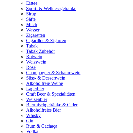
Eistee
Sport- & Wellnessgetränke
Sirup
Säfte
Milch
Wasser
Zigaretten
Cigarillos & Zigarren
Tabak
Tabak Zubehör
Rotwein
Weisswein
Rosé
Champagner & Schaumwein
Süss- & Dessertwein
Alkoholfreie Weine
Lagerbier
Craft Beer & Spezialitäten
Weizenbier
Biermischgetränke & Cider
Alkoholfreies Bier
Whisky
Gin
Rum & Cachaça
Vodka