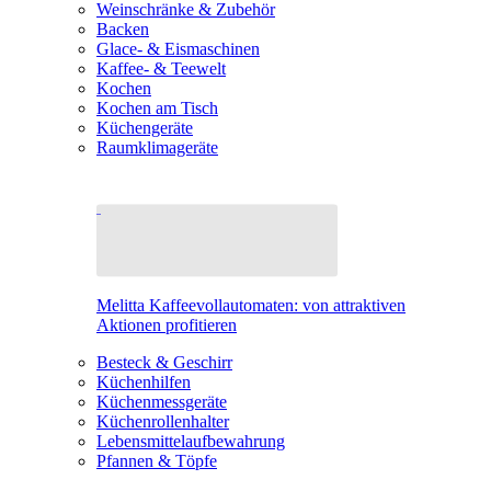
Weinschränke & Zubehör
Backen
Glace- & Eismaschinen
Kaffee- & Teewelt
Kochen
Kochen am Tisch
Küchengeräte
Raumklimageräte
Melitta Kaffeevollautomaten: von attraktiven
Aktionen profitieren
Besteck & Geschirr
Küchenhilfen
Küchenmessgeräte
Küchenrollenhalter
Lebensmittelaufbewahrung
Pfannen & Töpfe