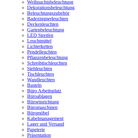
Weihnachtsbeleuchtung
Dekorationsbeleuchtung
Beleuchtungszubehör
Badezimmerleuchten
Deckenleuchten
Gartenbeleuchtung
LED Streifen
Leuchtmittel
Lichterketten
Pendelleuchten
Pflanzenbeleuchtung
Schreibtischleuchten
Stehleuchten
Tischleuchten
Wandleuchten
Basteln
Büro Arbeitsplatz
Büroablagen
Büroeinrichtung
Büromaschinen
Büromöbel
Kabelmanagement
Lager und Versand
Papeterie
Präsentation