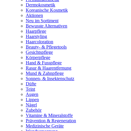
Dermokosmetik
Koreanische Kosmetik
Aktionen
Neu im Sortiment
Bewusste Alternativen
Haarpflege
Haarstyling
Haarcoloration
Beauty- & Pflegetools
Gesichtspflege
Körperpflege
Hand & Fusspflege
Rasur & Haarentfernung
Mund & Zahnpflege
Sonnen- & Insektenschutz
Düfte
Teint
Augen
Lippen
Nägel
Zubehör
Vitamine & Mineralstoffe
Prävention & Regeneration
Medizinische Geräte