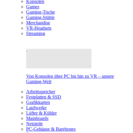
Konsolen
Games
Gaming-Tische
Gaming-Stühle
Merchandise
VR-Headsets
Streaming
Von Konsolen über PC bis hin zu VR – unsere
Gaming-Welt
Arbeitsspeicher
Festplatten & SSD
Grafikkarten
Laufwerke
Lüfter & Kühler
Mainboards
Netzteile
PC-Gehäuse & Barebones