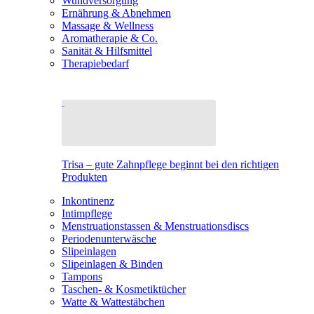
Wundversorgung
Ernährung & Abnehmen
Massage & Wellness
Aromatherapie & Co.
Sanität & Hilfsmittel
Therapiebedarf
Trisa – gute Zahnpflege beginnt bei den richtigen
Produkten
Inkontinenz
Intimpflege
Menstruationstassen & Menstruationsdiscs
Periodenunterwäsche
Slipeinlagen
Slipeinlagen & Binden
Tampons
Taschen- & Kosmetiktücher
Watte & Wattestäbchen