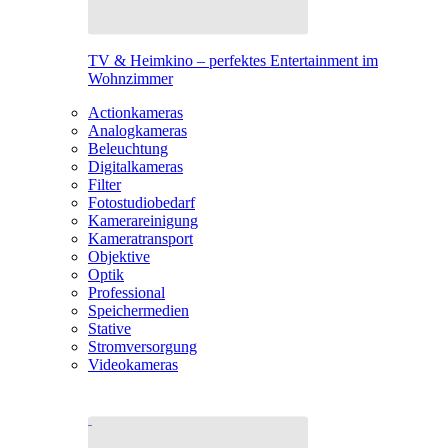
TV & Heimkino – perfektes Entertainment im
Wohnzimmer
Actionkameras
Analogkameras
Beleuchtung
Digitalkameras
Filter
Fotostudiobedarf
Kamerareinigung
Kameratransport
Objektive
Optik
Professional
Speichermedien
Stative
Stromversorgung
Videokameras