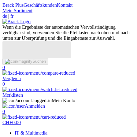
Brack Plus
Geschäftskunden
Kontakt
Mein Sortiment
de
|
fr
Wenn die Ergebnisse der automatischen Vervollständigung
verfügbar sind, verwenden Sie die Pfeiltasten nach oben und nach
unten zur Überprüfung und die Eingabetaste zur Auswahl.
Suchen
0
Vergleich
0
Merklisten
Mein Konto
Anmelden
0
CHF
0.00
IT & Multimedia