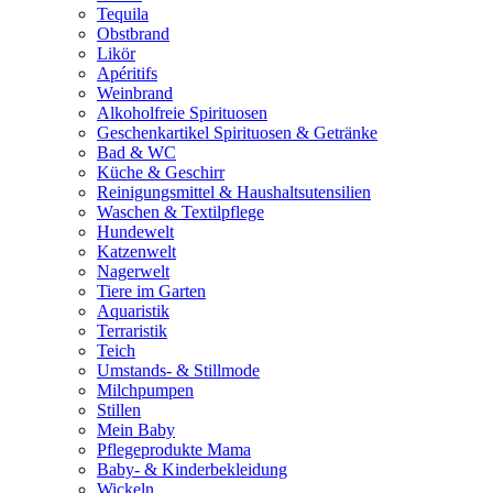
Tequila
Obstbrand
Likör
Apéritifs
Weinbrand
Alkoholfreie Spirituosen
Geschenkartikel Spirituosen & Getränke
Bad & WC
Küche & Geschirr
Reinigungsmittel & Haushaltsutensilien
Waschen & Textilpflege
Hundewelt
Katzenwelt
Nagerwelt
Tiere im Garten
Aquaristik
Terraristik
Teich
Umstands- & Stillmode
Milchpumpen
Stillen
Mein Baby
Pflegeprodukte Mama
Baby- & Kinderbekleidung
Wickeln