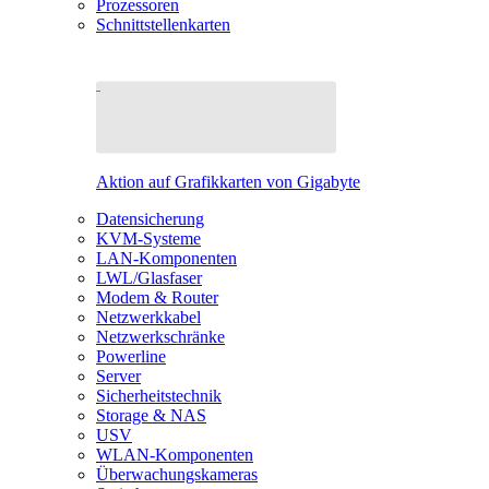
Prozessoren
Schnittstellenkarten
Aktion auf Grafikkarten von Gigabyte
Datensicherung
KVM-Systeme
LAN-Komponenten
LWL/Glasfaser
Modem & Router
Netzwerkkabel
Netzwerkschränke
Powerline
Server
Sicherheitstechnik
Storage & NAS
USV
WLAN-Komponenten
Überwachungskameras