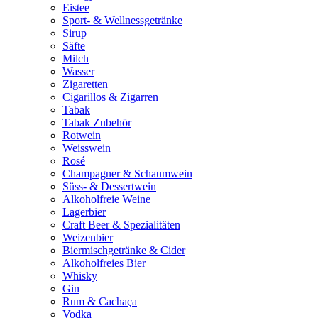
Eistee
Sport- & Wellnessgetränke
Sirup
Säfte
Milch
Wasser
Zigaretten
Cigarillos & Zigarren
Tabak
Tabak Zubehör
Rotwein
Weisswein
Rosé
Champagner & Schaumwein
Süss- & Dessertwein
Alkoholfreie Weine
Lagerbier
Craft Beer & Spezialitäten
Weizenbier
Biermischgetränke & Cider
Alkoholfreies Bier
Whisky
Gin
Rum & Cachaça
Vodka