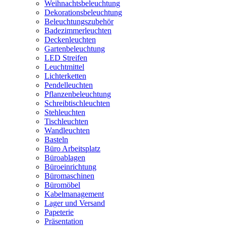
Weihnachtsbeleuchtung
Dekorationsbeleuchtung
Beleuchtungszubehör
Badezimmerleuchten
Deckenleuchten
Gartenbeleuchtung
LED Streifen
Leuchtmittel
Lichterketten
Pendelleuchten
Pflanzenbeleuchtung
Schreibtischleuchten
Stehleuchten
Tischleuchten
Wandleuchten
Basteln
Büro Arbeitsplatz
Büroablagen
Büroeinrichtung
Büromaschinen
Büromöbel
Kabelmanagement
Lager und Versand
Papeterie
Präsentation