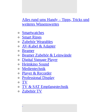
Alles rund ums Handy – Tipps, Tricks und
weiteres Wissenswertes
Smartwatches
Smart Rings
Zubehör Wearables
AV-Kabel & Adapter
Beamer
Beamer Zubehör & Leinwände
Digital Signage Player
Heimkino Sound
Medientechnik
Player & Recorder
Professional Display
TV
TV & SAT Empfangstechnik
Zubehör TV