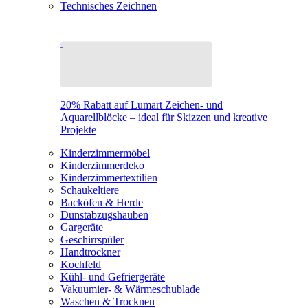
Technisches Zeichnen
20% Rabatt auf Lumart Zeichen- und
Aquarellblöcke – ideal für Skizzen und kreative
Projekte
Kinderzimmermöbel
Kinderzimmerdeko
Kinderzimmertextilien
Schaukeltiere
Backöfen & Herde
Dunstabzugshauben
Gargeräte
Geschirrspüler
Handtrockner
Kochfeld
Kühl- und Gefriergeräte
Vakuumier- & Wärmeschublade
Waschen & Trocknen