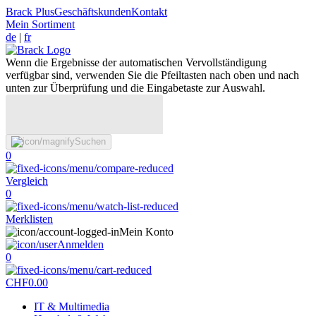
Brack Plus
Geschäftskunden
Kontakt
Mein Sortiment
de
|
fr
Wenn die Ergebnisse der automatischen Vervollständigung
verfügbar sind, verwenden Sie die Pfeiltasten nach oben und nach
unten zur Überprüfung und die Eingabetaste zur Auswahl.
Suchen
0
Vergleich
0
Merklisten
Mein Konto
Anmelden
0
CHF
0.00
IT & Multimedia