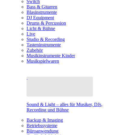
Switch
Bass & Gitarren
Blasinstrumente
DJ Equipment
Drums & Percussion
Licht & Bühne
Live
Studio & Recording
Tasteninstrumente
Zubehör
Musikinstrumente Kinder
Musikspielwaren
Sound & Light – alles für Musiker, DJs,
Recording und Bühne
Backup & Imaging
Betriebssysteme
Büroanwendung