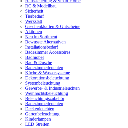
Haussteuerung & Smart Home
RC & Modellbau
Sicherheit
Tierbedarf
Werkstatt
Geschenkkarten & Gutscheine
Aktionen
Neu im Sortiment
Bewusste Alternativen
Installationsbedarf
Badezimmer Accessoires
Badmöbel
Bad & Dusche
Badezimmerleuchten
Küche & Wassersysteme
Dekorationsbeleuchtung
Systembeleuchtung
Gewerbe- & Industrieleuchten
Weihnachtsbeleuchtung
Beleuchtungszubehör
Badezimmerleuchten
Deckenleuchten
Gartenbeleuchtung
Kinderlampen
LED Streifen