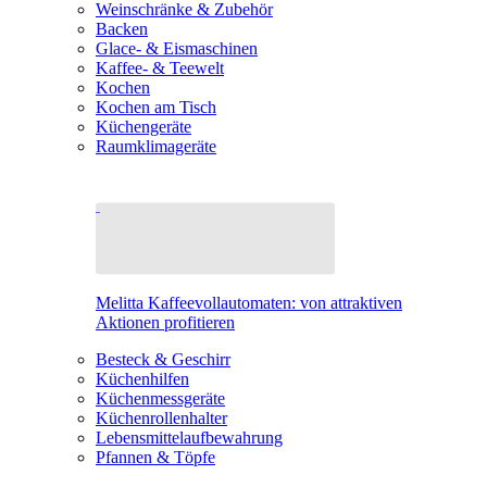
Weinschränke & Zubehör
Backen
Glace- & Eismaschinen
Kaffee- & Teewelt
Kochen
Kochen am Tisch
Küchengeräte
Raumklimageräte
Melitta Kaffeevollautomaten: von attraktiven
Aktionen profitieren
Besteck & Geschirr
Küchenhilfen
Küchenmessgeräte
Küchenrollenhalter
Lebensmittelaufbewahrung
Pfannen & Töpfe