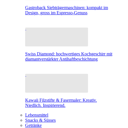
Gastroback Siebträgermaschinen: kompakt im
Design, gross im Espresso-Genuss
Swiss Diamond: hochwertiges Kochgeschirr mit
diamantverstärkter Antihaftbeschichtung
Kawaii Filzstifte & Fasermaler: Kreativ.
Niedlich. Inspirierend.
Lebensmittel
Snacks & Süsses
Getränke