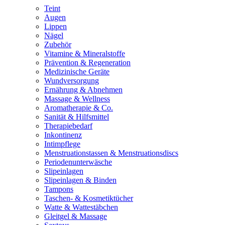
Teint
Augen
Lippen
Nägel
Zubehör
Vitamine & Mineralstoffe
Prävention & Regeneration
Medizinische Geräte
Wundversorgung
Ernährung & Abnehmen
Massage & Wellness
Aromatherapie & Co.
Sanität & Hilfsmittel
Therapiebedarf
Inkontinenz
Intimpflege
Menstruationstassen & Menstruationsdiscs
Periodenunterwäsche
Slipeinlagen
Slipeinlagen & Binden
Tampons
Taschen- & Kosmetiktücher
Watte & Wattestäbchen
Gleitgel & Massage