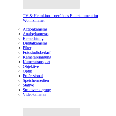
TV & Heimkino – perfektes Entertainment im
Wohnzimmer
Actionkameras
Analogkameras
Beleuchtung
Digitalkameras
Filter
Fotostudiobedarf
Kamerareinigung
Kameratransport
Objektive
Optik
Professional
Speichermedien
Stative
Stromversorgung
Videokameras