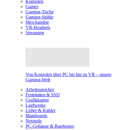
Konsolen
Games
Gaming-Tische
Gaming-Stühle
Merchandise
VR-Headsets
Streaming
Von Konsolen über PC bis hin zu VR – unsere
Gaming-Welt
Arbeitsspeicher
Festplatten & SSD
Grafikkarten
Laufwerke
Lüfter & Kühler
Mainboards
Netzteile
PC-Gehäuse & Barebones