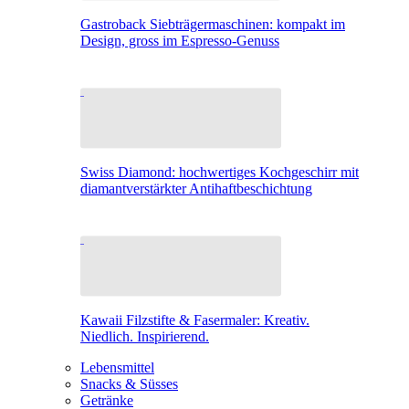
Gastroback Siebträgermaschinen: kompakt im
Design, gross im Espresso-Genuss
Swiss Diamond: hochwertiges Kochgeschirr mit
diamantverstärkter Antihaftbeschichtung
Kawaii Filzstifte & Fasermaler: Kreativ.
Niedlich. Inspirierend.
Lebensmittel
Snacks & Süsses
Getränke