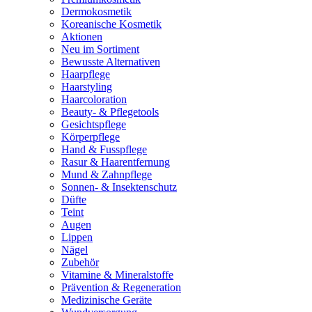
Dermokosmetik
Koreanische Kosmetik
Aktionen
Neu im Sortiment
Bewusste Alternativen
Haarpflege
Haarstyling
Haarcoloration
Beauty- & Pflegetools
Gesichtspflege
Körperpflege
Hand & Fusspflege
Rasur & Haarentfernung
Mund & Zahnpflege
Sonnen- & Insektenschutz
Düfte
Teint
Augen
Lippen
Nägel
Zubehör
Vitamine & Mineralstoffe
Prävention & Regeneration
Medizinische Geräte