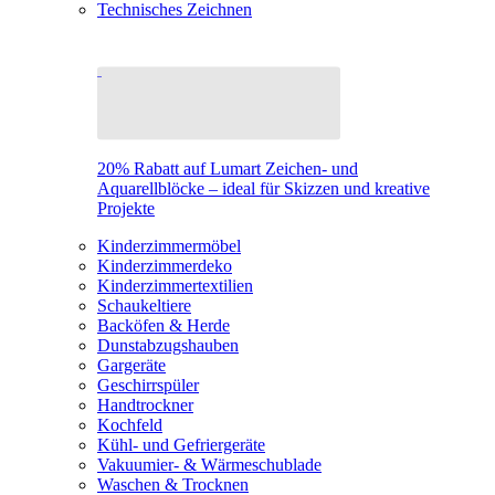
Technisches Zeichnen
20% Rabatt auf Lumart Zeichen- und
Aquarellblöcke – ideal für Skizzen und kreative
Projekte
Kinderzimmermöbel
Kinderzimmerdeko
Kinderzimmertextilien
Schaukeltiere
Backöfen & Herde
Dunstabzugshauben
Gargeräte
Geschirrspüler
Handtrockner
Kochfeld
Kühl- und Gefriergeräte
Vakuumier- & Wärmeschublade
Waschen & Trocknen