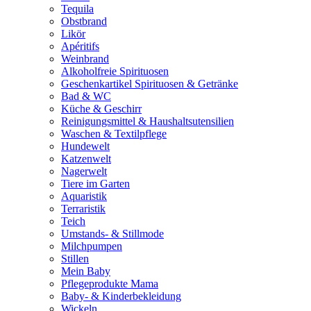
Tequila
Obstbrand
Likör
Apéritifs
Weinbrand
Alkoholfreie Spirituosen
Geschenkartikel Spirituosen & Getränke
Bad & WC
Küche & Geschirr
Reinigungsmittel & Haushaltsutensilien
Waschen & Textilpflege
Hundewelt
Katzenwelt
Nagerwelt
Tiere im Garten
Aquaristik
Terraristik
Teich
Umstands- & Stillmode
Milchpumpen
Stillen
Mein Baby
Pflegeprodukte Mama
Baby- & Kinderbekleidung
Wickeln