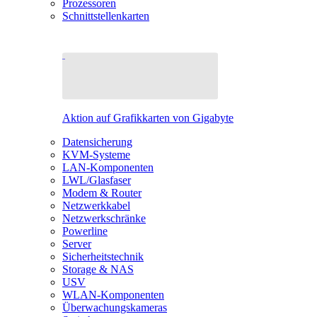
Prozessoren
Schnittstellenkarten
Aktion auf Grafikkarten von Gigabyte
Datensicherung
KVM-Systeme
LAN-Komponenten
LWL/Glasfaser
Modem & Router
Netzwerkkabel
Netzwerkschränke
Powerline
Server
Sicherheitstechnik
Storage & NAS
USV
WLAN-Komponenten
Überwachungskameras