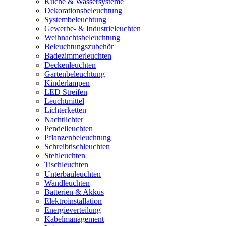
Küche & Wassersysteme
Dekorationsbeleuchtung
Systembeleuchtung
Gewerbe- & Industrieleuchten
Weihnachtsbeleuchtung
Beleuchtungszubehör
Badezimmerleuchten
Deckenleuchten
Gartenbeleuchtung
Kinderlampen
LED Streifen
Leuchtmittel
Lichterketten
Nachtlichter
Pendelleuchten
Pflanzenbeleuchtung
Schreibtischleuchten
Stehleuchten
Tischleuchten
Unterbauleuchten
Wandleuchten
Batterien & Akkus
Elektroinstallation
Energieverteilung
Kabelmanagement