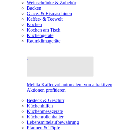
Weinschränke & Zubehör
Backen
Glace- & Eismaschinen
Kaffee- & Teewelt
Kochen
Kochen am Tisch
Küchengeräte
Raumklimageräte
Melitta Kaffeevollautomaten: von attraktiven
Aktionen profitieren
Besteck & Geschirr
Küchenhilfen
Küchenmessgeräte
Küchenrollenhalter
Lebensmittelaufbewahrung
Pfannen & Töpfe