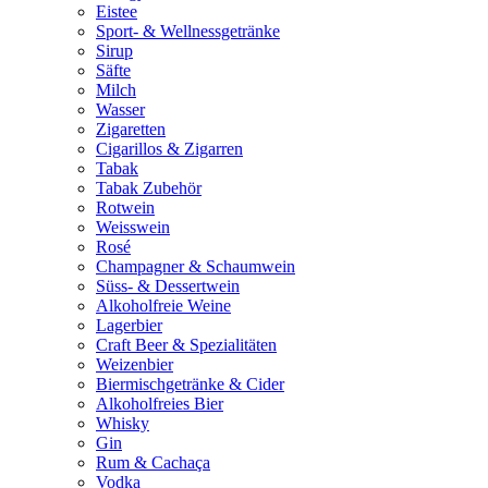
Eistee
Sport- & Wellnessgetränke
Sirup
Säfte
Milch
Wasser
Zigaretten
Cigarillos & Zigarren
Tabak
Tabak Zubehör
Rotwein
Weisswein
Rosé
Champagner & Schaumwein
Süss- & Dessertwein
Alkoholfreie Weine
Lagerbier
Craft Beer & Spezialitäten
Weizenbier
Biermischgetränke & Cider
Alkoholfreies Bier
Whisky
Gin
Rum & Cachaça
Vodka