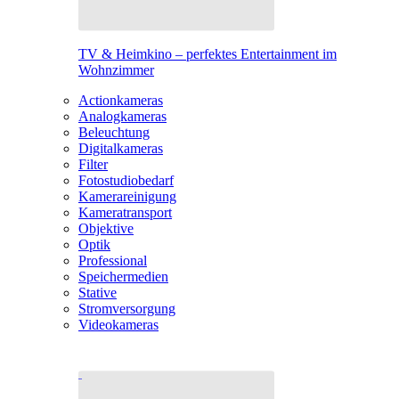
TV & Heimkino – perfektes Entertainment im
Wohnzimmer
Actionkameras
Analogkameras
Beleuchtung
Digitalkameras
Filter
Fotostudiobedarf
Kamerareinigung
Kameratransport
Objektive
Optik
Professional
Speichermedien
Stative
Stromversorgung
Videokameras