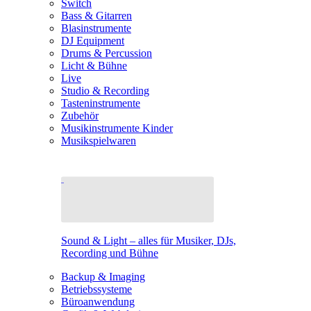
Switch
Bass & Gitarren
Blasinstrumente
DJ Equipment
Drums & Percussion
Licht & Bühne
Live
Studio & Recording
Tasteninstrumente
Zubehör
Musikinstrumente Kinder
Musikspielwaren
Sound & Light – alles für Musiker, DJs,
Recording und Bühne
Backup & Imaging
Betriebssysteme
Büroanwendung