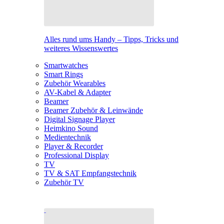
Alles rund ums Handy – Tipps, Tricks und
weiteres Wissenswertes
Smartwatches
Smart Rings
Zubehör Wearables
AV-Kabel & Adapter
Beamer
Beamer Zubehör & Leinwände
Digital Signage Player
Heimkino Sound
Medientechnik
Player & Recorder
Professional Display
TV
TV & SAT Empfangstechnik
Zubehör TV