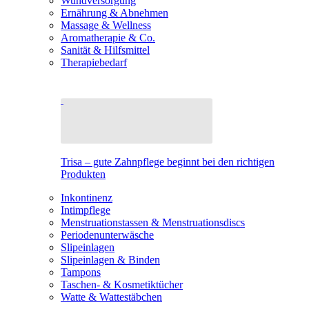
Wundversorgung
Ernährung & Abnehmen
Massage & Wellness
Aromatherapie & Co.
Sanität & Hilfsmittel
Therapiebedarf
Trisa – gute Zahnpflege beginnt bei den richtigen
Produkten
Inkontinenz
Intimpflege
Menstruationstassen & Menstruationsdiscs
Periodenunterwäsche
Slipeinlagen
Slipeinlagen & Binden
Tampons
Taschen- & Kosmetiktücher
Watte & Wattestäbchen