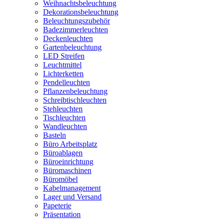
Weihnachtsbeleuchtung
Dekorationsbeleuchtung
Beleuchtungszubehör
Badezimmerleuchten
Deckenleuchten
Gartenbeleuchtung
LED Streifen
Leuchtmittel
Lichterketten
Pendelleuchten
Pflanzenbeleuchtung
Schreibtischleuchten
Stehleuchten
Tischleuchten
Wandleuchten
Basteln
Büro Arbeitsplatz
Büroablagen
Büroeinrichtung
Büromaschinen
Büromöbel
Kabelmanagement
Lager und Versand
Papeterie
Präsentation