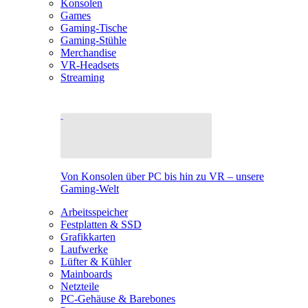
Konsolen
Games
Gaming-Tische
Gaming-Stühle
Merchandise
VR-Headsets
Streaming
Von Konsolen über PC bis hin zu VR – unsere
Gaming-Welt
Arbeitsspeicher
Festplatten & SSD
Grafikkarten
Laufwerke
Lüfter & Kühler
Mainboards
Netzteile
PC-Gehäuse & Barebones