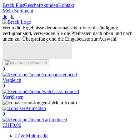
Brack Plus
Geschäftskunden
Kontakt
Mein Sortiment
de
|
fr
Wenn die Ergebnisse der automatischen Vervollständigung
verfügbar sind, verwenden Sie die Pfeiltasten nach oben und nach
unten zur Überprüfung und die Eingabetaste zur Auswahl.
Suchen
0
Vergleich
0
Merklisten
Mein Konto
Anmelden
0
CHF
0.00
IT & Multimedia