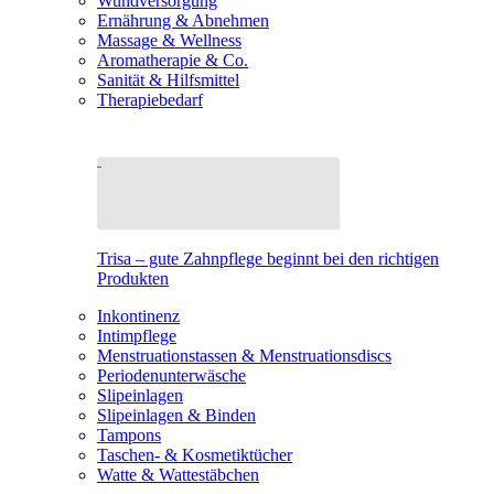
Wundversorgung
Ernährung & Abnehmen
Massage & Wellness
Aromatherapie & Co.
Sanität & Hilfsmittel
Therapiebedarf
Trisa – gute Zahnpflege beginnt bei den richtigen
Produkten
Inkontinenz
Intimpflege
Menstruationstassen & Menstruationsdiscs
Periodenunterwäsche
Slipeinlagen
Slipeinlagen & Binden
Tampons
Taschen- & Kosmetiktücher
Watte & Wattestäbchen