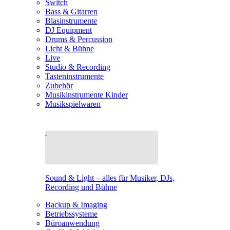
Switch
Bass & Gitarren
Blasinstrumente
DJ Equipment
Drums & Percussion
Licht & Bühne
Live
Studio & Recording
Tasteninstrumente
Zubehör
Musikinstrumente Kinder
Musikspielwaren
Sound & Light – alles für Musiker, DJs,
Recording und Bühne
Backup & Imaging
Betriebssysteme
Büroanwendung