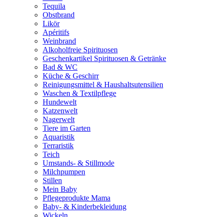
Tequila
Obstbrand
Likör
Apéritifs
Weinbrand
Alkoholfreie Spirituosen
Geschenkartikel Spirituosen & Getränke
Bad & WC
Küche & Geschirr
Reinigungsmittel & Haushaltsutensilien
Waschen & Textilpflege
Hundewelt
Katzenwelt
Nagerwelt
Tiere im Garten
Aquaristik
Terraristik
Teich
Umstands- & Stillmode
Milchpumpen
Stillen
Mein Baby
Pflegeprodukte Mama
Baby- & Kinderbekleidung
Wickeln