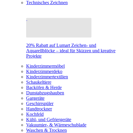
Technisches Zeichnen
20% Rabatt auf Lumart Zeichen- und
Aquarellblöcke – ideal für Skizzen und kreative
Projekte
Kinderzimmermöbel
Kinderzimmerdeko
Kinderzimmertextilien
Schaukeltiere
Backöfen & Herde
Dunstabzugshauben
Gargeräte
Geschirrspüler
Handtrockner
Kochfeld
Kühl- und Gefriergeräte
Vakuumier- & Wärmeschublade
Waschen & Trocknen