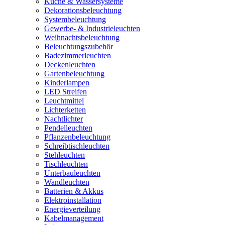
Küche & Wassersysteme
Dekorationsbeleuchtung
Systembeleuchtung
Gewerbe- & Industrieleuchten
Weihnachtsbeleuchtung
Beleuchtungszubehör
Badezimmerleuchten
Deckenleuchten
Gartenbeleuchtung
Kinderlampen
LED Streifen
Leuchtmittel
Lichterketten
Nachtlichter
Pendelleuchten
Pflanzenbeleuchtung
Schreibtischleuchten
Stehleuchten
Tischleuchten
Unterbauleuchten
Wandleuchten
Batterien & Akkus
Elektroinstallation
Energieverteilung
Kabelmanagement