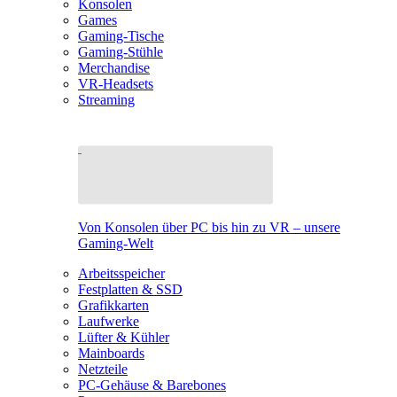
Konsolen
Games
Gaming-Tische
Gaming-Stühle
Merchandise
VR-Headsets
Streaming
Von Konsolen über PC bis hin zu VR – unsere
Gaming-Welt
Arbeitsspeicher
Festplatten & SSD
Grafikkarten
Laufwerke
Lüfter & Kühler
Mainboards
Netzteile
PC-Gehäuse & Barebones