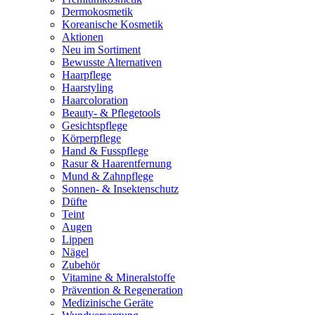
Dermokosmetik
Koreanische Kosmetik
Aktionen
Neu im Sortiment
Bewusste Alternativen
Haarpflege
Haarstyling
Haarcoloration
Beauty- & Pflegetools
Gesichtspflege
Körperpflege
Hand & Fusspflege
Rasur & Haarentfernung
Mund & Zahnpflege
Sonnen- & Insektenschutz
Düfte
Teint
Augen
Lippen
Nägel
Zubehör
Vitamine & Mineralstoffe
Prävention & Regeneration
Medizinische Geräte