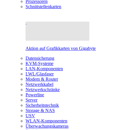
Prozessoren
Schnittstellenkarten
Aktion auf Grafikkarten von Gigabyte
Datensicherung
KVM-Systeme
LAN-Komponenten
LWL/Glasfaser
Modem & Router
Netzwerkkabel
Netzwerkschränke
Powerline
Server
Sicherheitstechnik
Storage & NAS
USV
WLAN-Komponenten
Überwachungskameras