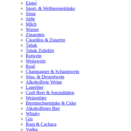
Eistee
Sport- & Wellnessgetränke
Sirup
Säfte
Milch
Wasser
Zigaretten
Cigarillos & Zigarren
Tabak
Tabak Zubehör
Rotwein
Weisswein
Rosé
Champagner & Schaumwein
Süss- & Dessertwein
Alkoholfreie Weine
Lagerbier
Craft Beer & Spezialitäten
Weizenbier
Biermischgetränke & Cider
Alkoholfreies Bier
Whisky
Gin
Rum & Cachaça
Vodka