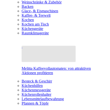
Weinschränke & Zubehör
Backen
Glace- & Eismaschinen
Kaffee- & Teewelt
Kochen
Kochen am Tisch
Küchengeräte
Raumklimageräte
Melitta Kaffeevollautomaten: von attraktiven
Aktionen profitieren
Besteck & Geschirr
Küchenhilfen
Küchenmessgeräte
Küchenrollenhalter
Lebensmittelaufbewahrung
Pfannen & Töpfe