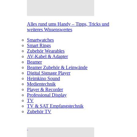
Alles rund ums Handy – Tipps, Tricks und
weiteres Wissenswertes
Smartwatches
Smart Rings
Zubehör Wearables
AV-Kabel & Adapter
Beamer
Beamer Zubehör & Leinwände
Digital Signage Player
Heimkino Sound
Medientechnik
Player & Recorder
Professional Display
TV
TV & SAT Empfangstechnik
Zubehör TV