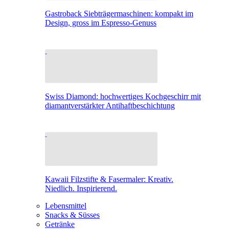
Gastroback Siebträgermaschinen: kompakt im
Design, gross im Espresso-Genuss
Swiss Diamond: hochwertiges Kochgeschirr mit
diamantverstärkter Antihaftbeschichtung
Kawaii Filzstifte & Fasermaler: Kreativ.
Niedlich. Inspirierend.
Lebensmittel
Snacks & Süsses
Getränke