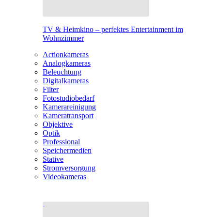
TV & Heimkino – perfektes Entertainment im
Wohnzimmer
Actionkameras
Analogkameras
Beleuchtung
Digitalkameras
Filter
Fotostudiobedarf
Kamerareinigung
Kameratransport
Objektive
Optik
Professional
Speichermedien
Stative
Stromversorgung
Videokameras