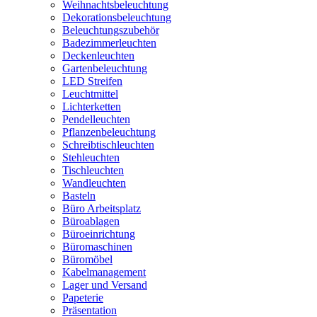
Weihnachtsbeleuchtung
Dekorationsbeleuchtung
Beleuchtungszubehör
Badezimmerleuchten
Deckenleuchten
Gartenbeleuchtung
LED Streifen
Leuchtmittel
Lichterketten
Pendelleuchten
Pflanzenbeleuchtung
Schreibtischleuchten
Stehleuchten
Tischleuchten
Wandleuchten
Basteln
Büro Arbeitsplatz
Büroablagen
Büroeinrichtung
Büromaschinen
Büromöbel
Kabelmanagement
Lager und Versand
Papeterie
Präsentation