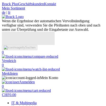
Brack Plus
Geschäftskunden
Kontakt
Mein Sortiment
de
|
fr
Wenn die Ergebnisse der automatischen Vervollständigung
verfügbar sind, verwenden Sie die Pfeiltasten nach oben und nach
unten zur Überprüfung und die Eingabetaste zur Auswahl.
Suchen
0
Vergleich
0
Merklisten
Mein Konto
Anmelden
0
CHF
0.00
IT & Multimedia