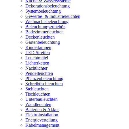
Küche & Wassersysteme
Dekorationsbeleuchtung
Systembeleuchtung
Gewerbe- & Industrieleuchten
Weihnachtsbeleuchtung
Beleuchtungszubehör
Badezimmerleuchten
Deckenleuchten
Gartenbeleuchtung
Kinderlampen
LED Streifen
Leuchtmittel
Lichterketten
Nachtlichter
Pendelleuchten
Pflanzenbeleuchtung
Schreibtischleuchten
Stehleuchten
Tischleuchten
Unterbauleuchten
Wandleuchten
Batterien & Akkus
Elektroinstallation
Energieverteilung
Kabelmanagement