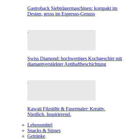
Gastroback Siebträgermaschinen: kompakt im
Design, gross im Espresso-Genuss
Swiss Diamond: hochwertiges Kochgeschirr mit
diamantverstärkter Antihaftbeschichtung
Kawaii Filzstifte & Fasermaler: Kreativ.
Niedlich. Inspirierend.
Lebensmittel
Snacks & Süsses
Getränke