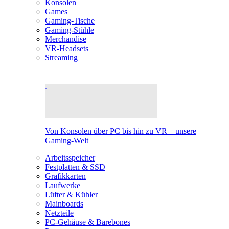
Konsolen
Games
Gaming-Tische
Gaming-Stühle
Merchandise
VR-Headsets
Streaming
Von Konsolen über PC bis hin zu VR – unsere
Gaming-Welt
Arbeitsspeicher
Festplatten & SSD
Grafikkarten
Laufwerke
Lüfter & Kühler
Mainboards
Netzteile
PC-Gehäuse & Barebones