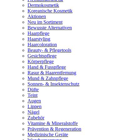
Dermokosmetik
Koreanische Kosmetik
Aktionen
Neu im Sortiment
Bewusste Alternativen
Haarpflege
Haarstyling
Haarcoloration
Beauty- & Pflegetools
Gesichtspflege
Körperpflege
Hand & Fusspflege
Rasur & Haarentfernung
Mund & Zahnpflege
Sonnen- & Insektenschutz
Düfte
Teint
Augen
Lippen
Nägel
Zubehör
Vitamine & Mineralstoffe
Prävention & Regeneration
Medizinische Geräte