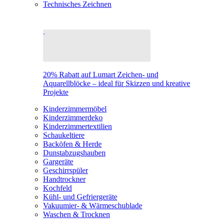
Technisches Zeichnen
20% Rabatt auf Lumart Zeichen- und
Aquarellblöcke – ideal für Skizzen und kreative
Projekte
Kinderzimmermöbel
Kinderzimmerdeko
Kinderzimmertextilien
Schaukeltiere
Backöfen & Herde
Dunstabzugshauben
Gargeräte
Geschirrspüler
Handtrockner
Kochfeld
Kühl- und Gefriergeräte
Vakuumier- & Wärmeschublade
Waschen & Trocknen