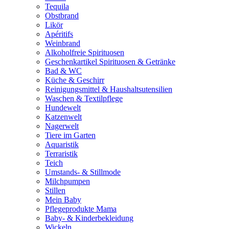
Tequila
Obstbrand
Likör
Apéritifs
Weinbrand
Alkoholfreie Spirituosen
Geschenkartikel Spirituosen & Getränke
Bad & WC
Küche & Geschirr
Reinigungsmittel & Haushaltsutensilien
Waschen & Textilpflege
Hundewelt
Katzenwelt
Nagerwelt
Tiere im Garten
Aquaristik
Terraristik
Teich
Umstands- & Stillmode
Milchpumpen
Stillen
Mein Baby
Pflegeprodukte Mama
Baby- & Kinderbekleidung
Wickeln