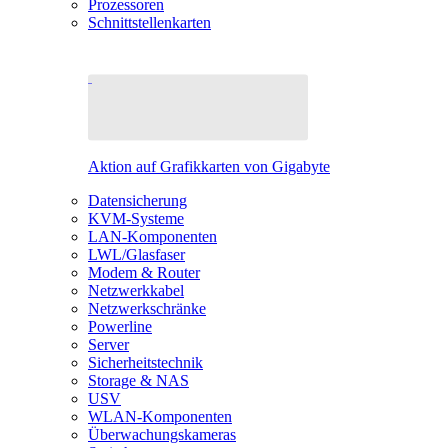
Prozessoren
Schnittstellenkarten
Aktion auf Grafikkarten von Gigabyte
Datensicherung
KVM-Systeme
LAN-Komponenten
LWL/Glasfaser
Modem & Router
Netzwerkkabel
Netzwerkschränke
Powerline
Server
Sicherheitstechnik
Storage & NAS
USV
WLAN-Komponenten
Überwachungskameras