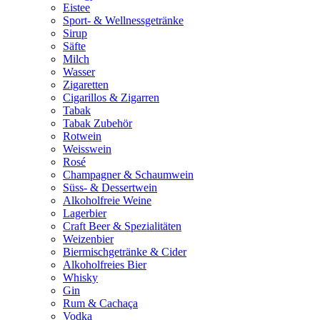
Eistee
Sport- & Wellnessgetränke
Sirup
Säfte
Milch
Wasser
Zigaretten
Cigarillos & Zigarren
Tabak
Tabak Zubehör
Rotwein
Weisswein
Rosé
Champagner & Schaumwein
Süss- & Dessertwein
Alkoholfreie Weine
Lagerbier
Craft Beer & Spezialitäten
Weizenbier
Biermischgetränke & Cider
Alkoholfreies Bier
Whisky
Gin
Rum & Cachaça
Vodka