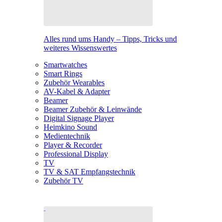
Alles rund ums Handy – Tipps, Tricks und
weiteres Wissenswertes
Smartwatches
Smart Rings
Zubehör Wearables
AV-Kabel & Adapter
Beamer
Beamer Zubehör & Leinwände
Digital Signage Player
Heimkino Sound
Medientechnik
Player & Recorder
Professional Display
TV
TV & SAT Empfangstechnik
Zubehör TV