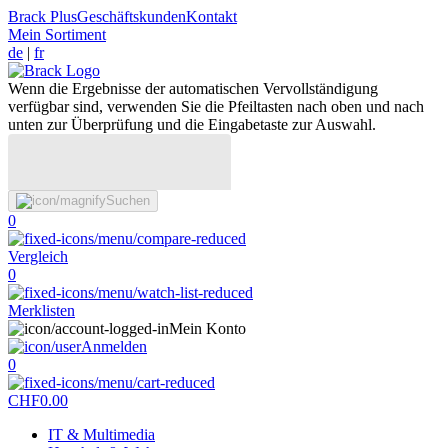
Brack Plus
Geschäftskunden
Kontakt
Mein Sortiment
de
|
fr
Wenn die Ergebnisse der automatischen Vervollständigung
verfügbar sind, verwenden Sie die Pfeiltasten nach oben und nach
unten zur Überprüfung und die Eingabetaste zur Auswahl.
Suchen
0
Vergleich
0
Merklisten
Mein Konto
Anmelden
0
CHF
0.00
IT & Multimedia