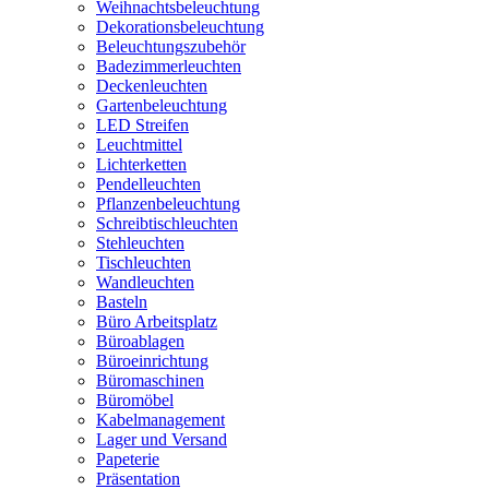
Weihnachtsbeleuchtung
Dekorationsbeleuchtung
Beleuchtungszubehör
Badezimmerleuchten
Deckenleuchten
Gartenbeleuchtung
LED Streifen
Leuchtmittel
Lichterketten
Pendelleuchten
Pflanzenbeleuchtung
Schreibtischleuchten
Stehleuchten
Tischleuchten
Wandleuchten
Basteln
Büro Arbeitsplatz
Büroablagen
Büroeinrichtung
Büromaschinen
Büromöbel
Kabelmanagement
Lager und Versand
Papeterie
Präsentation