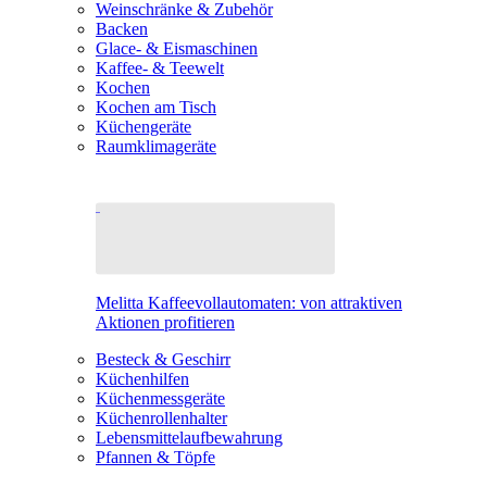
Weinschränke & Zubehör
Backen
Glace- & Eismaschinen
Kaffee- & Teewelt
Kochen
Kochen am Tisch
Küchengeräte
Raumklimageräte
Melitta Kaffeevollautomaten: von attraktiven
Aktionen profitieren
Besteck & Geschirr
Küchenhilfen
Küchenmessgeräte
Küchenrollenhalter
Lebensmittelaufbewahrung
Pfannen & Töpfe