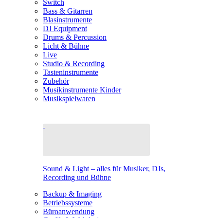
Switch
Bass & Gitarren
Blasinstrumente
DJ Equipment
Drums & Percussion
Licht & Bühne
Live
Studio & Recording
Tasteninstrumente
Zubehör
Musikinstrumente Kinder
Musikspielwaren
Sound & Light – alles für Musiker, DJs,
Recording und Bühne
Backup & Imaging
Betriebssysteme
Büroanwendung