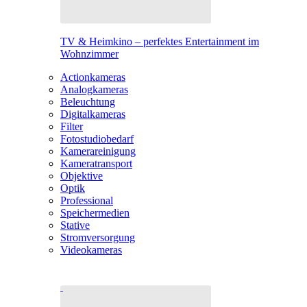
TV & Heimkino – perfektes Entertainment im
Wohnzimmer
Actionkameras
Analogkameras
Beleuchtung
Digitalkameras
Filter
Fotostudiobedarf
Kamerareinigung
Kameratransport
Objektive
Optik
Professional
Speichermedien
Stative
Stromversorgung
Videokameras