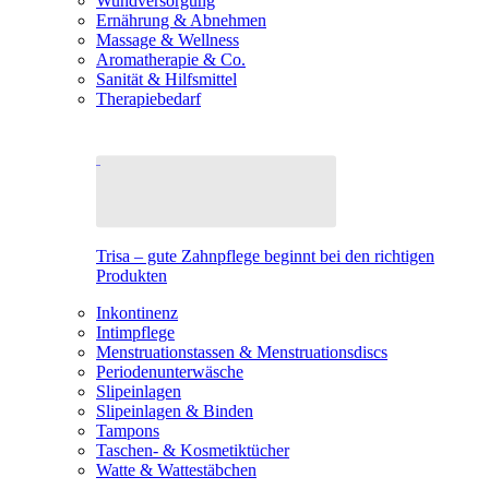
Wundversorgung
Ernährung & Abnehmen
Massage & Wellness
Aromatherapie & Co.
Sanität & Hilfsmittel
Therapiebedarf
Trisa – gute Zahnpflege beginnt bei den richtigen
Produkten
Inkontinenz
Intimpflege
Menstruationstassen & Menstruationsdiscs
Periodenunterwäsche
Slipeinlagen
Slipeinlagen & Binden
Tampons
Taschen- & Kosmetiktücher
Watte & Wattestäbchen