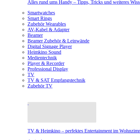
Alles rund ums Handy – Tipps, Tricks und weiteres Wis
Smartwatches
Smart Rings
Zubehör Wearables
AV-Kabel & Adapter
Beamer
Beamer Zubehör & Leinwände
Digital Signage Player
Heimkino Sound
Medientechnik
Player & Recorder
Professional Display
TV
TV & SAT Empfangstechnik
Zubehör TV
TV & Heimkino – perfektes Entertainment im Wohnzim