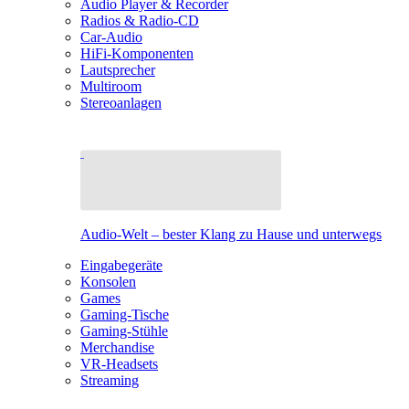
Audio Player & Recorder
Radios & Radio-CD
Car-Audio
HiFi-Komponenten
Lautsprecher
Multiroom
Stereoanlagen
Audio-Welt – bester Klang zu Hause und unterwegs
Eingabegeräte
Konsolen
Games
Gaming-Tische
Gaming-Stühle
Merchandise
VR-Headsets
Streaming