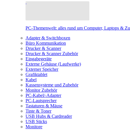
PC-Themenwelt: alles rund um Computer, Laptops & Z
Adapter & Switchboxen
Büro Kommunikation
Drucker & Scanner
Drucker & Scanner Zubehör
Eingabegeräte
Externe Gehäuse (Laufwerke)
Externer Speicher
Grafiktablet
Kabel
Kassensysteme und Zubehör
Monitor Zubehör
PC-Kabel/-Adapter
PC-Lautsprecher
Tastaturen & Mäuse
Tinte & Toner
USB Hubs & Cardreader
USB Sticks
Monitore