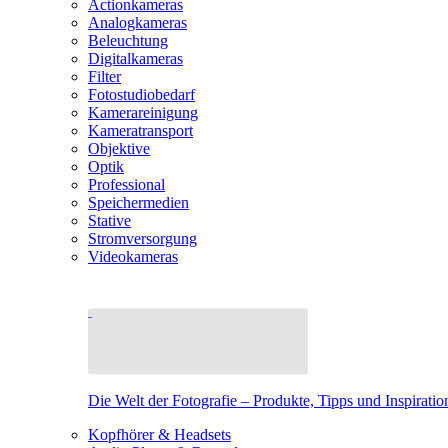
Actionkameras
Analogkameras
Beleuchtung
Digitalkameras
Filter
Fotostudiobedarf
Kamerareinigung
Kameratransport
Objektive
Optik
Professional
Speichermedien
Stative
Stromversorgung
Videokameras
Die Welt der Fotografie – Produkte, Tipps und Inspiratio
Kopfhörer & Headsets