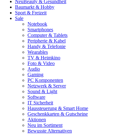
Neu
Beauty & Gesundheit
Baumarkt & Hobby
Sport & Freizeit
Sale
Notebook
Smartphones
Computer & Tablets
Peripherie & Kabel
Handy & Telefonie
Wearables
TV & Heimkino
Foto & Video
Audio
Gaming
PC Komponenten
Netzwerk & Server
Sound & Light
Software
IT Sicherheit
Haussteuerung & Smart Home
Geschenkkarten & Gutscheine
Aktionen
Neu im Sortiment
Bewusste Alternativen