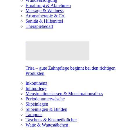
Wundversorgung
Ernährung & Abnehmen
Massage & Wellness
Aromatherapie & Co.
Sanität & Hilfsmittel
Therapiebedarf
Trisa – gute Zahnpflege beginnt bei den richtigen
Produkten
Inkontinenz
Intimpflege
Menstruationstassen & Menstruationsdiscs
Periodenunterwäsche
Slipeinlagen
Slipeinlagen & Binden
Tampons
Taschen- & Kosmetiktücher
Watte & Wattestäbchen