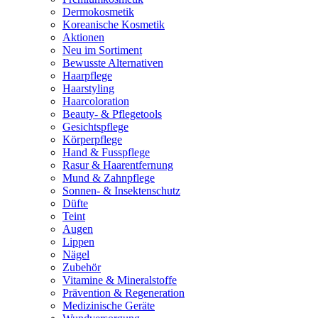
Dermokosmetik
Koreanische Kosmetik
Aktionen
Neu im Sortiment
Bewusste Alternativen
Haarpflege
Haarstyling
Haarcoloration
Beauty- & Pflegetools
Gesichtspflege
Körperpflege
Hand & Fusspflege
Rasur & Haarentfernung
Mund & Zahnpflege
Sonnen- & Insektenschutz
Düfte
Teint
Augen
Lippen
Nägel
Zubehör
Vitamine & Mineralstoffe
Prävention & Regeneration
Medizinische Geräte