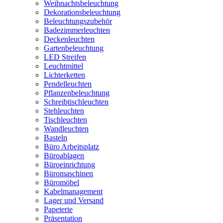
Weihnachtsbeleuchtung
Dekorationsbeleuchtung
Beleuchtungszubehör
Badezimmerleuchten
Deckenleuchten
Gartenbeleuchtung
LED Streifen
Leuchtmittel
Lichterketten
Pendelleuchten
Pflanzenbeleuchtung
Schreibtischleuchten
Stehleuchten
Tischleuchten
Wandleuchten
Basteln
Büro Arbeitsplatz
Büroablagen
Büroeinrichtung
Büromaschinen
Büromöbel
Kabelmanagement
Lager und Versand
Papeterie
Präsentation