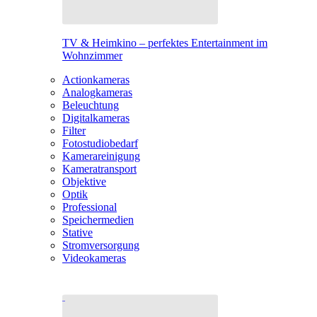
TV & Heimkino – perfektes Entertainment im
Wohnzimmer
Actionkameras
Analogkameras
Beleuchtung
Digitalkameras
Filter
Fotostudiobedarf
Kamerareinigung
Kameratransport
Objektive
Optik
Professional
Speichermedien
Stative
Stromversorgung
Videokameras