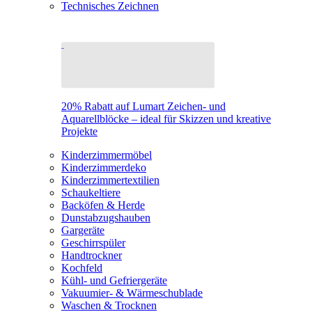
Technisches Zeichnen
20% Rabatt auf Lumart Zeichen- und
Aquarellblöcke – ideal für Skizzen und kreative
Projekte
Kinderzimmermöbel
Kinderzimmerdeko
Kinderzimmertextilien
Schaukeltiere
Backöfen & Herde
Dunstabzugshauben
Gargeräte
Geschirrspüler
Handtrockner
Kochfeld
Kühl- und Gefriergeräte
Vakuumier- & Wärmeschublade
Waschen & Trocknen