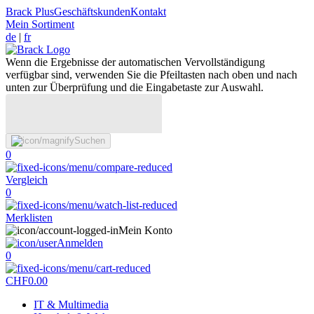
Brack Plus
Geschäftskunden
Kontakt
Mein Sortiment
de
|
fr
Wenn die Ergebnisse der automatischen Vervollständigung
verfügbar sind, verwenden Sie die Pfeiltasten nach oben und nach
unten zur Überprüfung und die Eingabetaste zur Auswahl.
Suchen
0
Vergleich
0
Merklisten
Mein Konto
Anmelden
0
CHF
0.00
IT & Multimedia