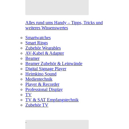
Alles rund ums Handy – Tipps, Tricks und
weiteres Wissenswertes
Smartwatches
Smart Rings
Zubehör Wearables
AV-Kabel & Adapter
Beamer
Beamer Zubehör & Leinwände
Digital Signage Player
Heimkino Sound
Medientechnik
Player & Recorder
Professional Display
TV
TV & SAT Empfangstechnik
Zubehör TV