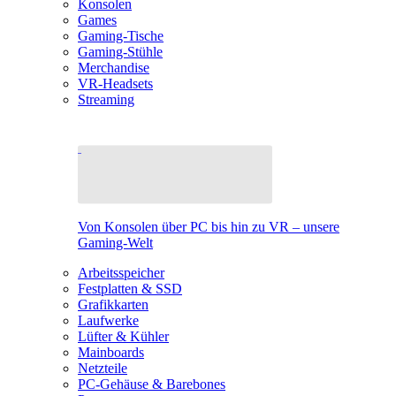
Konsolen
Games
Gaming-Tische
Gaming-Stühle
Merchandise
VR-Headsets
Streaming
Von Konsolen über PC bis hin zu VR – unsere
Gaming-Welt
Arbeitsspeicher
Festplatten & SSD
Grafikkarten
Laufwerke
Lüfter & Kühler
Mainboards
Netzteile
PC-Gehäuse & Barebones