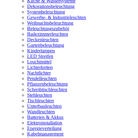
Küche & Wassersysteme
Dekorationsbeleuchtung
Systembeleuchtung
Gewerbe- & Industrieleuchten
Weihnachtsbeleuchtung
Beleuchtungszubehör
Badezimmerleuchten
Deckenleuchten
Gartenbeleuchtung
Kinderlampen
LED Streifen
Leuchtmittel
Lichterketten
Nachtlichter
Pendelleuchten
Pflanzenbeleuchtung
Schreibtischleuchten
Stehleuchten
Tischleuchten
Unterbauleuchten
Wandleuchten
Batterien & Akkus
Elektroinstallation
Energieverteilung
Kabelmanagement