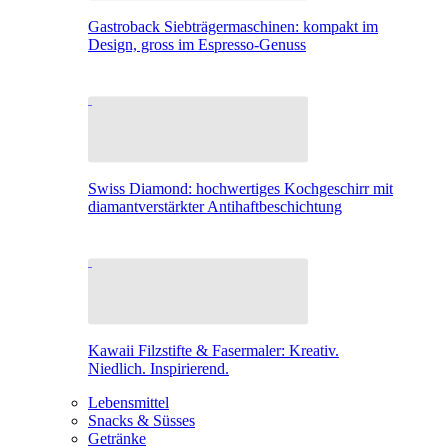
Gastroback Siebträgermaschinen: kompakt im
Design, gross im Espresso-Genuss
Swiss Diamond: hochwertiges Kochgeschirr mit
diamantverstärkter Antihaftbeschichtung
Kawaii Filzstifte & Fasermaler: Kreativ.
Niedlich. Inspirierend.
Lebensmittel
Snacks & Süsses
Getränke