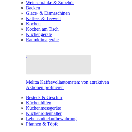
Weinschränke & Zubehör
Backen
Glace- & Eismaschinen
Kaffee- & Teewelt
Kochen
Kochen am Tisch
Küchengeräte
Raumklimageräte
Melitta Kaffeevollautomaten: von attraktiven
Aktionen profitieren
Besteck & Geschirr
Küchenhilfen
Küchenmessgeräte
Küchenrollenhalter
Lebensmittelaufbewahrung
Pfannen & Töpfe