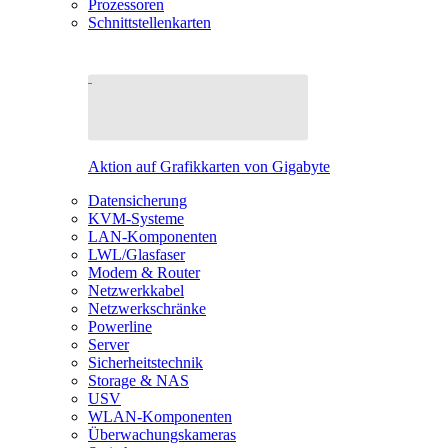
Prozessoren
Schnittstellenkarten
Aktion auf Grafikkarten von Gigabyte
Datensicherung
KVM-Systeme
LAN-Komponenten
LWL/Glasfaser
Modem & Router
Netzwerkkabel
Netzwerkschränke
Powerline
Server
Sicherheitstechnik
Storage & NAS
USV
WLAN-Komponenten
Überwachungskameras