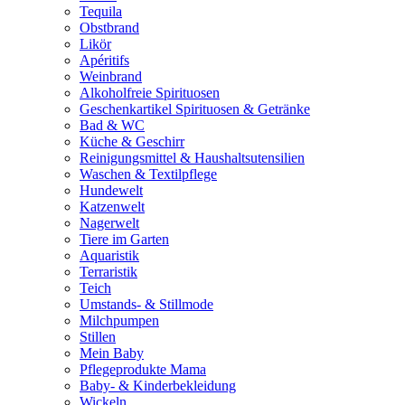
Tequila
Obstbrand
Likör
Apéritifs
Weinbrand
Alkoholfreie Spirituosen
Geschenkartikel Spirituosen & Getränke
Bad & WC
Küche & Geschirr
Reinigungsmittel & Haushaltsutensilien
Waschen & Textilpflege
Hundewelt
Katzenwelt
Nagerwelt
Tiere im Garten
Aquaristik
Terraristik
Teich
Umstands- & Stillmode
Milchpumpen
Stillen
Mein Baby
Pflegeprodukte Mama
Baby- & Kinderbekleidung
Wickeln