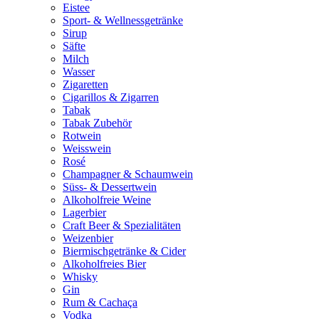
Eistee
Sport- & Wellnessgetränke
Sirup
Säfte
Milch
Wasser
Zigaretten
Cigarillos & Zigarren
Tabak
Tabak Zubehör
Rotwein
Weisswein
Rosé
Champagner & Schaumwein
Süss- & Dessertwein
Alkoholfreie Weine
Lagerbier
Craft Beer & Spezialitäten
Weizenbier
Biermischgetränke & Cider
Alkoholfreies Bier
Whisky
Gin
Rum & Cachaça
Vodka