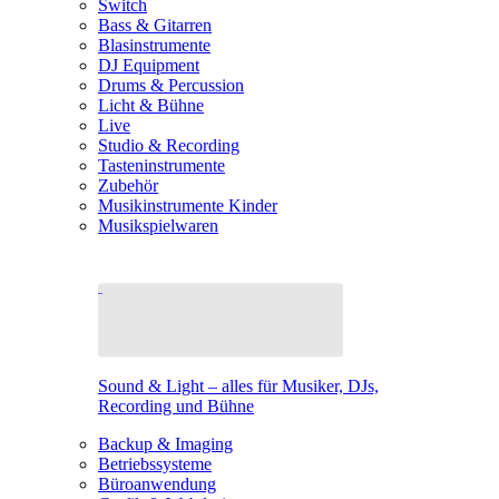
Switch
Bass & Gitarren
Blasinstrumente
DJ Equipment
Drums & Percussion
Licht & Bühne
Live
Studio & Recording
Tasteninstrumente
Zubehör
Musikinstrumente Kinder
Musikspielwaren
Sound & Light – alles für Musiker, DJs,
Recording und Bühne
Backup & Imaging
Betriebssysteme
Büroanwendung