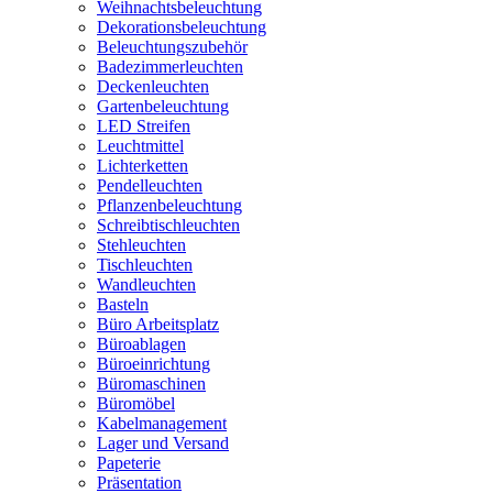
Weihnachtsbeleuchtung
Dekorationsbeleuchtung
Beleuchtungszubehör
Badezimmerleuchten
Deckenleuchten
Gartenbeleuchtung
LED Streifen
Leuchtmittel
Lichterketten
Pendelleuchten
Pflanzenbeleuchtung
Schreibtischleuchten
Stehleuchten
Tischleuchten
Wandleuchten
Basteln
Büro Arbeitsplatz
Büroablagen
Büroeinrichtung
Büromaschinen
Büromöbel
Kabelmanagement
Lager und Versand
Papeterie
Präsentation