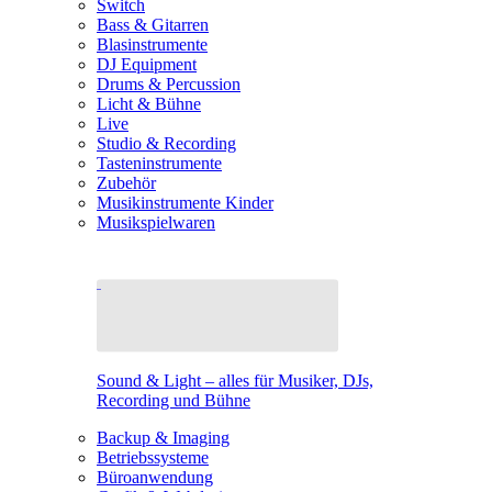
Switch
Bass & Gitarren
Blasinstrumente
DJ Equipment
Drums & Percussion
Licht & Bühne
Live
Studio & Recording
Tasteninstrumente
Zubehör
Musikinstrumente Kinder
Musikspielwaren
Sound & Light – alles für Musiker, DJs,
Recording und Bühne
Backup & Imaging
Betriebssysteme
Büroanwendung