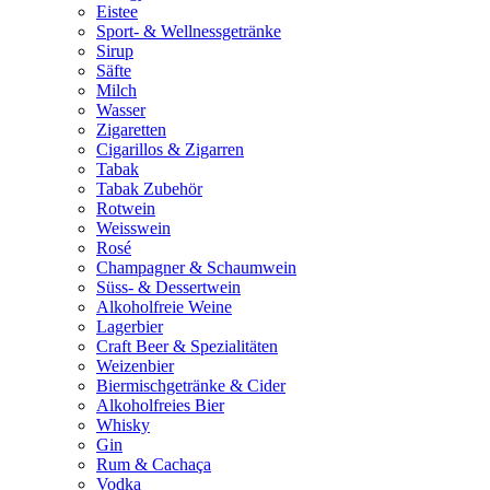
Eistee
Sport- & Wellnessgetränke
Sirup
Säfte
Milch
Wasser
Zigaretten
Cigarillos & Zigarren
Tabak
Tabak Zubehör
Rotwein
Weisswein
Rosé
Champagner & Schaumwein
Süss- & Dessertwein
Alkoholfreie Weine
Lagerbier
Craft Beer & Spezialitäten
Weizenbier
Biermischgetränke & Cider
Alkoholfreies Bier
Whisky
Gin
Rum & Cachaça
Vodka