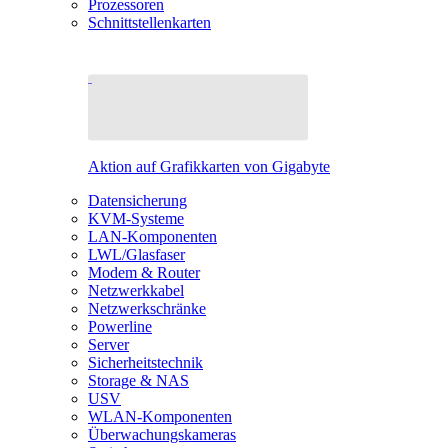
Prozessoren
Schnittstellenkarten
Aktion auf Grafikkarten von Gigabyte
Datensicherung
KVM-Systeme
LAN-Komponenten
LWL/Glasfaser
Modem & Router
Netzwerkkabel
Netzwerkschränke
Powerline
Server
Sicherheitstechnik
Storage & NAS
USV
WLAN-Komponenten
Überwachungskameras