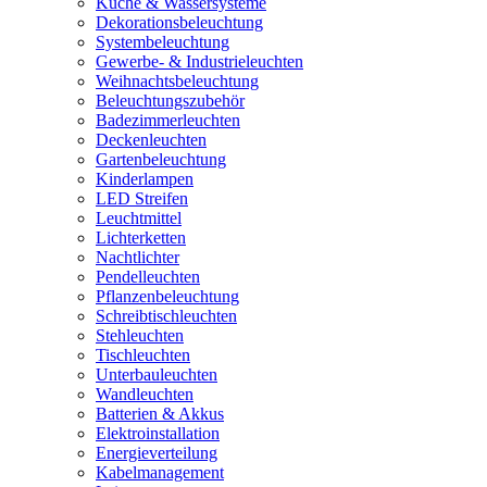
Küche & Wassersysteme
Dekorationsbeleuchtung
Systembeleuchtung
Gewerbe- & Industrieleuchten
Weihnachtsbeleuchtung
Beleuchtungszubehör
Badezimmerleuchten
Deckenleuchten
Gartenbeleuchtung
Kinderlampen
LED Streifen
Leuchtmittel
Lichterketten
Nachtlichter
Pendelleuchten
Pflanzenbeleuchtung
Schreibtischleuchten
Stehleuchten
Tischleuchten
Unterbauleuchten
Wandleuchten
Batterien & Akkus
Elektroinstallation
Energieverteilung
Kabelmanagement