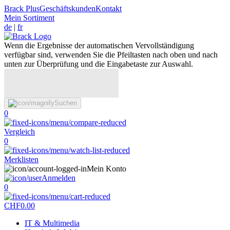
Brack Plus
Geschäftskunden
Kontakt
Mein Sortiment
de
|
fr
Wenn die Ergebnisse der automatischen Vervollständigung
verfügbar sind, verwenden Sie die Pfeiltasten nach oben und nach
unten zur Überprüfung und die Eingabetaste zur Auswahl.
Suchen
0
Vergleich
0
Merklisten
Mein Konto
Anmelden
0
CHF
0.00
IT & Multimedia