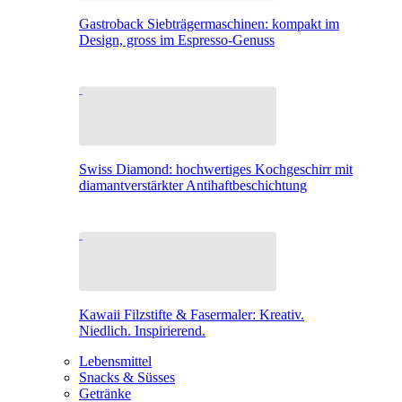
Gastroback Siebträgermaschinen: kompakt im
Design, gross im Espresso-Genuss
Swiss Diamond: hochwertiges Kochgeschirr mit
diamantverstärkter Antihaftbeschichtung
Kawaii Filzstifte & Fasermaler: Kreativ.
Niedlich. Inspirierend.
Lebensmittel
Snacks & Süsses
Getränke