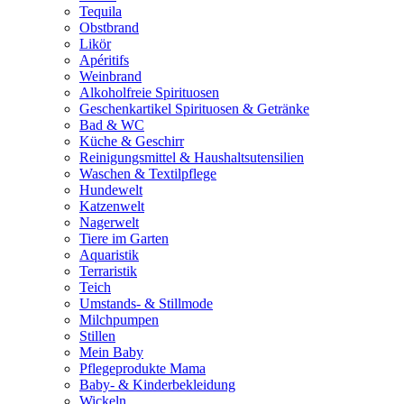
Tequila
Obstbrand
Likör
Apéritifs
Weinbrand
Alkoholfreie Spirituosen
Geschenkartikel Spirituosen & Getränke
Bad & WC
Küche & Geschirr
Reinigungsmittel & Haushaltsutensilien
Waschen & Textilpflege
Hundewelt
Katzenwelt
Nagerwelt
Tiere im Garten
Aquaristik
Terraristik
Teich
Umstands- & Stillmode
Milchpumpen
Stillen
Mein Baby
Pflegeprodukte Mama
Baby- & Kinderbekleidung
Wickeln