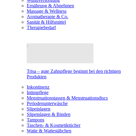
Wundversorgung
Ernährung & Abnehmen
Massage & Wellness
Aromatherapie & Co.
Sanität & Hilfsmittel
Therapiebedarf
Trisa – gute Zahnpflege beginnt bei den richtigen
Produkten
Inkontinenz
Intimpflege
Menstruationstassen & Menstruationsdiscs
Periodenunterwäsche
Slipeinlagen
Slipeinlagen & Binden
Tampons
Taschen- & Kosmetiktücher
Watte & Wattestäbchen