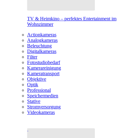
TV & Heimkino – perfektes Entertainment im
Wohnzimmer
Actionkameras
Analogkameras
Beleuchtung
Digitalkameras
Filter
Fotostudiobedarf
Kamerareinigung
Kameratransport
Objektive
Optik
Professional
Speichermedien
Stative
Stromversorgung
Videokameras