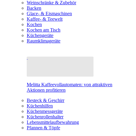
Weinschränke & Zubehör
Backen
Glace- & Eismaschinen
Kaffee- & Teewelt
Kochen
Kochen am Tisch
Küchengeräte
Raumklimageräte
Melitta Kaffeevollautomaten: von attraktiven
Aktionen profitieren
Besteck & Geschirr
Küchenhilfen
Küchenmessgeräte
Küchenrollenhalter
Lebensmittelaufbewahrung
Pfannen & Töpfe