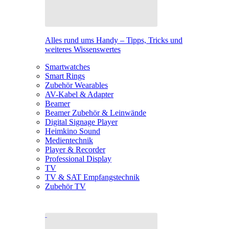
Alles rund ums Handy – Tipps, Tricks und
weiteres Wissenswertes
Smartwatches
Smart Rings
Zubehör Wearables
AV-Kabel & Adapter
Beamer
Beamer Zubehör & Leinwände
Digital Signage Player
Heimkino Sound
Medientechnik
Player & Recorder
Professional Display
TV
TV & SAT Empfangstechnik
Zubehör TV