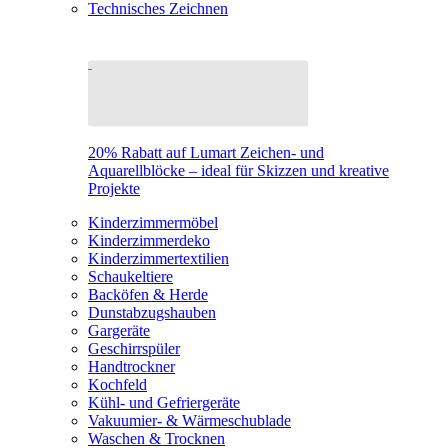
Technisches Zeichnen
20% Rabatt auf Lumart Zeichen- und
Aquarellblöcke – ideal für Skizzen und kreative
Projekte
Kinderzimmermöbel
Kinderzimmerdeko
Kinderzimmertextilien
Schaukeltiere
Backöfen & Herde
Dunstabzugshauben
Gargeräte
Geschirrspüler
Handtrockner
Kochfeld
Kühl- und Gefriergeräte
Vakuumier- & Wärmeschublade
Waschen & Trocknen