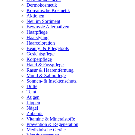
Dermokosmetik
Koreanische Kosmetik
Aktionen
Neu im Sortiment
Bewusste Alternativen
Haarpflege
Haarstyling
Haarcoloration
Beauty- & Pflegetools
Gesichtspflege
Körperpflege
Hand & Fusspflege
Rasur & Haarentfernung
Mund & Zahnpflege
Sonnen- & Insektenschutz
Düfte
Teint
Augen
Lippen
Nägel
Zubehör
Vitamine & Mineralstoffe
Prävention & Regeneration
Medizinische Geräte