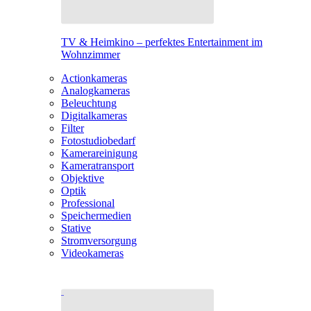
TV & Heimkino – perfektes Entertainment im
Wohnzimmer
Actionkameras
Analogkameras
Beleuchtung
Digitalkameras
Filter
Fotostudiobedarf
Kamerareinigung
Kameratransport
Objektive
Optik
Professional
Speichermedien
Stative
Stromversorgung
Videokameras