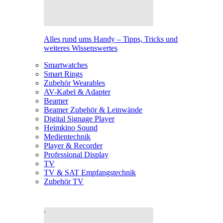
Alles rund ums Handy – Tipps, Tricks und
weiteres Wissenswertes
Smartwatches
Smart Rings
Zubehör Wearables
AV-Kabel & Adapter
Beamer
Beamer Zubehör & Leinwände
Digital Signage Player
Heimkino Sound
Medientechnik
Player & Recorder
Professional Display
TV
TV & SAT Empfangstechnik
Zubehör TV