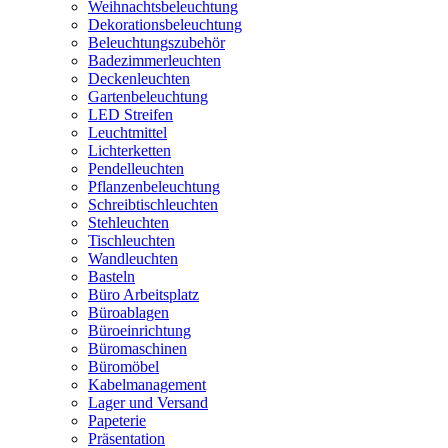
Weihnachtsbeleuchtung
Dekorationsbeleuchtung
Beleuchtungszubehör
Badezimmerleuchten
Deckenleuchten
Gartenbeleuchtung
LED Streifen
Leuchtmittel
Lichterketten
Pendelleuchten
Pflanzenbeleuchtung
Schreibtischleuchten
Stehleuchten
Tischleuchten
Wandleuchten
Basteln
Büro Arbeitsplatz
Büroablagen
Büroeinrichtung
Büromaschinen
Büromöbel
Kabelmanagement
Lager und Versand
Papeterie
Präsentation