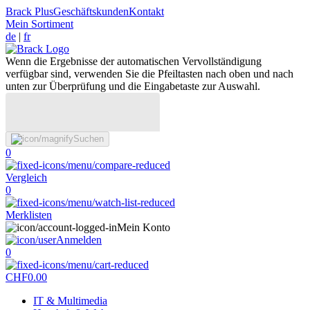
Brack Plus
Geschäftskunden
Kontakt
Mein Sortiment
de
|
fr
Wenn die Ergebnisse der automatischen Vervollständigung
verfügbar sind, verwenden Sie die Pfeiltasten nach oben und nach
unten zur Überprüfung und die Eingabetaste zur Auswahl.
Suchen
0
Vergleich
0
Merklisten
Mein Konto
Anmelden
0
CHF
0.00
IT & Multimedia