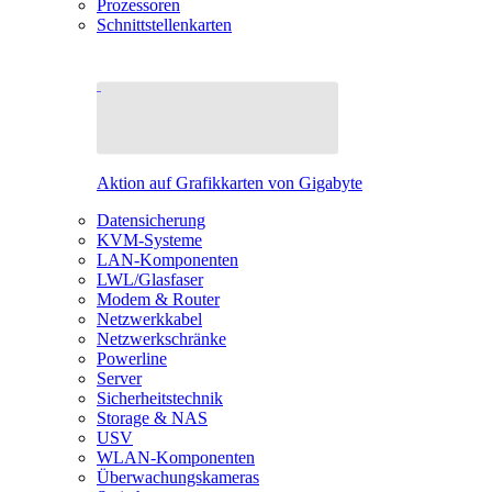
Prozessoren
Schnittstellenkarten
Aktion auf Grafikkarten von Gigabyte
Datensicherung
KVM-Systeme
LAN-Komponenten
LWL/Glasfaser
Modem & Router
Netzwerkkabel
Netzwerkschränke
Powerline
Server
Sicherheitstechnik
Storage & NAS
USV
WLAN-Komponenten
Überwachungskameras