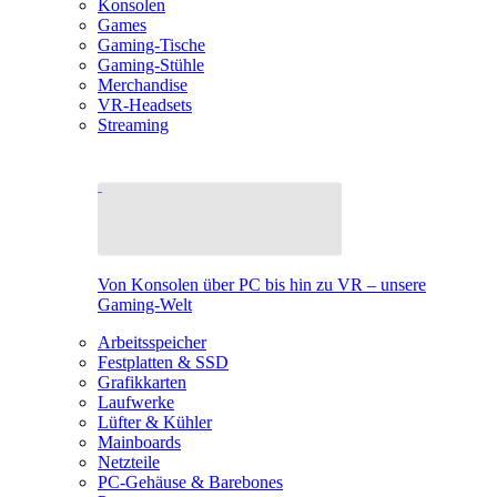
Konsolen
Games
Gaming-Tische
Gaming-Stühle
Merchandise
VR-Headsets
Streaming
Von Konsolen über PC bis hin zu VR – unsere
Gaming-Welt
Arbeitsspeicher
Festplatten & SSD
Grafikkarten
Laufwerke
Lüfter & Kühler
Mainboards
Netzteile
PC-Gehäuse & Barebones