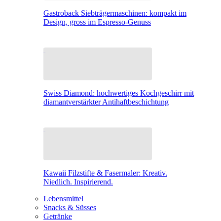
Gastroback Siebträgermaschinen: kompakt im
Design, gross im Espresso-Genuss
Swiss Diamond: hochwertiges Kochgeschirr mit
diamantverstärkter Antihaftbeschichtung
Kawaii Filzstifte & Fasermaler: Kreativ.
Niedlich. Inspirierend.
Lebensmittel
Snacks & Süsses
Getränke