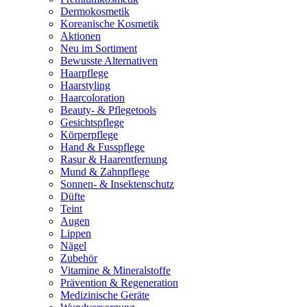
Dermokosmetik
Koreanische Kosmetik
Aktionen
Neu im Sortiment
Bewusste Alternativen
Haarpflege
Haarstyling
Haarcoloration
Beauty- & Pflegetools
Gesichtspflege
Körperpflege
Hand & Fusspflege
Rasur & Haarentfernung
Mund & Zahnpflege
Sonnen- & Insektenschutz
Düfte
Teint
Augen
Lippen
Nägel
Zubehör
Vitamine & Mineralstoffe
Prävention & Regeneration
Medizinische Geräte