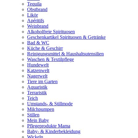
Tequila
Obstbrand
Likör
Apéritifs
Weinbrand
Alkoholfreie Spirituosen
Geschenkartikel Spirituosen & Getränke
Bad & WC
Küche & Geschirr
Reinigungsmittel & Haushaltsutensilien
Waschen & Textilpflege
Hundewelt
Katzenwelt
Nagerwelt
Tiere im Garten
Aquaristik
Terraristik
Teich
Umstands- & Stillmode
Milchpumpen
Stillen
Mein Baby
Pflegeprodukte Mama
Baby- & Kinderbekleidung
Wickeln