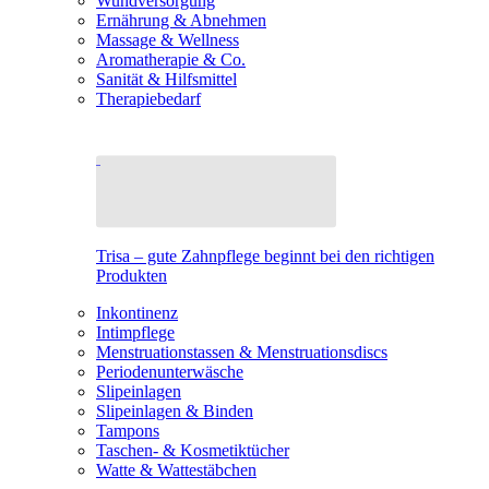
Wundversorgung
Ernährung & Abnehmen
Massage & Wellness
Aromatherapie & Co.
Sanität & Hilfsmittel
Therapiebedarf
Trisa – gute Zahnpflege beginnt bei den richtigen
Produkten
Inkontinenz
Intimpflege
Menstruationstassen & Menstruationsdiscs
Periodenunterwäsche
Slipeinlagen
Slipeinlagen & Binden
Tampons
Taschen- & Kosmetiktücher
Watte & Wattestäbchen