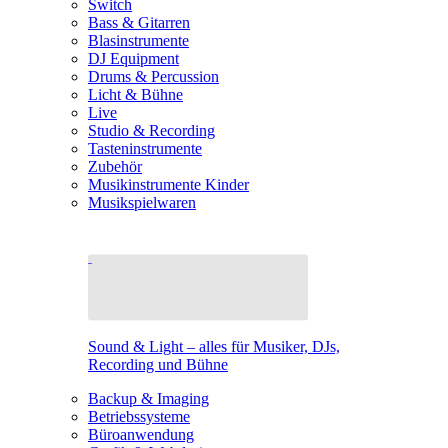
Switch
Bass & Gitarren
Blasinstrumente
DJ Equipment
Drums & Percussion
Licht & Bühne
Live
Studio & Recording
Tasteninstrumente
Zubehör
Musikinstrumente Kinder
Musikspielwaren
Sound & Light – alles für Musiker, DJs,
Recording und Bühne
Backup & Imaging
Betriebssysteme
Büroanwendung