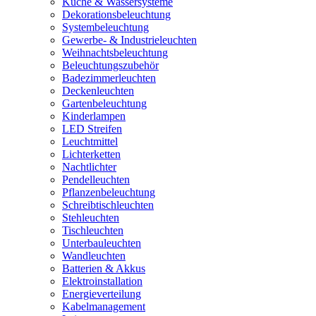
Küche & Wassersysteme
Dekorationsbeleuchtung
Systembeleuchtung
Gewerbe- & Industrieleuchten
Weihnachtsbeleuchtung
Beleuchtungszubehör
Badezimmerleuchten
Deckenleuchten
Gartenbeleuchtung
Kinderlampen
LED Streifen
Leuchtmittel
Lichterketten
Nachtlichter
Pendelleuchten
Pflanzenbeleuchtung
Schreibtischleuchten
Stehleuchten
Tischleuchten
Unterbauleuchten
Wandleuchten
Batterien & Akkus
Elektroinstallation
Energieverteilung
Kabelmanagement