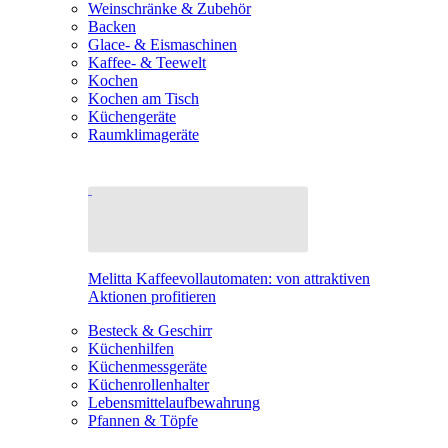
Weinschränke & Zubehör
Backen
Glace- & Eismaschinen
Kaffee- & Teewelt
Kochen
Kochen am Tisch
Küchengeräte
Raumklimageräte
Melitta Kaffeevollautomaten: von attraktiven
Aktionen profitieren
Besteck & Geschirr
Küchenhilfen
Küchenmessgeräte
Küchenrollenhalter
Lebensmittelaufbewahrung
Pfannen & Töpfe