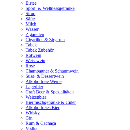
Eistee
Sport- & Wellnessgetränke
Sirup
Säfte
Milch
Wasser
Zigaretten
Cigarillos & Zigarren
Tabak
Tabak Zubehör
Rotwein
Weisswein
Rosé
Champagner & Schaumwein
Süss- & Dessertwein
Alkoholfreie Weine
Lagerbier
Craft Beer & Spezialitäten
Weizenbier
Biermischgetränke & Cider
Alkoholfreies Bier
Whisky
Gin
Rum & Cachaça
Vodka