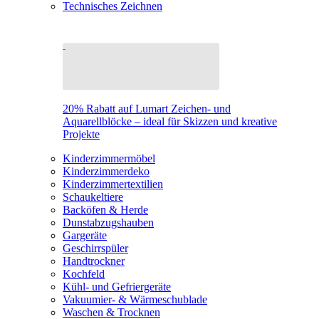
Technisches Zeichnen
20% Rabatt auf Lumart Zeichen- und
Aquarellblöcke – ideal für Skizzen und kreative
Projekte
Kinderzimmermöbel
Kinderzimmerdeko
Kinderzimmertextilien
Schaukeltiere
Backöfen & Herde
Dunstabzugshauben
Gargeräte
Geschirrspüler
Handtrockner
Kochfeld
Kühl- und Gefriergeräte
Vakuumier- & Wärmeschublade
Waschen & Trocknen