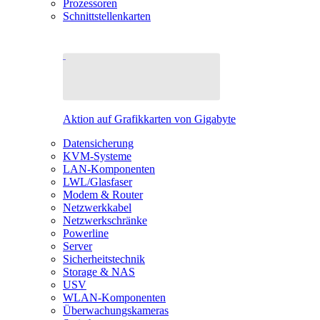
Prozessoren
Schnittstellenkarten
Aktion auf Grafikkarten von Gigabyte
Datensicherung
KVM-Systeme
LAN-Komponenten
LWL/Glasfaser
Modem & Router
Netzwerkkabel
Netzwerkschränke
Powerline
Server
Sicherheitstechnik
Storage & NAS
USV
WLAN-Komponenten
Überwachungskameras