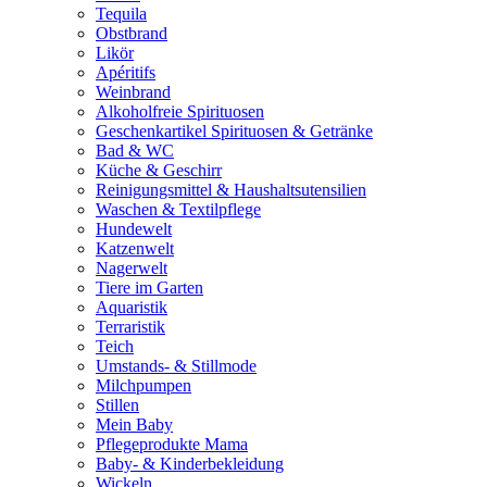
Tequila
Obstbrand
Likör
Apéritifs
Weinbrand
Alkoholfreie Spirituosen
Geschenkartikel Spirituosen & Getränke
Bad & WC
Küche & Geschirr
Reinigungsmittel & Haushaltsutensilien
Waschen & Textilpflege
Hundewelt
Katzenwelt
Nagerwelt
Tiere im Garten
Aquaristik
Terraristik
Teich
Umstands- & Stillmode
Milchpumpen
Stillen
Mein Baby
Pflegeprodukte Mama
Baby- & Kinderbekleidung
Wickeln