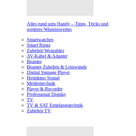
Alles rund ums Handy – Tipps, Tricks und
weiteres Wissenswertes
Smartwatches
Smart Rings
Zubehör Wearables
AV-Kabel & Adapter
Beamer
Beamer Zubehör & Leinwände
Digital Signage Player
Heimkino Sound
Medientechnik
Player & Recorder
Professional Display
TV
TV & SAT Empfangstechnik
Zubehör TV