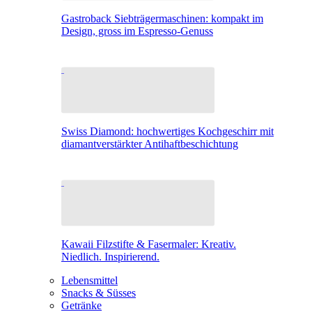
Gastroback Siebträgermaschinen: kompakt im
Design, gross im Espresso-Genuss
Swiss Diamond: hochwertiges Kochgeschirr mit
diamantverstärkter Antihaftbeschichtung
Kawaii Filzstifte & Fasermaler: Kreativ.
Niedlich. Inspirierend.
Lebensmittel
Snacks & Süsses
Getränke