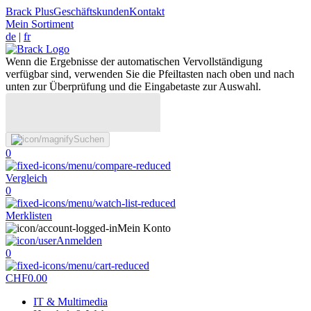
Brack Plus
Geschäftskunden
Kontakt
Mein Sortiment
de
|
fr
Wenn die Ergebnisse der automatischen Vervollständigung
verfügbar sind, verwenden Sie die Pfeiltasten nach oben und nach
unten zur Überprüfung und die Eingabetaste zur Auswahl.
Suchen
0
Vergleich
0
Merklisten
Mein Konto
Anmelden
0
CHF
0.00
IT & Multimedia