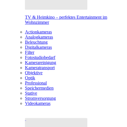
TV & Heimkino – perfektes Entertainment im
Wohnzimmer
Actionkameras
Analogkameras
Beleuchtung
Digitalkameras
Filter
Fotostudiobedarf
Kamerareinigung
Kameratransport
Objektive
Optik
Professional
Speichermedien
Stative
Stromversorgung
Videokameras