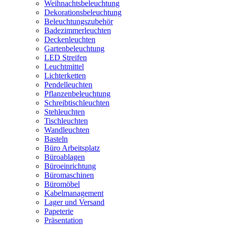
Weihnachtsbeleuchtung
Dekorationsbeleuchtung
Beleuchtungszubehör
Badezimmerleuchten
Deckenleuchten
Gartenbeleuchtung
LED Streifen
Leuchtmittel
Lichterketten
Pendelleuchten
Pflanzenbeleuchtung
Schreibtischleuchten
Stehleuchten
Tischleuchten
Wandleuchten
Basteln
Büro Arbeitsplatz
Büroablagen
Büroeinrichtung
Büromaschinen
Büromöbel
Kabelmanagement
Lager und Versand
Papeterie
Präsentation