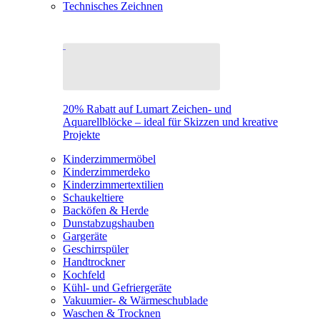
Technisches Zeichnen
20% Rabatt auf Lumart Zeichen- und
Aquarellblöcke – ideal für Skizzen und kreative
Projekte
Kinderzimmermöbel
Kinderzimmerdeko
Kinderzimmertextilien
Schaukeltiere
Backöfen & Herde
Dunstabzugshauben
Gargeräte
Geschirrspüler
Handtrockner
Kochfeld
Kühl- und Gefriergeräte
Vakuumier- & Wärmeschublade
Waschen & Trocknen