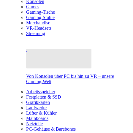
Konsolen
Games
Gaming-Tische
Gaming-Stühle
Merchandise
VR-Headsets
Streaming
Von Konsolen über PC bis hin zu VR – unsere
Gaming-Welt
Arbeitsspeicher
Festplatten & SSD
Grafikkarten
Laufwerke
Lüfter & Kühler
Mainboards
Netzteile
PC-Gehäuse & Barebones