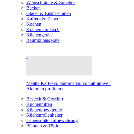
Weinschränke & Zubehör
Backen
Glace- & Eismaschinen
Kaffee- & Teewelt
Kochen
Kochen am Tisch
Küchengeräte
Raumklimageräte
Melitta Kaffeevollautomaten: von attraktiven
Aktionen profitieren
Besteck & Geschirr
Küchenhilfen
Küchenmessgeräte
Küchenrollenhalter
Lebensmittelaufbewahrung
Pfannen & Töpfe