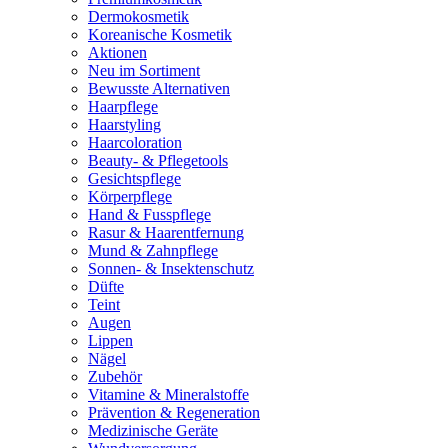
Dermokosmetik
Koreanische Kosmetik
Aktionen
Neu im Sortiment
Bewusste Alternativen
Haarpflege
Haarstyling
Haarcoloration
Beauty- & Pflegetools
Gesichtspflege
Körperpflege
Hand & Fusspflege
Rasur & Haarentfernung
Mund & Zahnpflege
Sonnen- & Insektenschutz
Düfte
Teint
Augen
Lippen
Nägel
Zubehör
Vitamine & Mineralstoffe
Prävention & Regeneration
Medizinische Geräte