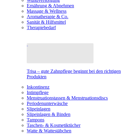
Wundversorgung
Ernährung & Abnehmen
Massage & Wellness
Aromatherapie & Co.
Sanität & Hilfsmittel
Therapiebedarf
Trisa – gute Zahnpflege beginnt bei den richtigen
Produkten
Inkontinenz
Intimpflege
Menstruationstassen & Menstruationsdiscs
Periodenunterwäsche
Slipeinlagen
Slipeinlagen & Binden
Tampons
Taschen- & Kosmetiktücher
Watte & Wattestäbchen