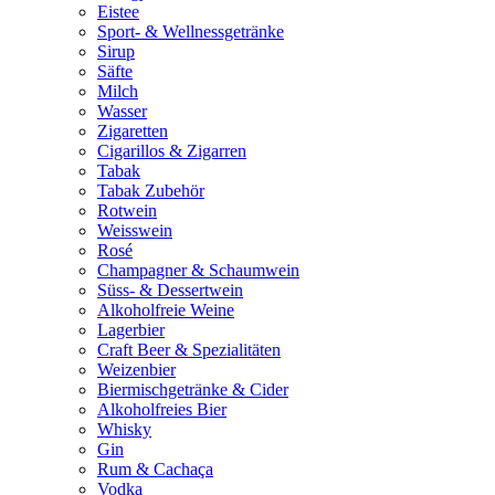
Eistee
Sport- & Wellnessgetränke
Sirup
Säfte
Milch
Wasser
Zigaretten
Cigarillos & Zigarren
Tabak
Tabak Zubehör
Rotwein
Weisswein
Rosé
Champagner & Schaumwein
Süss- & Dessertwein
Alkoholfreie Weine
Lagerbier
Craft Beer & Spezialitäten
Weizenbier
Biermischgetränke & Cider
Alkoholfreies Bier
Whisky
Gin
Rum & Cachaça
Vodka