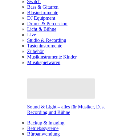
Switch
Bass & Gitarren
Blasinstrumente
DJ Equipment
Drums & Percussion
Licht & Bühne
Live
Studio & Recording
Tasteninstrumente
Zubehör
Musikinstrumente Kinder
Musikspielwaren
Sound & Light – alles für Musiker, DJs,
Recording und Bühne
Backup & Imaging
Betriebssysteme
Büroanwendung