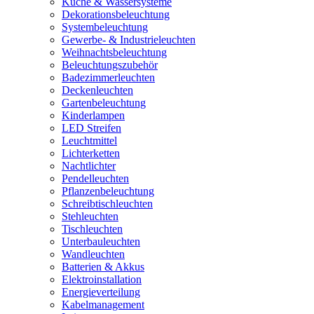
Küche & Wassersysteme
Dekorationsbeleuchtung
Systembeleuchtung
Gewerbe- & Industrieleuchten
Weihnachtsbeleuchtung
Beleuchtungszubehör
Badezimmerleuchten
Deckenleuchten
Gartenbeleuchtung
Kinderlampen
LED Streifen
Leuchtmittel
Lichterketten
Nachtlichter
Pendelleuchten
Pflanzenbeleuchtung
Schreibtischleuchten
Stehleuchten
Tischleuchten
Unterbauleuchten
Wandleuchten
Batterien & Akkus
Elektroinstallation
Energieverteilung
Kabelmanagement