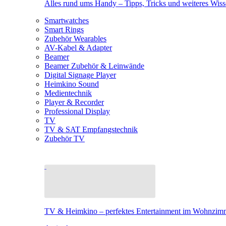
Alles rund ums Handy – Tipps, Tricks und weiteres Wis
Smartwatches
Smart Rings
Zubehör Wearables
AV-Kabel & Adapter
Beamer
Beamer Zubehör & Leinwände
Digital Signage Player
Heimkino Sound
Medientechnik
Player & Recorder
Professional Display
TV
TV & SAT Empfangstechnik
Zubehör TV
TV & Heimkino – perfektes Entertainment im Wohnzim