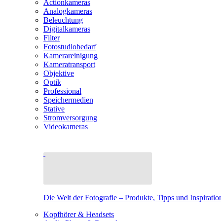
Actionkameras
Analogkameras
Beleuchtung
Digitalkameras
Filter
Fotostudiobedarf
Kamerareinigung
Kameratransport
Objektive
Optik
Professional
Speichermedien
Stative
Stromversorgung
Videokameras
Die Welt der Fotografie – Produkte, Tipps und Inspiratio
Kopfhörer & Headsets