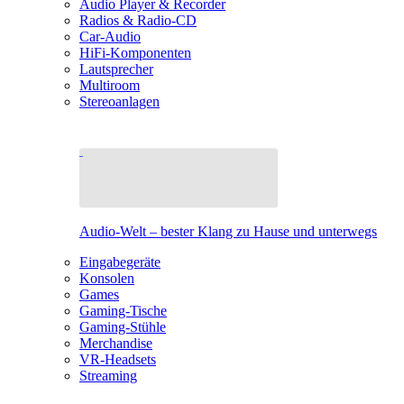
Audio Player & Recorder
Radios & Radio-CD
Car-Audio
HiFi-Komponenten
Lautsprecher
Multiroom
Stereoanlagen
Audio-Welt – bester Klang zu Hause und unterwegs
Eingabegeräte
Konsolen
Games
Gaming-Tische
Gaming-Stühle
Merchandise
VR-Headsets
Streaming