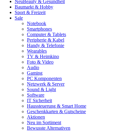
Neu
Beauty & Gesundheit
Baumarkt & Hobby
Sport & Freizeit
Sale
Notebook
Smartphones
Computer & Tablets
Peripherie & Kabel
Handy & Telefonie
Wearables
TV & Heimkino
Foto & Video
Audio
Gaming
PC Komponenten
Netzwerk & Server
Sound & Light
Software
IT Sicherheit
Haussteuerung & Smart Home
Geschenkkarten & Gutscheine
Aktionen
Neu im Sortiment
Bewusste Alternativen