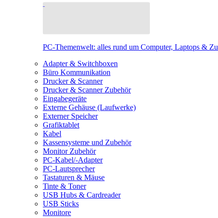
PC-Themenwelt: alles rund um Computer, Laptops & Z
Adapter & Switchboxen
Büro Kommunikation
Drucker & Scanner
Drucker & Scanner Zubehör
Eingabegeräte
Externe Gehäuse (Laufwerke)
Externer Speicher
Grafiktablet
Kabel
Kassensysteme und Zubehör
Monitor Zubehör
PC-Kabel/-Adapter
PC-Lautsprecher
Tastaturen & Mäuse
Tinte & Toner
USB Hubs & Cardreader
USB Sticks
Monitore