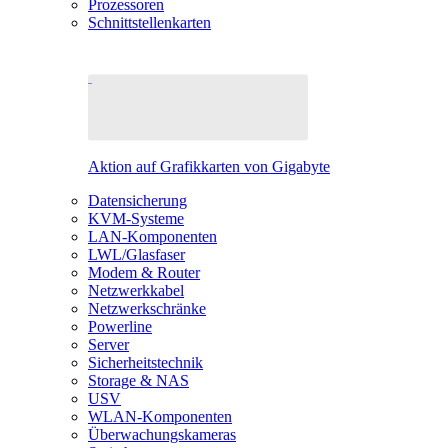
Prozessoren
Schnittstellenkarten
Aktion auf Grafikkarten von Gigabyte
Datensicherung
KVM-Systeme
LAN-Komponenten
LWL/Glasfaser
Modem & Router
Netzwerkkabel
Netzwerkschränke
Powerline
Server
Sicherheitstechnik
Storage & NAS
USV
WLAN-Komponenten
Überwachungskameras