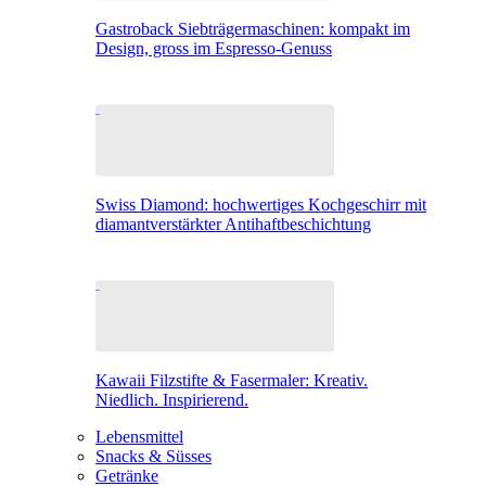
Gastroback Siebträgermaschinen: kompakt im
Design, gross im Espresso-Genuss
Swiss Diamond: hochwertiges Kochgeschirr mit
diamantverstärkter Antihaftbeschichtung
Kawaii Filzstifte & Fasermaler: Kreativ.
Niedlich. Inspirierend.
Lebensmittel
Snacks & Süsses
Getränke