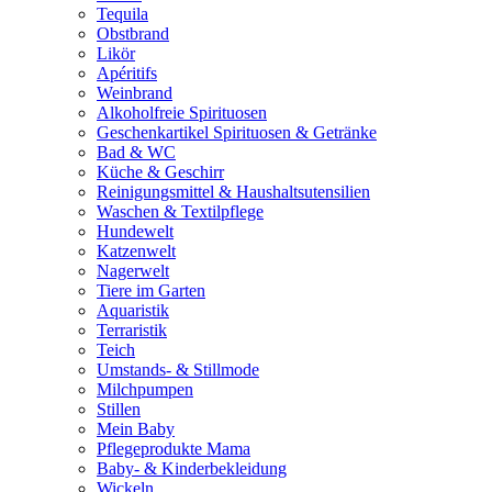
Tequila
Obstbrand
Likör
Apéritifs
Weinbrand
Alkoholfreie Spirituosen
Geschenkartikel Spirituosen & Getränke
Bad & WC
Küche & Geschirr
Reinigungsmittel & Haushaltsutensilien
Waschen & Textilpflege
Hundewelt
Katzenwelt
Nagerwelt
Tiere im Garten
Aquaristik
Terraristik
Teich
Umstands- & Stillmode
Milchpumpen
Stillen
Mein Baby
Pflegeprodukte Mama
Baby- & Kinderbekleidung
Wickeln