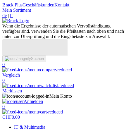
Brack Plus
Geschäftskunden
Kontakt
Mein Sortiment
de
|
fr
Wenn die Ergebnisse der automatischen Vervollständigung
verfügbar sind, verwenden Sie die Pfeiltasten nach oben und nach
unten zur Überprüfung und die Eingabetaste zur Auswahl.
Suchen
0
Vergleich
0
Merklisten
Mein Konto
Anmelden
0
CHF
0.00
IT & Multimedia