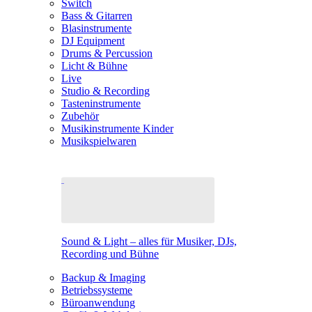
Switch
Bass & Gitarren
Blasinstrumente
DJ Equipment
Drums & Percussion
Licht & Bühne
Live
Studio & Recording
Tasteninstrumente
Zubehör
Musikinstrumente Kinder
Musikspielwaren
Sound & Light – alles für Musiker, DJs,
Recording und Bühne
Backup & Imaging
Betriebssysteme
Büroanwendung