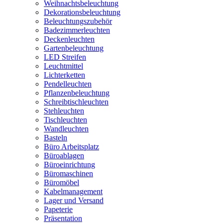
Weihnachtsbeleuchtung
Dekorationsbeleuchtung
Beleuchtungszubehör
Badezimmerleuchten
Deckenleuchten
Gartenbeleuchtung
LED Streifen
Leuchtmittel
Lichterketten
Pendelleuchten
Pflanzenbeleuchtung
Schreibtischleuchten
Stehleuchten
Tischleuchten
Wandleuchten
Basteln
Büro Arbeitsplatz
Büroablagen
Büroeinrichtung
Büromaschinen
Büromöbel
Kabelmanagement
Lager und Versand
Papeterie
Präsentation