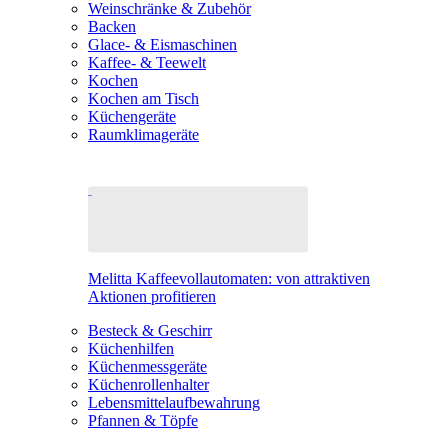
Weinschränke & Zubehör
Backen
Glace- & Eismaschinen
Kaffee- & Teewelt
Kochen
Kochen am Tisch
Küchengeräte
Raumklimageräte
Melitta Kaffeevollautomaten: von attraktiven
Aktionen profitieren
Besteck & Geschirr
Küchenhilfen
Küchenmessgeräte
Küchenrollenhalter
Lebensmittelaufbewahrung
Pfannen & Töpfe