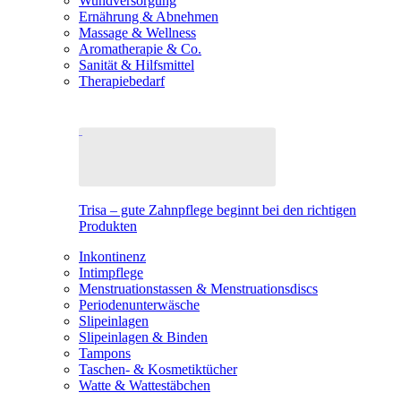
Wundversorgung
Ernährung & Abnehmen
Massage & Wellness
Aromatherapie & Co.
Sanität & Hilfsmittel
Therapiebedarf
Trisa – gute Zahnpflege beginnt bei den richtigen
Produkten
Inkontinenz
Intimpflege
Menstruationstassen & Menstruationsdiscs
Periodenunterwäsche
Slipeinlagen
Slipeinlagen & Binden
Tampons
Taschen- & Kosmetiktücher
Watte & Wattestäbchen