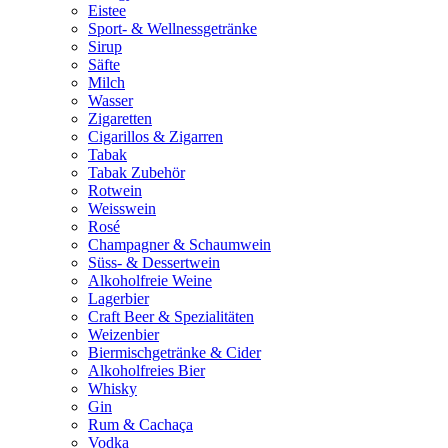
Eistee
Sport- & Wellnessgetränke
Sirup
Säfte
Milch
Wasser
Zigaretten
Cigarillos & Zigarren
Tabak
Tabak Zubehör
Rotwein
Weisswein
Rosé
Champagner & Schaumwein
Süss- & Dessertwein
Alkoholfreie Weine
Lagerbier
Craft Beer & Spezialitäten
Weizenbier
Biermischgetränke & Cider
Alkoholfreies Bier
Whisky
Gin
Rum & Cachaça
Vodka