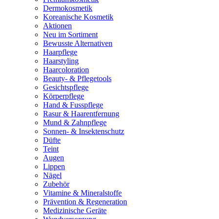
Dermokosmetik
Koreanische Kosmetik
Aktionen
Neu im Sortiment
Bewusste Alternativen
Haarpflege
Haarstyling
Haarcoloration
Beauty- & Pflegetools
Gesichtspflege
Körperpflege
Hand & Fusspflege
Rasur & Haarentfernung
Mund & Zahnpflege
Sonnen- & Insektenschutz
Düfte
Teint
Augen
Lippen
Nägel
Zubehör
Vitamine & Mineralstoffe
Prävention & Regeneration
Medizinische Geräte