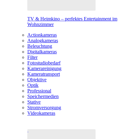
TV & Heimkino – perfektes Entertainment im
Wohnzimmer
Actionkameras
Analogkameras
Beleuchtung
Digitalkameras
Filter
Fotostudiobedarf
Kamerareinigung
Kameratransport
Objektive
Optik
Professional
Speichermedien
Stative
Stromversorgung
Videokameras