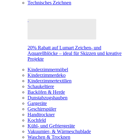
Technisches Zeichnen
20% Rabatt auf Lumart Zeichen- und
Aquarellblöcke – ideal für Skizzen und kreative
Projekte
Kinderzimmermöbel
Kinderzimmerdeko
Kinderzimmertextilien
Schaukeltiere
Backöfen & Herde
Dunstabzugshauben
Gargeräte
Geschirrspüler
Handtrockner
Kochfeld
Kühl- und Gefriergeräte
Vakuumier- & Wärmeschublade
Waschen & Trocknen