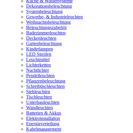
Küche & Wassersysteme
Dekorationsbeleuchtung
Systembeleuchtung
Gewerbe- & Industrieleuchten
Weihnachtsbeleuchtung
Beleuchtungszubehör
Badezimmerleuchten
Deckenleuchten
Gartenbeleuchtung
Kinderlampen
LED Streifen
Leuchtmittel
Lichterketten
Nachtlichter
Pendelleuchten
Pflanzenbeleuchtung
Schreibtischleuchten
Stehleuchten
Tischleuchten
Unterbauleuchten
Wandleuchten
Batterien & Akkus
Elektroinstallation
Energieverteilung
Kabelmanagement