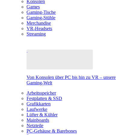
Konsolen
Games
Gaming-Tische
Gaming-Stühle
Merchandise
VR-Headsets
Streaming
Von Konsolen über PC bis hin zu VR – unsere
Gaming-Welt
Arbeitsspeicher
Festplatten & SSD
Grafikkarten
Laufwerke
Lüfter & Kühler
Mainboards
Netzteile
PC-Gehäuse & Barebones