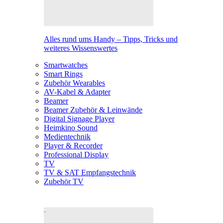
Alles rund ums Handy – Tipps, Tricks und
weiteres Wissenswertes
Smartwatches
Smart Rings
Zubehör Wearables
AV-Kabel & Adapter
Beamer
Beamer Zubehör & Leinwände
Digital Signage Player
Heimkino Sound
Medientechnik
Player & Recorder
Professional Display
TV
TV & SAT Empfangstechnik
Zubehör TV