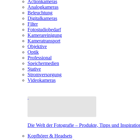
Actionkameras
Analogkameras
Beleuchtung
Digitalkameras
Filter
Fotostudiobedarf
Kamerareinigung
Kameratransport
Objektive
Optik
Professional
Speichermedien
Stative
Stromversorgung
Videokameras
Die Welt der Fotografie – Produkte, Tipps und Inspiratio
Kopfhörer & Headsets