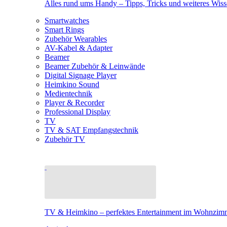
Alles rund ums Handy – Tipps, Tricks und weiteres Wis
Smartwatches
Smart Rings
Zubehör Wearables
AV-Kabel & Adapter
Beamer
Beamer Zubehör & Leinwände
Digital Signage Player
Heimkino Sound
Medientechnik
Player & Recorder
Professional Display
TV
TV & SAT Empfangstechnik
Zubehör TV
TV & Heimkino – perfektes Entertainment im Wohnzim