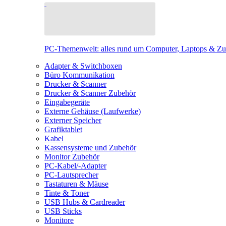
PC-Themenwelt: alles rund um Computer, Laptops & Z
Adapter & Switchboxen
Büro Kommunikation
Drucker & Scanner
Drucker & Scanner Zubehör
Eingabegeräte
Externe Gehäuse (Laufwerke)
Externer Speicher
Grafiktablet
Kabel
Kassensysteme und Zubehör
Monitor Zubehör
PC-Kabel/-Adapter
PC-Lautsprecher
Tastaturen & Mäuse
Tinte & Toner
USB Hubs & Cardreader
USB Sticks
Monitore