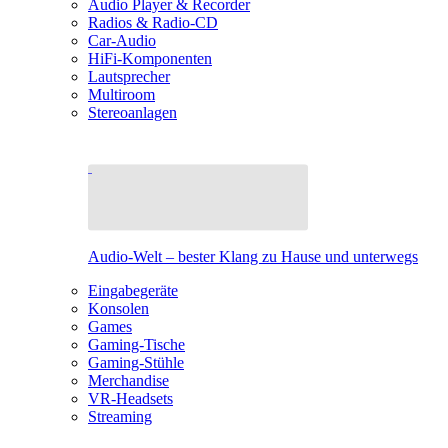
Audio Player & Recorder
Radios & Radio-CD
Car-Audio
HiFi-Komponenten
Lautsprecher
Multiroom
Stereoanlagen
Audio-Welt – bester Klang zu Hause und unterwegs
Eingabegeräte
Konsolen
Games
Gaming-Tische
Gaming-Stühle
Merchandise
VR-Headsets
Streaming