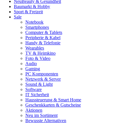
Neu
Beauty & Gesundheit
Baumarkt & Hobby
Sport & Freizeit
Sale
Notebook
Smartphones
Computer & Tablets
Peripherie & Kabel
Handy & Telefonie
Wearables
TV & Heimkino
Foto & Video
Audio
Gaming
PC Komponenten
Netzwerk & Server
Sound & Light
Software
IT Sicherheit
Haussteuerung & Smart Home
Geschenkkarten & Gutscheine
Aktionen
Neu im Sortiment
Bewusste Alternativen