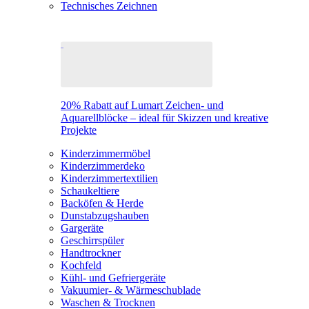
Technisches Zeichnen
20% Rabatt auf Lumart Zeichen- und
Aquarellblöcke – ideal für Skizzen und kreative
Projekte
Kinderzimmermöbel
Kinderzimmerdeko
Kinderzimmertextilien
Schaukeltiere
Backöfen & Herde
Dunstabzugshauben
Gargeräte
Geschirrspüler
Handtrockner
Kochfeld
Kühl- und Gefriergeräte
Vakuumier- & Wärmeschublade
Waschen & Trocknen