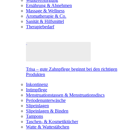
Wundversorgung
Ernährung & Abnehmen
Massage & Wellness
Aromatherapie & Co.
Sanität & Hilfsmittel
Therapiebedarf
Trisa – gute Zahnpflege beginnt bei den richtigen
Produkten
Inkontinenz
Intimpflege
Menstruationstassen & Menstruationsdiscs
Periodenunterwäsche
Slipeinlagen
Slipeinlagen & Binden
Tampons
Taschen- & Kosmetiktücher
Watte & Wattestäbchen