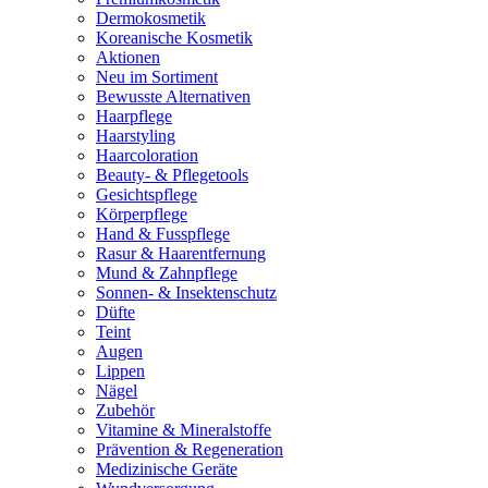
Dermokosmetik
Koreanische Kosmetik
Aktionen
Neu im Sortiment
Bewusste Alternativen
Haarpflege
Haarstyling
Haarcoloration
Beauty- & Pflegetools
Gesichtspflege
Körperpflege
Hand & Fusspflege
Rasur & Haarentfernung
Mund & Zahnpflege
Sonnen- & Insektenschutz
Düfte
Teint
Augen
Lippen
Nägel
Zubehör
Vitamine & Mineralstoffe
Prävention & Regeneration
Medizinische Geräte