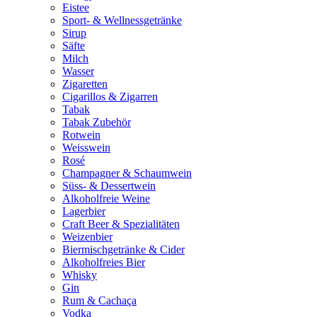
Eistee
Sport- & Wellnessgetränke
Sirup
Säfte
Milch
Wasser
Zigaretten
Cigarillos & Zigarren
Tabak
Tabak Zubehör
Rotwein
Weisswein
Rosé
Champagner & Schaumwein
Süss- & Dessertwein
Alkoholfreie Weine
Lagerbier
Craft Beer & Spezialitäten
Weizenbier
Biermischgetränke & Cider
Alkoholfreies Bier
Whisky
Gin
Rum & Cachaça
Vodka