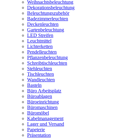
Weihnachtsbeleuchtung
Dekorationsbeleuchtung
Beleuchtungszubehör
Badezimmerleuchten
Deckenleuchten
Gartenbeleuchtung
LED Streifen
Leuchtmittel
Lichterketten
Pendelleuchten
Pflanzenbeleuchtung
Schreibtischleuchten
Stehleuchten
Tischleuchten
Wandleuchten
Basteln
Büro Arbeitsplatz
Büroablagen
Büroeinrichtung
Büromaschinen
Büromöbel
Kabelmanagement
Lager und Versand
Papeterie
Präsentation