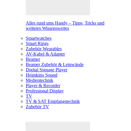
Alles rund ums Handy – Tipps, Tricks und
weiteres Wissenswertes
Smartwatches
Smart Rings
Zubehör Wearables
AV-Kabel & Adapter
Beamer
Beamer Zubehör & Leinwände
Digital Signage Player
Heimkino Sound
Medientechnik
Player & Recorder
Professional Display
TV
TV & SAT Empfangstechnik
Zubehör TV