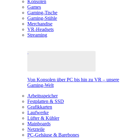
Konsolen
Games
Gaming-Tische
Gaming-Stühle
Merchandise
VR-Headsets
Streaming
Von Konsolen über PC bis hin zu VR – unsere
Gaming-Welt
Arbeitsspeicher
Festplatten & SSD
Grafikkarten
Laufwerke
Lüfter & Kühler
Mainboards
Netzteile
PC-Gehäuse & Barebones