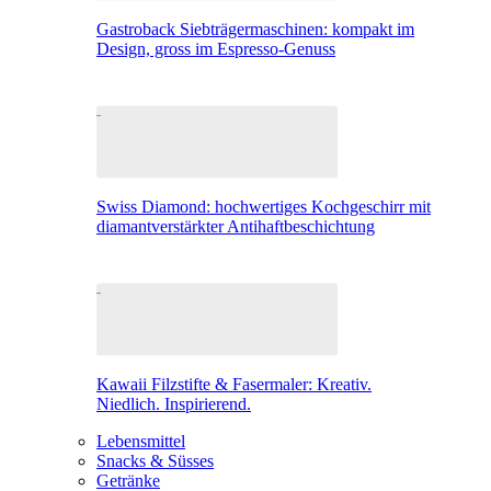
Gastroback Siebträgermaschinen: kompakt im
Design, gross im Espresso-Genuss
Swiss Diamond: hochwertiges Kochgeschirr mit
diamantverstärkter Antihaftbeschichtung
Kawaii Filzstifte & Fasermaler: Kreativ.
Niedlich. Inspirierend.
Lebensmittel
Snacks & Süsses
Getränke