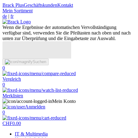
Brack Plus
Geschäftskunden
Kontakt
Mein Sortiment
de
|
fr
Wenn die Ergebnisse der automatischen Vervollständigung
verfügbar sind, verwenden Sie die Pfeiltasten nach oben und nach
unten zur Überprüfung und die Eingabetaste zur Auswahl.
Suchen
0
Vergleich
0
Merklisten
Mein Konto
Anmelden
0
CHF
0.00
IT & Multimedia