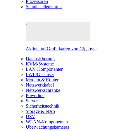
Prozessoren
Schnittstellenkarten
Aktion auf Grafikkarten von Gigabyte
Datensicherung
KVM-Systeme
LAN-Komponenten
LWL/Glasfaser
Modem & Router
Netzwerkkabel
Netzwerkschränke
Powerline
Server
Sicherheitstechnik
Storage & NAS
USV
WLAN-Komponenten
Überwachungskameras