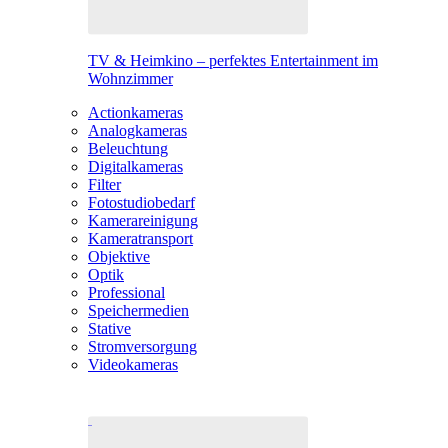
TV & Heimkino – perfektes Entertainment im
Wohnzimmer
Actionkameras
Analogkameras
Beleuchtung
Digitalkameras
Filter
Fotostudiobedarf
Kamerareinigung
Kameratransport
Objektive
Optik
Professional
Speichermedien
Stative
Stromversorgung
Videokameras