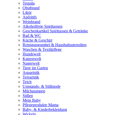
Tequila
Obstbrand
Likör
Apéritifs
Weinbrand
Alkoholfreie Spirituosen
Geschenkartikel Spirituosen & Getränke
Bad & WC
Küche & Geschirr
Reinigungsmittel & Haushaltsutensilien
Waschen & Textilpflege
Hundewelt
Katzenwelt
Nagerwelt
Tiere im Garten
Aquaristik
Terraristik
Teich
Umstands- & Stillmode
Milchpumpen
Stillen
Mein Baby
Pflegeprodukte Mama
Baby- & Kinderbekleidung
Wickeln