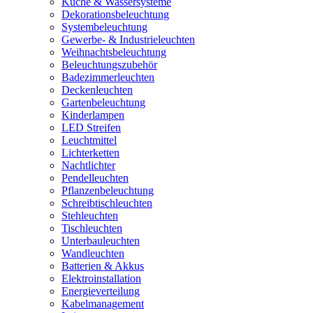
Küche & Wassersysteme
Dekorationsbeleuchtung
Systembeleuchtung
Gewerbe- & Industrieleuchten
Weihnachtsbeleuchtung
Beleuchtungszubehör
Badezimmerleuchten
Deckenleuchten
Gartenbeleuchtung
Kinderlampen
LED Streifen
Leuchtmittel
Lichterketten
Nachtlichter
Pendelleuchten
Pflanzenbeleuchtung
Schreibtischleuchten
Stehleuchten
Tischleuchten
Unterbauleuchten
Wandleuchten
Batterien & Akkus
Elektroinstallation
Energieverteilung
Kabelmanagement