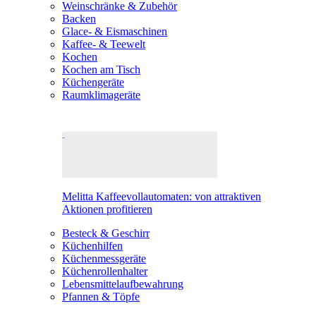
Weinschränke & Zubehör
Backen
Glace- & Eismaschinen
Kaffee- & Teewelt
Kochen
Kochen am Tisch
Küchengeräte
Raumklimageräte
Melitta Kaffeevollautomaten: von attraktiven
Aktionen profitieren
Besteck & Geschirr
Küchenhilfen
Küchenmessgeräte
Küchenrollenhalter
Lebensmittelaufbewahrung
Pfannen & Töpfe