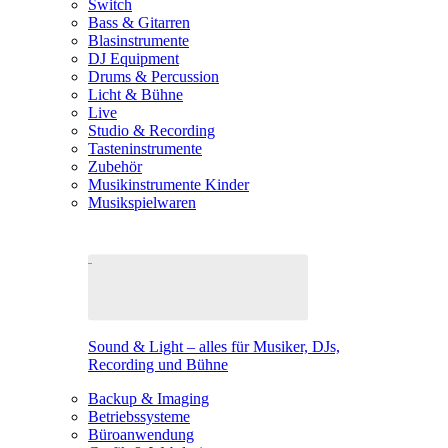
Switch
Bass & Gitarren
Blasinstrumente
DJ Equipment
Drums & Percussion
Licht & Bühne
Live
Studio & Recording
Tasteninstrumente
Zubehör
Musikinstrumente Kinder
Musikspielwaren
Sound & Light – alles für Musiker, DJs,
Recording und Bühne
Backup & Imaging
Betriebssysteme
Büroanwendung