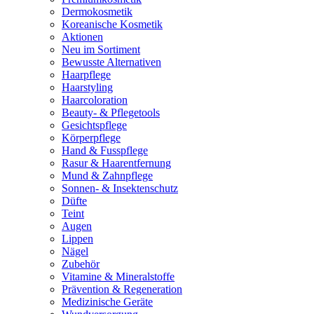
Dermokosmetik
Koreanische Kosmetik
Aktionen
Neu im Sortiment
Bewusste Alternativen
Haarpflege
Haarstyling
Haarcoloration
Beauty- & Pflegetools
Gesichtspflege
Körperpflege
Hand & Fusspflege
Rasur & Haarentfernung
Mund & Zahnpflege
Sonnen- & Insektenschutz
Düfte
Teint
Augen
Lippen
Nägel
Zubehör
Vitamine & Mineralstoffe
Prävention & Regeneration
Medizinische Geräte