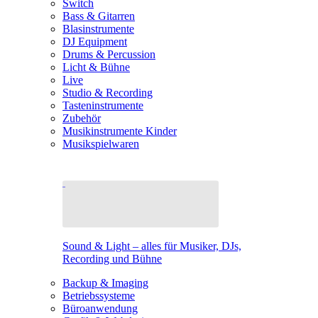
Switch
Bass & Gitarren
Blasinstrumente
DJ Equipment
Drums & Percussion
Licht & Bühne
Live
Studio & Recording
Tasteninstrumente
Zubehör
Musikinstrumente Kinder
Musikspielwaren
Sound & Light – alles für Musiker, DJs,
Recording und Bühne
Backup & Imaging
Betriebssysteme
Büroanwendung