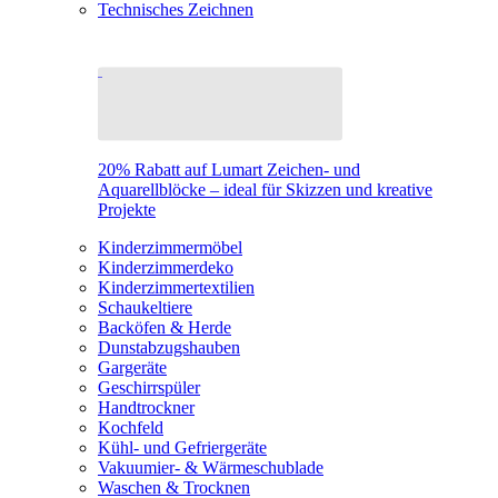
Technisches Zeichnen
20% Rabatt auf Lumart Zeichen- und
Aquarellblöcke – ideal für Skizzen und kreative
Projekte
Kinderzimmermöbel
Kinderzimmerdeko
Kinderzimmertextilien
Schaukeltiere
Backöfen & Herde
Dunstabzugshauben
Gargeräte
Geschirrspüler
Handtrockner
Kochfeld
Kühl- und Gefriergeräte
Vakuumier- & Wärmeschublade
Waschen & Trocknen