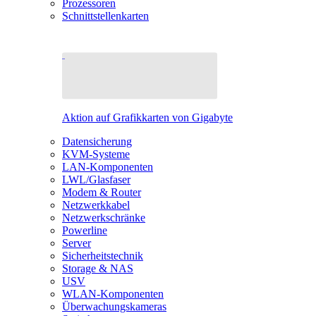
Prozessoren
Schnittstellenkarten
Aktion auf Grafikkarten von Gigabyte
Datensicherung
KVM-Systeme
LAN-Komponenten
LWL/Glasfaser
Modem & Router
Netzwerkkabel
Netzwerkschränke
Powerline
Server
Sicherheitstechnik
Storage & NAS
USV
WLAN-Komponenten
Überwachungskameras