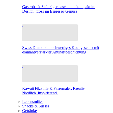
Gastroback Siebträgermaschinen: kompakt im
Design, gross im Espresso-Genuss
Swiss Diamond: hochwertiges Kochgeschirr mit
diamantverstärkter Antihaftbeschichtung
Kawaii Filzstifte & Fasermaler: Kreativ.
Niedlich. Inspirierend.
Lebensmittel
Snacks & Süsses
Getränke