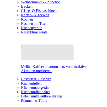
Weinschränke & Zubehör
Backen
Glace- & Eismaschinen
Kaffee- & Teewelt
Kochen
Kochen am Tisch
Küchengeräte
Raumklimageräte
Melitta Kaffeevollautomaten: von attraktiven
Aktionen profitieren
Besteck & Geschirr
Küchenhilfen
Küchenmessgeräte
Küchenrollenhalter
Lebensmittelaufbewahrung
Pfannen & Töpfe