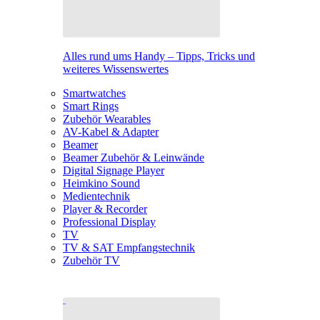
Alles rund ums Handy – Tipps, Tricks und
weiteres Wissenswertes
Smartwatches
Smart Rings
Zubehör Wearables
AV-Kabel & Adapter
Beamer
Beamer Zubehör & Leinwände
Digital Signage Player
Heimkino Sound
Medientechnik
Player & Recorder
Professional Display
TV
TV & SAT Empfangstechnik
Zubehör TV