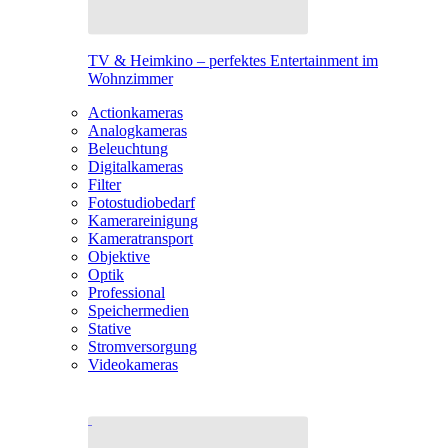
TV & Heimkino – perfektes Entertainment im
Wohnzimmer
Actionkameras
Analogkameras
Beleuchtung
Digitalkameras
Filter
Fotostudiobedarf
Kamerareinigung
Kameratransport
Objektive
Optik
Professional
Speichermedien
Stative
Stromversorgung
Videokameras