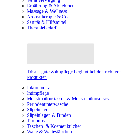
Wundversorgung
Ernährung & Abnehmen
Massage & Wellness
Aromatherapie & Co.
Sanität & Hilfsmittel
Therapiebedarf
Trisa – gute Zahnpflege beginnt bei den richtigen
Produkten
Inkontinenz
Intimpflege
Menstruationstassen & Menstruationsdiscs
Periodenunterwäsche
Slipeinlagen
Slipeinlagen & Binden
Tampons
Taschen- & Kosmetiktücher
Watte & Wattestäbchen