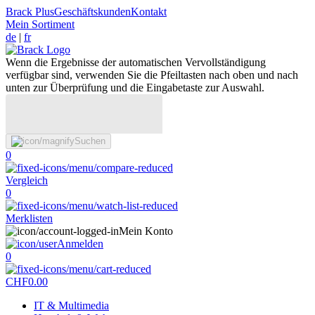
Brack Plus
Geschäftskunden
Kontakt
Mein Sortiment
de
|
fr
Wenn die Ergebnisse der automatischen Vervollständigung
verfügbar sind, verwenden Sie die Pfeiltasten nach oben und nach
unten zur Überprüfung und die Eingabetaste zur Auswahl.
Suchen
0
Vergleich
0
Merklisten
Mein Konto
Anmelden
0
CHF
0.00
IT & Multimedia