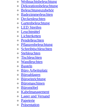
Weihnachtsbeleuchtung
Dekorationsbeleuchtung
Beleuchtungszubehör
Badezimmerleuchten
Deckenleuchten
Gartenbeleuchtung
LED Streifen
Leuchtmittel
Lichterketten
Pendelleuchten
Pflanzenbeleuchtung
Schreibtischleuchten
Stehleuchten
Tischleuchten
Wandleuchten
Basteln
Büro Arbeitsplatz
Büroablagen
Büroeinrichtung
Büromaschinen
Büromöbel
Kabelmanagement
Lager und Versand
Papeterie
Präsentation