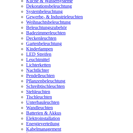
Küche & Wassersysteme
Dekorationsbeleuchtung
Systembeleuchtung
Gewerbe- & Industrieleuchten
Weihnachtsbeleuchtung
Beleuchtungszubehör
Badezimmerleuchten
Deckenleuchten
Gartenbeleuchtung
Kinderlampen
LED Streifen
Leuchtmittel
Lichterketten
Nachtlichter
Pendelleuchten
Pflanzenbeleuchtung
Schreibtischleuchten
Stehleuchten
Tischleuchten
Unterbauleuchten
Wandleuchten
Batterien & Akkus
Elektroinstallation
Energieverteilung
Kabelmanagement