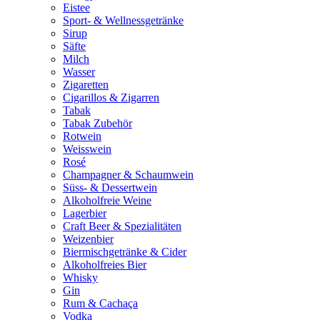
Eistee
Sport- & Wellnessgetränke
Sirup
Säfte
Milch
Wasser
Zigaretten
Cigarillos & Zigarren
Tabak
Tabak Zubehör
Rotwein
Weisswein
Rosé
Champagner & Schaumwein
Süss- & Dessertwein
Alkoholfreie Weine
Lagerbier
Craft Beer & Spezialitäten
Weizenbier
Biermischgetränke & Cider
Alkoholfreies Bier
Whisky
Gin
Rum & Cachaça
Vodka