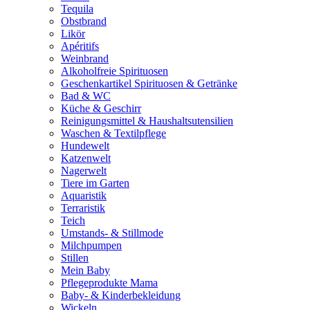
Tequila
Obstbrand
Likör
Apéritifs
Weinbrand
Alkoholfreie Spirituosen
Geschenkartikel Spirituosen & Getränke
Bad & WC
Küche & Geschirr
Reinigungsmittel & Haushaltsutensilien
Waschen & Textilpflege
Hundewelt
Katzenwelt
Nagerwelt
Tiere im Garten
Aquaristik
Terraristik
Teich
Umstands- & Stillmode
Milchpumpen
Stillen
Mein Baby
Pflegeprodukte Mama
Baby- & Kinderbekleidung
Wickeln