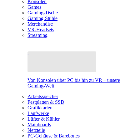
Konsolen
Games
Gaming-Tische
Gaming-Stühle
Merchandise
VR-Headsets
Streaming
Von Konsolen über PC bis hin zu VR – unsere
Gaming-Welt
Arbeitsspeicher
Festplatten & SSD
Grafikkarten
Laufwerke
Lüfter & Kühler
Mainboards
Netzteile
PC-Gehäuse & Barebones