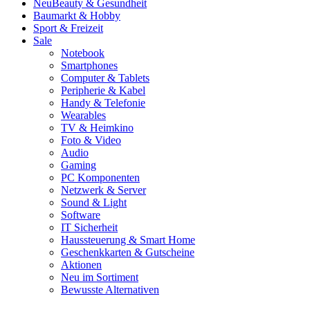
Neu
Beauty & Gesundheit
Baumarkt & Hobby
Sport & Freizeit
Sale
Notebook
Smartphones
Computer & Tablets
Peripherie & Kabel
Handy & Telefonie
Wearables
TV & Heimkino
Foto & Video
Audio
Gaming
PC Komponenten
Netzwerk & Server
Sound & Light
Software
IT Sicherheit
Haussteuerung & Smart Home
Geschenkkarten & Gutscheine
Aktionen
Neu im Sortiment
Bewusste Alternativen