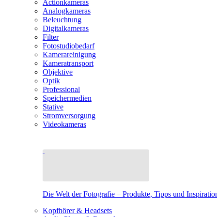
Actionkameras
Analogkameras
Beleuchtung
Digitalkameras
Filter
Fotostudiobedarf
Kamerareinigung
Kameratransport
Objektive
Optik
Professional
Speichermedien
Stative
Stromversorgung
Videokameras
Die Welt der Fotografie – Produkte, Tipps und Inspiratio
Kopfhörer & Headsets