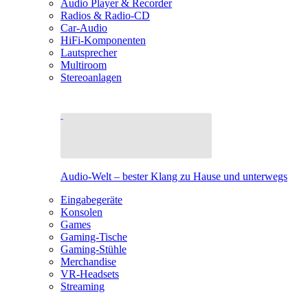
Audio Player & Recorder
Radios & Radio-CD
Car-Audio
HiFi-Komponenten
Lautsprecher
Multiroom
Stereoanlagen
Audio-Welt – bester Klang zu Hause und unterwegs
Eingabegeräte
Konsolen
Games
Gaming-Tische
Gaming-Stühle
Merchandise
VR-Headsets
Streaming