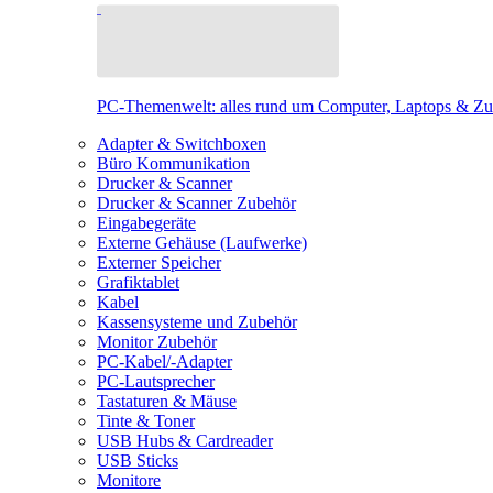
PC-Themenwelt: alles rund um Computer, Laptops & Z
Adapter & Switchboxen
Büro Kommunikation
Drucker & Scanner
Drucker & Scanner Zubehör
Eingabegeräte
Externe Gehäuse (Laufwerke)
Externer Speicher
Grafiktablet
Kabel
Kassensysteme und Zubehör
Monitor Zubehör
PC-Kabel/-Adapter
PC-Lautsprecher
Tastaturen & Mäuse
Tinte & Toner
USB Hubs & Cardreader
USB Sticks
Monitore