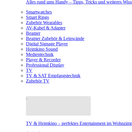
Alles rund ums Handy – Tipps, Tricks und weiteres Wis
Smartwatches
Smart Rings
Zubehör Wearables
AV-Kabel & Adapter
Beamer
Beamer Zubehör & Leinwände
Digital Signage Player
Heimkino Sound
Medientechnik
Player & Recorder
Professional Display
TV
TV & SAT Empfangstechnik
Zubehör TV
TV & Heimkino – perfektes Entertainment im Wohnzim