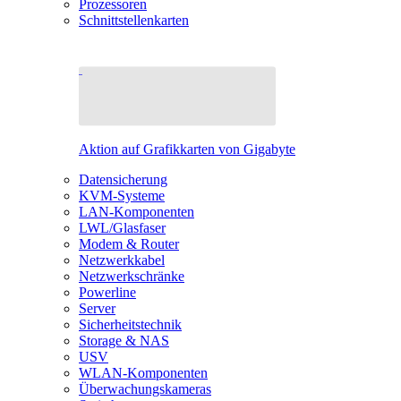
Prozessoren
Schnittstellenkarten
Aktion auf Grafikkarten von Gigabyte
Datensicherung
KVM-Systeme
LAN-Komponenten
LWL/Glasfaser
Modem & Router
Netzwerkkabel
Netzwerkschränke
Powerline
Server
Sicherheitstechnik
Storage & NAS
USV
WLAN-Komponenten
Überwachungskameras