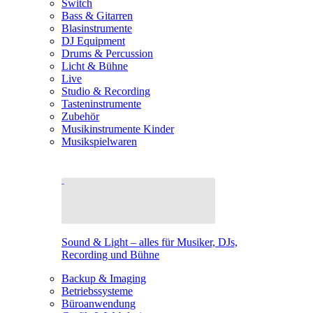
Switch
Bass & Gitarren
Blasinstrumente
DJ Equipment
Drums & Percussion
Licht & Bühne
Live
Studio & Recording
Tasteninstrumente
Zubehör
Musikinstrumente Kinder
Musikspielwaren
Sound & Light – alles für Musiker, DJs,
Recording und Bühne
Backup & Imaging
Betriebssysteme
Büroanwendung