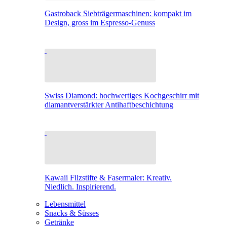
Gastroback Siebträgermaschinen: kompakt im
Design, gross im Espresso-Genuss
Swiss Diamond: hochwertiges Kochgeschirr mit
diamantverstärkter Antihaftbeschichtung
Kawaii Filzstifte & Fasermaler: Kreativ.
Niedlich. Inspirierend.
Lebensmittel
Snacks & Süsses
Getränke