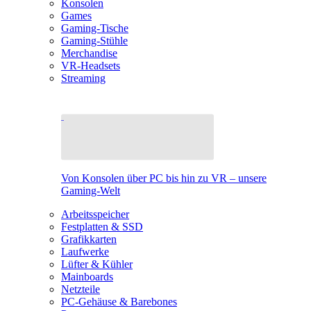
Konsolen
Games
Gaming-Tische
Gaming-Stühle
Merchandise
VR-Headsets
Streaming
Von Konsolen über PC bis hin zu VR – unsere
Gaming-Welt
Arbeitsspeicher
Festplatten & SSD
Grafikkarten
Laufwerke
Lüfter & Kühler
Mainboards
Netzteile
PC-Gehäuse & Barebones