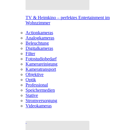
TV & Heimkino – perfektes Entertainment im
Wohnzimmer
Actionkameras
Analogkameras
Beleuchtung
Digitalkameras
Filter
Fotostudiobedarf
Kamerareinigung
Kameratransport
Objektive
Optik
Professional
Speichermedien
Stative
Stromversorgung
Videokameras