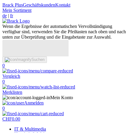
Brack Plus
Geschäftskunden
Kontakt
Mein Sortiment
de
|
fr
Wenn die Ergebnisse der automatischen Vervollständigung
verfügbar sind, verwenden Sie die Pfeiltasten nach oben und nach
unten zur Überprüfung und die Eingabetaste zur Auswahl.
Suchen
0
Vergleich
0
Merklisten
Mein Konto
Anmelden
0
CHF
0.00
IT & Multimedia