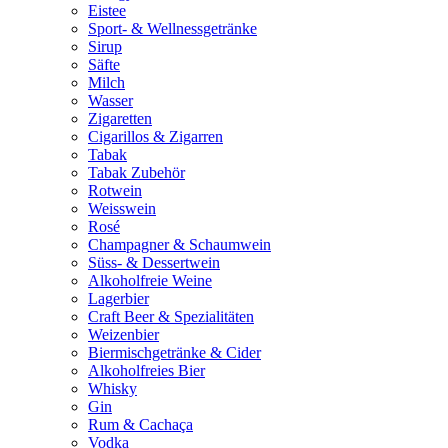
Eistee
Sport- & Wellnessgetränke
Sirup
Säfte
Milch
Wasser
Zigaretten
Cigarillos & Zigarren
Tabak
Tabak Zubehör
Rotwein
Weisswein
Rosé
Champagner & Schaumwein
Süss- & Dessertwein
Alkoholfreie Weine
Lagerbier
Craft Beer & Spezialitäten
Weizenbier
Biermischgetränke & Cider
Alkoholfreies Bier
Whisky
Gin
Rum & Cachaça
Vodka