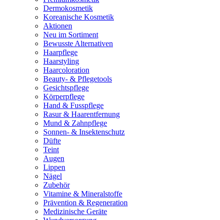
Dermokosmetik
Koreanische Kosmetik
Aktionen
Neu im Sortiment
Bewusste Alternativen
Haarpflege
Haarstyling
Haarcoloration
Beauty- & Pflegetools
Gesichtspflege
Körperpflege
Hand & Fusspflege
Rasur & Haarentfernung
Mund & Zahnpflege
Sonnen- & Insektenschutz
Düfte
Teint
Augen
Lippen
Nägel
Zubehör
Vitamine & Mineralstoffe
Prävention & Regeneration
Medizinische Geräte