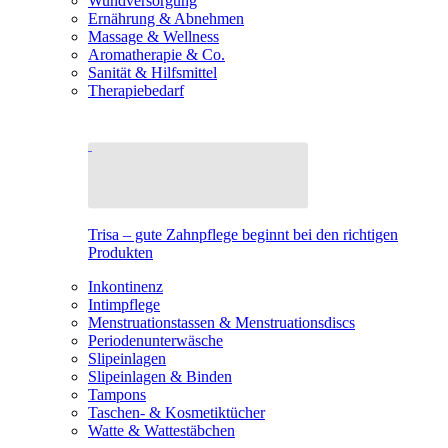
Wundversorgung
Ernährung & Abnehmen
Massage & Wellness
Aromatherapie & Co.
Sanität & Hilfsmittel
Therapiebedarf
Trisa – gute Zahnpflege beginnt bei den richtigen
Produkten
Inkontinenz
Intimpflege
Menstruationstassen & Menstruationsdiscs
Periodenunterwäsche
Slipeinlagen
Slipeinlagen & Binden
Tampons
Taschen- & Kosmetiktücher
Watte & Wattestäbchen