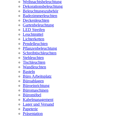
Weihnachtsbeleuchtung
Dekorationsbeleuchtung
Beleuchtungszubehör
Badezimmerleuchten
Deckenleuchten
Gartenbeleuchtung
LED Streifen
Leuchtmittel
Lichterketten
Pendelleuchten
Pflanzenbeleuchtung
Schreibtischleuchten
Stehleuchten
Tischleuchten
Wandleuchten
Basteln
Büro Arbeitsplatz
Büroablagen
Büroeinrichtung
Büromaschinen
Büromöbel
Kabelmanagement
Lager und Versand
Papeterie
Präsentation