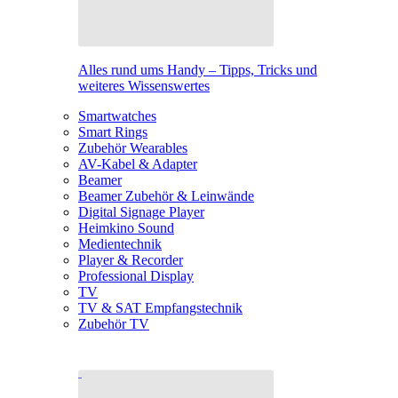
Alles rund ums Handy – Tipps, Tricks und
weiteres Wissenswertes
Smartwatches
Smart Rings
Zubehör Wearables
AV-Kabel & Adapter
Beamer
Beamer Zubehör & Leinwände
Digital Signage Player
Heimkino Sound
Medientechnik
Player & Recorder
Professional Display
TV
TV & SAT Empfangstechnik
Zubehör TV