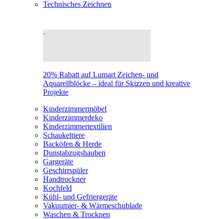
Technisches Zeichnen
20% Rabatt auf Lumart Zeichen- und
Aquarellblöcke – ideal für Skizzen und kreative
Projekte
Kinderzimmermöbel
Kinderzimmerdeko
Kinderzimmertextilien
Schaukeltiere
Backöfen & Herde
Dunstabzugshauben
Gargeräte
Geschirrspüler
Handtrockner
Kochfeld
Kühl- und Gefriergeräte
Vakuumier- & Wärmeschublade
Waschen & Trocknen