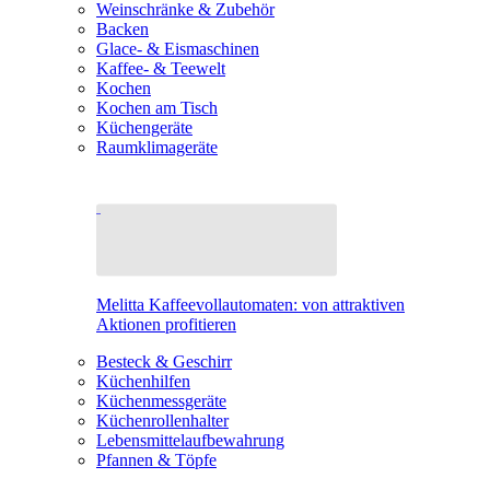
Weinschränke & Zubehör
Backen
Glace- & Eismaschinen
Kaffee- & Teewelt
Kochen
Kochen am Tisch
Küchengeräte
Raumklimageräte
Melitta Kaffeevollautomaten: von attraktiven
Aktionen profitieren
Besteck & Geschirr
Küchenhilfen
Küchenmessgeräte
Küchenrollenhalter
Lebensmittelaufbewahrung
Pfannen & Töpfe