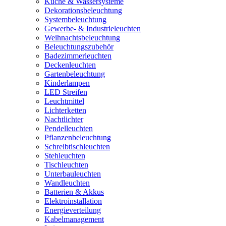
Küche & Wassersysteme
Dekorationsbeleuchtung
Systembeleuchtung
Gewerbe- & Industrieleuchten
Weihnachtsbeleuchtung
Beleuchtungszubehör
Badezimmerleuchten
Deckenleuchten
Gartenbeleuchtung
Kinderlampen
LED Streifen
Leuchtmittel
Lichterketten
Nachtlichter
Pendelleuchten
Pflanzenbeleuchtung
Schreibtischleuchten
Stehleuchten
Tischleuchten
Unterbauleuchten
Wandleuchten
Batterien & Akkus
Elektroinstallation
Energieverteilung
Kabelmanagement