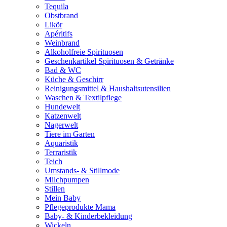
Tequila
Obstbrand
Likör
Apéritifs
Weinbrand
Alkoholfreie Spirituosen
Geschenkartikel Spirituosen & Getränke
Bad & WC
Küche & Geschirr
Reinigungsmittel & Haushaltsutensilien
Waschen & Textilpflege
Hundewelt
Katzenwelt
Nagerwelt
Tiere im Garten
Aquaristik
Terraristik
Teich
Umstands- & Stillmode
Milchpumpen
Stillen
Mein Baby
Pflegeprodukte Mama
Baby- & Kinderbekleidung
Wickeln