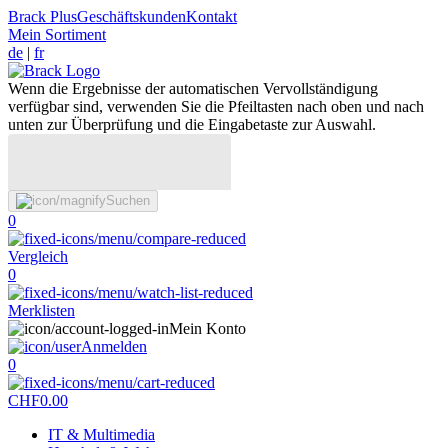
Brack Plus
Geschäftskunden
Kontakt
Mein Sortiment
de
|
fr
Wenn die Ergebnisse der automatischen Vervollständigung
verfügbar sind, verwenden Sie die Pfeiltasten nach oben und nach
unten zur Überprüfung und die Eingabetaste zur Auswahl.
Suchen
0
Vergleich
0
Merklisten
Mein Konto
Anmelden
0
CHF
0.00
IT & Multimedia