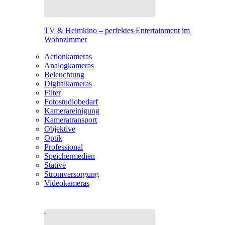
TV & Heimkino – perfektes Entertainment im
Wohnzimmer
Actionkameras
Analogkameras
Beleuchtung
Digitalkameras
Filter
Fotostudiobedarf
Kamerareinigung
Kameratransport
Objektive
Optik
Professional
Speichermedien
Stative
Stromversorgung
Videokameras