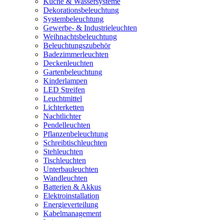
Küche & Wassersysteme
Dekorationsbeleuchtung
Systembeleuchtung
Gewerbe- & Industrieleuchten
Weihnachtsbeleuchtung
Beleuchtungszubehör
Badezimmerleuchten
Deckenleuchten
Gartenbeleuchtung
Kinderlampen
LED Streifen
Leuchtmittel
Lichterketten
Nachtlichter
Pendelleuchten
Pflanzenbeleuchtung
Schreibtischleuchten
Stehleuchten
Tischleuchten
Unterbauleuchten
Wandleuchten
Batterien & Akkus
Elektroinstallation
Energieverteilung
Kabelmanagement