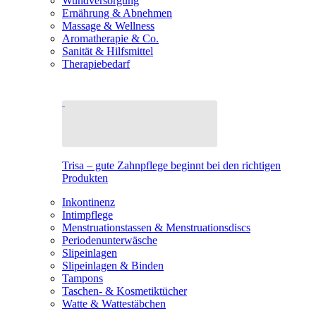
Wundversorgung
Ernährung & Abnehmen
Massage & Wellness
Aromatherapie & Co.
Sanität & Hilfsmittel
Therapiebedarf
Trisa – gute Zahnpflege beginnt bei den richtigen
Produkten
Inkontinenz
Intimpflege
Menstruationstassen & Menstruationsdiscs
Periodenunterwäsche
Slipeinlagen
Slipeinlagen & Binden
Tampons
Taschen- & Kosmetiktücher
Watte & Wattestäbchen