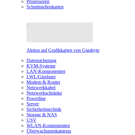
Prozessoren
Schnittstellenkarten
Aktion auf Grafikkarten von Gigabyte
Datensicherung
KVM-Systeme
LAN-Komponenten
LWL/Glasfaser
Modem & Router
Netzwerkkabel
Netzwerkschränke
Powerline
Server
Sicherheitstechnik
Storage & NAS
USV
WLAN-Komponenten
Überwachungskameras