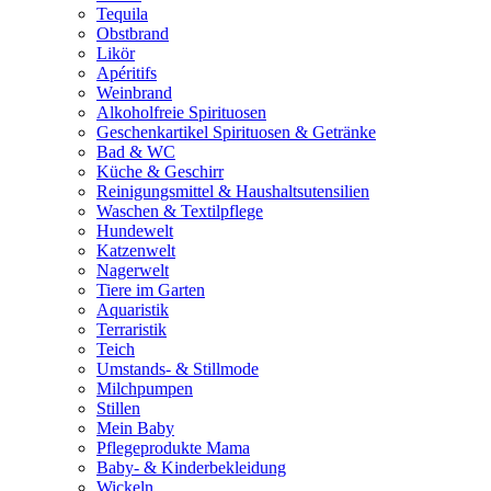
Tequila
Obstbrand
Likör
Apéritifs
Weinbrand
Alkoholfreie Spirituosen
Geschenkartikel Spirituosen & Getränke
Bad & WC
Küche & Geschirr
Reinigungsmittel & Haushaltsutensilien
Waschen & Textilpflege
Hundewelt
Katzenwelt
Nagerwelt
Tiere im Garten
Aquaristik
Terraristik
Teich
Umstands- & Stillmode
Milchpumpen
Stillen
Mein Baby
Pflegeprodukte Mama
Baby- & Kinderbekleidung
Wickeln