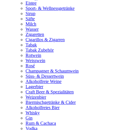
Eistee
Sport- & Wellnessgetränke
Sirup
Säfte
Milch
Wasser
Zigaretten
Cigarillos & Zigarren
Tabak
Tabak Zubehör
Rotwein
Weisswein
Rosé
Champagner & Schaumwein
Süss- & Dessertwein
Alkoholfreie Weine
Lagerbier
Craft Beer & Spezialitäten
Weizenbier
Biermischgetränke & Cider
Alkoholfreies Bier
Whisky
Gin
Rum & Cachaça
Vodka