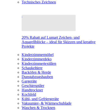
Technisches Zeichnen
20% Rabatt auf Lumart Zeichen- und
Aquarellblöcke – ideal für Skizzen und kreative
Projekte
Kinderzimmermöbel
Kinderzimmerdeko
Kinderzimmertextilien
Schaukeltiere
Backöfen & Herde
Dunstabzugshauben
Gargeräte
Geschirrspüler
Handtrockner
Kochfeld
Kühl- und Gefriergeräte
Vakuumier- & Wärmeschublade
Waschen & Trocknen