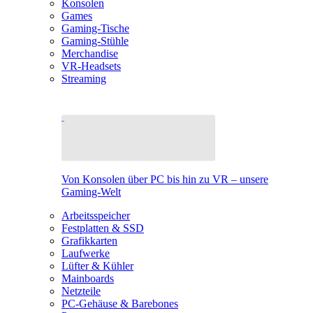
Konsolen
Games
Gaming-Tische
Gaming-Stühle
Merchandise
VR-Headsets
Streaming
Von Konsolen über PC bis hin zu VR – unsere
Gaming-Welt
Arbeitsspeicher
Festplatten & SSD
Grafikkarten
Laufwerke
Lüfter & Kühler
Mainboards
Netzteile
PC-Gehäuse & Barebones