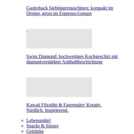
Gastroback Siebträgermaschinen: kompakt im
Design, gross im Espresso-Genuss
Swiss Diamond: hochwertiges Kochgeschirr mit
diamantverstärkter Antihaftbeschichtung
Kawaii Filzstifte & Fasermaler: Kreativ.
Niedlich. Inspirierend.
Lebensmittel
Snacks & Süsses
Getränke