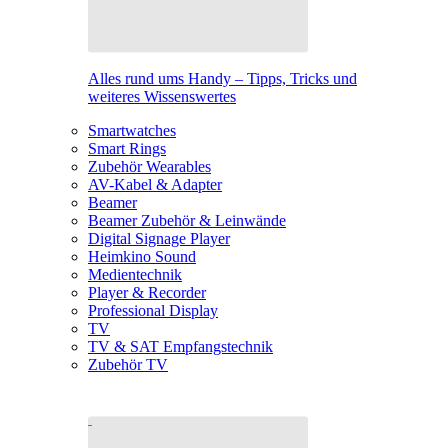
Alles rund ums Handy – Tipps, Tricks und
weiteres Wissenswertes
Smartwatches
Smart Rings
Zubehör Wearables
AV-Kabel & Adapter
Beamer
Beamer Zubehör & Leinwände
Digital Signage Player
Heimkino Sound
Medientechnik
Player & Recorder
Professional Display
TV
TV & SAT Empfangstechnik
Zubehör TV