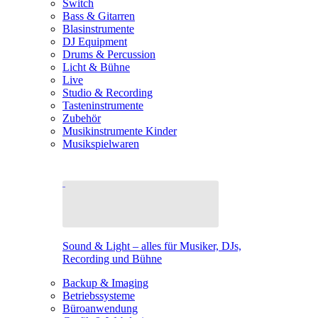
Switch
Bass & Gitarren
Blasinstrumente
DJ Equipment
Drums & Percussion
Licht & Bühne
Live
Studio & Recording
Tasteninstrumente
Zubehör
Musikinstrumente Kinder
Musikspielwaren
Sound & Light – alles für Musiker, DJs,
Recording und Bühne
Backup & Imaging
Betriebssysteme
Büroanwendung