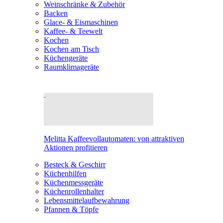
Weinschränke & Zubehör
Backen
Glace- & Eismaschinen
Kaffee- & Teewelt
Kochen
Kochen am Tisch
Küchengeräte
Raumklimageräte
Melitta Kaffeevollautomaten: von attraktiven
Aktionen profitieren
Besteck & Geschirr
Küchenhilfen
Küchenmessgeräte
Küchenrollenhalter
Lebensmittelaufbewahrung
Pfannen & Töpfe