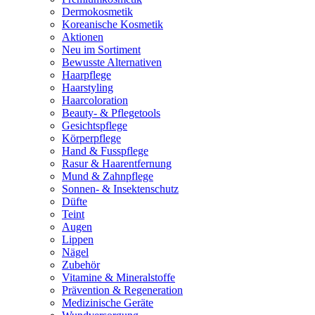
Dermokosmetik
Koreanische Kosmetik
Aktionen
Neu im Sortiment
Bewusste Alternativen
Haarpflege
Haarstyling
Haarcoloration
Beauty- & Pflegetools
Gesichtspflege
Körperpflege
Hand & Fusspflege
Rasur & Haarentfernung
Mund & Zahnpflege
Sonnen- & Insektenschutz
Düfte
Teint
Augen
Lippen
Nägel
Zubehör
Vitamine & Mineralstoffe
Prävention & Regeneration
Medizinische Geräte