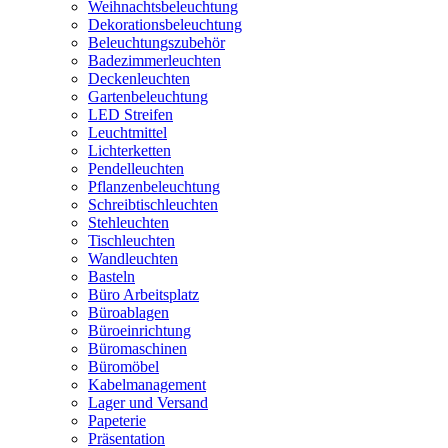
Weihnachtsbeleuchtung
Dekorationsbeleuchtung
Beleuchtungszubehör
Badezimmerleuchten
Deckenleuchten
Gartenbeleuchtung
LED Streifen
Leuchtmittel
Lichterketten
Pendelleuchten
Pflanzenbeleuchtung
Schreibtischleuchten
Stehleuchten
Tischleuchten
Wandleuchten
Basteln
Büro Arbeitsplatz
Büroablagen
Büroeinrichtung
Büromaschinen
Büromöbel
Kabelmanagement
Lager und Versand
Papeterie
Präsentation