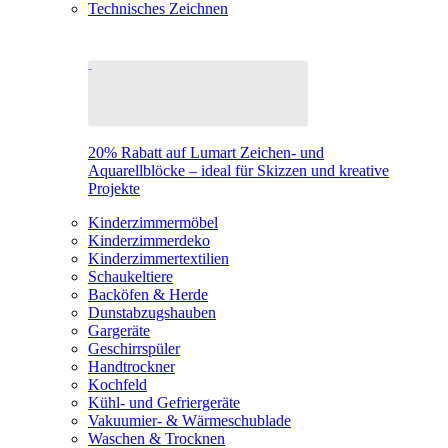
Technisches Zeichnen
20% Rabatt auf Lumart Zeichen- und
Aquarellblöcke – ideal für Skizzen und kreative
Projekte
Kinderzimmermöbel
Kinderzimmerdeko
Kinderzimmertextilien
Schaukeltiere
Backöfen & Herde
Dunstabzugshauben
Gargeräte
Geschirrspüler
Handtrockner
Kochfeld
Kühl- und Gefriergeräte
Vakuumier- & Wärmeschublade
Waschen & Trocknen