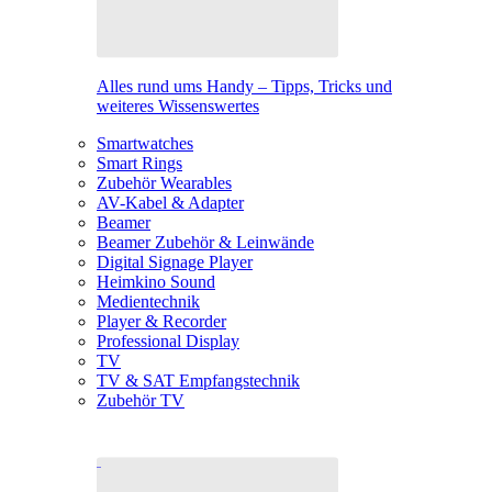
Alles rund ums Handy – Tipps, Tricks und
weiteres Wissenswertes
Smartwatches
Smart Rings
Zubehör Wearables
AV-Kabel & Adapter
Beamer
Beamer Zubehör & Leinwände
Digital Signage Player
Heimkino Sound
Medientechnik
Player & Recorder
Professional Display
TV
TV & SAT Empfangstechnik
Zubehör TV