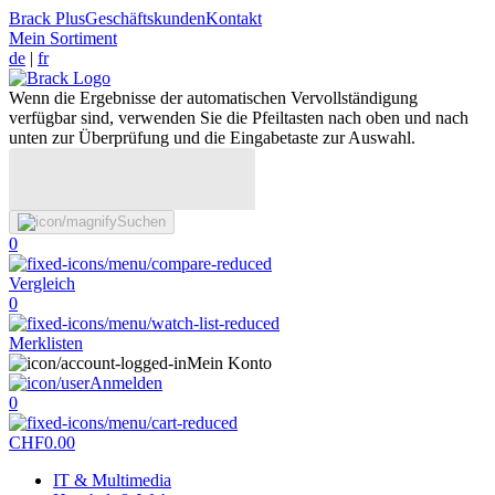
Brack Plus
Geschäftskunden
Kontakt
Mein Sortiment
de
|
fr
Wenn die Ergebnisse der automatischen Vervollständigung
verfügbar sind, verwenden Sie die Pfeiltasten nach oben und nach
unten zur Überprüfung und die Eingabetaste zur Auswahl.
Suchen
0
Vergleich
0
Merklisten
Mein Konto
Anmelden
0
CHF
0.00
IT & Multimedia