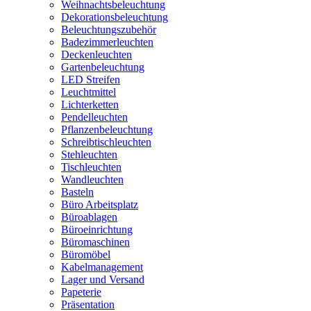
Weihnachtsbeleuchtung
Dekorationsbeleuchtung
Beleuchtungszubehör
Badezimmerleuchten
Deckenleuchten
Gartenbeleuchtung
LED Streifen
Leuchtmittel
Lichterketten
Pendelleuchten
Pflanzenbeleuchtung
Schreibtischleuchten
Stehleuchten
Tischleuchten
Wandleuchten
Basteln
Büro Arbeitsplatz
Büroablagen
Büroeinrichtung
Büromaschinen
Büromöbel
Kabelmanagement
Lager und Versand
Papeterie
Präsentation