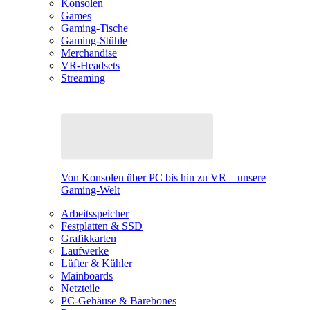
Konsolen
Games
Gaming-Tische
Gaming-Stühle
Merchandise
VR-Headsets
Streaming
Von Konsolen über PC bis hin zu VR – unsere
Gaming-Welt
Arbeitsspeicher
Festplatten & SSD
Grafikkarten
Laufwerke
Lüfter & Kühler
Mainboards
Netzteile
PC-Gehäuse & Barebones