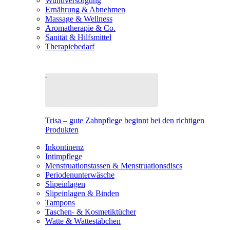
Wundversorgung
Ernährung & Abnehmen
Massage & Wellness
Aromatherapie & Co.
Sanität & Hilfsmittel
Therapiebedarf
Trisa – gute Zahnpflege beginnt bei den richtigen
Produkten
Inkontinenz
Intimpflege
Menstruationstassen & Menstruationsdiscs
Periodenunterwäsche
Slipeinlagen
Slipeinlagen & Binden
Tampons
Taschen- & Kosmetiktücher
Watte & Wattestäbchen