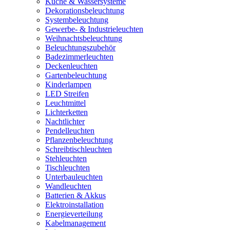
Küche & Wassersysteme
Dekorationsbeleuchtung
Systembeleuchtung
Gewerbe- & Industrieleuchten
Weihnachtsbeleuchtung
Beleuchtungszubehör
Badezimmerleuchten
Deckenleuchten
Gartenbeleuchtung
Kinderlampen
LED Streifen
Leuchtmittel
Lichterketten
Nachtlichter
Pendelleuchten
Pflanzenbeleuchtung
Schreibtischleuchten
Stehleuchten
Tischleuchten
Unterbauleuchten
Wandleuchten
Batterien & Akkus
Elektroinstallation
Energieverteilung
Kabelmanagement