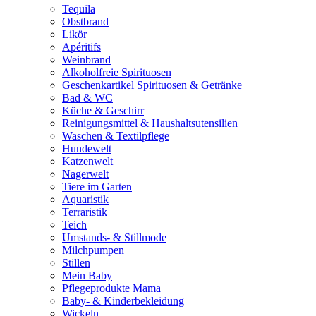
Tequila
Obstbrand
Likör
Apéritifs
Weinbrand
Alkoholfreie Spirituosen
Geschenkartikel Spirituosen & Getränke
Bad & WC
Küche & Geschirr
Reinigungsmittel & Haushaltsutensilien
Waschen & Textilpflege
Hundewelt
Katzenwelt
Nagerwelt
Tiere im Garten
Aquaristik
Terraristik
Teich
Umstands- & Stillmode
Milchpumpen
Stillen
Mein Baby
Pflegeprodukte Mama
Baby- & Kinderbekleidung
Wickeln