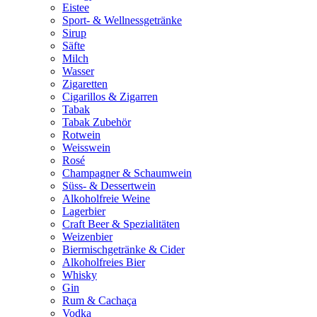
Eistee
Sport- & Wellnessgetränke
Sirup
Säfte
Milch
Wasser
Zigaretten
Cigarillos & Zigarren
Tabak
Tabak Zubehör
Rotwein
Weisswein
Rosé
Champagner & Schaumwein
Süss- & Dessertwein
Alkoholfreie Weine
Lagerbier
Craft Beer & Spezialitäten
Weizenbier
Biermischgetränke & Cider
Alkoholfreies Bier
Whisky
Gin
Rum & Cachaça
Vodka