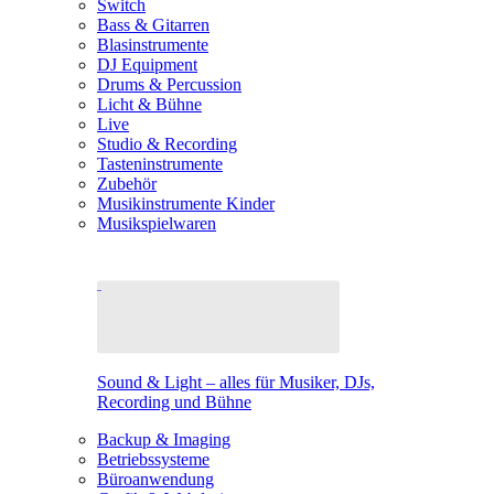
Switch
Bass & Gitarren
Blasinstrumente
DJ Equipment
Drums & Percussion
Licht & Bühne
Live
Studio & Recording
Tasteninstrumente
Zubehör
Musikinstrumente Kinder
Musikspielwaren
Sound & Light – alles für Musiker, DJs,
Recording und Bühne
Backup & Imaging
Betriebssysteme
Büroanwendung