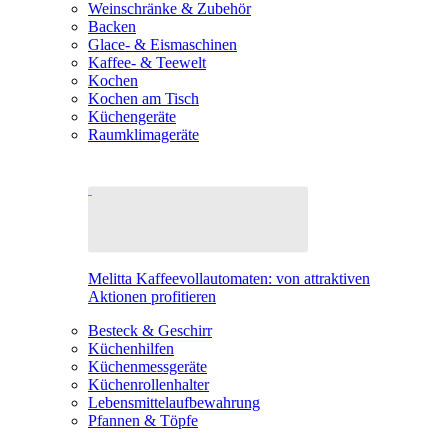
Weinschränke & Zubehör
Backen
Glace- & Eismaschinen
Kaffee- & Teewelt
Kochen
Kochen am Tisch
Küchengeräte
Raumklimageräte
Melitta Kaffeevollautomaten: von attraktiven
Aktionen profitieren
Besteck & Geschirr
Küchenhilfen
Küchenmessgeräte
Küchenrollenhalter
Lebensmittelaufbewahrung
Pfannen & Töpfe