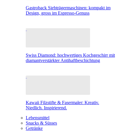
Gastroback Siebträgermaschinen: kompakt im
Design, gross im Espresso-Genuss
Swiss Diamond: hochwertiges Kochgeschirr mit
diamantverstärkter Antihaftbeschichtung
Kawaii Filzstifte & Fasermaler: Kreativ.
Niedlich. Inspirierend.
Lebensmittel
Snacks & Süsses
Getränke