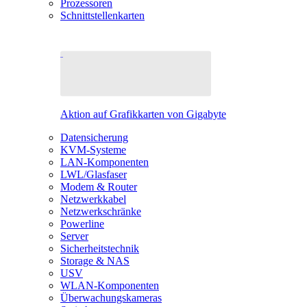
Prozessoren
Schnittstellenkarten
Aktion auf Grafikkarten von Gigabyte
Datensicherung
KVM-Systeme
LAN-Komponenten
LWL/Glasfaser
Modem & Router
Netzwerkkabel
Netzwerkschränke
Powerline
Server
Sicherheitstechnik
Storage & NAS
USV
WLAN-Komponenten
Überwachungskameras