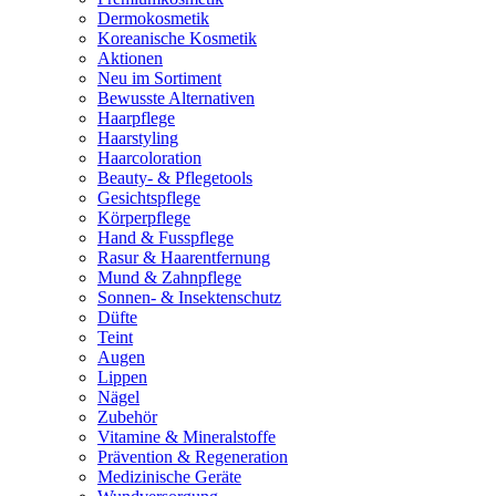
Dermokosmetik
Koreanische Kosmetik
Aktionen
Neu im Sortiment
Bewusste Alternativen
Haarpflege
Haarstyling
Haarcoloration
Beauty- & Pflegetools
Gesichtspflege
Körperpflege
Hand & Fusspflege
Rasur & Haarentfernung
Mund & Zahnpflege
Sonnen- & Insektenschutz
Düfte
Teint
Augen
Lippen
Nägel
Zubehör
Vitamine & Mineralstoffe
Prävention & Regeneration
Medizinische Geräte