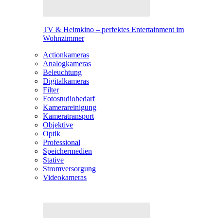
TV & Heimkino – perfektes Entertainment im
Wohnzimmer
Actionkameras
Analogkameras
Beleuchtung
Digitalkameras
Filter
Fotostudiobedarf
Kamerareinigung
Kameratransport
Objektive
Optik
Professional
Speichermedien
Stative
Stromversorgung
Videokameras