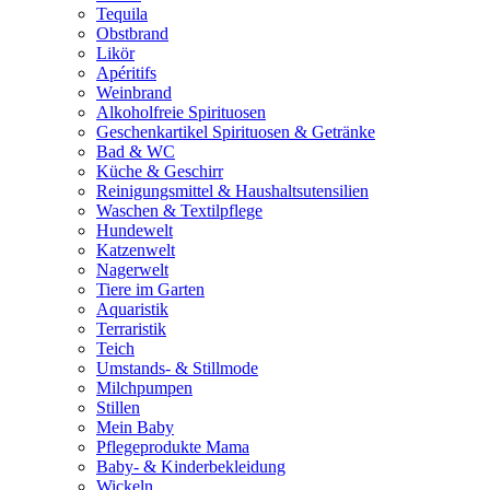
Tequila
Obstbrand
Likör
Apéritifs
Weinbrand
Alkoholfreie Spirituosen
Geschenkartikel Spirituosen & Getränke
Bad & WC
Küche & Geschirr
Reinigungsmittel & Haushaltsutensilien
Waschen & Textilpflege
Hundewelt
Katzenwelt
Nagerwelt
Tiere im Garten
Aquaristik
Terraristik
Teich
Umstands- & Stillmode
Milchpumpen
Stillen
Mein Baby
Pflegeprodukte Mama
Baby- & Kinderbekleidung
Wickeln