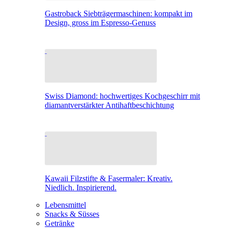
Gastroback Siebträgermaschinen: kompakt im
Design, gross im Espresso-Genuss
Swiss Diamond: hochwertiges Kochgeschirr mit
diamantverstärkter Antihaftbeschichtung
Kawaii Filzstifte & Fasermaler: Kreativ.
Niedlich. Inspirierend.
Lebensmittel
Snacks & Süsses
Getränke