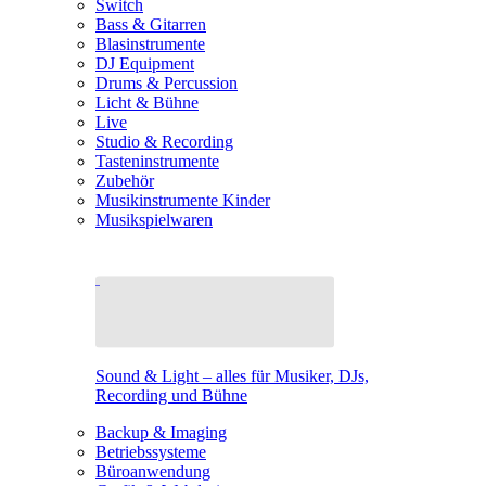
Switch
Bass & Gitarren
Blasinstrumente
DJ Equipment
Drums & Percussion
Licht & Bühne
Live
Studio & Recording
Tasteninstrumente
Zubehör
Musikinstrumente Kinder
Musikspielwaren
Sound & Light – alles für Musiker, DJs,
Recording und Bühne
Backup & Imaging
Betriebssysteme
Büroanwendung