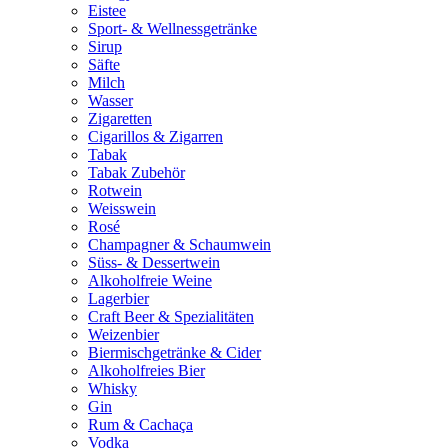
Eistee
Sport- & Wellnessgetränke
Sirup
Säfte
Milch
Wasser
Zigaretten
Cigarillos & Zigarren
Tabak
Tabak Zubehör
Rotwein
Weisswein
Rosé
Champagner & Schaumwein
Süss- & Dessertwein
Alkoholfreie Weine
Lagerbier
Craft Beer & Spezialitäten
Weizenbier
Biermischgetränke & Cider
Alkoholfreies Bier
Whisky
Gin
Rum & Cachaça
Vodka