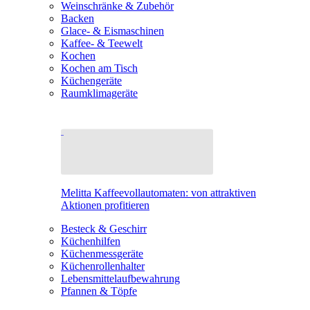
Weinschränke & Zubehör
Backen
Glace- & Eismaschinen
Kaffee- & Teewelt
Kochen
Kochen am Tisch
Küchengeräte
Raumklimageräte
Melitta Kaffeevollautomaten: von attraktiven
Aktionen profitieren
Besteck & Geschirr
Küchenhilfen
Küchenmessgeräte
Küchenrollenhalter
Lebensmittelaufbewahrung
Pfannen & Töpfe