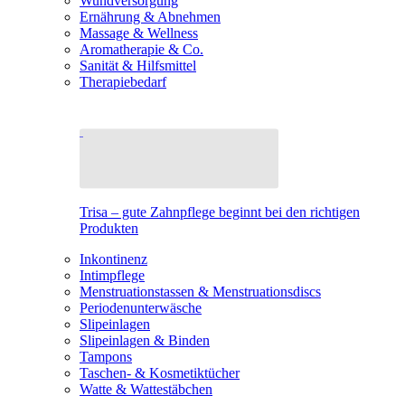
Wundversorgung
Ernährung & Abnehmen
Massage & Wellness
Aromatherapie & Co.
Sanität & Hilfsmittel
Therapiebedarf
Trisa – gute Zahnpflege beginnt bei den richtigen
Produkten
Inkontinenz
Intimpflege
Menstruationstassen & Menstruationsdiscs
Periodenunterwäsche
Slipeinlagen
Slipeinlagen & Binden
Tampons
Taschen- & Kosmetiktücher
Watte & Wattestäbchen