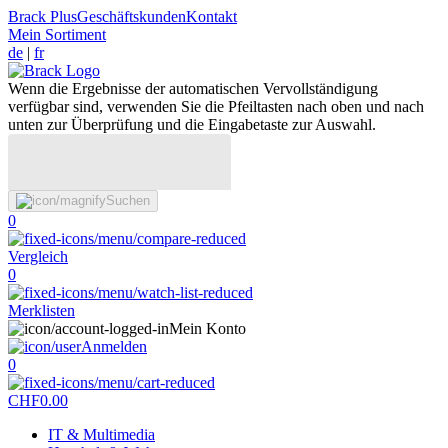
Brack Plus
Geschäftskunden
Kontakt
Mein Sortiment
de
|
fr
Wenn die Ergebnisse der automatischen Vervollständigung
verfügbar sind, verwenden Sie die Pfeiltasten nach oben und nach
unten zur Überprüfung und die Eingabetaste zur Auswahl.
Suchen
0
Vergleich
0
Merklisten
Mein Konto
Anmelden
0
CHF
0.00
IT & Multimedia