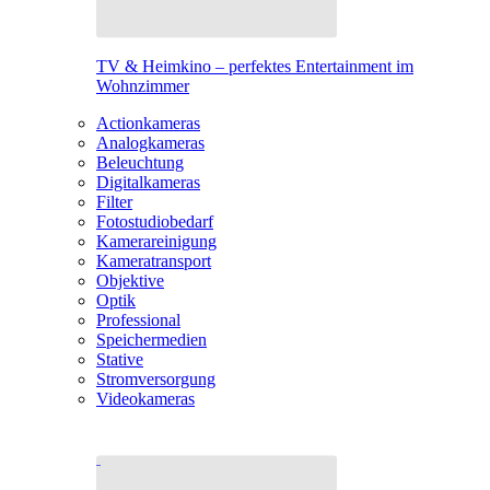
TV & Heimkino – perfektes Entertainment im
Wohnzimmer
Actionkameras
Analogkameras
Beleuchtung
Digitalkameras
Filter
Fotostudiobedarf
Kamerareinigung
Kameratransport
Objektive
Optik
Professional
Speichermedien
Stative
Stromversorgung
Videokameras