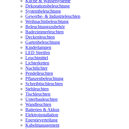
Küche & Wassersysteme
Dekorationsbeleuchtung
Systembeleuchtung
Gewerbe- & Industrieleuchten
Weihnachtsbeleuchtung
Beleuchtungszubehör
Badezimmerleuchten
Deckenleuchten
Gartenbeleuchtung
Kinderlampen
LED Streifen
Leuchtmittel
Lichterketten
Nachtlichter
Pendelleuchten
Pflanzenbeleuchtung
Schreibtischleuchten
Stehleuchten
Tischleuchten
Unterbauleuchten
Wandleuchten
Batterien & Akkus
Elektroinstallation
Energieverteilung
Kabelmanagement