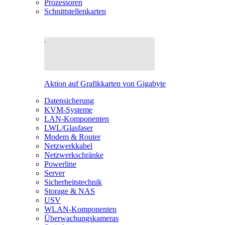
Prozessoren
Schnittstellenkarten
Aktion auf Grafikkarten von Gigabyte
Datensicherung
KVM-Systeme
LAN-Komponenten
LWL/Glasfaser
Modem & Router
Netzwerkkabel
Netzwerkschränke
Powerline
Server
Sicherheitstechnik
Storage & NAS
USV
WLAN-Komponenten
Überwachungskameras