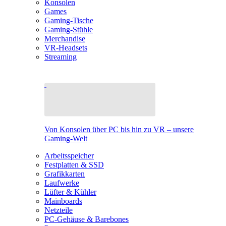
Konsolen
Games
Gaming-Tische
Gaming-Stühle
Merchandise
VR-Headsets
Streaming
Von Konsolen über PC bis hin zu VR – unsere
Gaming-Welt
Arbeitsspeicher
Festplatten & SSD
Grafikkarten
Laufwerke
Lüfter & Kühler
Mainboards
Netzteile
PC-Gehäuse & Barebones