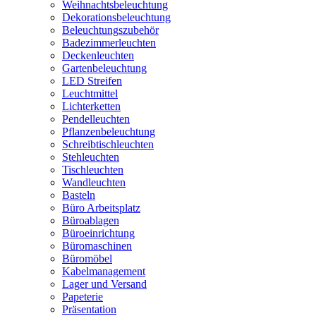
Weihnachtsbeleuchtung
Dekorationsbeleuchtung
Beleuchtungszubehör
Badezimmerleuchten
Deckenleuchten
Gartenbeleuchtung
LED Streifen
Leuchtmittel
Lichterketten
Pendelleuchten
Pflanzenbeleuchtung
Schreibtischleuchten
Stehleuchten
Tischleuchten
Wandleuchten
Basteln
Büro Arbeitsplatz
Büroablagen
Büroeinrichtung
Büromaschinen
Büromöbel
Kabelmanagement
Lager und Versand
Papeterie
Präsentation