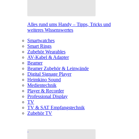
Alles rund ums Handy – Tipps, Tricks und
weiteres Wissenswertes
Smartwatches
Smart Rings
Zubehör Wearables
AV-Kabel & Adapter
Beamer
Beamer Zubehör & Leinwände
Digital Signage Player
Heimkino Sound
Medientechnik
Player & Recorder
Professional Display
TV
TV & SAT Empfangstechnik
Zubehör TV