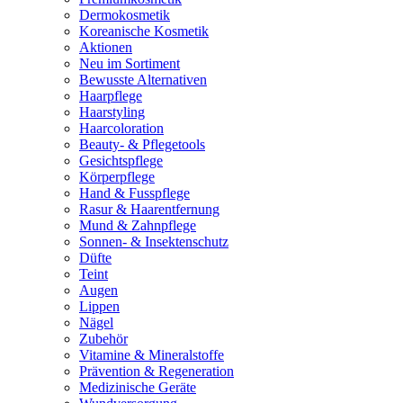
Dermokosmetik
Koreanische Kosmetik
Aktionen
Neu im Sortiment
Bewusste Alternativen
Haarpflege
Haarstyling
Haarcoloration
Beauty- & Pflegetools
Gesichtspflege
Körperpflege
Hand & Fusspflege
Rasur & Haarentfernung
Mund & Zahnpflege
Sonnen- & Insektenschutz
Düfte
Teint
Augen
Lippen
Nägel
Zubehör
Vitamine & Mineralstoffe
Prävention & Regeneration
Medizinische Geräte