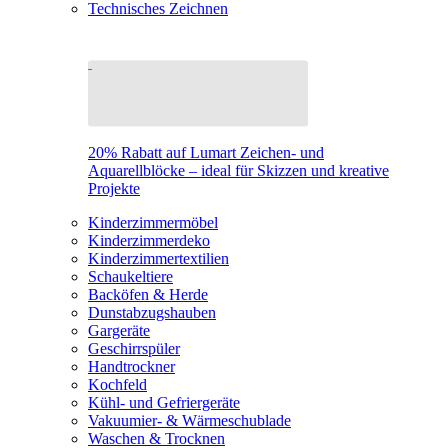
Technisches Zeichnen
20% Rabatt auf Lumart Zeichen- und
Aquarellblöcke – ideal für Skizzen und kreative
Projekte
Kinderzimmermöbel
Kinderzimmerdeko
Kinderzimmertextilien
Schaukeltiere
Backöfen & Herde
Dunstabzugshauben
Gargeräte
Geschirrspüler
Handtrockner
Kochfeld
Kühl- und Gefriergeräte
Vakuumier- & Wärmeschublade
Waschen & Trocknen