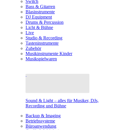
Switch
Bass & Gitarren
Blasinstrumente
DJ Equipment
Drums & Percussion
Licht & Bühne
Live
Studio & Recording
Tasteninstrumente
Zubehör
Musikinstrumente Kinder
Musikspielwaren
Sound & Light – alles für Musiker, DJs,
Recording und Bühne
Backup & Imaging
Betriebssysteme
Büroanwendung