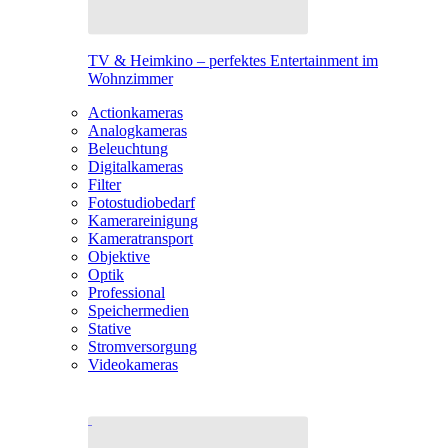
TV & Heimkino – perfektes Entertainment im
Wohnzimmer
Actionkameras
Analogkameras
Beleuchtung
Digitalkameras
Filter
Fotostudiobedarf
Kamerareinigung
Kameratransport
Objektive
Optik
Professional
Speichermedien
Stative
Stromversorgung
Videokameras