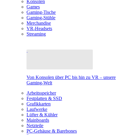
Konsolen
Games
Gaming-Tische
Gaming-Stühle
Merchandise
VR-Headsets
Streaming
Von Konsolen über PC bis hin zu VR – unsere
Gaming-Welt
Arbeitsspeicher
Festplatten & SSD
Grafikkarten
Laufwerke
Lüfter & Kühler
Mainboards
Netzteile
PC-Gehäuse & Barebones