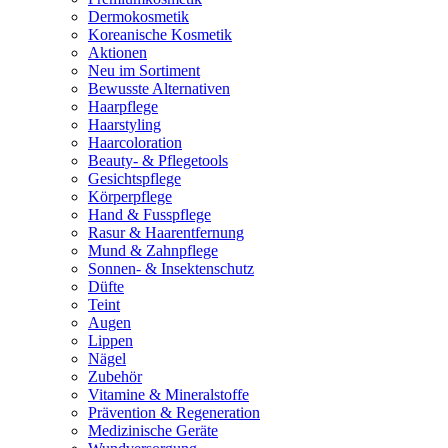
Dermokosmetik
Koreanische Kosmetik
Aktionen
Neu im Sortiment
Bewusste Alternativen
Haarpflege
Haarstyling
Haarcoloration
Beauty- & Pflegetools
Gesichtspflege
Körperpflege
Hand & Fusspflege
Rasur & Haarentfernung
Mund & Zahnpflege
Sonnen- & Insektenschutz
Düfte
Teint
Augen
Lippen
Nägel
Zubehör
Vitamine & Mineralstoffe
Prävention & Regeneration
Medizinische Geräte