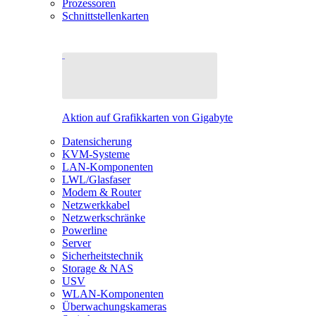
Prozessoren
Schnittstellenkarten
Aktion auf Grafikkarten von Gigabyte
Datensicherung
KVM-Systeme
LAN-Komponenten
LWL/Glasfaser
Modem & Router
Netzwerkkabel
Netzwerkschränke
Powerline
Server
Sicherheitstechnik
Storage & NAS
USV
WLAN-Komponenten
Überwachungskameras