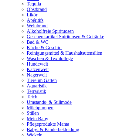
Tequila
Obstbrand
Likör
Apéritifs
Weinbrand
Alkoholfreie Spirituosen
Geschenkartikel Spirituosen & Getränke
Bad & WC
Küche & Geschirr
Reinigungsmittel & Haushaltsutensilien
Waschen & Textilpflege
Hundewelt
Katzenwelt
Nagerwelt
Tiere im Garten
Aquaristik
Terraristik
Teich
Umstands- & Stillmode
Milchpumpen
Stillen
Mein Baby
Pflegeprodukte Mama
Baby- & Kinderbekleidung
Wickeln