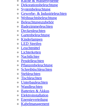
Küche & Wassersysteme
Dekorationsbeleuchtung
Systembeleuchtung
Gewerbe- & Industrieleuchten
Weihnachtsbeleuchtung
Beleuchtungszubehör
Badezimmerleuchten
Deckenleuchten
Gartenbeleuchtung
Kinderlampen
LED Streifen
Leuchtmittel
Lichterketten
Nachtlichter
Pendelleuchten
Pflanzenbeleuchtung
Schreibtischleuchten
Stehleuchten
Tischleuchten
Unterbauleuchten
Wandleuchten
Batterien & Akkus
Elektroinstallation
Energieverteilung
Kabelmanagement