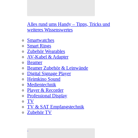
Alles rund ums Handy – Tipps, Tricks und
weiteres Wissenswertes
Smartwatches
Smart Rings
Zubehör Wearables
AV-Kabel & Adapter
Beamer
Beamer Zubehör & Leinwände
Digital Signage Player
Heimkino Sound
Medientechnik
Player & Recorder
Professional Display
TV
TV & SAT Empfangstechnik
Zubehör TV