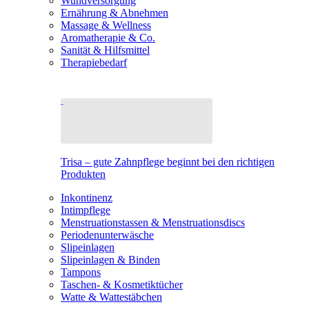
Wundversorgung
Ernährung & Abnehmen
Massage & Wellness
Aromatherapie & Co.
Sanität & Hilfsmittel
Therapiebedarf
Trisa – gute Zahnpflege beginnt bei den richtigen
Produkten
Inkontinenz
Intimpflege
Menstruationstassen & Menstruationsdiscs
Periodenunterwäsche
Slipeinlagen
Slipeinlagen & Binden
Tampons
Taschen- & Kosmetiktücher
Watte & Wattestäbchen