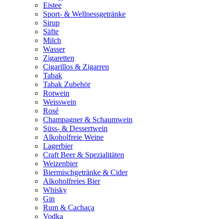
Eistee
Sport- & Wellnessgetränke
Sirup
Säfte
Milch
Wasser
Zigaretten
Cigarillos & Zigarren
Tabak
Tabak Zubehör
Rotwein
Weisswein
Rosé
Champagner & Schaumwein
Süss- & Dessertwein
Alkoholfreie Weine
Lagerbier
Craft Beer & Spezialitäten
Weizenbier
Biermischgetränke & Cider
Alkoholfreies Bier
Whisky
Gin
Rum & Cachaça
Vodka