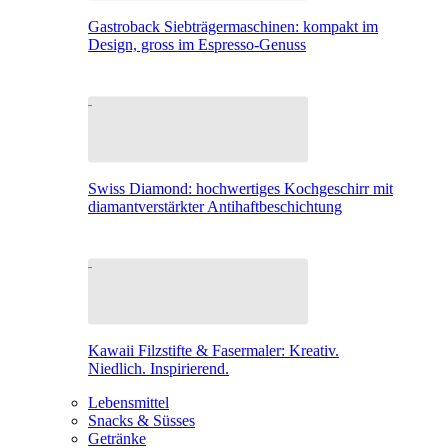
Gastroback Siebträgermaschinen: kompakt im
Design, gross im Espresso-Genuss
Swiss Diamond: hochwertiges Kochgeschirr mit
diamantverstärkter Antihaftbeschichtung
Kawaii Filzstifte & Fasermaler: Kreativ.
Niedlich. Inspirierend.
Lebensmittel
Snacks & Süsses
Getränke