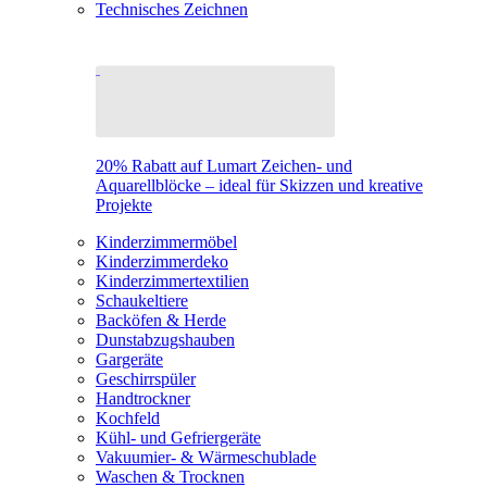
Technisches Zeichnen
20% Rabatt auf Lumart Zeichen- und
Aquarellblöcke – ideal für Skizzen und kreative
Projekte
Kinderzimmermöbel
Kinderzimmerdeko
Kinderzimmertextilien
Schaukeltiere
Backöfen & Herde
Dunstabzugshauben
Gargeräte
Geschirrspüler
Handtrockner
Kochfeld
Kühl- und Gefriergeräte
Vakuumier- & Wärmeschublade
Waschen & Trocknen