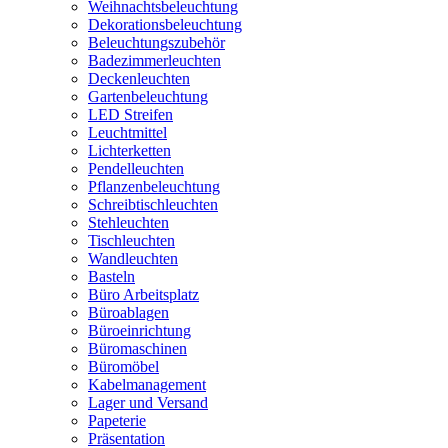
Weihnachtsbeleuchtung
Dekorationsbeleuchtung
Beleuchtungszubehör
Badezimmerleuchten
Deckenleuchten
Gartenbeleuchtung
LED Streifen
Leuchtmittel
Lichterketten
Pendelleuchten
Pflanzenbeleuchtung
Schreibtischleuchten
Stehleuchten
Tischleuchten
Wandleuchten
Basteln
Büro Arbeitsplatz
Büroablagen
Büroeinrichtung
Büromaschinen
Büromöbel
Kabelmanagement
Lager und Versand
Papeterie
Präsentation