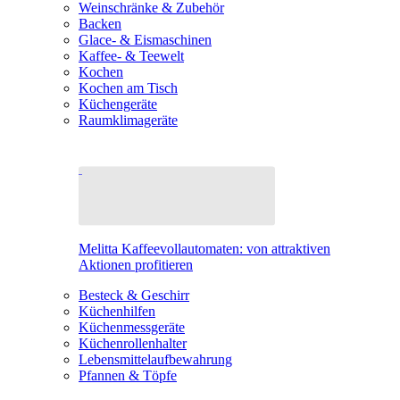
Weinschränke & Zubehör
Backen
Glace- & Eismaschinen
Kaffee- & Teewelt
Kochen
Kochen am Tisch
Küchengeräte
Raumklimageräte
Melitta Kaffeevollautomaten: von attraktiven
Aktionen profitieren
Besteck & Geschirr
Küchenhilfen
Küchenmessgeräte
Küchenrollenhalter
Lebensmittelaufbewahrung
Pfannen & Töpfe