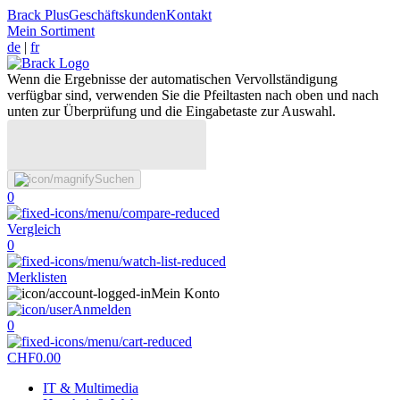
Brack Plus
Geschäftskunden
Kontakt
Mein Sortiment
de
|
fr
Wenn die Ergebnisse der automatischen Vervollständigung
verfügbar sind, verwenden Sie die Pfeiltasten nach oben und nach
unten zur Überprüfung und die Eingabetaste zur Auswahl.
Suchen
0
Vergleich
0
Merklisten
Mein Konto
Anmelden
0
CHF
0.00
IT & Multimedia