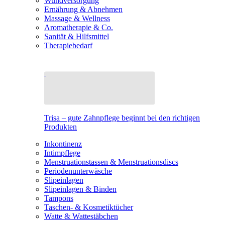
Wundversorgung
Ernährung & Abnehmen
Massage & Wellness
Aromatherapie & Co.
Sanität & Hilfsmittel
Therapiebedarf
Trisa – gute Zahnpflege beginnt bei den richtigen
Produkten
Inkontinenz
Intimpflege
Menstruationstassen & Menstruationsdiscs
Periodenunterwäsche
Slipeinlagen
Slipeinlagen & Binden
Tampons
Taschen- & Kosmetiktücher
Watte & Wattestäbchen