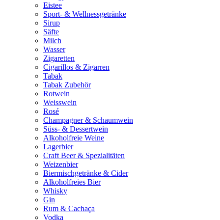
Eistee
Sport- & Wellnessgetränke
Sirup
Säfte
Milch
Wasser
Zigaretten
Cigarillos & Zigarren
Tabak
Tabak Zubehör
Rotwein
Weisswein
Rosé
Champagner & Schaumwein
Süss- & Dessertwein
Alkoholfreie Weine
Lagerbier
Craft Beer & Spezialitäten
Weizenbier
Biermischgetränke & Cider
Alkoholfreies Bier
Whisky
Gin
Rum & Cachaça
Vodka