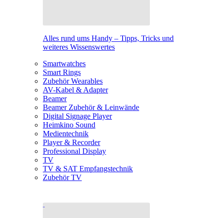
Alles rund ums Handy – Tipps, Tricks und
weiteres Wissenswertes
Smartwatches
Smart Rings
Zubehör Wearables
AV-Kabel & Adapter
Beamer
Beamer Zubehör & Leinwände
Digital Signage Player
Heimkino Sound
Medientechnik
Player & Recorder
Professional Display
TV
TV & SAT Empfangstechnik
Zubehör TV