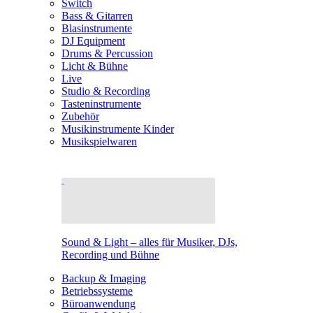
Switch
Bass & Gitarren
Blasinstrumente
DJ Equipment
Drums & Percussion
Licht & Bühne
Live
Studio & Recording
Tasteninstrumente
Zubehör
Musikinstrumente Kinder
Musikspielwaren
Sound & Light – alles für Musiker, DJs,
Recording und Bühne
Backup & Imaging
Betriebssysteme
Büroanwendung