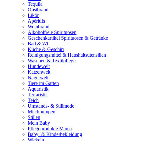
Tequila
Obstbrand
Likör
Apéritifs
Weinbrand
Alkoholfreie Spirituosen
Geschenkartikel Spirituosen & Getränke
Bad & WC
Küche & Geschirr
Reinigungsmittel & Haushaltsutensilien
Waschen & Textilpflege
Hundewelt
Katzenwelt
Nagerwelt
Tiere im Garten
Aquaristik
Terraristik
Teich
Umstands- & Stillmode
Milchpumpen
Stillen
Mein Baby
Pflegeprodukte Mama
Baby- & Kinderbekleidung
Wickeln