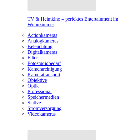
TV & Heimkino – perfektes Entertainment im
Wohnzimmer
Actionkameras
Analogkameras
Beleuchtung
Digitalkameras
Filter
Fotostudiobedarf
Kamerareinigung
Kameratransport
Objektive
Optik
Professional
Speichermedien
Stative
Stromversorgung
Videokameras