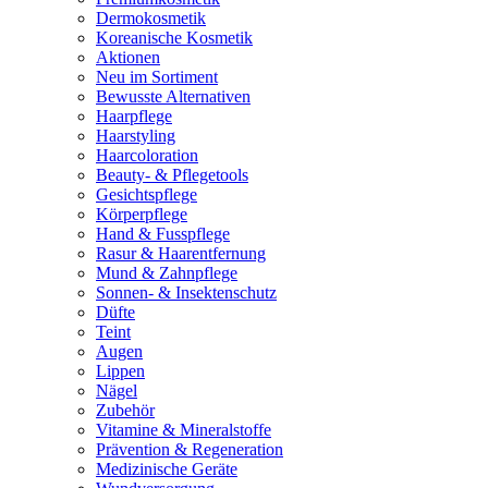
Dermokosmetik
Koreanische Kosmetik
Aktionen
Neu im Sortiment
Bewusste Alternativen
Haarpflege
Haarstyling
Haarcoloration
Beauty- & Pflegetools
Gesichtspflege
Körperpflege
Hand & Fusspflege
Rasur & Haarentfernung
Mund & Zahnpflege
Sonnen- & Insektenschutz
Düfte
Teint
Augen
Lippen
Nägel
Zubehör
Vitamine & Mineralstoffe
Prävention & Regeneration
Medizinische Geräte