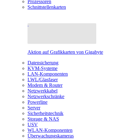
Prozessoren
Schnittstellenkarten
Aktion auf Grafikkarten von Gigabyte
Datensicherung
KVM-Systeme
LAN-Komponenten
LWL/Glasfaser
Modem & Router
Netzwerkkabel
Netzwerkschränke
Powerline
Server
Sicherheitstechnik
Storage & NAS
USV
WLAN-Komponenten
Überwachungskameras