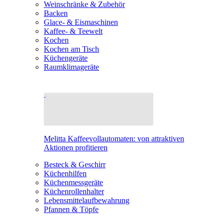
Weinschränke & Zubehör
Backen
Glace- & Eismaschinen
Kaffee- & Teewelt
Kochen
Kochen am Tisch
Küchengeräte
Raumklimageräte
Melitta Kaffeevollautomaten: von attraktiven
Aktionen profitieren
Besteck & Geschirr
Küchenhilfen
Küchenmessgeräte
Küchenrollenhalter
Lebensmittelaufbewahrung
Pfannen & Töpfe