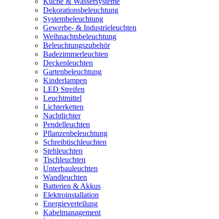
Küche & Wassersysteme
Dekorationsbeleuchtung
Systembeleuchtung
Gewerbe- & Industrieleuchten
Weihnachtsbeleuchtung
Beleuchtungszubehör
Badezimmerleuchten
Deckenleuchten
Gartenbeleuchtung
Kinderlampen
LED Streifen
Leuchtmittel
Lichterketten
Nachtlichter
Pendelleuchten
Pflanzenbeleuchtung
Schreibtischleuchten
Stehleuchten
Tischleuchten
Unterbauleuchten
Wandleuchten
Batterien & Akkus
Elektroinstallation
Energieverteilung
Kabelmanagement