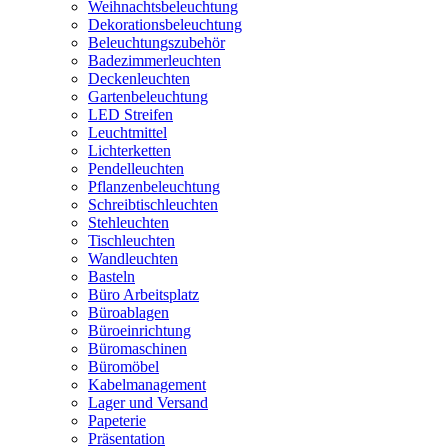
Weihnachtsbeleuchtung
Dekorationsbeleuchtung
Beleuchtungszubehör
Badezimmerleuchten
Deckenleuchten
Gartenbeleuchtung
LED Streifen
Leuchtmittel
Lichterketten
Pendelleuchten
Pflanzenbeleuchtung
Schreibtischleuchten
Stehleuchten
Tischleuchten
Wandleuchten
Basteln
Büro Arbeitsplatz
Büroablagen
Büroeinrichtung
Büromaschinen
Büromöbel
Kabelmanagement
Lager und Versand
Papeterie
Präsentation