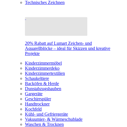
Technisches Zeichnen
20% Rabatt auf Lumart Zeichen- und
Aquarellblöcke – ideal für Skizzen und kreative
Projekte
Kinderzimmermöbel
Kinderzimmerdeko
Kinderzimmertextilien
Schaukeltiere
Backöfen & Herde
Dunstabzugshauben
Gargeräte
Geschirrspüler
Handtrockner
Kochfeld
Kühl- und Gefriergeräte
Vakuumier- & Wärmeschublade
Waschen & Trocknen