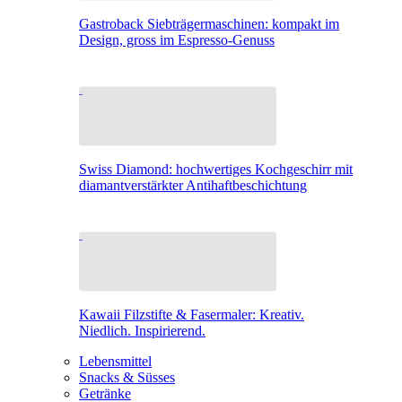
Gastroback Siebträgermaschinen: kompakt im
Design, gross im Espresso-Genuss
Swiss Diamond: hochwertiges Kochgeschirr mit
diamantverstärkter Antihaftbeschichtung
Kawaii Filzstifte & Fasermaler: Kreativ.
Niedlich. Inspirierend.
Lebensmittel
Snacks & Süsses
Getränke