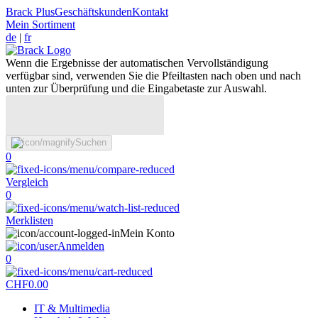
Brack Plus
Geschäftskunden
Kontakt
Mein Sortiment
de
|
fr
Wenn die Ergebnisse der automatischen Vervollständigung
verfügbar sind, verwenden Sie die Pfeiltasten nach oben und nach
unten zur Überprüfung und die Eingabetaste zur Auswahl.
Suchen
0
Vergleich
0
Merklisten
Mein Konto
Anmelden
0
CHF
0.00
IT & Multimedia