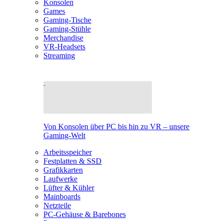
Konsolen
Games
Gaming-Tische
Gaming-Stühle
Merchandise
VR-Headsets
Streaming
Von Konsolen über PC bis hin zu VR – unsere
Gaming-Welt
Arbeitsspeicher
Festplatten & SSD
Grafikkarten
Laufwerke
Lüfter & Kühler
Mainboards
Netzteile
PC-Gehäuse & Barebones