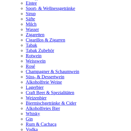
Eistee
Sport- & Wellnessgetränke
Sirup
Säfte
Milch
Wasser
Zigaretten
Cigarillos & Zigarren
Tabak
Tabak Zubehör
Rotwein
Weisswein
Rosé
Champagner & Schaumwein
Süss- & Dessertwein
Alkoholfreie Weine
Lagerbier
Craft Beer & Spezialitäten
Weizenbier
Biermischgetränke & Cider
Alkoholfreies Bier
Whisky
Gin
Rum & Cachaça
Vodka