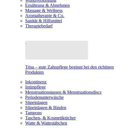
Wundversorgung
Ernährung & Abnehmen
Massage & Wellness
Aromatherapie & Co.
Sanität & Hilfsmittel
Therapiebedarf
Trisa – gute Zahnpflege beginnt bei den richtigen
Produkten
Inkontinenz
Intimpflege
Menstruationstassen & Menstruationsdiscs
Periodenunterwäsche
Slipeinlagen
Slipeinlagen & Binden
Tampons
Taschen- & Kosmetiktücher
Watte & Wattestäbchen