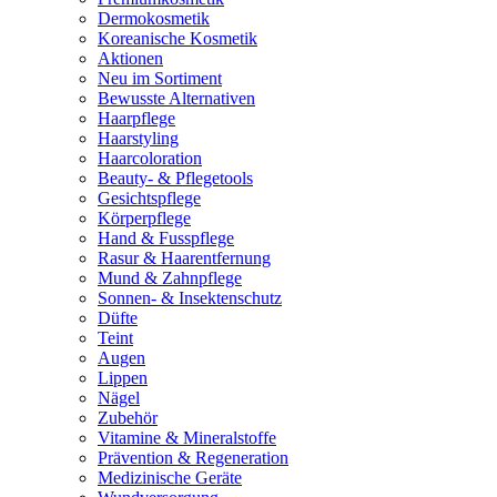
Dermokosmetik
Koreanische Kosmetik
Aktionen
Neu im Sortiment
Bewusste Alternativen
Haarpflege
Haarstyling
Haarcoloration
Beauty- & Pflegetools
Gesichtspflege
Körperpflege
Hand & Fusspflege
Rasur & Haarentfernung
Mund & Zahnpflege
Sonnen- & Insektenschutz
Düfte
Teint
Augen
Lippen
Nägel
Zubehör
Vitamine & Mineralstoffe
Prävention & Regeneration
Medizinische Geräte