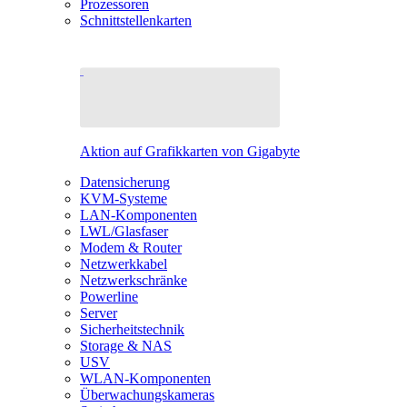
Prozessoren
Schnittstellenkarten
Aktion auf Grafikkarten von Gigabyte
Datensicherung
KVM-Systeme
LAN-Komponenten
LWL/Glasfaser
Modem & Router
Netzwerkkabel
Netzwerkschränke
Powerline
Server
Sicherheitstechnik
Storage & NAS
USV
WLAN-Komponenten
Überwachungskameras