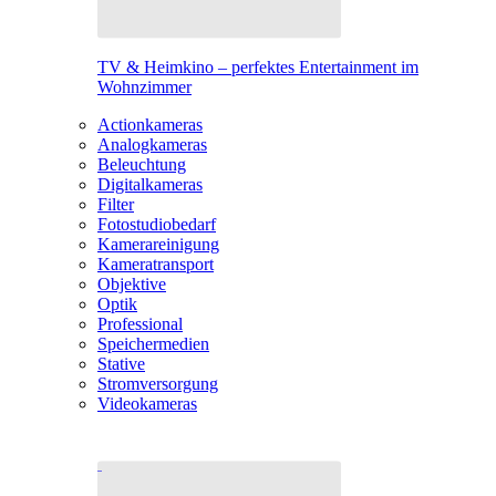
TV & Heimkino – perfektes Entertainment im
Wohnzimmer
Actionkameras
Analogkameras
Beleuchtung
Digitalkameras
Filter
Fotostudiobedarf
Kamerareinigung
Kameratransport
Objektive
Optik
Professional
Speichermedien
Stative
Stromversorgung
Videokameras