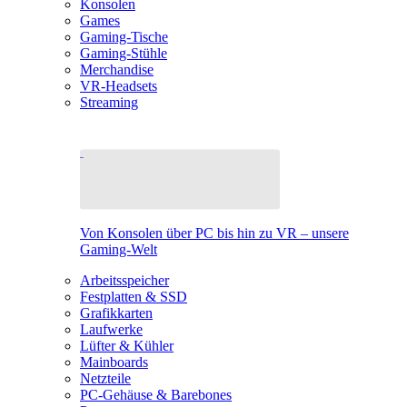
Konsolen
Games
Gaming-Tische
Gaming-Stühle
Merchandise
VR-Headsets
Streaming
Von Konsolen über PC bis hin zu VR – unsere
Gaming-Welt
Arbeitsspeicher
Festplatten & SSD
Grafikkarten
Laufwerke
Lüfter & Kühler
Mainboards
Netzteile
PC-Gehäuse & Barebones