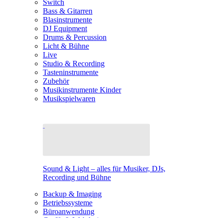
Switch
Bass & Gitarren
Blasinstrumente
DJ Equipment
Drums & Percussion
Licht & Bühne
Live
Studio & Recording
Tasteninstrumente
Zubehör
Musikinstrumente Kinder
Musikspielwaren
Sound & Light – alles für Musiker, DJs,
Recording und Bühne
Backup & Imaging
Betriebssysteme
Büroanwendung