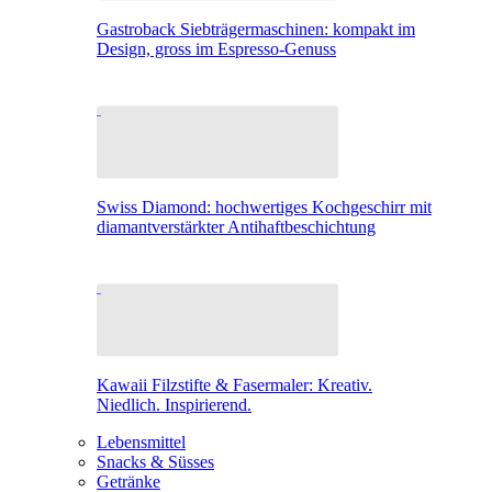
Gastroback Siebträgermaschinen: kompakt im
Design, gross im Espresso-Genuss
Swiss Diamond: hochwertiges Kochgeschirr mit
diamantverstärkter Antihaftbeschichtung
Kawaii Filzstifte & Fasermaler: Kreativ.
Niedlich. Inspirierend.
Lebensmittel
Snacks & Süsses
Getränke