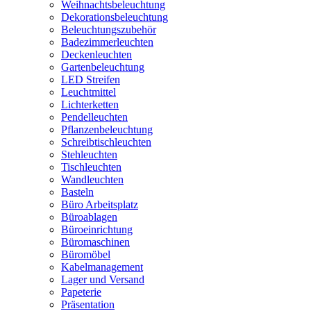
Weihnachtsbeleuchtung
Dekorationsbeleuchtung
Beleuchtungszubehör
Badezimmerleuchten
Deckenleuchten
Gartenbeleuchtung
LED Streifen
Leuchtmittel
Lichterketten
Pendelleuchten
Pflanzenbeleuchtung
Schreibtischleuchten
Stehleuchten
Tischleuchten
Wandleuchten
Basteln
Büro Arbeitsplatz
Büroablagen
Büroeinrichtung
Büromaschinen
Büromöbel
Kabelmanagement
Lager und Versand
Papeterie
Präsentation