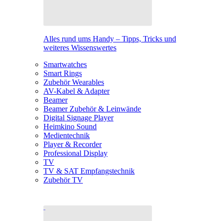
Alles rund ums Handy – Tipps, Tricks und
weiteres Wissenswertes
Smartwatches
Smart Rings
Zubehör Wearables
AV-Kabel & Adapter
Beamer
Beamer Zubehör & Leinwände
Digital Signage Player
Heimkino Sound
Medientechnik
Player & Recorder
Professional Display
TV
TV & SAT Empfangstechnik
Zubehör TV