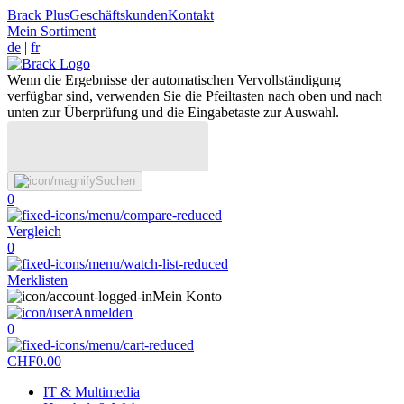
Brack Plus
Geschäftskunden
Kontakt
Mein Sortiment
de
|
fr
Wenn die Ergebnisse der automatischen Vervollständigung
verfügbar sind, verwenden Sie die Pfeiltasten nach oben und nach
unten zur Überprüfung und die Eingabetaste zur Auswahl.
Suchen
0
Vergleich
0
Merklisten
Mein Konto
Anmelden
0
CHF
0.00
IT & Multimedia