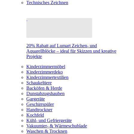
Technisches Zeichnen
20% Rabatt auf Lumart Zeichen- und
Aquarellblöcke – ideal für Skizzen und kreative
Projekte
Kinderzimmermöbel
Kinderzimmerdeko
Kinderzimmertextilien
Schaukeltiere
Backöfen & Herde
Dunstabzugshauben
Gargeräte
Geschirrspüler
Handtrockner
Kochfeld
Kühl- und Gefriergeräte
Vakuumier- & Wärmeschublade
Waschen & Trocknen