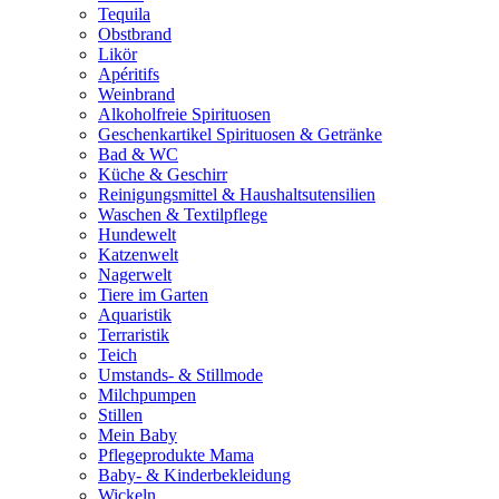
Tequila
Obstbrand
Likör
Apéritifs
Weinbrand
Alkoholfreie Spirituosen
Geschenkartikel Spirituosen & Getränke
Bad & WC
Küche & Geschirr
Reinigungsmittel & Haushaltsutensilien
Waschen & Textilpflege
Hundewelt
Katzenwelt
Nagerwelt
Tiere im Garten
Aquaristik
Terraristik
Teich
Umstands- & Stillmode
Milchpumpen
Stillen
Mein Baby
Pflegeprodukte Mama
Baby- & Kinderbekleidung
Wickeln