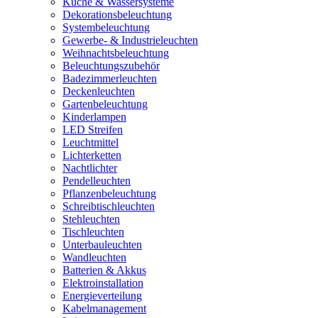
Küche & Wassersysteme
Dekorationsbeleuchtung
Systembeleuchtung
Gewerbe- & Industrieleuchten
Weihnachtsbeleuchtung
Beleuchtungszubehör
Badezimmerleuchten
Deckenleuchten
Gartenbeleuchtung
Kinderlampen
LED Streifen
Leuchtmittel
Lichterketten
Nachtlichter
Pendelleuchten
Pflanzenbeleuchtung
Schreibtischleuchten
Stehleuchten
Tischleuchten
Unterbauleuchten
Wandleuchten
Batterien & Akkus
Elektroinstallation
Energieverteilung
Kabelmanagement