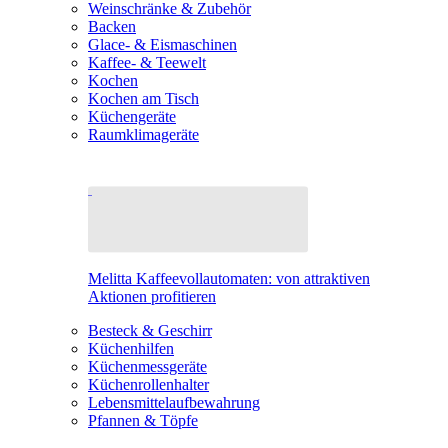
Weinschränke & Zubehör
Backen
Glace- & Eismaschinen
Kaffee- & Teewelt
Kochen
Kochen am Tisch
Küchengeräte
Raumklimageräte
Melitta Kaffeevollautomaten: von attraktiven
Aktionen profitieren
Besteck & Geschirr
Küchenhilfen
Küchenmessgeräte
Küchenrollenhalter
Lebensmittelaufbewahrung
Pfannen & Töpfe