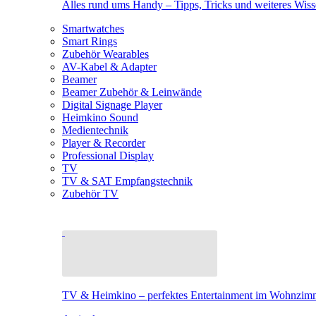
Alles rund ums Handy – Tipps, Tricks und weiteres Wis
Smartwatches
Smart Rings
Zubehör Wearables
AV-Kabel & Adapter
Beamer
Beamer Zubehör & Leinwände
Digital Signage Player
Heimkino Sound
Medientechnik
Player & Recorder
Professional Display
TV
TV & SAT Empfangstechnik
Zubehör TV
TV & Heimkino – perfektes Entertainment im Wohnzim