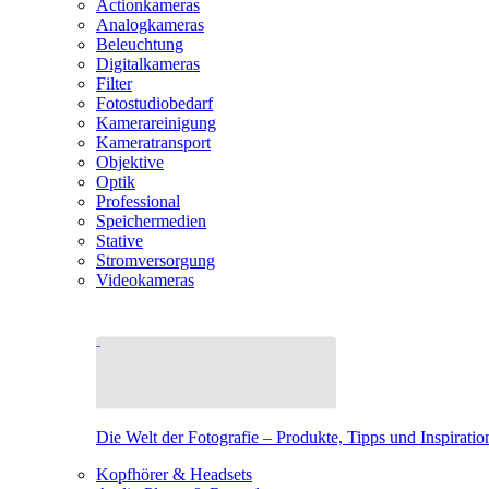
Actionkameras
Analogkameras
Beleuchtung
Digitalkameras
Filter
Fotostudiobedarf
Kamerareinigung
Kameratransport
Objektive
Optik
Professional
Speichermedien
Stative
Stromversorgung
Videokameras
Die Welt der Fotografie – Produkte, Tipps und Inspiratio
Kopfhörer & Headsets