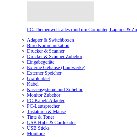
PC-Themenwelt: alles rund um Computer, Laptops & Z
Adapter & Switchboxen
Büro Kommunikation
Drucker & Scanner
Drucker & Scanner Zubehör
Eingabegeräte
Externe Gehäuse (Laufwerke)
Externer Speicher
Grafiktablet
Kabel
Kassensysteme und Zubehör
Monitor Zubehör
PC-Kabel/-Adapter
PC-Lautsprecher
Tastaturen & Mäuse
Tinte & Toner
USB Hubs & Cardreader
USB Sticks
Monitore