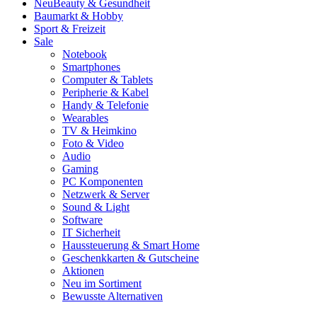
Neu
Beauty & Gesundheit
Baumarkt & Hobby
Sport & Freizeit
Sale
Notebook
Smartphones
Computer & Tablets
Peripherie & Kabel
Handy & Telefonie
Wearables
TV & Heimkino
Foto & Video
Audio
Gaming
PC Komponenten
Netzwerk & Server
Sound & Light
Software
IT Sicherheit
Haussteuerung & Smart Home
Geschenkkarten & Gutscheine
Aktionen
Neu im Sortiment
Bewusste Alternativen