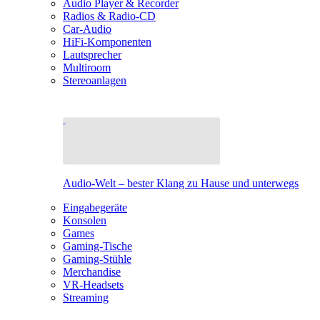
Audio Player & Recorder
Radios & Radio-CD
Car-Audio
HiFi-Komponenten
Lautsprecher
Multiroom
Stereoanlagen
Audio-Welt – bester Klang zu Hause und unterwegs
Eingabegeräte
Konsolen
Games
Gaming-Tische
Gaming-Stühle
Merchandise
VR-Headsets
Streaming