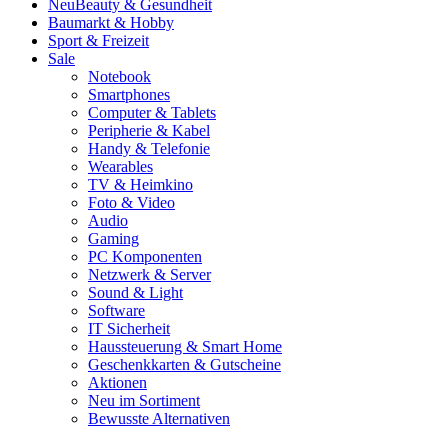
Neu
Beauty & Gesundheit
Baumarkt & Hobby
Sport & Freizeit
Sale
Notebook
Smartphones
Computer & Tablets
Peripherie & Kabel
Handy & Telefonie
Wearables
TV & Heimkino
Foto & Video
Audio
Gaming
PC Komponenten
Netzwerk & Server
Sound & Light
Software
IT Sicherheit
Haussteuerung & Smart Home
Geschenkkarten & Gutscheine
Aktionen
Neu im Sortiment
Bewusste Alternativen