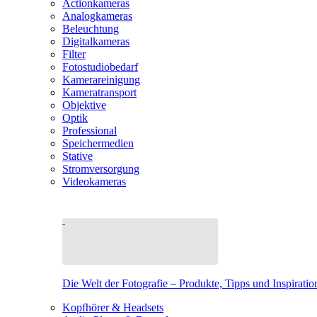
Actionkameras
Analogkameras
Beleuchtung
Digitalkameras
Filter
Fotostudiobedarf
Kamerareinigung
Kameratransport
Objektive
Optik
Professional
Speichermedien
Stative
Stromversorgung
Videokameras
Die Welt der Fotografie – Produkte, Tipps und Inspiratio
Kopfhörer & Headsets