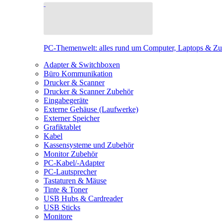
PC-Themenwelt: alles rund um Computer, Laptops & Z
Adapter & Switchboxen
Büro Kommunikation
Drucker & Scanner
Drucker & Scanner Zubehör
Eingabegeräte
Externe Gehäuse (Laufwerke)
Externer Speicher
Grafiktablet
Kabel
Kassensysteme und Zubehör
Monitor Zubehör
PC-Kabel/-Adapter
PC-Lautsprecher
Tastaturen & Mäuse
Tinte & Toner
USB Hubs & Cardreader
USB Sticks
Monitore