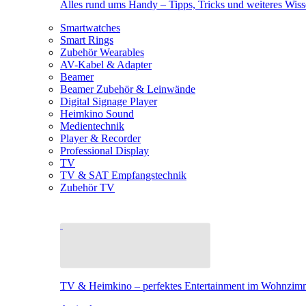
Alles rund ums Handy – Tipps, Tricks und weiteres Wis
Smartwatches
Smart Rings
Zubehör Wearables
AV-Kabel & Adapter
Beamer
Beamer Zubehör & Leinwände
Digital Signage Player
Heimkino Sound
Medientechnik
Player & Recorder
Professional Display
TV
TV & SAT Empfangstechnik
Zubehör TV
TV & Heimkino – perfektes Entertainment im Wohnzim