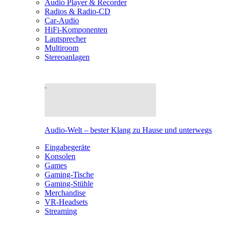
Audio Player & Recorder
Radios & Radio-CD
Car-Audio
HiFi-Komponenten
Lautsprecher
Multiroom
Stereoanlagen
Audio-Welt – bester Klang zu Hause und unterwegs
Eingabegeräte
Konsolen
Games
Gaming-Tische
Gaming-Stühle
Merchandise
VR-Headsets
Streaming