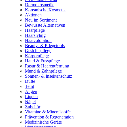
Dermokosmetik
Koreanische Kosmetik
Aktionen
Neu im Sortiment
Bewusste Alternativen
Haarpflege
Haarstyling
Haarcoloration
Beauty- & Pflegetools
Gesichtspflege
Körperpflege
Hand & Fusspflege
Rasur & Haarentfernung
Mund & Zahnpflege
Sonnen- & Insektenschutz
Düfte
Teint
Augen
Lippen
Nägel
Zubehör
Vitamine & Mineralstoffe
Prävention & Regeneration
Medizinische Geräte