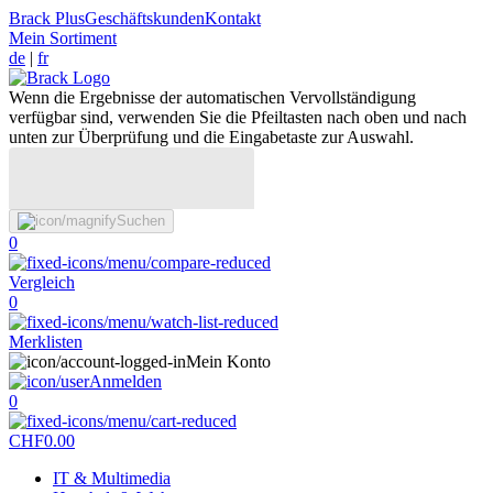
Brack Plus
Geschäftskunden
Kontakt
Mein Sortiment
de
|
fr
Wenn die Ergebnisse der automatischen Vervollständigung
verfügbar sind, verwenden Sie die Pfeiltasten nach oben und nach
unten zur Überprüfung und die Eingabetaste zur Auswahl.
Suchen
0
Vergleich
0
Merklisten
Mein Konto
Anmelden
0
CHF
0.00
IT & Multimedia