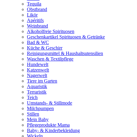
Tequila
Obstbrand
Likör
Apéritifs
Weinbrand
Alkoholfreie Spirituosen
Geschenkartikel Spirituosen & Getränke
Bad & WC
Küche & Geschirr
Reinigungsmittel & Haushaltsutensilien
Waschen & Textilpflege
Hundewelt
Katzenwelt
Nagerwelt
Tiere im Garten
Aquaristik
Terraristik
Teich
Umstands- & Stillmode
Milchpumpen
Stillen
Mein Baby
Pflegeprodukte Mama
Baby- & Kinderbekleidung
Wickeln