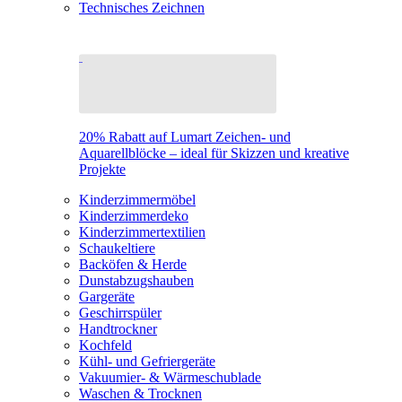
Technisches Zeichnen
20% Rabatt auf Lumart Zeichen- und
Aquarellblöcke – ideal für Skizzen und kreative
Projekte
Kinderzimmermöbel
Kinderzimmerdeko
Kinderzimmertextilien
Schaukeltiere
Backöfen & Herde
Dunstabzugshauben
Gargeräte
Geschirrspüler
Handtrockner
Kochfeld
Kühl- und Gefriergeräte
Vakuumier- & Wärmeschublade
Waschen & Trocknen