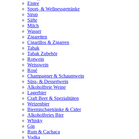
Eistee
Sport- & Wellnessgetränke
Sirup
Säfte
Milch
Wasser
Zigaretten
Cigarillos & Zigarren
Tabak
Tabak Zubehör
Rotwein
Weisswein
Rosé
Champagner & Schaumwein
Süss- & Dessertwein
Alkoholfreie Weine
Lagerbier
Craft Beer & Spezialitäten
Weizenbier
Biermischgetränke & Cider
Alkoholfreies Bier
Whisky
Gin
Rum & Cachaça
Vodka