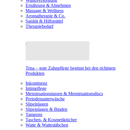
Wundversorgung
Ernährung & Abnehmen
Massage & Wellness
Aromatherapie & Co.
Sanität & Hilfsmittel
Therapiebedarf
Trisa – gute Zahnpflege beginnt bei den richtigen
Produkten
Inkontinenz
Intimpflege
Menstruationstassen & Menstruationsdiscs
Periodenunterwäsche
Slipeinlagen
Slipeinlagen & Binden
Tampons
Taschen- & Kosmetiktücher
Watte & Wattestäbchen