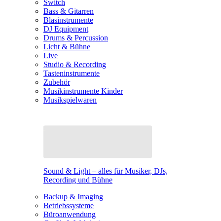
Switch
Bass & Gitarren
Blasinstrumente
DJ Equipment
Drums & Percussion
Licht & Bühne
Live
Studio & Recording
Tasteninstrumente
Zubehör
Musikinstrumente Kinder
Musikspielwaren
Sound & Light – alles für Musiker, DJs,
Recording und Bühne
Backup & Imaging
Betriebssysteme
Büroanwendung