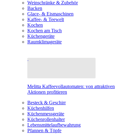
Weinschränke & Zubehör
Backen
Glace- & Eismaschinen
Kaffee- & Teewelt
Kochen
Kochen am Tisch
Küchengeräte
Raumklimageräte
Melitta Kaffeevollautomaten: von attraktiven
Aktionen profitieren
Besteck & Geschirr
Küchenhilfen
Küchenmessgeräte
Küchenrollenhalter
Lebensmittelaufbewahrung
Pfannen & Töpfe