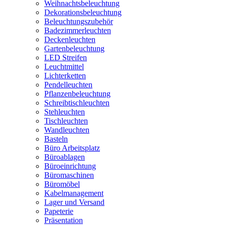
Weihnachtsbeleuchtung
Dekorationsbeleuchtung
Beleuchtungszubehör
Badezimmerleuchten
Deckenleuchten
Gartenbeleuchtung
LED Streifen
Leuchtmittel
Lichterketten
Pendelleuchten
Pflanzenbeleuchtung
Schreibtischleuchten
Stehleuchten
Tischleuchten
Wandleuchten
Basteln
Büro Arbeitsplatz
Büroablagen
Büroeinrichtung
Büromaschinen
Büromöbel
Kabelmanagement
Lager und Versand
Papeterie
Präsentation