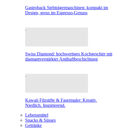
Gastroback Siebträgermaschinen: kompakt im
Design, gross im Espresso-Genuss
Swiss Diamond: hochwertiges Kochgeschirr mit
diamantverstärkter Antihaftbeschichtung
Kawaii Filzstifte & Fasermaler: Kreativ.
Niedlich. Inspirierend.
Lebensmittel
Snacks & Süsses
Getränke