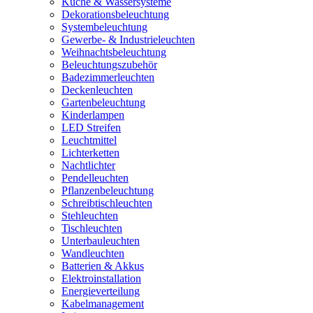
Küche & Wassersysteme
Dekorationsbeleuchtung
Systembeleuchtung
Gewerbe- & Industrieleuchten
Weihnachtsbeleuchtung
Beleuchtungszubehör
Badezimmerleuchten
Deckenleuchten
Gartenbeleuchtung
Kinderlampen
LED Streifen
Leuchtmittel
Lichterketten
Nachtlichter
Pendelleuchten
Pflanzenbeleuchtung
Schreibtischleuchten
Stehleuchten
Tischleuchten
Unterbauleuchten
Wandleuchten
Batterien & Akkus
Elektroinstallation
Energieverteilung
Kabelmanagement