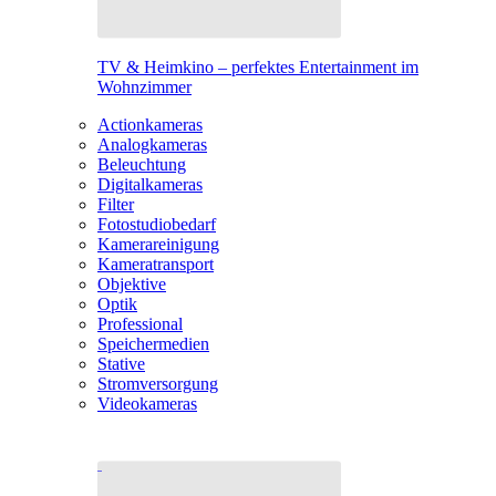
TV & Heimkino – perfektes Entertainment im
Wohnzimmer
Actionkameras
Analogkameras
Beleuchtung
Digitalkameras
Filter
Fotostudiobedarf
Kamerareinigung
Kameratransport
Objektive
Optik
Professional
Speichermedien
Stative
Stromversorgung
Videokameras