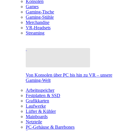
Konsolen
Games
Gaming-Tische
Gaming-Stühle
Merchandise
VR-Headsets
Streaming
Von Konsolen über PC bis hin zu VR – unsere
Gaming-Welt
Arbeitsspeicher
Festplatten & SSD
Grafikkarten
Laufwerke
Lüfter & Kühler
Mainboards
Netzteile
PC-Gehäuse & Barebones