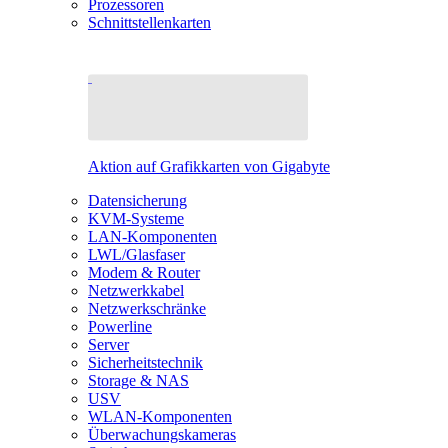
Prozessoren
Schnittstellenkarten
Aktion auf Grafikkarten von Gigabyte
Datensicherung
KVM-Systeme
LAN-Komponenten
LWL/Glasfaser
Modem & Router
Netzwerkkabel
Netzwerkschränke
Powerline
Server
Sicherheitstechnik
Storage & NAS
USV
WLAN-Komponenten
Überwachungskameras