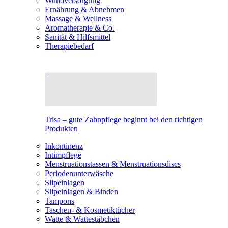
Wundversorgung
Ernährung & Abnehmen
Massage & Wellness
Aromatherapie & Co.
Sanität & Hilfsmittel
Therapiebedarf
Trisa – gute Zahnpflege beginnt bei den richtigen
Produkten
Inkontinenz
Intimpflege
Menstruationstassen & Menstruationsdiscs
Periodenunterwäsche
Slipeinlagen
Slipeinlagen & Binden
Tampons
Taschen- & Kosmetiktücher
Watte & Wattestäbchen