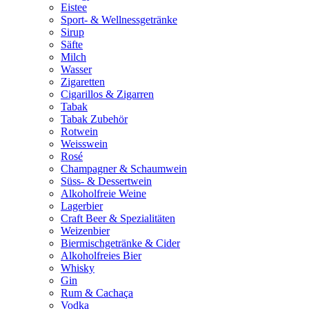
Eistee
Sport- & Wellnessgetränke
Sirup
Säfte
Milch
Wasser
Zigaretten
Cigarillos & Zigarren
Tabak
Tabak Zubehör
Rotwein
Weisswein
Rosé
Champagner & Schaumwein
Süss- & Dessertwein
Alkoholfreie Weine
Lagerbier
Craft Beer & Spezialitäten
Weizenbier
Biermischgetränke & Cider
Alkoholfreies Bier
Whisky
Gin
Rum & Cachaça
Vodka