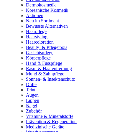
Dermokosmetik
Koreanische Kosmetik
Aktionen
Neu im Sortiment
Bewusste Alternativen
Haarpflege
Haarstyling
Haarcoloration
Beauty- & Pflegetools
Gesichtspflege
Körperpflege
Hand & Fusspflege
Rasur & Haarentfernung
Mund & Zahnpflege
Sonnen- & Insektenschutz
Düfte
Teint
Augen
Lippen
Nägel
Zubehör
Vitamine & Mineralstoffe
Prävention & Regeneration
Medizinische Geräte