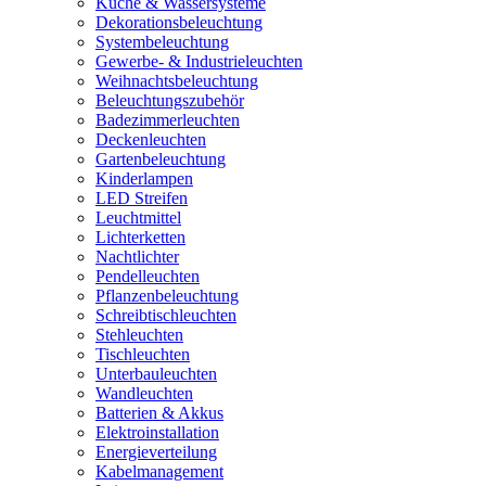
Küche & Wassersysteme
Dekorationsbeleuchtung
Systembeleuchtung
Gewerbe- & Industrieleuchten
Weihnachtsbeleuchtung
Beleuchtungszubehör
Badezimmerleuchten
Deckenleuchten
Gartenbeleuchtung
Kinderlampen
LED Streifen
Leuchtmittel
Lichterketten
Nachtlichter
Pendelleuchten
Pflanzenbeleuchtung
Schreibtischleuchten
Stehleuchten
Tischleuchten
Unterbauleuchten
Wandleuchten
Batterien & Akkus
Elektroinstallation
Energieverteilung
Kabelmanagement