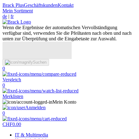
Brack Plus
Geschäftskunden
Kontakt
Mein Sortiment
de
|
fr
Wenn die Ergebnisse der automatischen Vervollständigung
verfügbar sind, verwenden Sie die Pfeiltasten nach oben und nach
unten zur Überprüfung und die Eingabetaste zur Auswahl.
Suchen
0
Vergleich
0
Merklisten
Mein Konto
Anmelden
0
CHF
0.00
IT & Multimedia