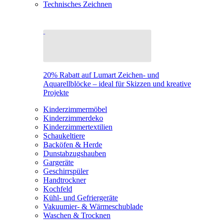
Technisches Zeichnen
20% Rabatt auf Lumart Zeichen- und
Aquarellblöcke – ideal für Skizzen und kreative
Projekte
Kinderzimmermöbel
Kinderzimmerdeko
Kinderzimmertextilien
Schaukeltiere
Backöfen & Herde
Dunstabzugshauben
Gargeräte
Geschirrspüler
Handtrockner
Kochfeld
Kühl- und Gefriergeräte
Vakuumier- & Wärmeschublade
Waschen & Trocknen