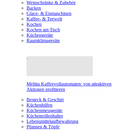
Weinschränke & Zubehör
Backen
Glace- & Eismaschinen
Kaffee- & Teewelt
Kochen
Kochen am Tisch
Küchengeräte
Raumklimageräte
Melitta Kaffeevollautomaten: von attraktiven
Aktionen profitieren
Besteck & Geschirr
Küchenhilfen
Küchenmessgeräte
Küchenrollenhalter
Lebensmittelaufbewahrung
Pfannen & Töpfe