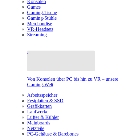
Konsolen
Games
Gaming-Tische
Gaming-Stühle
Merchandise
VR-Headsets
Streaming
Von Konsolen über PC bis hin zu VR – unsere
Gaming-Welt
Arbeitsspeicher
Festplatten & SSD
Grafikkarten
Laufwerke
Lüfter & Kühler
Mainboards
Netzteile
PC-Gehäuse & Barebones