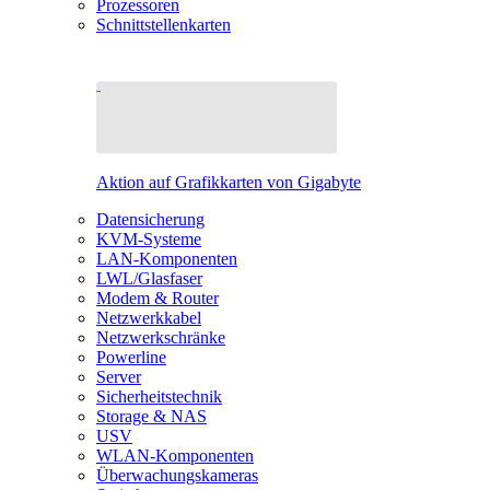
Prozessoren
Schnittstellenkarten
Aktion auf Grafikkarten von Gigabyte
Datensicherung
KVM-Systeme
LAN-Komponenten
LWL/Glasfaser
Modem & Router
Netzwerkkabel
Netzwerkschränke
Powerline
Server
Sicherheitstechnik
Storage & NAS
USV
WLAN-Komponenten
Überwachungskameras