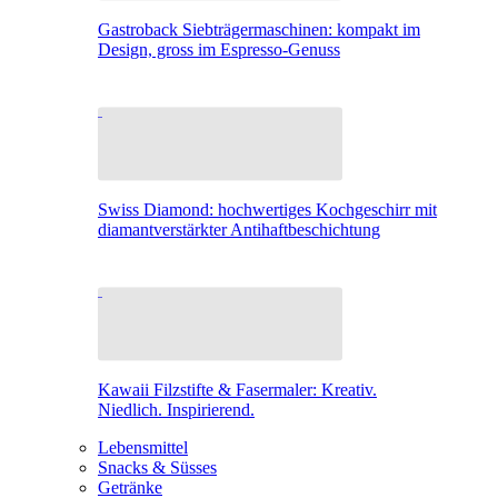
Gastroback Siebträgermaschinen: kompakt im
Design, gross im Espresso-Genuss
Swiss Diamond: hochwertiges Kochgeschirr mit
diamantverstärkter Antihaftbeschichtung
Kawaii Filzstifte & Fasermaler: Kreativ.
Niedlich. Inspirierend.
Lebensmittel
Snacks & Süsses
Getränke