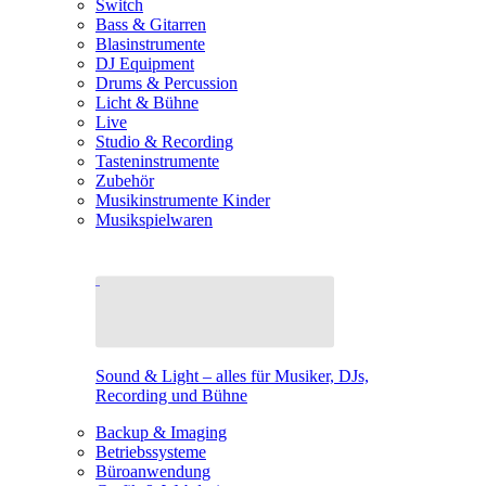
Switch
Bass & Gitarren
Blasinstrumente
DJ Equipment
Drums & Percussion
Licht & Bühne
Live
Studio & Recording
Tasteninstrumente
Zubehör
Musikinstrumente Kinder
Musikspielwaren
Sound & Light – alles für Musiker, DJs,
Recording und Bühne
Backup & Imaging
Betriebssysteme
Büroanwendung