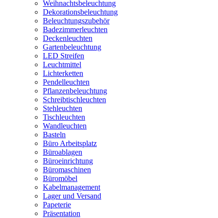
Weihnachtsbeleuchtung
Dekorationsbeleuchtung
Beleuchtungszubehör
Badezimmerleuchten
Deckenleuchten
Gartenbeleuchtung
LED Streifen
Leuchtmittel
Lichterketten
Pendelleuchten
Pflanzenbeleuchtung
Schreibtischleuchten
Stehleuchten
Tischleuchten
Wandleuchten
Basteln
Büro Arbeitsplatz
Büroablagen
Büroeinrichtung
Büromaschinen
Büromöbel
Kabelmanagement
Lager und Versand
Papeterie
Präsentation