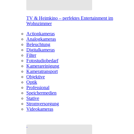
TV & Heimkino – perfektes Entertainment im
Wohnzimmer
Actionkameras
Analogkameras
Beleuchtung
Digitalkameras
Filter
Fotostudiobedarf
Kamerareinigung
Kameratransport
Objektive
Optik
Professional
Speichermedien
Stative
Stromversorgung
Videokameras