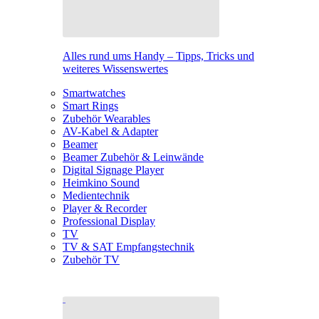
Alles rund ums Handy – Tipps, Tricks und
weiteres Wissenswertes
Smartwatches
Smart Rings
Zubehör Wearables
AV-Kabel & Adapter
Beamer
Beamer Zubehör & Leinwände
Digital Signage Player
Heimkino Sound
Medientechnik
Player & Recorder
Professional Display
TV
TV & SAT Empfangstechnik
Zubehör TV