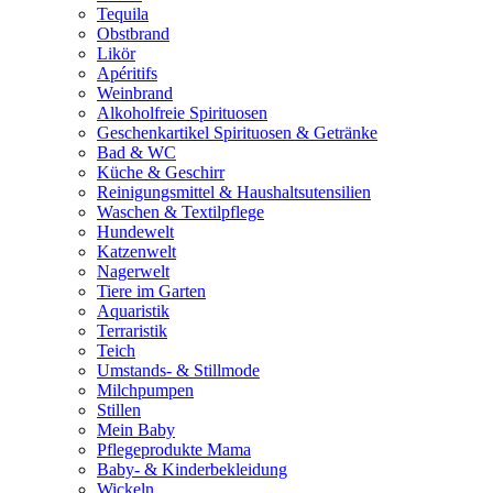
Tequila
Obstbrand
Likör
Apéritifs
Weinbrand
Alkoholfreie Spirituosen
Geschenkartikel Spirituosen & Getränke
Bad & WC
Küche & Geschirr
Reinigungsmittel & Haushaltsutensilien
Waschen & Textilpflege
Hundewelt
Katzenwelt
Nagerwelt
Tiere im Garten
Aquaristik
Terraristik
Teich
Umstands- & Stillmode
Milchpumpen
Stillen
Mein Baby
Pflegeprodukte Mama
Baby- & Kinderbekleidung
Wickeln