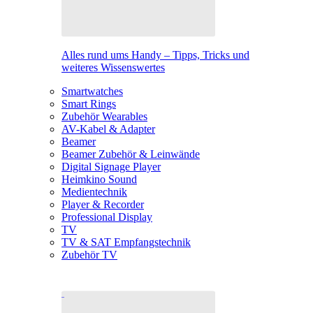
Alles rund ums Handy – Tipps, Tricks und
weiteres Wissenswertes
Smartwatches
Smart Rings
Zubehör Wearables
AV-Kabel & Adapter
Beamer
Beamer Zubehör & Leinwände
Digital Signage Player
Heimkino Sound
Medientechnik
Player & Recorder
Professional Display
TV
TV & SAT Empfangstechnik
Zubehör TV