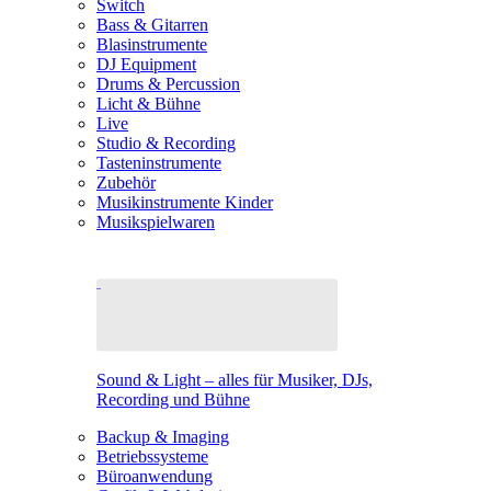
Switch
Bass & Gitarren
Blasinstrumente
DJ Equipment
Drums & Percussion
Licht & Bühne
Live
Studio & Recording
Tasteninstrumente
Zubehör
Musikinstrumente Kinder
Musikspielwaren
Sound & Light – alles für Musiker, DJs,
Recording und Bühne
Backup & Imaging
Betriebssysteme
Büroanwendung