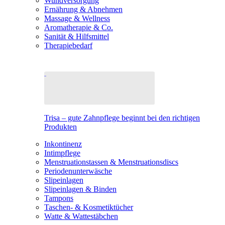
Wundversorgung
Ernährung & Abnehmen
Massage & Wellness
Aromatherapie & Co.
Sanität & Hilfsmittel
Therapiebedarf
Trisa – gute Zahnpflege beginnt bei den richtigen
Produkten
Inkontinenz
Intimpflege
Menstruationstassen & Menstruationsdiscs
Periodenunterwäsche
Slipeinlagen
Slipeinlagen & Binden
Tampons
Taschen- & Kosmetiktücher
Watte & Wattestäbchen