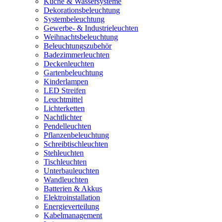
Küche & Wassersysteme
Dekorationsbeleuchtung
Systembeleuchtung
Gewerbe- & Industrieleuchten
Weihnachtsbeleuchtung
Beleuchtungszubehör
Badezimmerleuchten
Deckenleuchten
Gartenbeleuchtung
Kinderlampen
LED Streifen
Leuchtmittel
Lichterketten
Nachtlichter
Pendelleuchten
Pflanzenbeleuchtung
Schreibtischleuchten
Stehleuchten
Tischleuchten
Unterbauleuchten
Wandleuchten
Batterien & Akkus
Elektroinstallation
Energieverteilung
Kabelmanagement