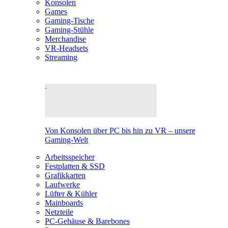
Konsolen
Games
Gaming-Tische
Gaming-Stühle
Merchandise
VR-Headsets
Streaming
Von Konsolen über PC bis hin zu VR – unsere
Gaming-Welt
Arbeitsspeicher
Festplatten & SSD
Grafikkarten
Laufwerke
Lüfter & Kühler
Mainboards
Netzteile
PC-Gehäuse & Barebones