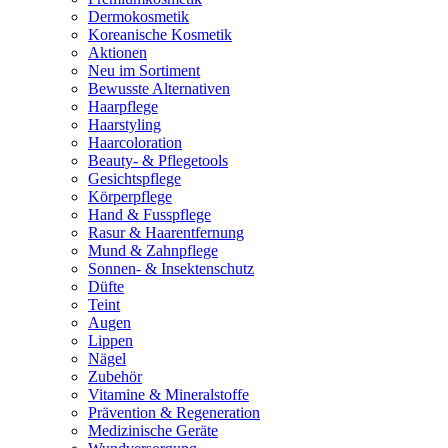
Dermokosmetik
Koreanische Kosmetik
Aktionen
Neu im Sortiment
Bewusste Alternativen
Haarpflege
Haarstyling
Haarcoloration
Beauty- & Pflegetools
Gesichtspflege
Körperpflege
Hand & Fusspflege
Rasur & Haarentfernung
Mund & Zahnpflege
Sonnen- & Insektenschutz
Düfte
Teint
Augen
Lippen
Nägel
Zubehör
Vitamine & Mineralstoffe
Prävention & Regeneration
Medizinische Geräte