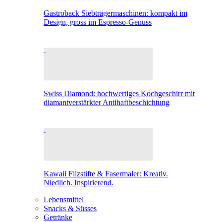
Gastroback Siebträgermaschinen: kompakt im
Design, gross im Espresso-Genuss
Swiss Diamond: hochwertiges Kochgeschirr mit
diamantverstärkter Antihaftbeschichtung
Kawaii Filzstifte & Fasermaler: Kreativ.
Niedlich. Inspirierend.
Lebensmittel
Snacks & Süsses
Getränke