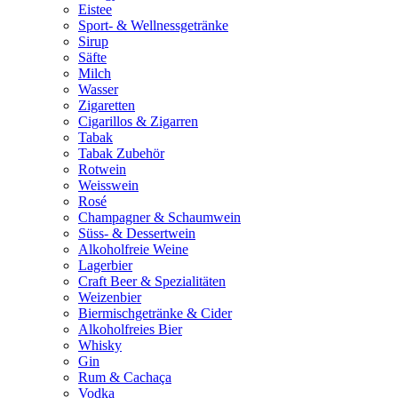
Eistee
Sport- & Wellnessgetränke
Sirup
Säfte
Milch
Wasser
Zigaretten
Cigarillos & Zigarren
Tabak
Tabak Zubehör
Rotwein
Weisswein
Rosé
Champagner & Schaumwein
Süss- & Dessertwein
Alkoholfreie Weine
Lagerbier
Craft Beer & Spezialitäten
Weizenbier
Biermischgetränke & Cider
Alkoholfreies Bier
Whisky
Gin
Rum & Cachaça
Vodka