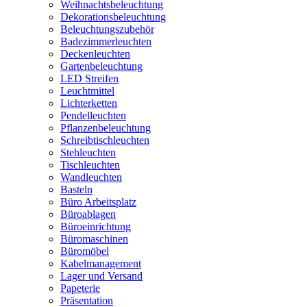
Weihnachtsbeleuchtung
Dekorationsbeleuchtung
Beleuchtungszubehör
Badezimmerleuchten
Deckenleuchten
Gartenbeleuchtung
LED Streifen
Leuchtmittel
Lichterketten
Pendelleuchten
Pflanzenbeleuchtung
Schreibtischleuchten
Stehleuchten
Tischleuchten
Wandleuchten
Basteln
Büro Arbeitsplatz
Büroablagen
Büroeinrichtung
Büromaschinen
Büromöbel
Kabelmanagement
Lager und Versand
Papeterie
Präsentation