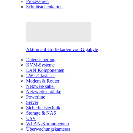
Prozessoren
Schnittstellenkarten
Aktion auf Grafikkarten von Gigabyte
Datensicherung
KVM-Systeme
LAN-Komponenten
LWL/Glasfaser
Modem & Router
Netzwerkkabel
Netzwerkschränke
Powerline
Server
Sicherheitstechnik
Storage & NAS
USV
WLAN-Komponenten
Überwachungskameras