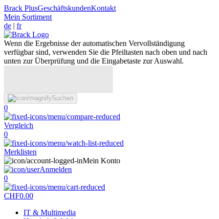
Brack Plus
Geschäftskunden
Kontakt
Mein Sortiment
de
|
fr
Wenn die Ergebnisse der automatischen Vervollständigung
verfügbar sind, verwenden Sie die Pfeiltasten nach oben und nach
unten zur Überprüfung und die Eingabetaste zur Auswahl.
Suchen
0
Vergleich
0
Merklisten
Mein Konto
Anmelden
0
CHF
0.00
IT & Multimedia