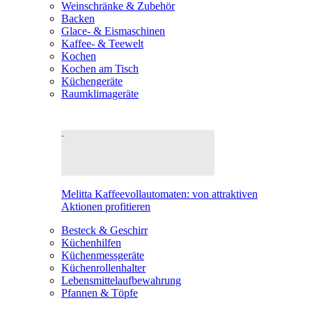
Weinschränke & Zubehör
Backen
Glace- & Eismaschinen
Kaffee- & Teewelt
Kochen
Kochen am Tisch
Küchengeräte
Raumklimageräte
Melitta Kaffeevollautomaten: von attraktiven
Aktionen profitieren
Besteck & Geschirr
Küchenhilfen
Küchenmessgeräte
Küchenrollenhalter
Lebensmittelaufbewahrung
Pfannen & Töpfe