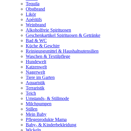
Tequila
Obstbrand
Likör
Apéritifs
Weinbrand
Alkoholfreie Spirituosen
Geschenkartikel Spirituosen & Getränke
Bad & WC
Küche & Geschirr
Reinigungsmittel & Haushaltsutensilien
Waschen & Textilpflege
Hundewelt
Katzenwelt
Nagerwelt
Tiere im Garten
Aquaristik
Terraristik
Teich
Umstands- & Stillmode
Milchpumpen
Stillen
Mein Baby
Pflegeprodukte Mama
Baby- & Kinderbekleidung
Wickeln