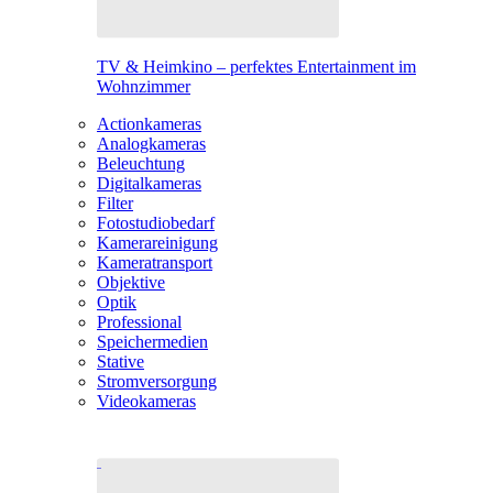
TV & Heimkino – perfektes Entertainment im
Wohnzimmer
Actionkameras
Analogkameras
Beleuchtung
Digitalkameras
Filter
Fotostudiobedarf
Kamerareinigung
Kameratransport
Objektive
Optik
Professional
Speichermedien
Stative
Stromversorgung
Videokameras