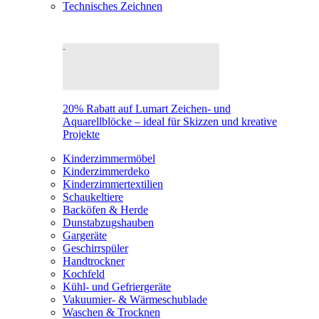
Technisches Zeichnen
20% Rabatt auf Lumart Zeichen- und
Aquarellblöcke – ideal für Skizzen und kreative
Projekte
Kinderzimmermöbel
Kinderzimmerdeko
Kinderzimmertextilien
Schaukeltiere
Backöfen & Herde
Dunstabzugshauben
Gargeräte
Geschirrspüler
Handtrockner
Kochfeld
Kühl- und Gefriergeräte
Vakuumier- & Wärmeschublade
Waschen & Trocknen