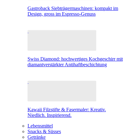
Gastroback Siebträgermaschinen: kompakt im
Design, gross im Espresso-Genuss
Swiss Diamond: hochwertiges Kochgeschirr mit
diamantverstärkter Antihaftbeschichtung
Kawaii Filzstifte & Fasermaler: Kreativ.
Niedlich. Inspirierend.
Lebensmittel
Snacks & Süsses
Getränke