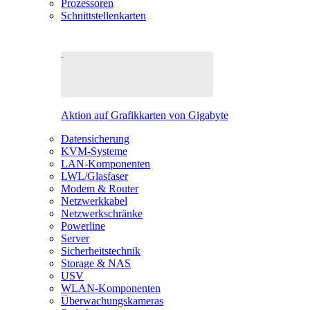
Prozessoren
Schnittstellenkarten
Aktion auf Grafikkarten von Gigabyte
Datensicherung
KVM-Systeme
LAN-Komponenten
LWL/Glasfaser
Modem & Router
Netzwerkkabel
Netzwerkschränke
Powerline
Server
Sicherheitstechnik
Storage & NAS
USV
WLAN-Komponenten
Überwachungskameras