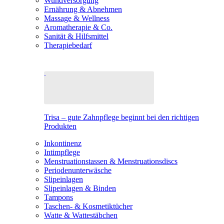
Wundversorgung
Ernährung & Abnehmen
Massage & Wellness
Aromatherapie & Co.
Sanität & Hilfsmittel
Therapiebedarf
Trisa – gute Zahnpflege beginnt bei den richtigen
Produkten
Inkontinenz
Intimpflege
Menstruationstassen & Menstruationsdiscs
Periodenunterwäsche
Slipeinlagen
Slipeinlagen & Binden
Tampons
Taschen- & Kosmetiktücher
Watte & Wattestäbchen