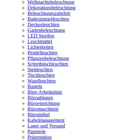
Weihnachtsbeleuchtung
Dekorationsbeleuchtung
Beleuchtungszubehör
Badezimmerleuchten
Deckenleuchten
Gartenbeleuchtung
LED Streifen
Leuchtmittel
Lichterketten
Pendelleuchten
Pflanzenbeleuchtung
Schreibtischleuchten
Stehleuchten
Tischleuchten
Wandleuchten
Basteln
Büro Arbeitsplatz
Büroablagen
Büroeinrichtung
Büromaschinen
Büromöbel
Kabelmanagement
Lager und Versand
Papeterie
Präsentation