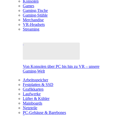
Konsolen
Games
Gaming-Tische
Gaming-Stühle
Merchandise
VR-Headsets
Streaming
Von Konsolen über PC bis hin zu VR – unsere
Gaming-Welt
Arbeitsspeicher
Festplatten & SSD
Grafikkarten
Laufwerke
Lüfter & Kühler
Mainboards
Netzteile
PC-Gehäuse & Barebones