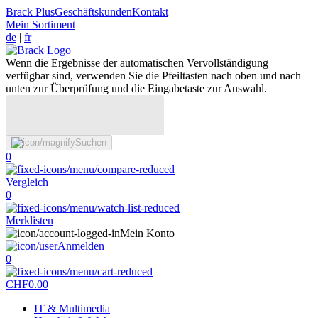
Brack Plus
Geschäftskunden
Kontakt
Mein Sortiment
de
|
fr
Wenn die Ergebnisse der automatischen Vervollständigung
verfügbar sind, verwenden Sie die Pfeiltasten nach oben und nach
unten zur Überprüfung und die Eingabetaste zur Auswahl.
Suchen
0
Vergleich
0
Merklisten
Mein Konto
Anmelden
0
CHF
0.00
IT & Multimedia