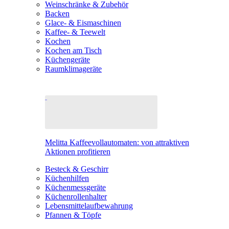
Weinschränke & Zubehör
Backen
Glace- & Eismaschinen
Kaffee- & Teewelt
Kochen
Kochen am Tisch
Küchengeräte
Raumklimageräte
Melitta Kaffeevollautomaten: von attraktiven
Aktionen profitieren
Besteck & Geschirr
Küchenhilfen
Küchenmessgeräte
Küchenrollenhalter
Lebensmittelaufbewahrung
Pfannen & Töpfe