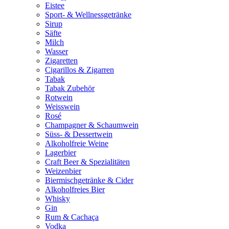
Eistee
Sport- & Wellnessgetränke
Sirup
Säfte
Milch
Wasser
Zigaretten
Cigarillos & Zigarren
Tabak
Tabak Zubehör
Rotwein
Weisswein
Rosé
Champagner & Schaumwein
Süss- & Dessertwein
Alkoholfreie Weine
Lagerbier
Craft Beer & Spezialitäten
Weizenbier
Biermischgetränke & Cider
Alkoholfreies Bier
Whisky
Gin
Rum & Cachaça
Vodka