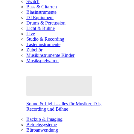
Switch
Bass & Gitarren
Blasinstrumente
DJ Equipment
Drums & Percussion
Licht & Bühne
Live
Studio & Recording
Tasteninstrumente
Zubehör
Musikinstrumente Kinder
Musikspielwaren
Sound & Light – alles für Musiker, DJs,
Recording und Bühne
Backup & Imaging
Betriebssysteme
Büroanwendung