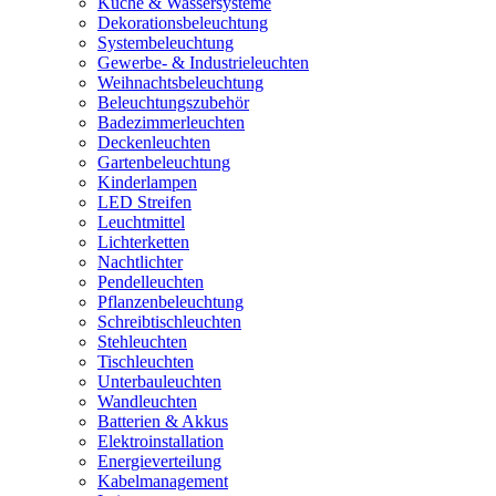
Küche & Wassersysteme
Dekorationsbeleuchtung
Systembeleuchtung
Gewerbe- & Industrieleuchten
Weihnachtsbeleuchtung
Beleuchtungszubehör
Badezimmerleuchten
Deckenleuchten
Gartenbeleuchtung
Kinderlampen
LED Streifen
Leuchtmittel
Lichterketten
Nachtlichter
Pendelleuchten
Pflanzenbeleuchtung
Schreibtischleuchten
Stehleuchten
Tischleuchten
Unterbauleuchten
Wandleuchten
Batterien & Akkus
Elektroinstallation
Energieverteilung
Kabelmanagement