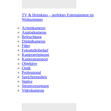
TV & Heimkino – perfektes Entertainment im
Wohnzimmer
Actionkameras
Analogkameras
Beleuchtung
Digitalkameras
Filter
Fotostudiobedarf
Kamerareinigung
Kameratransport
Objektive
Optik
Professional
Speichermedien
Stative
Stromversorgung
Videokameras