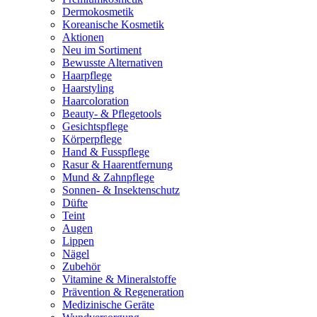
Dermokosmetik
Koreanische Kosmetik
Aktionen
Neu im Sortiment
Bewusste Alternativen
Haarpflege
Haarstyling
Haarcoloration
Beauty- & Pflegetools
Gesichtspflege
Körperpflege
Hand & Fusspflege
Rasur & Haarentfernung
Mund & Zahnpflege
Sonnen- & Insektenschutz
Düfte
Teint
Augen
Lippen
Nägel
Zubehör
Vitamine & Mineralstoffe
Prävention & Regeneration
Medizinische Geräte