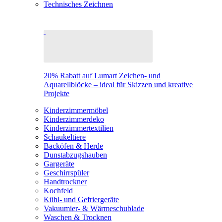
Technisches Zeichnen
20% Rabatt auf Lumart Zeichen- und
Aquarellblöcke – ideal für Skizzen und kreative
Projekte
Kinderzimmermöbel
Kinderzimmerdeko
Kinderzimmertextilien
Schaukeltiere
Backöfen & Herde
Dunstabzugshauben
Gargeräte
Geschirrspüler
Handtrockner
Kochfeld
Kühl- und Gefriergeräte
Vakuumier- & Wärmeschublade
Waschen & Trocknen