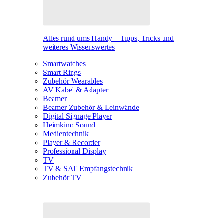
Alles rund ums Handy – Tipps, Tricks und
weiteres Wissenswertes
Smartwatches
Smart Rings
Zubehör Wearables
AV-Kabel & Adapter
Beamer
Beamer Zubehör & Leinwände
Digital Signage Player
Heimkino Sound
Medientechnik
Player & Recorder
Professional Display
TV
TV & SAT Empfangstechnik
Zubehör TV