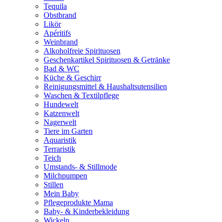
Tequila
Obstbrand
Likör
Apéritifs
Weinbrand
Alkoholfreie Spirituosen
Geschenkartikel Spirituosen & Getränke
Bad & WC
Küche & Geschirr
Reinigungsmittel & Haushaltsutensilien
Waschen & Textilpflege
Hundewelt
Katzenwelt
Nagerwelt
Tiere im Garten
Aquaristik
Terraristik
Teich
Umstands- & Stillmode
Milchpumpen
Stillen
Mein Baby
Pflegeprodukte Mama
Baby- & Kinderbekleidung
Wickeln