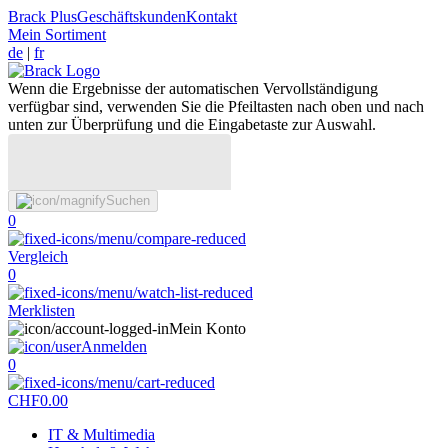
Brack Plus
Geschäftskunden
Kontakt
Mein Sortiment
de
|
fr
Wenn die Ergebnisse der automatischen Vervollständigung
verfügbar sind, verwenden Sie die Pfeiltasten nach oben und nach
unten zur Überprüfung und die Eingabetaste zur Auswahl.
Suchen
0
Vergleich
0
Merklisten
Mein Konto
Anmelden
0
CHF
0.00
IT & Multimedia