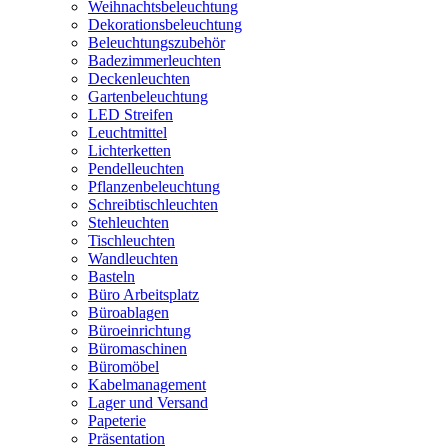
Weihnachtsbeleuchtung
Dekorationsbeleuchtung
Beleuchtungszubehör
Badezimmerleuchten
Deckenleuchten
Gartenbeleuchtung
LED Streifen
Leuchtmittel
Lichterketten
Pendelleuchten
Pflanzenbeleuchtung
Schreibtischleuchten
Stehleuchten
Tischleuchten
Wandleuchten
Basteln
Büro Arbeitsplatz
Büroablagen
Büroeinrichtung
Büromaschinen
Büromöbel
Kabelmanagement
Lager und Versand
Papeterie
Präsentation