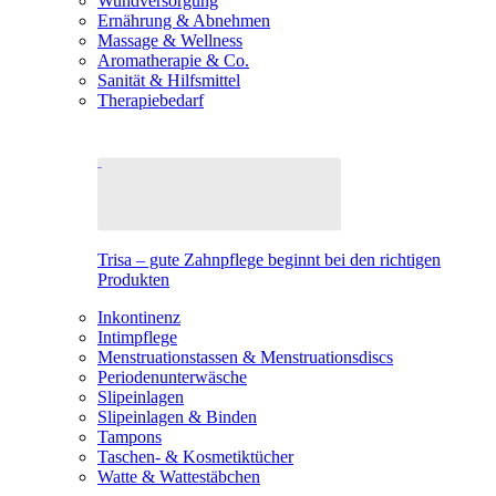
Wundversorgung
Ernährung & Abnehmen
Massage & Wellness
Aromatherapie & Co.
Sanität & Hilfsmittel
Therapiebedarf
Trisa – gute Zahnpflege beginnt bei den richtigen
Produkten
Inkontinenz
Intimpflege
Menstruationstassen & Menstruationsdiscs
Periodenunterwäsche
Slipeinlagen
Slipeinlagen & Binden
Tampons
Taschen- & Kosmetiktücher
Watte & Wattestäbchen