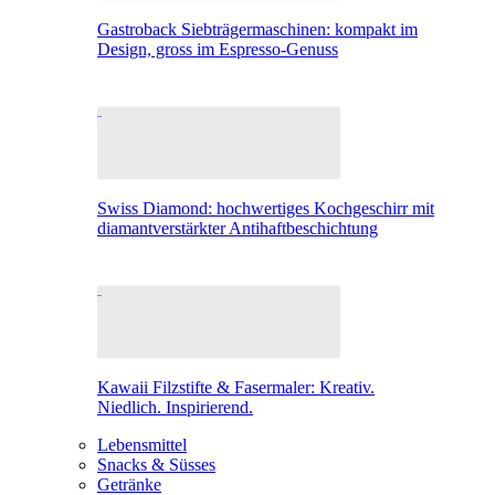
Gastroback Siebträgermaschinen: kompakt im
Design, gross im Espresso-Genuss
Swiss Diamond: hochwertiges Kochgeschirr mit
diamantverstärkter Antihaftbeschichtung
Kawaii Filzstifte & Fasermaler: Kreativ.
Niedlich. Inspirierend.
Lebensmittel
Snacks & Süsses
Getränke