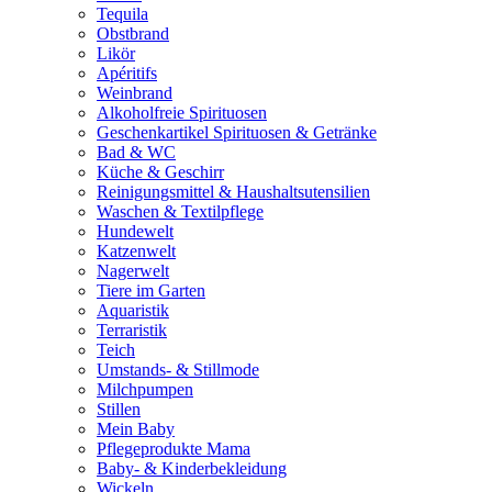
Tequila
Obstbrand
Likör
Apéritifs
Weinbrand
Alkoholfreie Spirituosen
Geschenkartikel Spirituosen & Getränke
Bad & WC
Küche & Geschirr
Reinigungsmittel & Haushaltsutensilien
Waschen & Textilpflege
Hundewelt
Katzenwelt
Nagerwelt
Tiere im Garten
Aquaristik
Terraristik
Teich
Umstands- & Stillmode
Milchpumpen
Stillen
Mein Baby
Pflegeprodukte Mama
Baby- & Kinderbekleidung
Wickeln