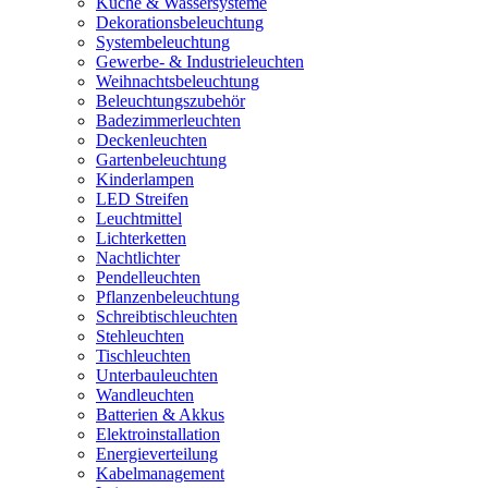
Küche & Wassersysteme
Dekorationsbeleuchtung
Systembeleuchtung
Gewerbe- & Industrieleuchten
Weihnachtsbeleuchtung
Beleuchtungszubehör
Badezimmerleuchten
Deckenleuchten
Gartenbeleuchtung
Kinderlampen
LED Streifen
Leuchtmittel
Lichterketten
Nachtlichter
Pendelleuchten
Pflanzenbeleuchtung
Schreibtischleuchten
Stehleuchten
Tischleuchten
Unterbauleuchten
Wandleuchten
Batterien & Akkus
Elektroinstallation
Energieverteilung
Kabelmanagement