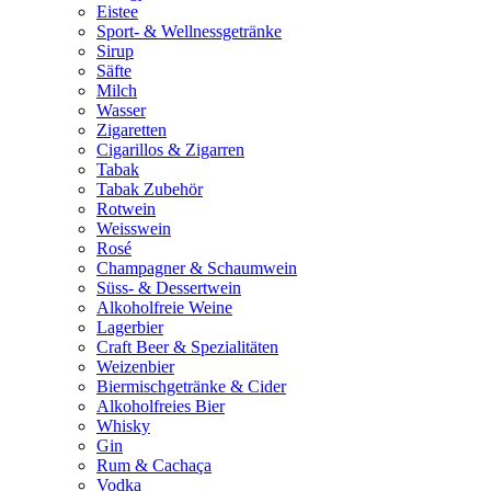
Eistee
Sport- & Wellnessgetränke
Sirup
Säfte
Milch
Wasser
Zigaretten
Cigarillos & Zigarren
Tabak
Tabak Zubehör
Rotwein
Weisswein
Rosé
Champagner & Schaumwein
Süss- & Dessertwein
Alkoholfreie Weine
Lagerbier
Craft Beer & Spezialitäten
Weizenbier
Biermischgetränke & Cider
Alkoholfreies Bier
Whisky
Gin
Rum & Cachaça
Vodka