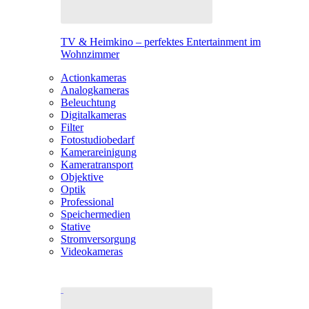
TV & Heimkino – perfektes Entertainment im
Wohnzimmer
Actionkameras
Analogkameras
Beleuchtung
Digitalkameras
Filter
Fotostudiobedarf
Kamerareinigung
Kameratransport
Objektive
Optik
Professional
Speichermedien
Stative
Stromversorgung
Videokameras