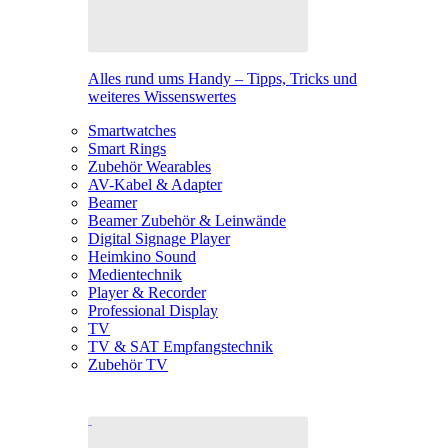
Alles rund ums Handy – Tipps, Tricks und
weiteres Wissenswertes
Smartwatches
Smart Rings
Zubehör Wearables
AV-Kabel & Adapter
Beamer
Beamer Zubehör & Leinwände
Digital Signage Player
Heimkino Sound
Medientechnik
Player & Recorder
Professional Display
TV
TV & SAT Empfangstechnik
Zubehör TV