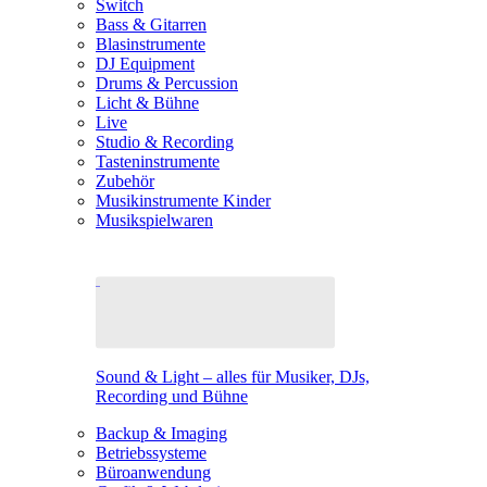
Switch
Bass & Gitarren
Blasinstrumente
DJ Equipment
Drums & Percussion
Licht & Bühne
Live
Studio & Recording
Tasteninstrumente
Zubehör
Musikinstrumente Kinder
Musikspielwaren
Sound & Light – alles für Musiker, DJs,
Recording und Bühne
Backup & Imaging
Betriebssysteme
Büroanwendung