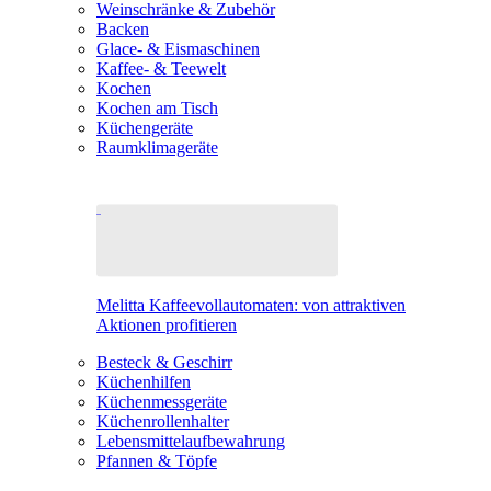
Weinschränke & Zubehör
Backen
Glace- & Eismaschinen
Kaffee- & Teewelt
Kochen
Kochen am Tisch
Küchengeräte
Raumklimageräte
Melitta Kaffeevollautomaten: von attraktiven
Aktionen profitieren
Besteck & Geschirr
Küchenhilfen
Küchenmessgeräte
Küchenrollenhalter
Lebensmittelaufbewahrung
Pfannen & Töpfe