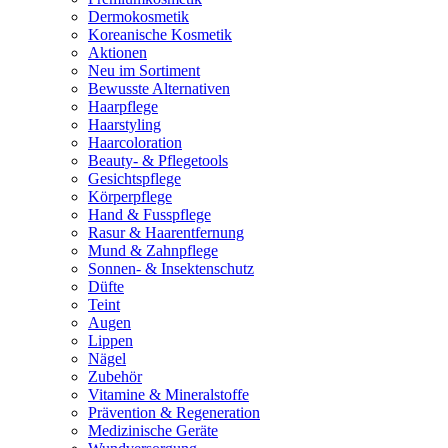
Dermokosmetik
Koreanische Kosmetik
Aktionen
Neu im Sortiment
Bewusste Alternativen
Haarpflege
Haarstyling
Haarcoloration
Beauty- & Pflegetools
Gesichtspflege
Körperpflege
Hand & Fusspflege
Rasur & Haarentfernung
Mund & Zahnpflege
Sonnen- & Insektenschutz
Düfte
Teint
Augen
Lippen
Nägel
Zubehör
Vitamine & Mineralstoffe
Prävention & Regeneration
Medizinische Geräte