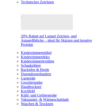
Technisches Zeichnen
20% Rabatt auf Lumart Zeichen- und
Aquarellblöcke – ideal für Skizzen und kreative
Projekte
Kinderzimmermöbel
Kinderzimmerdeko
Kinderzimmertextilien
Schaukeltiere
Backöfen & Herde
Dunstabzugshauben
Gargeräte
Geschirrspüler
Handtrockner
Kochfeld
Kühl- und Gefriergeräte
Vakuumier- & Wärmeschublade
Waschen & Trocknen