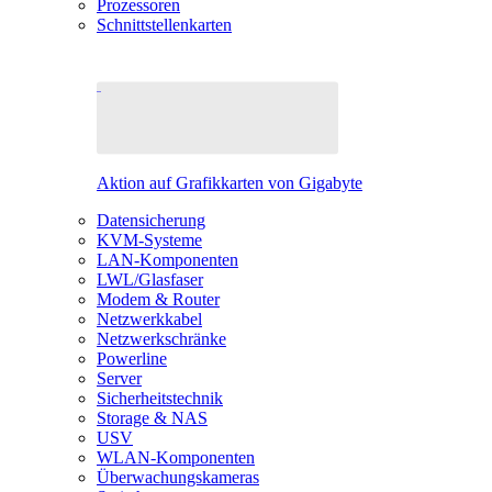
Prozessoren
Schnittstellenkarten
Aktion auf Grafikkarten von Gigabyte
Datensicherung
KVM-Systeme
LAN-Komponenten
LWL/Glasfaser
Modem & Router
Netzwerkkabel
Netzwerkschränke
Powerline
Server
Sicherheitstechnik
Storage & NAS
USV
WLAN-Komponenten
Überwachungskameras