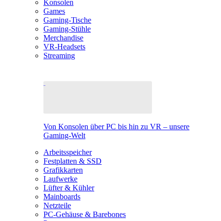
Konsolen
Games
Gaming-Tische
Gaming-Stühle
Merchandise
VR-Headsets
Streaming
Von Konsolen über PC bis hin zu VR – unsere
Gaming-Welt
Arbeitsspeicher
Festplatten & SSD
Grafikkarten
Laufwerke
Lüfter & Kühler
Mainboards
Netzteile
PC-Gehäuse & Barebones