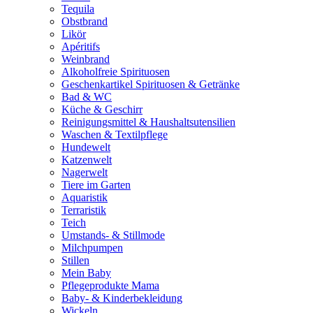
Tequila
Obstbrand
Likör
Apéritifs
Weinbrand
Alkoholfreie Spirituosen
Geschenkartikel Spirituosen & Getränke
Bad & WC
Küche & Geschirr
Reinigungsmittel & Haushaltsutensilien
Waschen & Textilpflege
Hundewelt
Katzenwelt
Nagerwelt
Tiere im Garten
Aquaristik
Terraristik
Teich
Umstands- & Stillmode
Milchpumpen
Stillen
Mein Baby
Pflegeprodukte Mama
Baby- & Kinderbekleidung
Wickeln