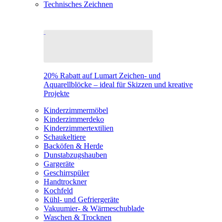
Technisches Zeichnen
20% Rabatt auf Lumart Zeichen- und
Aquarellblöcke – ideal für Skizzen und kreative
Projekte
Kinderzimmermöbel
Kinderzimmerdeko
Kinderzimmertextilien
Schaukeltiere
Backöfen & Herde
Dunstabzugshauben
Gargeräte
Geschirrspüler
Handtrockner
Kochfeld
Kühl- und Gefriergeräte
Vakuumier- & Wärmeschublade
Waschen & Trocknen