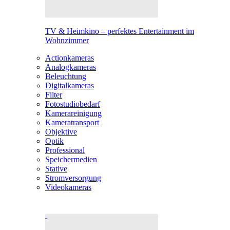
TV & Heimkino – perfektes Entertainment im
Wohnzimmer
Actionkameras
Analogkameras
Beleuchtung
Digitalkameras
Filter
Fotostudiobedarf
Kamerareinigung
Kameratransport
Objektive
Optik
Professional
Speichermedien
Stative
Stromversorgung
Videokameras