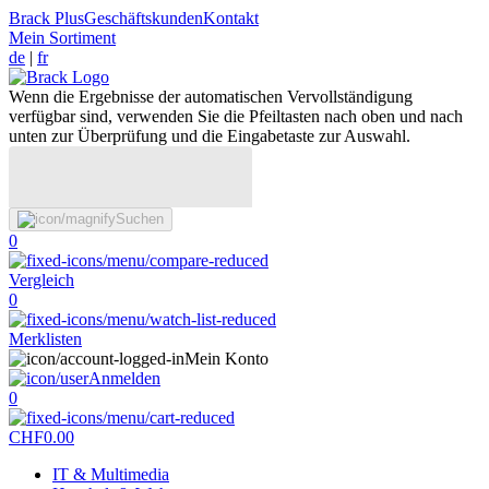
Brack Plus
Geschäftskunden
Kontakt
Mein Sortiment
de
|
fr
Wenn die Ergebnisse der automatischen Vervollständigung
verfügbar sind, verwenden Sie die Pfeiltasten nach oben und nach
unten zur Überprüfung und die Eingabetaste zur Auswahl.
Suchen
0
Vergleich
0
Merklisten
Mein Konto
Anmelden
0
CHF
0.00
IT & Multimedia