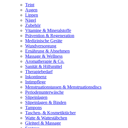
Teint
Augen
Lippen
Nägel
Zubehör
Vitamine & Mineralstoffe
Prävention & Regeneration
Medizinische Geräte
Wundversorgung
Ernährung & Abnehmen
Massage & Wellness
Aromatherapie & Co.
Sanität & Hilfsmittel
Therapiebedarf
Inkontinenz
Intimpflege
Menstruationstassen & Menstruationsdiscs
Periodenunterwäsche
Slipeinlagen
Slipeinlagen & Binden
Tampons
Taschen- & Kosmetiktücher
Watte & Wattestäbchen
Gleitgel & Massage