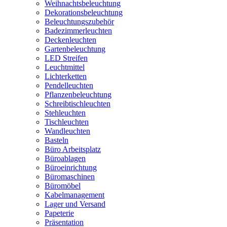
Weihnachtsbeleuchtung
Dekorationsbeleuchtung
Beleuchtungszubehör
Badezimmerleuchten
Deckenleuchten
Gartenbeleuchtung
LED Streifen
Leuchtmittel
Lichterketten
Pendelleuchten
Pflanzenbeleuchtung
Schreibtischleuchten
Stehleuchten
Tischleuchten
Wandleuchten
Basteln
Büro Arbeitsplatz
Büroablagen
Büroeinrichtung
Büromaschinen
Büromöbel
Kabelmanagement
Lager und Versand
Papeterie
Präsentation