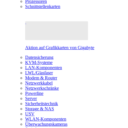
Prozessoren
Schnittstellenkarten
Aktion auf Grafikkarten von Gigabyte
Datensicherung
KVM-Systeme
LAN-Komponenten
LWL/Glasfaser
Modem & Router
Netzwerkkabel
Netzwerkschränke
Powerline
Server
Sicherheitstechnik
Storage & NAS
USV
WLAN-Komponenten
Überwachungskameras