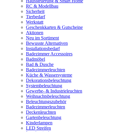
Haussteuerung & Smart Home
RC & Modellbau
Sicherheit
Tierbedarf
Werkstatt
Geschenkkarten & Gutscheine
Aktionen
Neu im Sortiment
Bewusste Alternativen
Installationsbedarf
Badezimmer Accessoires
Badmöbel
Bad & Dusche
Badezimmerleuchten
Küche & Wassersysteme
Dekorationsbeleuchtung
Systembeleuchtung
Gewerbe- & Industrieleuchten
Weihnachtsbeleuchtung
Beleuchtungszubehör
Badezimmerleuchten
Deckenleuchten
Gartenbeleuchtung
Kinderlampen
LED Streifen