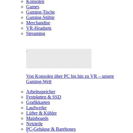
Konsolen
Games
Gaming-Tische
Gaming-Stühle
Merchandise
VR-Headsets
Streaming
Von Konsolen über PC bis hin zu VR – unsere
Gaming-Welt
Arbeitsspeicher
Festplatten & SSD
Grafikkarten
Laufwerke
Lüfter & Kühler
Mainboards
Netzteile
PC-Gehäuse & Barebones