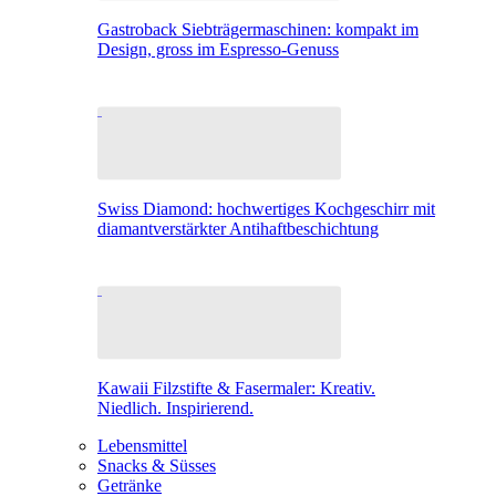
Gastroback Siebträgermaschinen: kompakt im
Design, gross im Espresso-Genuss
Swiss Diamond: hochwertiges Kochgeschirr mit
diamantverstärkter Antihaftbeschichtung
Kawaii Filzstifte & Fasermaler: Kreativ.
Niedlich. Inspirierend.
Lebensmittel
Snacks & Süsses
Getränke