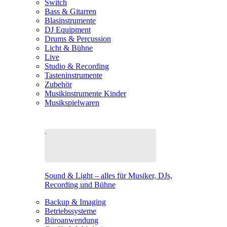
Switch
Bass & Gitarren
Blasinstrumente
DJ Equipment
Drums & Percussion
Licht & Bühne
Live
Studio & Recording
Tasteninstrumente
Zubehör
Musikinstrumente Kinder
Musikspielwaren
Sound & Light – alles für Musiker, DJs,
Recording und Bühne
Backup & Imaging
Betriebssysteme
Büroanwendung