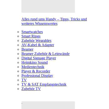
Alles rund ums Handy – Tipps, Tricks und
weiteres Wissenswertes
Smartwatches
Smart Rings
Zubehör Wearables
AV-Kabel & Adapter
Beamer
Beamer Zubehör & Leinwände
Digital Signage Player
Heimkino Sound
Medientechnik
Player & Recorder
Professional Display
TV
TV & SAT Empfangstechnik
Zubehör TV