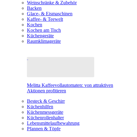
Weinschränke & Zubehör
Backen
Glace- & Eismaschinen
Kaffee- & Teewelt
Kochen
Kochen am Tisch
Küchengeräte
Raumklimageräte
Melitta Kaffeevollautomaten: von attraktiven
Aktionen profitieren
Besteck & Geschirr
Küchenhilfen
Küchenmessgeräte
Küchenrollenhalter
Lebensmittelaufbewahrung
Pfannen & Töpfe