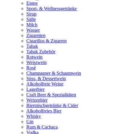
Eistee
Sport- & Wellnessgetränke
Sirup
Säfte
Milch
Wasser
Zigaretten
Cigarillos & Zigarren
Tabak
Tabak Zubehör
Rotwein
Weisswein
Rosé
Champagner & Schaumwein
Süss- & Dessertwein
Alkoholfreie Weine
Lagerbier
Craft Beer & Spezialitäten
Weizenbier
Biermischgetränke & Cider
Alkoholfreies Bier
Whisky
Gin
Rum & Cachaça
Vodka