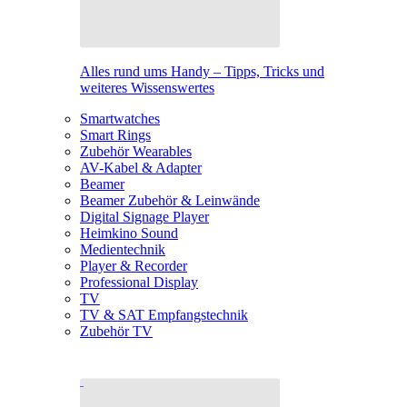
Alles rund ums Handy – Tipps, Tricks und
weiteres Wissenswertes
Smartwatches
Smart Rings
Zubehör Wearables
AV-Kabel & Adapter
Beamer
Beamer Zubehör & Leinwände
Digital Signage Player
Heimkino Sound
Medientechnik
Player & Recorder
Professional Display
TV
TV & SAT Empfangstechnik
Zubehör TV