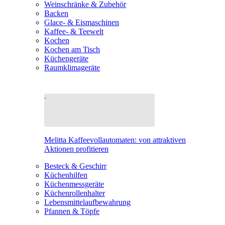
Weinschränke & Zubehör
Backen
Glace- & Eismaschinen
Kaffee- & Teewelt
Kochen
Kochen am Tisch
Küchengeräte
Raumklimageräte
Melitta Kaffeevollautomaten: von attraktiven
Aktionen profitieren
Besteck & Geschirr
Küchenhilfen
Küchenmessgeräte
Küchenrollenhalter
Lebensmittelaufbewahrung
Pfannen & Töpfe