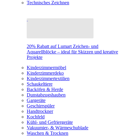
Technisches Zeichnen
20% Rabatt auf Lumart Zeichen- und
Aquarellblöcke – ideal für Skizzen und kreative
Projekte
Kinderzimmermöbel
Kinderzimmerdeko
Kinderzimmertextilien
Schaukeltiere
Backöfen & Herde
Dunstabzugshauben
Gargeräte
Geschirrspüler
Handtrockner
Kochfeld
Kühl- und Gefriergeräte
Vakuumier- & Wärmeschublade
Waschen & Trocknen