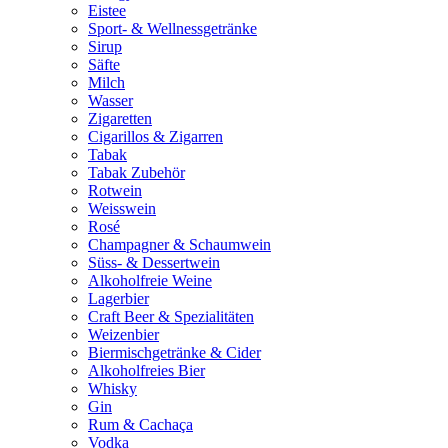
Eistee
Sport- & Wellnessgetränke
Sirup
Säfte
Milch
Wasser
Zigaretten
Cigarillos & Zigarren
Tabak
Tabak Zubehör
Rotwein
Weisswein
Rosé
Champagner & Schaumwein
Süss- & Dessertwein
Alkoholfreie Weine
Lagerbier
Craft Beer & Spezialitäten
Weizenbier
Biermischgetränke & Cider
Alkoholfreies Bier
Whisky
Gin
Rum & Cachaça
Vodka