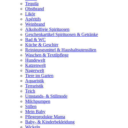
Tequila
Obstbrand
Likör
Apéritifs
Weinbrand
Alkoholfreie Spirituosen
Geschenkartikel Spirituosen & Getränke
Bad & WC
Küche & Geschirr
Reinigungsmittel & Haushaltsutensilien
Waschen & Textilpflege
Hundewelt
Katzenwelt
Nagerwelt
Tiere im Garten
Aquaristik
Terraristik
Teich
Umstands- & Stillmode
Milchpumpen
Stillen
Mein Baby
Pflegeprodukte Mama
Baby- & Kinderbekleidung
Wickeln