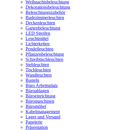
Weihnachtsbeleuchtung
Dekorationsbeleuchtung
Beleuchtungszubehör
Badezimmerleuchten
Deckenleuchten
Gartenbeleuchtung
LED Streifen
Leuchtmittel
Lichterketten
Pendelleuchten
Pflanzenbeleuchtung
Schreibtischleuchten
Stehleuchten
Tischleuchten
Wandleuchten
Basteln
Büro Arbeitsplatz
Büroablagen
Büroeinrichtung
Büromaschinen
Büromöbel
Kabelmanagement
Lager und Versand
Papeterie
Präsentation