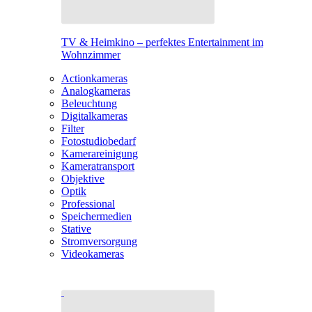
TV & Heimkino – perfektes Entertainment im
Wohnzimmer
Actionkameras
Analogkameras
Beleuchtung
Digitalkameras
Filter
Fotostudiobedarf
Kamerareinigung
Kameratransport
Objektive
Optik
Professional
Speichermedien
Stative
Stromversorgung
Videokameras