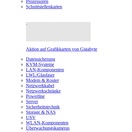
Prozessoren
Schnittstellenkarten
Aktion auf Grafikkarten von Gigabyte
Datensicherung
KVM-Systeme
LAN-Komponenten
LWL/Glasfaser
Modem & Router
Netzwerkkabel
Netzwerkschränke
Powerline
Server
Sicherheitstechnik
Storage & NAS
USV
WLAN-Komponenten
Überwachungskameras