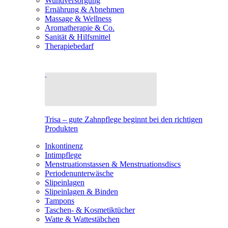
Wundversorgung
Ernährung & Abnehmen
Massage & Wellness
Aromatherapie & Co.
Sanität & Hilfsmittel
Therapiebedarf
Trisa – gute Zahnpflege beginnt bei den richtigen
Produkten
Inkontinenz
Intimpflege
Menstruationstassen & Menstruationsdiscs
Periodenunterwäsche
Slipeinlagen
Slipeinlagen & Binden
Tampons
Taschen- & Kosmetiktücher
Watte & Wattestäbchen