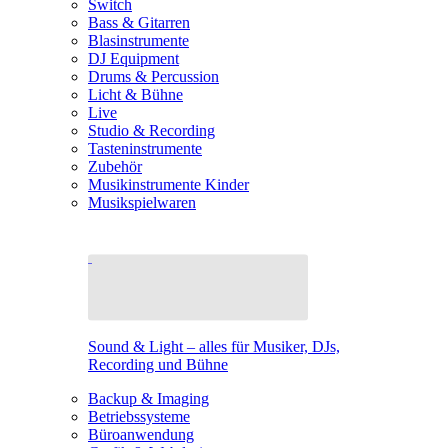
Switch
Bass & Gitarren
Blasinstrumente
DJ Equipment
Drums & Percussion
Licht & Bühne
Live
Studio & Recording
Tasteninstrumente
Zubehör
Musikinstrumente Kinder
Musikspielwaren
Sound & Light – alles für Musiker, DJs,
Recording und Bühne
Backup & Imaging
Betriebssysteme
Büroanwendung