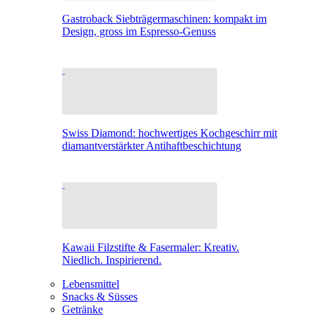
Gastroback Siebträgermaschinen: kompakt im
Design, gross im Espresso-Genuss
Swiss Diamond: hochwertiges Kochgeschirr mit
diamantverstärkter Antihaftbeschichtung
Kawaii Filzstifte & Fasermaler: Kreativ.
Niedlich. Inspirierend.
Lebensmittel
Snacks & Süsses
Getränke