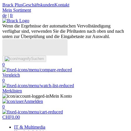
Brack Plus
Geschäftskunden
Kontakt
Mein Sortiment
de
|
fr
Wenn die Ergebnisse der automatischen Vervollständigung
verfügbar sind, verwenden Sie die Pfeiltasten nach oben und nach
unten zur Überprüfung und die Eingabetaste zur Auswahl.
Suchen
0
Vergleich
0
Merklisten
Mein Konto
Anmelden
0
CHF
0.00
IT & Multimedia