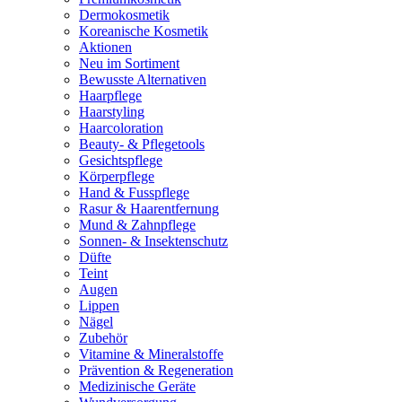
Dermokosmetik
Koreanische Kosmetik
Aktionen
Neu im Sortiment
Bewusste Alternativen
Haarpflege
Haarstyling
Haarcoloration
Beauty- & Pflegetools
Gesichtspflege
Körperpflege
Hand & Fusspflege
Rasur & Haarentfernung
Mund & Zahnpflege
Sonnen- & Insektenschutz
Düfte
Teint
Augen
Lippen
Nägel
Zubehör
Vitamine & Mineralstoffe
Prävention & Regeneration
Medizinische Geräte