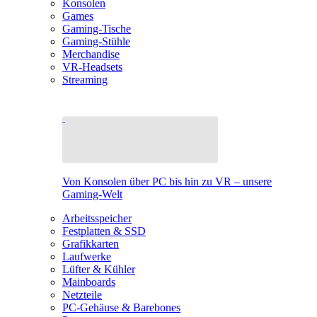
Konsolen
Games
Gaming-Tische
Gaming-Stühle
Merchandise
VR-Headsets
Streaming
Von Konsolen über PC bis hin zu VR – unsere
Gaming-Welt
Arbeitsspeicher
Festplatten & SSD
Grafikkarten
Laufwerke
Lüfter & Kühler
Mainboards
Netzteile
PC-Gehäuse & Barebones