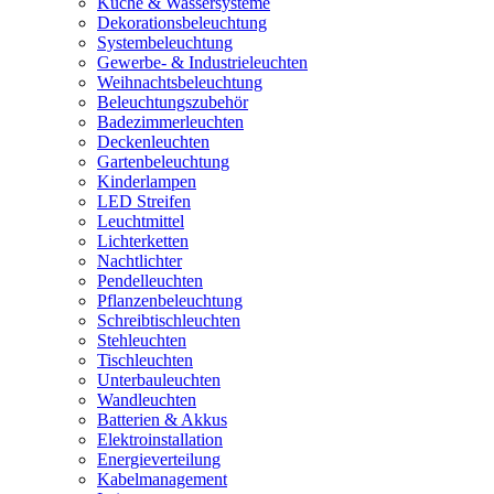
Küche & Wassersysteme
Dekorationsbeleuchtung
Systembeleuchtung
Gewerbe- & Industrieleuchten
Weihnachtsbeleuchtung
Beleuchtungszubehör
Badezimmerleuchten
Deckenleuchten
Gartenbeleuchtung
Kinderlampen
LED Streifen
Leuchtmittel
Lichterketten
Nachtlichter
Pendelleuchten
Pflanzenbeleuchtung
Schreibtischleuchten
Stehleuchten
Tischleuchten
Unterbauleuchten
Wandleuchten
Batterien & Akkus
Elektroinstallation
Energieverteilung
Kabelmanagement