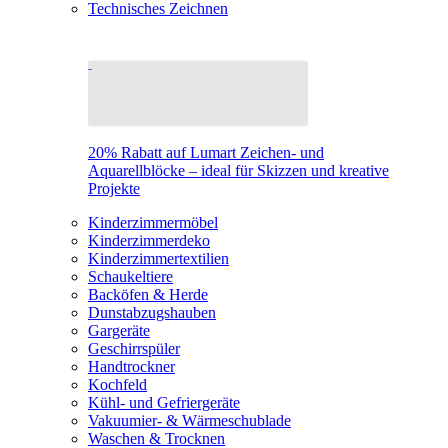
Technisches Zeichnen
20% Rabatt auf Lumart Zeichen- und
Aquarellblöcke – ideal für Skizzen und kreative
Projekte
Kinderzimmermöbel
Kinderzimmerdeko
Kinderzimmertextilien
Schaukeltiere
Backöfen & Herde
Dunstabzugshauben
Gargeräte
Geschirrspüler
Handtrockner
Kochfeld
Kühl- und Gefriergeräte
Vakuumier- & Wärmeschublade
Waschen & Trocknen