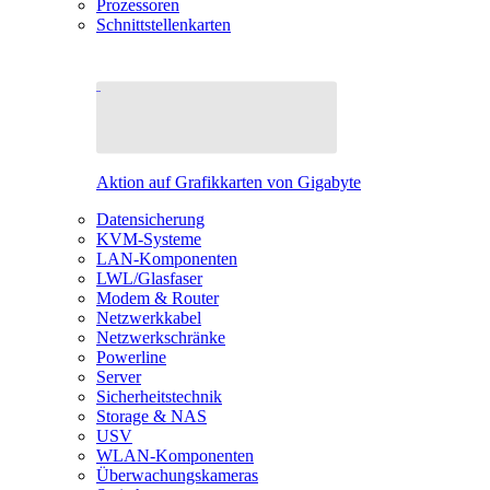
Prozessoren
Schnittstellenkarten
Aktion auf Grafikkarten von Gigabyte
Datensicherung
KVM-Systeme
LAN-Komponenten
LWL/Glasfaser
Modem & Router
Netzwerkkabel
Netzwerkschränke
Powerline
Server
Sicherheitstechnik
Storage & NAS
USV
WLAN-Komponenten
Überwachungskameras