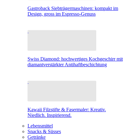
Gastroback Siebträgermaschinen: kompakt im
Design, gross im Espresso-Genuss
Swiss Diamond: hochwertiges Kochgeschirr mit
diamantverstärkter Antihaftbeschichtung
Kawaii Filzstifte & Fasermaler: Kreativ.
Niedlich. Inspirierend.
Lebensmittel
Snacks & Süsses
Getränke