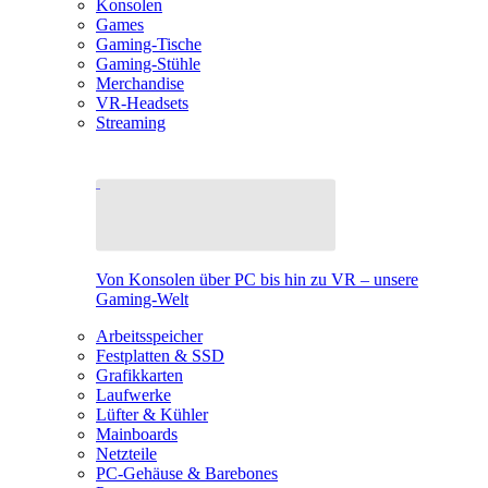
Konsolen
Games
Gaming-Tische
Gaming-Stühle
Merchandise
VR-Headsets
Streaming
Von Konsolen über PC bis hin zu VR – unsere
Gaming-Welt
Arbeitsspeicher
Festplatten & SSD
Grafikkarten
Laufwerke
Lüfter & Kühler
Mainboards
Netzteile
PC-Gehäuse & Barebones