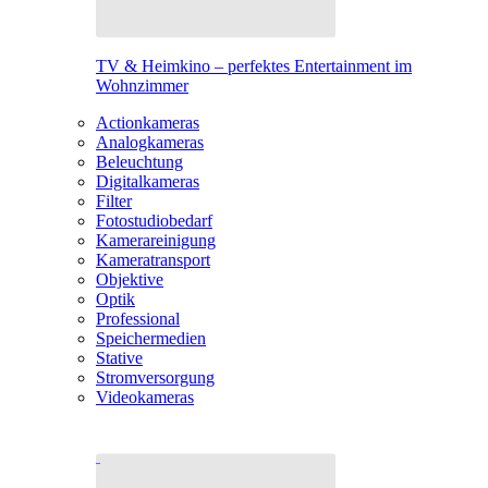
TV & Heimkino – perfektes Entertainment im
Wohnzimmer
Actionkameras
Analogkameras
Beleuchtung
Digitalkameras
Filter
Fotostudiobedarf
Kamerareinigung
Kameratransport
Objektive
Optik
Professional
Speichermedien
Stative
Stromversorgung
Videokameras