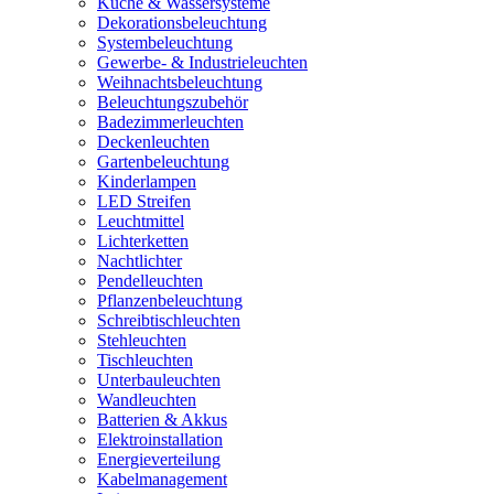
Küche & Wassersysteme
Dekorationsbeleuchtung
Systembeleuchtung
Gewerbe- & Industrieleuchten
Weihnachtsbeleuchtung
Beleuchtungszubehör
Badezimmerleuchten
Deckenleuchten
Gartenbeleuchtung
Kinderlampen
LED Streifen
Leuchtmittel
Lichterketten
Nachtlichter
Pendelleuchten
Pflanzenbeleuchtung
Schreibtischleuchten
Stehleuchten
Tischleuchten
Unterbauleuchten
Wandleuchten
Batterien & Akkus
Elektroinstallation
Energieverteilung
Kabelmanagement