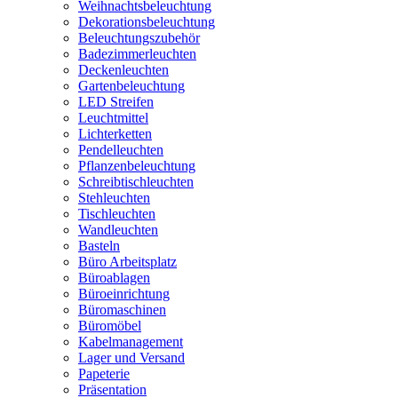
Weihnachtsbeleuchtung
Dekorationsbeleuchtung
Beleuchtungszubehör
Badezimmerleuchten
Deckenleuchten
Gartenbeleuchtung
LED Streifen
Leuchtmittel
Lichterketten
Pendelleuchten
Pflanzenbeleuchtung
Schreibtischleuchten
Stehleuchten
Tischleuchten
Wandleuchten
Basteln
Büro Arbeitsplatz
Büroablagen
Büroeinrichtung
Büromaschinen
Büromöbel
Kabelmanagement
Lager und Versand
Papeterie
Präsentation