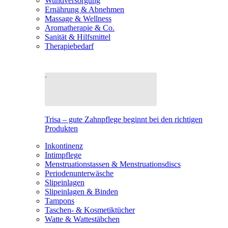
Wundversorgung
Ernährung & Abnehmen
Massage & Wellness
Aromatherapie & Co.
Sanität & Hilfsmittel
Therapiebedarf
Trisa – gute Zahnpflege beginnt bei den richtigen
Produkten
Inkontinenz
Intimpflege
Menstruationstassen & Menstruationsdiscs
Periodenunterwäsche
Slipeinlagen
Slipeinlagen & Binden
Tampons
Taschen- & Kosmetiktücher
Watte & Wattestäbchen