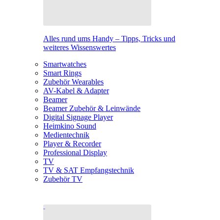
Alles rund ums Handy – Tipps, Tricks und
weiteres Wissenswertes
Smartwatches
Smart Rings
Zubehör Wearables
AV-Kabel & Adapter
Beamer
Beamer Zubehör & Leinwände
Digital Signage Player
Heimkino Sound
Medientechnik
Player & Recorder
Professional Display
TV
TV & SAT Empfangstechnik
Zubehör TV