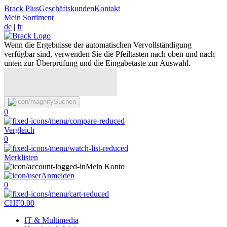
Brack Plus
Geschäftskunden
Kontakt
Mein Sortiment
de
|
fr
Wenn die Ergebnisse der automatischen Vervollständigung
verfügbar sind, verwenden Sie die Pfeiltasten nach oben und nach
unten zur Überprüfung und die Eingabetaste zur Auswahl.
Suchen
0
Vergleich
0
Merklisten
Mein Konto
Anmelden
0
CHF
0.00
IT & Multimedia