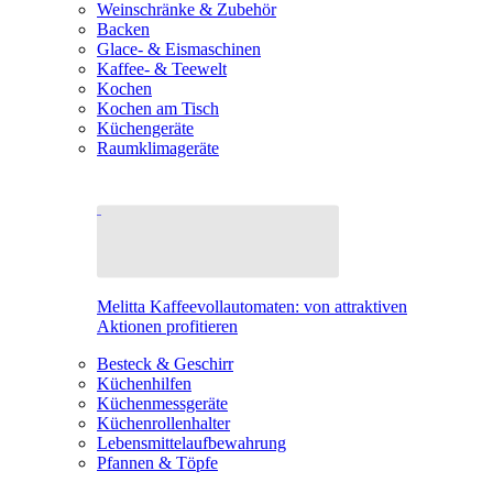
Weinschränke & Zubehör
Backen
Glace- & Eismaschinen
Kaffee- & Teewelt
Kochen
Kochen am Tisch
Küchengeräte
Raumklimageräte
Melitta Kaffeevollautomaten: von attraktiven
Aktionen profitieren
Besteck & Geschirr
Küchenhilfen
Küchenmessgeräte
Küchenrollenhalter
Lebensmittelaufbewahrung
Pfannen & Töpfe