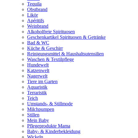
Tequila
Obstbrand
Likör
Apéritifs
Weinbrand
Alkoholfreie Spirituosen
Geschenkartikel Spirituosen & Getränke
Bad & WC
Küche & Geschirr
Reinigungsmittel & Haushaltsutensilien
Waschen & Textilpflege
Hundewelt
Katzenwelt
Nagerwelt
Tiere im Garten
Aquaristik
Terraristik
Teich
Umstands- & Stillmode
Milchpumpen
Stillen
Mein Baby
Pflegeprodukte Mama
Baby- & Kinderbekleidung
Wickeln