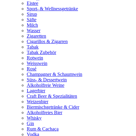
Eistee
Sport- & Wellnessgetränke
Sirup
Säfte
Milch
Wasser
Zigaretten
Cigarillos & Zigarren
Tabak
Tabak Zubehör
Rotwein
Weisswein
Rosé
Champagner & Schaumwein
Süss- & Dessertwein
Alkoholfreie Weine
Lagerbier
Craft Beer & Spezialitäten
Weizenbier
Biermischgetränke & Cider
Alkoholfreies Bier
Whisky
Gin
Rum & Cachaça
Vodka