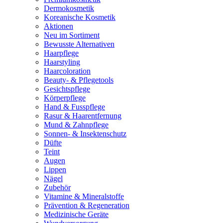
Dermokosmetik
Koreanische Kosmetik
Aktionen
Neu im Sortiment
Bewusste Alternativen
Haarpflege
Haarstyling
Haarcoloration
Beauty- & Pflegetools
Gesichtspflege
Körperpflege
Hand & Fusspflege
Rasur & Haarentfernung
Mund & Zahnpflege
Sonnen- & Insektenschutz
Düfte
Teint
Augen
Lippen
Nägel
Zubehör
Vitamine & Mineralstoffe
Prävention & Regeneration
Medizinische Geräte