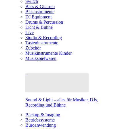
Switch
Bass & Gitarren
Blasinstrumente
DJ Equipment
Drums & Percussion
Licht & Bühne
Live
Studio & Recording
Tasteninstrumente
Zubehör
Musikinstrumente Kinder
Musikspielwaren
Sound & Light – alles für Musiker, DJs,
Recording und Bühne
Backup & Imaging
Betriebssysteme
Büroanwendung