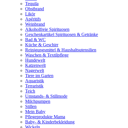
Tequila
Obstbrand
Likör
Apéritifs
Weinbrand
Alkoholfreie Spirituosen
Geschenkartikel Spirituosen & Getränke
Bad & WC
Küche & Geschirr
Reinigungsmittel & Haushaltsutensilien
Waschen & Textilpflege
Hundewelt
Katzenwelt
Nagerwelt
Tiere im Garten
Aquaristik
Terraristik
Teich
Umstands- & Stillmode
Milchpumpen
Stillen
Mein Baby
Pflegeprodukte Mama
Baby- & Kinderbekleidung
Wickeln