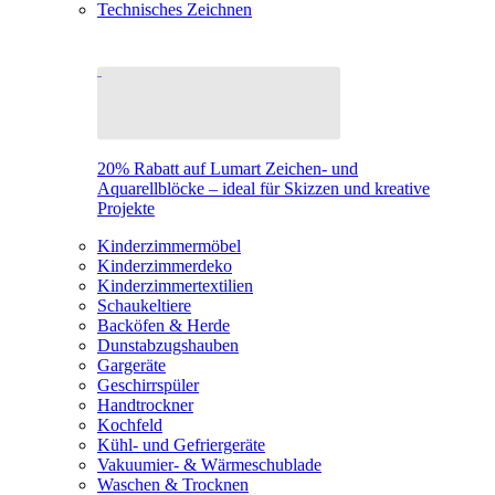
Technisches Zeichnen
20% Rabatt auf Lumart Zeichen- und
Aquarellblöcke – ideal für Skizzen und kreative
Projekte
Kinderzimmermöbel
Kinderzimmerdeko
Kinderzimmertextilien
Schaukeltiere
Backöfen & Herde
Dunstabzugshauben
Gargeräte
Geschirrspüler
Handtrockner
Kochfeld
Kühl- und Gefriergeräte
Vakuumier- & Wärmeschublade
Waschen & Trocknen