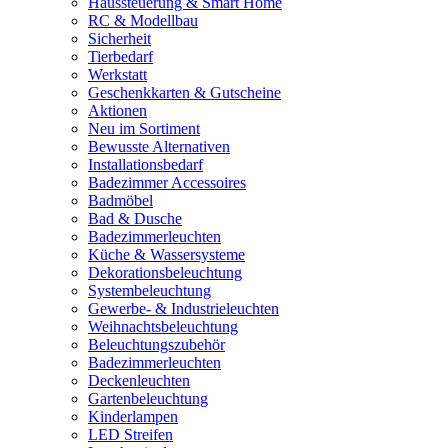
Haussteuerung & Smart Home
RC & Modellbau
Sicherheit
Tierbedarf
Werkstatt
Geschenkkarten & Gutscheine
Aktionen
Neu im Sortiment
Bewusste Alternativen
Installationsbedarf
Badezimmer Accessoires
Badmöbel
Bad & Dusche
Badezimmerleuchten
Küche & Wassersysteme
Dekorationsbeleuchtung
Systembeleuchtung
Gewerbe- & Industrieleuchten
Weihnachtsbeleuchtung
Beleuchtungszubehör
Badezimmerleuchten
Deckenleuchten
Gartenbeleuchtung
Kinderlampen
LED Streifen