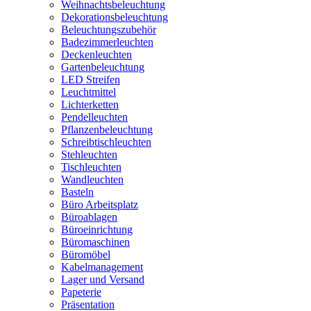
Weihnachtsbeleuchtung
Dekorationsbeleuchtung
Beleuchtungszubehör
Badezimmerleuchten
Deckenleuchten
Gartenbeleuchtung
LED Streifen
Leuchtmittel
Lichterketten
Pendelleuchten
Pflanzenbeleuchtung
Schreibtischleuchten
Stehleuchten
Tischleuchten
Wandleuchten
Basteln
Büro Arbeitsplatz
Büroablagen
Büroeinrichtung
Büromaschinen
Büromöbel
Kabelmanagement
Lager und Versand
Papeterie
Präsentation