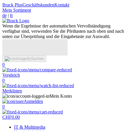
Brack Plus
Geschäftskunden
Kontakt
Mein Sortiment
de
|
fr
Wenn die Ergebnisse der automatischen Vervollständigung
verfügbar sind, verwenden Sie die Pfeiltasten nach oben und nach
unten zur Überprüfung und die Eingabetaste zur Auswahl.
Suchen
0
Vergleich
0
Merklisten
Mein Konto
Anmelden
0
CHF
0.00
IT & Multimedia