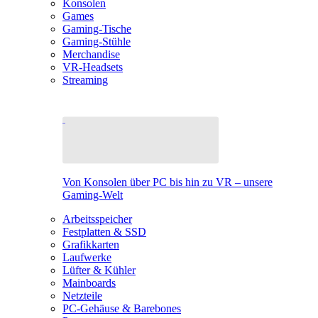
Konsolen
Games
Gaming-Tische
Gaming-Stühle
Merchandise
VR-Headsets
Streaming
Von Konsolen über PC bis hin zu VR – unsere
Gaming-Welt
Arbeitsspeicher
Festplatten & SSD
Grafikkarten
Laufwerke
Lüfter & Kühler
Mainboards
Netzteile
PC-Gehäuse & Barebones