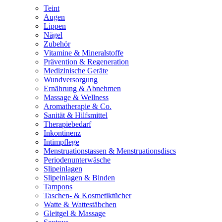
Teint
Augen
Lippen
Nägel
Zubehör
Vitamine & Mineralstoffe
Prävention & Regeneration
Medizinische Geräte
Wundversorgung
Ernährung & Abnehmen
Massage & Wellness
Aromatherapie & Co.
Sanität & Hilfsmittel
Therapiebedarf
Inkontinenz
Intimpflege
Menstruationstassen & Menstruationsdiscs
Periodenunterwäsche
Slipeinlagen
Slipeinlagen & Binden
Tampons
Taschen- & Kosmetiktücher
Watte & Wattestäbchen
Gleitgel & Massage