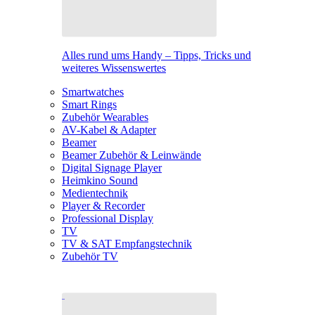
Alles rund ums Handy – Tipps, Tricks und
weiteres Wissenswertes
Smartwatches
Smart Rings
Zubehör Wearables
AV-Kabel & Adapter
Beamer
Beamer Zubehör & Leinwände
Digital Signage Player
Heimkino Sound
Medientechnik
Player & Recorder
Professional Display
TV
TV & SAT Empfangstechnik
Zubehör TV