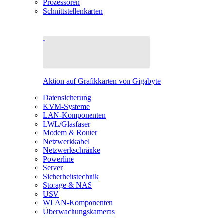
Prozessoren
Schnittstellenkarten
Aktion auf Grafikkarten von Gigabyte
Datensicherung
KVM-Systeme
LAN-Komponenten
LWL/Glasfaser
Modem & Router
Netzwerkkabel
Netzwerkschränke
Powerline
Server
Sicherheitstechnik
Storage & NAS
USV
WLAN-Komponenten
Überwachungskameras