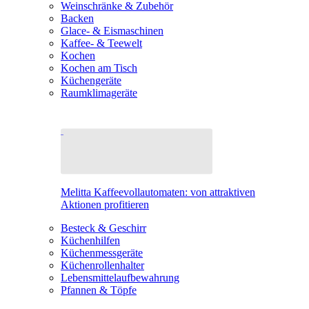
Weinschränke & Zubehör
Backen
Glace- & Eismaschinen
Kaffee- & Teewelt
Kochen
Kochen am Tisch
Küchengeräte
Raumklimageräte
Melitta Kaffeevollautomaten: von attraktiven
Aktionen profitieren
Besteck & Geschirr
Küchenhilfen
Küchenmessgeräte
Küchenrollenhalter
Lebensmittelaufbewahrung
Pfannen & Töpfe