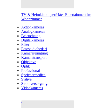
TV & Heimkino – perfektes Entertainment im
Wohnzimmer
Actionkameras
Analogkameras
Beleuchtung
Digitalkameras
Filter
Fotostudiobedarf
Kamerareinigung
Kameratransport
Objektive
Optik
Professional
Speichermedien
Stative
Stromversorgung
Videokameras