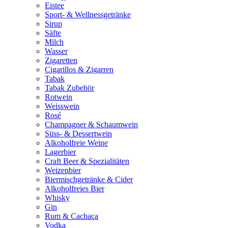
Eistee
Sport- & Wellnessgetränke
Sirup
Säfte
Milch
Wasser
Zigaretten
Cigarillos & Zigarren
Tabak
Tabak Zubehör
Rotwein
Weisswein
Rosé
Champagner & Schaumwein
Süss- & Dessertwein
Alkoholfreie Weine
Lagerbier
Craft Beer & Spezialitäten
Weizenbier
Biermischgetränke & Cider
Alkoholfreies Bier
Whisky
Gin
Rum & Cachaça
Vodka