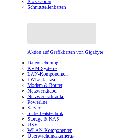
Prozessoren
Schnittstellenkarten
Aktion auf Grafikkarten von Gigabyte
Datensicherung
KVM-Systeme
LAN-Komponenten
LWL/Glasfaser
Modem & Router
Netzwerkkabel
Netzwerkschränke
Powerline
Server
Sicherheitstechnik
Storage & NAS
USV
WLAN-Komponenten
Überwachungskameras