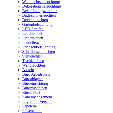
Weihnachtsbeleuchtung
Dekorationsbeleuchtung
Beleuchtungszubehör
Badezimmerleuchten
Deckenleuchten
Gartenbeleuchtung
LED Streifen
Leuchtmittel
Lichterketten
Pendelleuchten
Pflanzenbeleuchtung
Schreibtischleuchten
Stehleuchten
Tischleuchten
Wandleuchten
Basteln
Büro Arbeitsplatz
Büroablagen
Büroeinrichtung
Büromaschinen
Büromöbel
Kabelmanagement
Lager und Versand
Papeterie
Präsentation