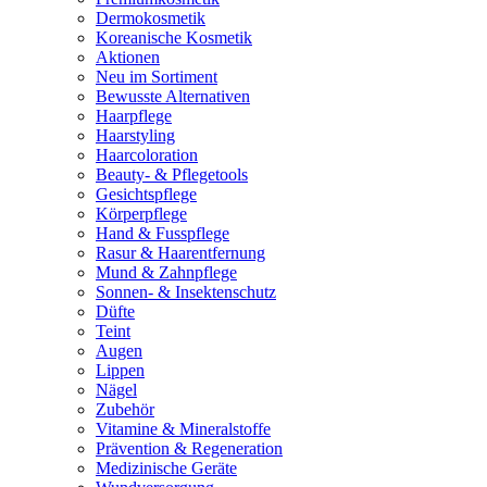
Dermokosmetik
Koreanische Kosmetik
Aktionen
Neu im Sortiment
Bewusste Alternativen
Haarpflege
Haarstyling
Haarcoloration
Beauty- & Pflegetools
Gesichtspflege
Körperpflege
Hand & Fusspflege
Rasur & Haarentfernung
Mund & Zahnpflege
Sonnen- & Insektenschutz
Düfte
Teint
Augen
Lippen
Nägel
Zubehör
Vitamine & Mineralstoffe
Prävention & Regeneration
Medizinische Geräte