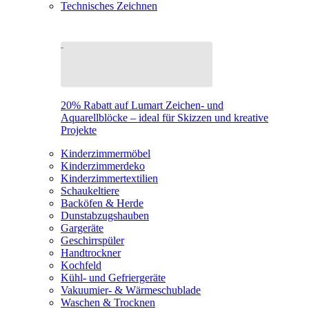
Technisches Zeichnen
20% Rabatt auf Lumart Zeichen- und
Aquarellblöcke – ideal für Skizzen und kreative
Projekte
Kinderzimmermöbel
Kinderzimmerdeko
Kinderzimmertextilien
Schaukeltiere
Backöfen & Herde
Dunstabzugshauben
Gargeräte
Geschirrspüler
Handtrockner
Kochfeld
Kühl- und Gefriergeräte
Vakuumier- & Wärmeschublade
Waschen & Trocknen