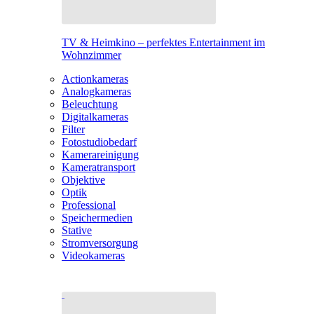
TV & Heimkino – perfektes Entertainment im
Wohnzimmer
Actionkameras
Analogkameras
Beleuchtung
Digitalkameras
Filter
Fotostudiobedarf
Kamerareinigung
Kameratransport
Objektive
Optik
Professional
Speichermedien
Stative
Stromversorgung
Videokameras