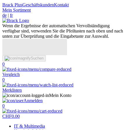
Brack Plus
Geschäftskunden
Kontakt
Mein Sortiment
de
|
fr
Wenn die Ergebnisse der automatischen Vervollständigung
verfügbar sind, verwenden Sie die Pfeiltasten nach oben und nach
unten zur Überprüfung und die Eingabetaste zur Auswahl.
Suchen
0
Vergleich
0
Merklisten
Mein Konto
Anmelden
0
CHF
0.00
IT & Multimedia