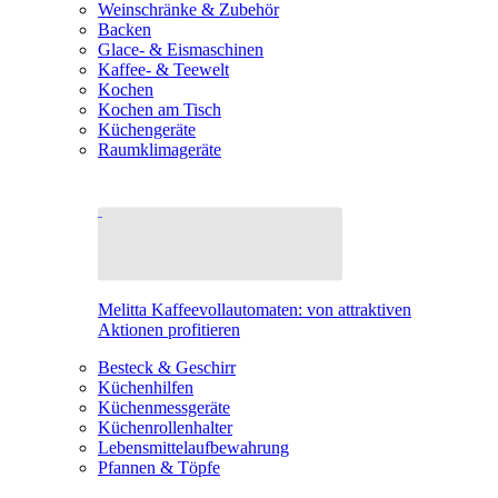
Weinschränke & Zubehör
Backen
Glace- & Eismaschinen
Kaffee- & Teewelt
Kochen
Kochen am Tisch
Küchengeräte
Raumklimageräte
Melitta Kaffeevollautomaten: von attraktiven
Aktionen profitieren
Besteck & Geschirr
Küchenhilfen
Küchenmessgeräte
Küchenrollenhalter
Lebensmittelaufbewahrung
Pfannen & Töpfe