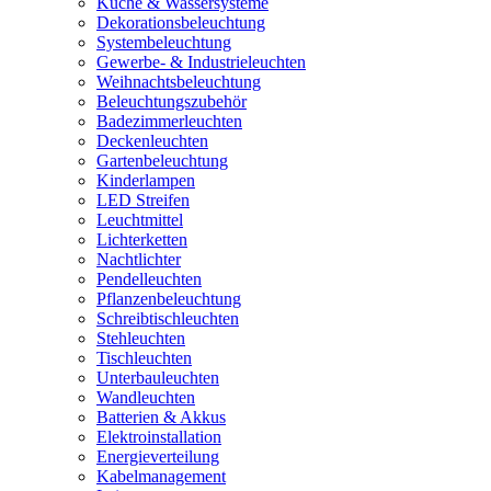
Küche & Wassersysteme
Dekorationsbeleuchtung
Systembeleuchtung
Gewerbe- & Industrieleuchten
Weihnachtsbeleuchtung
Beleuchtungszubehör
Badezimmerleuchten
Deckenleuchten
Gartenbeleuchtung
Kinderlampen
LED Streifen
Leuchtmittel
Lichterketten
Nachtlichter
Pendelleuchten
Pflanzenbeleuchtung
Schreibtischleuchten
Stehleuchten
Tischleuchten
Unterbauleuchten
Wandleuchten
Batterien & Akkus
Elektroinstallation
Energieverteilung
Kabelmanagement