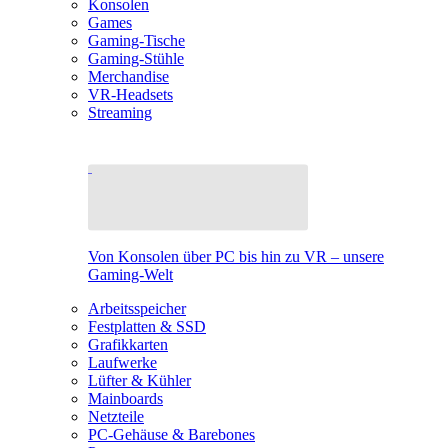
Konsolen
Games
Gaming-Tische
Gaming-Stühle
Merchandise
VR-Headsets
Streaming
Von Konsolen über PC bis hin zu VR – unsere
Gaming-Welt
Arbeitsspeicher
Festplatten & SSD
Grafikkarten
Laufwerke
Lüfter & Kühler
Mainboards
Netzteile
PC-Gehäuse & Barebones