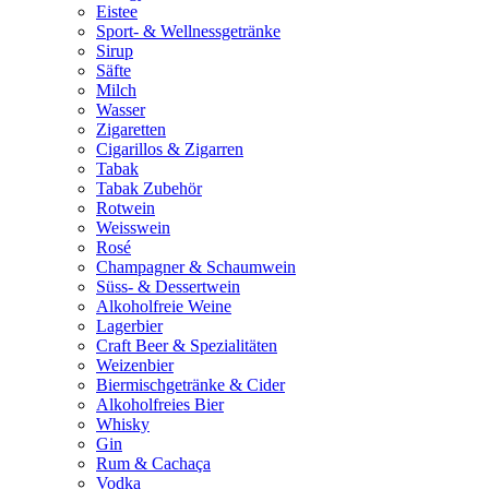
Eistee
Sport- & Wellnessgetränke
Sirup
Säfte
Milch
Wasser
Zigaretten
Cigarillos & Zigarren
Tabak
Tabak Zubehör
Rotwein
Weisswein
Rosé
Champagner & Schaumwein
Süss- & Dessertwein
Alkoholfreie Weine
Lagerbier
Craft Beer & Spezialitäten
Weizenbier
Biermischgetränke & Cider
Alkoholfreies Bier
Whisky
Gin
Rum & Cachaça
Vodka