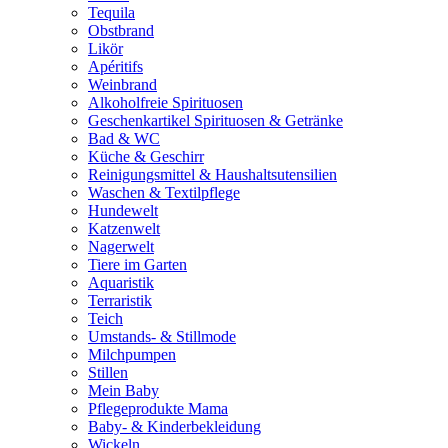
Tequila
Obstbrand
Likör
Apéritifs
Weinbrand
Alkoholfreie Spirituosen
Geschenkartikel Spirituosen & Getränke
Bad & WC
Küche & Geschirr
Reinigungsmittel & Haushaltsutensilien
Waschen & Textilpflege
Hundewelt
Katzenwelt
Nagerwelt
Tiere im Garten
Aquaristik
Terraristik
Teich
Umstands- & Stillmode
Milchpumpen
Stillen
Mein Baby
Pflegeprodukte Mama
Baby- & Kinderbekleidung
Wickeln