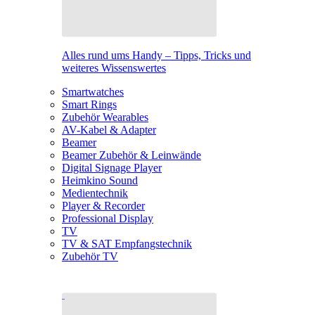
Alles rund ums Handy – Tipps, Tricks und
weiteres Wissenswertes
Smartwatches
Smart Rings
Zubehör Wearables
AV-Kabel & Adapter
Beamer
Beamer Zubehör & Leinwände
Digital Signage Player
Heimkino Sound
Medientechnik
Player & Recorder
Professional Display
TV
TV & SAT Empfangstechnik
Zubehör TV