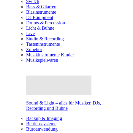
Switch
Bass & Gitarren
Blasinstrumente
DJ Equipment
Drums & Percussion
Licht & Bühne
Live
Studio & Recording
Tasteninstrumente
Zubehör
Musikinstrumente Kinder
Musikspielwaren
Sound & Light – alles für Musiker, DJs,
Recording und Bühne
Backup & Imaging
Betriebssysteme
Büroanwendung