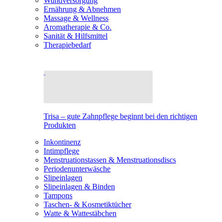
Wundversorgung
Ernährung & Abnehmen
Massage & Wellness
Aromatherapie & Co.
Sanität & Hilfsmittel
Therapiebedarf
Trisa – gute Zahnpflege beginnt bei den richtigen
Produkten
Inkontinenz
Intimpflege
Menstruationstassen & Menstruationsdiscs
Periodenunterwäsche
Slipeinlagen
Slipeinlagen & Binden
Tampons
Taschen- & Kosmetiktücher
Watte & Wattestäbchen