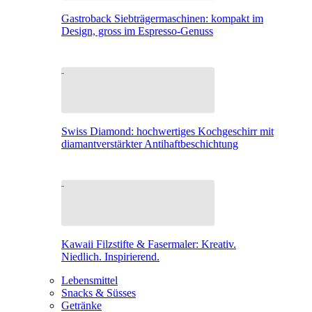
Gastroback Siebträgermaschinen: kompakt im
Design, gross im Espresso-Genuss
Swiss Diamond: hochwertiges Kochgeschirr mit
diamantverstärkter Antihaftbeschichtung
Kawaii Filzstifte & Fasermaler: Kreativ.
Niedlich. Inspirierend.
Lebensmittel
Snacks & Süsses
Getränke