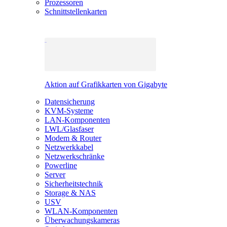
Prozessoren
Schnittstellenkarten
Aktion auf Grafikkarten von Gigabyte
Datensicherung
KVM-Systeme
LAN-Komponenten
LWL/Glasfaser
Modem & Router
Netzwerkkabel
Netzwerkschränke
Powerline
Server
Sicherheitstechnik
Storage & NAS
USV
WLAN-Komponenten
Überwachungskameras