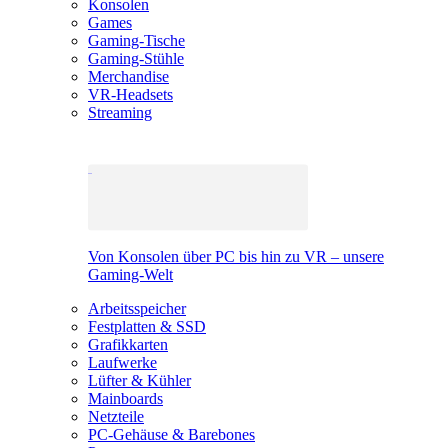
Konsolen
Games
Gaming-Tische
Gaming-Stühle
Merchandise
VR-Headsets
Streaming
Von Konsolen über PC bis hin zu VR – unsere
Gaming-Welt
Arbeitsspeicher
Festplatten & SSD
Grafikkarten
Laufwerke
Lüfter & Kühler
Mainboards
Netzteile
PC-Gehäuse & Barebones