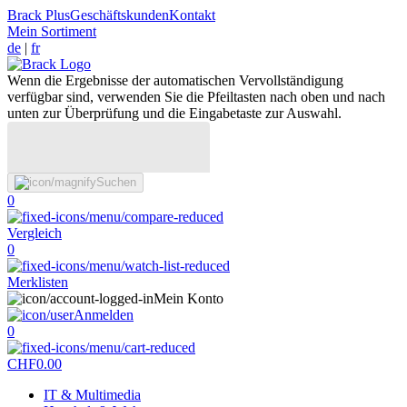
Brack Plus
Geschäftskunden
Kontakt
Mein Sortiment
de
|
fr
Wenn die Ergebnisse der automatischen Vervollständigung
verfügbar sind, verwenden Sie die Pfeiltasten nach oben und nach
unten zur Überprüfung und die Eingabetaste zur Auswahl.
Suchen
0
Vergleich
0
Merklisten
Mein Konto
Anmelden
0
CHF
0.00
IT & Multimedia