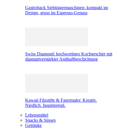
Gastroback Siebträgermaschinen: kompakt im
Design, gross im Espresso-Genuss
Swiss Diamond: hochwertiges Kochgeschirr mit
diamantverstärkter Antihaftbeschichtung
Kawaii Filzstifte & Fasermaler: Kreativ.
Niedlich. Inspirierend.
Lebensmittel
Snacks & Süsses
Getränke