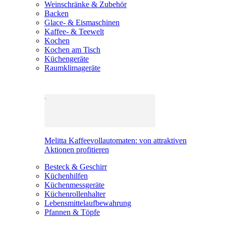
Weinschränke & Zubehör
Backen
Glace- & Eismaschinen
Kaffee- & Teewelt
Kochen
Kochen am Tisch
Küchengeräte
Raumklimageräte
Melitta Kaffeevollautomaten: von attraktiven
Aktionen profitieren
Besteck & Geschirr
Küchenhilfen
Küchenmessgeräte
Küchenrollenhalter
Lebensmittelaufbewahrung
Pfannen & Töpfe