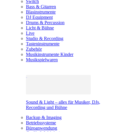
Switch
Bass & Gitarren
Blasinstrumente
DJ Equipment
Drums & Percussion
Licht & Bühne
Live
Studio & Recording
Tasteninstrumente
Zubehör
Musikinstrumente Kinder
Musikspielwaren
Sound & Light – alles für Musiker, DJs,
Recording und Bühne
Backup & Imaging
Betriebssysteme
Büroanwendung