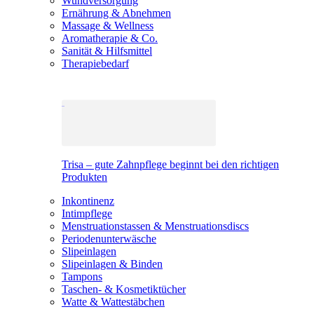
Wundversorgung
Ernährung & Abnehmen
Massage & Wellness
Aromatherapie & Co.
Sanität & Hilfsmittel
Therapiebedarf
Trisa – gute Zahnpflege beginnt bei den richtigen
Produkten
Inkontinenz
Intimpflege
Menstruationstassen & Menstruationsdiscs
Periodenunterwäsche
Slipeinlagen
Slipeinlagen & Binden
Tampons
Taschen- & Kosmetiktücher
Watte & Wattestäbchen