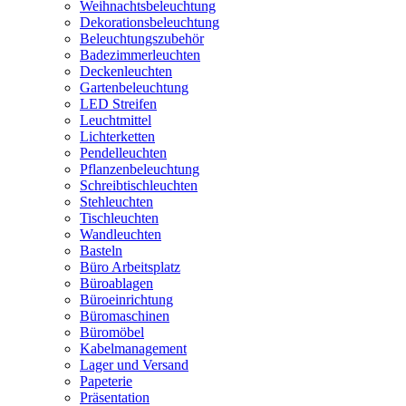
Weihnachtsbeleuchtung
Dekorationsbeleuchtung
Beleuchtungszubehör
Badezimmerleuchten
Deckenleuchten
Gartenbeleuchtung
LED Streifen
Leuchtmittel
Lichterketten
Pendelleuchten
Pflanzenbeleuchtung
Schreibtischleuchten
Stehleuchten
Tischleuchten
Wandleuchten
Basteln
Büro Arbeitsplatz
Büroablagen
Büroeinrichtung
Büromaschinen
Büromöbel
Kabelmanagement
Lager und Versand
Papeterie
Präsentation