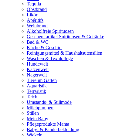
Tequila
Obstbrand
Likör
Apéritifs
Weinbrand
Alkoholfreie Spirituosen
Geschenkartikel Spirituosen & Getränke
Bad & WC
Küche & Geschirr
Reinigungsmittel & Haushaltsutensilien
Waschen & Textilpflege
Hundewelt
Katzenwelt
Nagerwelt
Tiere im Garten
Aquaristik
Terraristik
Teich
Umstands- & Stillmode
Milchpumpen
Stillen
Mein Baby
Pflegeprodukte Mama
Baby- & Kinderbekleidung
Wickeln