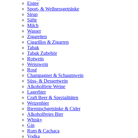
Eistee
Sport- & Wellnessgetränke
Sirup
Säfte
Milch
Wasser
Zigaretten
Cigarillos & Zigarren
Tabak
Tabak Zubehör
Rotwein
Weisswein
Rosé
Champagner & Schaumwein
Süss- & Dessertwein
Alkoholfreie Weine
Lagerbier
Craft Beer & Spezialitäten
Weizenbier
Biermischgetränke & Cider
Alkoholfreies Bier
Whisky
Gin
Rum & Cachaça
Vodka