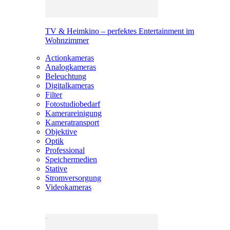
TV & Heimkino – perfektes Entertainment im
Wohnzimmer
Actionkameras
Analogkameras
Beleuchtung
Digitalkameras
Filter
Fotostudiobedarf
Kamerareinigung
Kameratransport
Objektive
Optik
Professional
Speichermedien
Stative
Stromversorgung
Videokameras