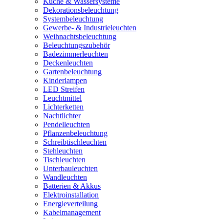
Küche & Wassersysteme
Dekorationsbeleuchtung
Systembeleuchtung
Gewerbe- & Industrieleuchten
Weihnachtsbeleuchtung
Beleuchtungszubehör
Badezimmerleuchten
Deckenleuchten
Gartenbeleuchtung
Kinderlampen
LED Streifen
Leuchtmittel
Lichterketten
Nachtlichter
Pendelleuchten
Pflanzenbeleuchtung
Schreibtischleuchten
Stehleuchten
Tischleuchten
Unterbauleuchten
Wandleuchten
Batterien & Akkus
Elektroinstallation
Energieverteilung
Kabelmanagement