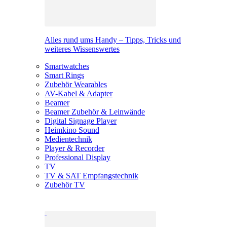
Alles rund ums Handy – Tipps, Tricks und
weiteres Wissenswertes
Smartwatches
Smart Rings
Zubehör Wearables
AV-Kabel & Adapter
Beamer
Beamer Zubehör & Leinwände
Digital Signage Player
Heimkino Sound
Medientechnik
Player & Recorder
Professional Display
TV
TV & SAT Empfangstechnik
Zubehör TV