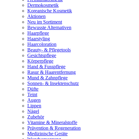
Dermokosmetik
Koreanische Kosmetik
Aktionen
Neu im Sortiment
Bewusste Alternativen
Haarpflege
Haarstyling
Haarcoloration
Beauty- & Pflegetools
Gesichtspflege
Körperpflege
Hand & Fusspflege
Rasur & Haarentfernung
Mund & Zahnpflege
Sonnen- & Insektenschutz
Düfte
Teint
Augen
Lippen
Nägel
Zubehör
Vitamine & Mineralstoffe
Prävention & Regeneration
Medizinische Geräte