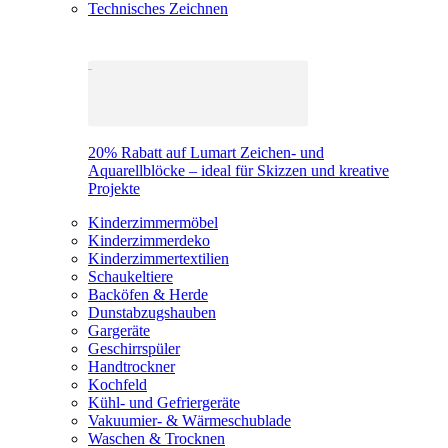
Technisches Zeichnen
20% Rabatt auf Lumart Zeichen- und
Aquarellblöcke – ideal für Skizzen und kreative
Projekte
Kinderzimmermöbel
Kinderzimmerdeko
Kinderzimmertextilien
Schaukeltiere
Backöfen & Herde
Dunstabzugshauben
Gargeräte
Geschirrspüler
Handtrockner
Kochfeld
Kühl- und Gefriergeräte
Vakuumier- & Wärmeschublade
Waschen & Trocknen