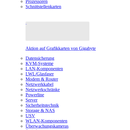
Prozessoren
Schnittstellenkarten
Aktion auf Grafikkarten von Gigabyte
Datensicherung
KVM-Systeme
LAN-Komponenten
LWL/Glasfaser
Modem & Router
Netzwerkkabel
Netzwerkschränke
Powerline
Server
Sicherheitstechnik
Storage & NAS
USV
WLAN-Komponenten
Überwachungskameras