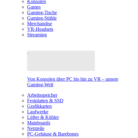
Konsolen
Games
Gaming-Tische
Gaming-Stühle
Merchandise
VR-Headsets
Streaming
Von Konsolen über PC bis hin zu VR – unsere
Gaming-Welt
Arbeitsspeicher
Festplatten & SSD
Grafikkarten
Laufwerke
Lüfter & Kühler
Mainboards
Netzteile
PC-Gehäuse & Barebones