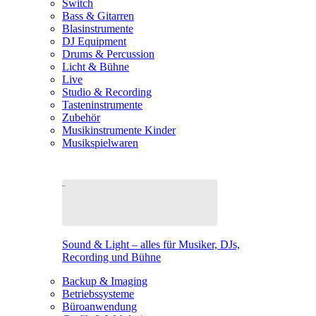
Switch
Bass & Gitarren
Blasinstrumente
DJ Equipment
Drums & Percussion
Licht & Bühne
Live
Studio & Recording
Tasteninstrumente
Zubehör
Musikinstrumente Kinder
Musikspielwaren
Sound & Light – alles für Musiker, DJs,
Recording und Bühne
Backup & Imaging
Betriebssysteme
Büroanwendung