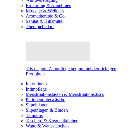
Wundversorgung
Ernährung & Abnehmen
Massage & Wellness
Aromatherapie & Co.
Sanität & Hilfsmittel
Therapiebedarf
Trisa – gute Zahnpflege beginnt bei den richtigen
Produkten
Inkontinenz
Intimpflege
Menstruationstassen & Menstruationsdiscs
Periodenunterwäsche
Slipeinlagen
Slipeinlagen & Binden
Tampons
Taschen- & Kosmetiktücher
Watte & Wattestäbchen