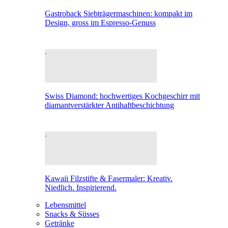
Gastroback Siebträgermaschinen: kompakt im
Design, gross im Espresso-Genuss
Swiss Diamond: hochwertiges Kochgeschirr mit
diamantverstärkter Antihaftbeschichtung
Kawaii Filzstifte & Fasermaler: Kreativ.
Niedlich. Inspirierend.
Lebensmittel
Snacks & Süsses
Getränke