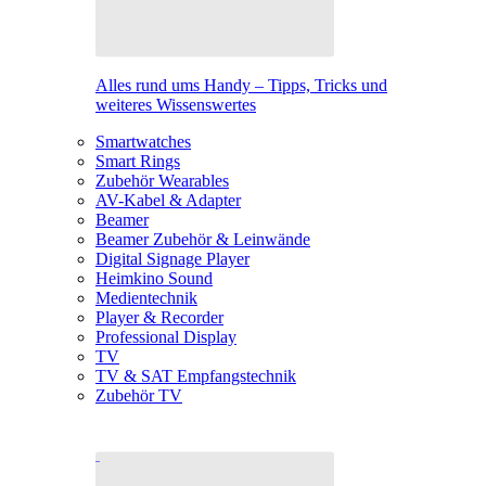
Alles rund ums Handy – Tipps, Tricks und
weiteres Wissenswertes
Smartwatches
Smart Rings
Zubehör Wearables
AV-Kabel & Adapter
Beamer
Beamer Zubehör & Leinwände
Digital Signage Player
Heimkino Sound
Medientechnik
Player & Recorder
Professional Display
TV
TV & SAT Empfangstechnik
Zubehör TV