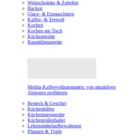
Weinschränke & Zubehör
Backen
Glace- & Eismaschinen
Kaffee- & Teewelt
Kochen
Kochen am Tisch
Küchengeräte
Raumklimageräte
Melitta Kaffeevollautomaten: von attraktiven
Aktionen profitieren
Besteck & Geschirr
Küchenhilfen
Küchenmessgeräte
Küchenrollenhalter
Lebensmittelaufbewahrung
Pfannen & Töpfe