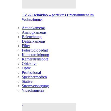
TV & Heimkino – perfektes Entertainment im
Wohnzimmer
Actionkameras
Analogkameras
Beleuchtung
Digitalkameras
Filter
Fotostudiobedarf
Kamerareinigung
Kameratransport
Objektive
Optik
Professional
Speichermedien
Stative
Stromversorgung
Videokameras