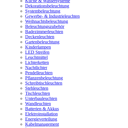
Küche & Wassersysteme
Dekorationsbeleuchtung
Systembeleuchtung
Gewerbe- & Industrieleuchten
Weihnachtsbeleuchtung
Beleuchtungszubehör
Badezimmerleuchten
Deckenleuchten
Gartenbeleuchtung
Kinderlampen
LED Streifen
Leuchtmittel
Lichterketten
Nachtlichter
Pendelleuchten
Pflanzenbeleuchtung
Schreibtischleuchten
Stehleuchten
Tischleuchten
Unterbauleuchten
Wandleuchten
Batterien & Akkus
Elektroinstallation
Energieverteilung
Kabelmanagement