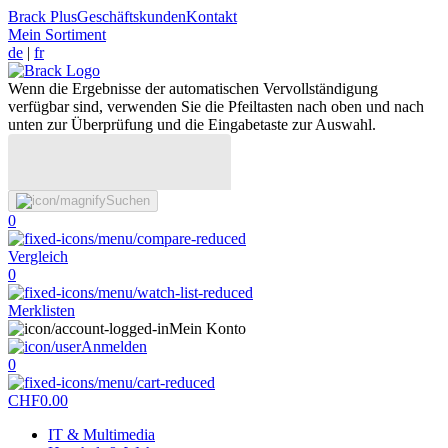
Brack Plus
Geschäftskunden
Kontakt
Mein Sortiment
de
|
fr
Wenn die Ergebnisse der automatischen Vervollständigung
verfügbar sind, verwenden Sie die Pfeiltasten nach oben und nach
unten zur Überprüfung und die Eingabetaste zur Auswahl.
Suchen
0
Vergleich
0
Merklisten
Mein Konto
Anmelden
0
CHF
0.00
IT & Multimedia