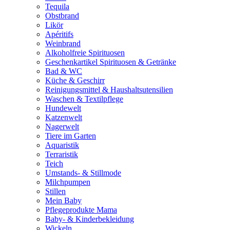
Tequila
Obstbrand
Likör
Apéritifs
Weinbrand
Alkoholfreie Spirituosen
Geschenkartikel Spirituosen & Getränke
Bad & WC
Küche & Geschirr
Reinigungsmittel & Haushaltsutensilien
Waschen & Textilpflege
Hundewelt
Katzenwelt
Nagerwelt
Tiere im Garten
Aquaristik
Terraristik
Teich
Umstands- & Stillmode
Milchpumpen
Stillen
Mein Baby
Pflegeprodukte Mama
Baby- & Kinderbekleidung
Wickeln