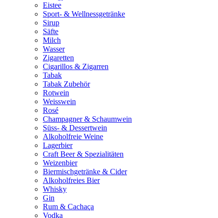
Eistee
Sport- & Wellnessgetränke
Sirup
Säfte
Milch
Wasser
Zigaretten
Cigarillos & Zigarren
Tabak
Tabak Zubehör
Rotwein
Weisswein
Rosé
Champagner & Schaumwein
Süss- & Dessertwein
Alkoholfreie Weine
Lagerbier
Craft Beer & Spezialitäten
Weizenbier
Biermischgetränke & Cider
Alkoholfreies Bier
Whisky
Gin
Rum & Cachaça
Vodka