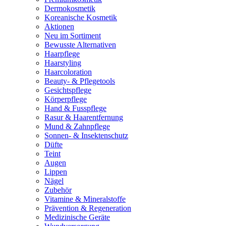
Dermokosmetik
Koreanische Kosmetik
Aktionen
Neu im Sortiment
Bewusste Alternativen
Haarpflege
Haarstyling
Haarcoloration
Beauty- & Pflegetools
Gesichtspflege
Körperpflege
Hand & Fusspflege
Rasur & Haarentfernung
Mund & Zahnpflege
Sonnen- & Insektenschutz
Düfte
Teint
Augen
Lippen
Nägel
Zubehör
Vitamine & Mineralstoffe
Prävention & Regeneration
Medizinische Geräte