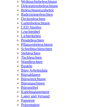
Weihnachtsbeleuchtung
Dekorationsbeleuchtung
Beleuchtungszubehör
Badezimmerleuchten
Deckenleuchten
Gartenbeleuchtung
LED Streifen
Leuchtmittel
Lichterketten
Pendelleuchten
Pflanzenbeleuchtung
Schreibtischleuchten
Stehleuchten
Tischleuchten
Wandleuchten
Basteln
Büro Arbeitsplatz
Büroablagen
Büroeinrichtung
Büromaschinen
Büromöbel
Kabelmanagement
Lager und Versand
Papeterie
Präsentation