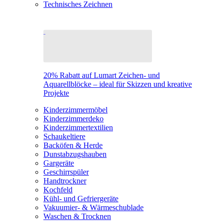
Technisches Zeichnen
20% Rabatt auf Lumart Zeichen- und
Aquarellblöcke – ideal für Skizzen und kreative
Projekte
Kinderzimmermöbel
Kinderzimmerdeko
Kinderzimmertextilien
Schaukeltiere
Backöfen & Herde
Dunstabzugshauben
Gargeräte
Geschirrspüler
Handtrockner
Kochfeld
Kühl- und Gefriergeräte
Vakuumier- & Wärmeschublade
Waschen & Trocknen