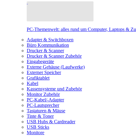
PC-Themenwelt: alles rund um Computer, Laptops & Z
Adapter & Switchboxen
Büro Kommunikation
Drucker & Scanner
Drucker & Scanner Zubehör
Eingabegeräte
Externe Gehäuse (Laufwerke)
Externer Speicher
Grafiktablet
Kabel
Kassensysteme und Zubehör
Monitor Zubehör
PC-Kabel/-Adapter
PC-Lautsprecher
Tastaturen & Mäuse
Tinte & Toner
USB Hubs & Cardreader
USB Sticks
Monitore