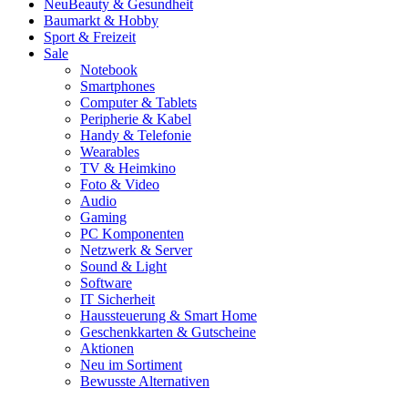
Neu
Beauty & Gesundheit
Baumarkt & Hobby
Sport & Freizeit
Sale
Notebook
Smartphones
Computer & Tablets
Peripherie & Kabel
Handy & Telefonie
Wearables
TV & Heimkino
Foto & Video
Audio
Gaming
PC Komponenten
Netzwerk & Server
Sound & Light
Software
IT Sicherheit
Haussteuerung & Smart Home
Geschenkkarten & Gutscheine
Aktionen
Neu im Sortiment
Bewusste Alternativen