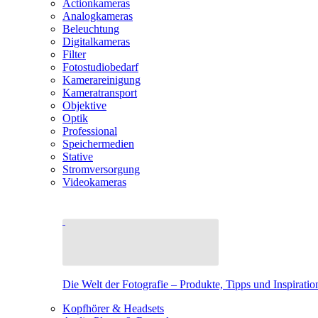
Actionkameras
Analogkameras
Beleuchtung
Digitalkameras
Filter
Fotostudiobedarf
Kamerareinigung
Kameratransport
Objektive
Optik
Professional
Speichermedien
Stative
Stromversorgung
Videokameras
Die Welt der Fotografie – Produkte, Tipps und Inspiratio
Kopfhörer & Headsets