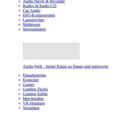
Audio Player & Recorder
Radios & Radio-CD
Car-Audio
HiFi-Komponenten
Lautsprecher
Multiroom
Stereoanlagen
Audio-Welt – bester Klang zu Hause und unterwegs
Eingabegeräte
Konsolen
Games
Gaming-Tische
Gaming-Stühle
Merchandise
VR-Headsets
Streaming