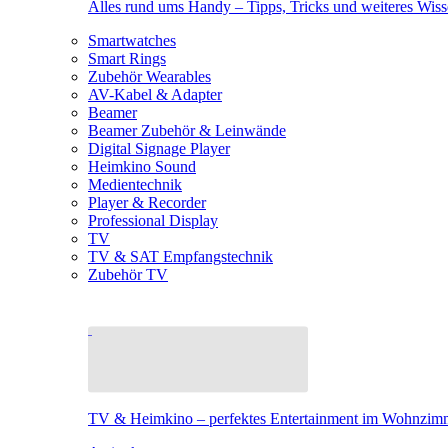
Alles rund ums Handy – Tipps, Tricks und weiteres Wis
Smartwatches
Smart Rings
Zubehör Wearables
AV-Kabel & Adapter
Beamer
Beamer Zubehör & Leinwände
Digital Signage Player
Heimkino Sound
Medientechnik
Player & Recorder
Professional Display
TV
TV & SAT Empfangstechnik
Zubehör TV
TV & Heimkino – perfektes Entertainment im Wohnzim