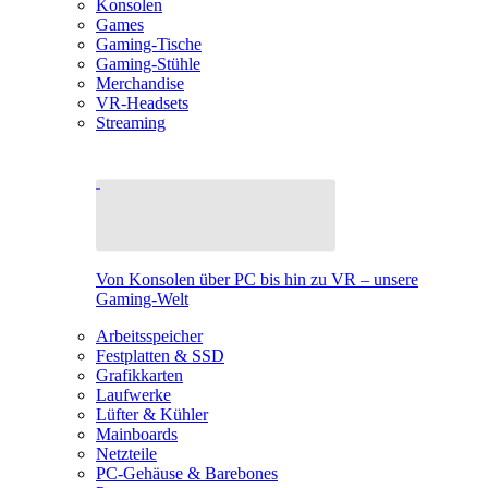
Konsolen
Games
Gaming-Tische
Gaming-Stühle
Merchandise
VR-Headsets
Streaming
Von Konsolen über PC bis hin zu VR – unsere
Gaming-Welt
Arbeitsspeicher
Festplatten & SSD
Grafikkarten
Laufwerke
Lüfter & Kühler
Mainboards
Netzteile
PC-Gehäuse & Barebones