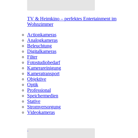
TV & Heimkino – perfektes Entertainment im
Wohnzimmer
Actionkameras
Analogkameras
Beleuchtung
Digitalkameras
Filter
Fotostudiobedarf
Kamerareinigung
Kameratransport
Objektive
Optik
Professional
Speichermedien
Stative
Stromversorgung
Videokameras