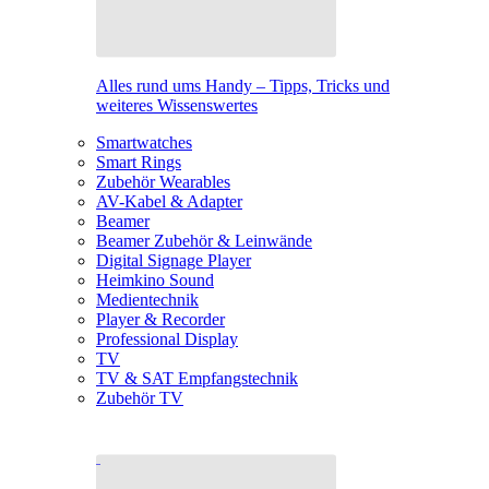
Alles rund ums Handy – Tipps, Tricks und
weiteres Wissenswertes
Smartwatches
Smart Rings
Zubehör Wearables
AV-Kabel & Adapter
Beamer
Beamer Zubehör & Leinwände
Digital Signage Player
Heimkino Sound
Medientechnik
Player & Recorder
Professional Display
TV
TV & SAT Empfangstechnik
Zubehör TV