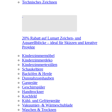
Technisches Zeichnen
20% Rabatt auf Lumart Zeichen- und
Aquarellblöcke – ideal für Skizzen und kreative
Projekte
Kinderzimmermöbel
Kinderzimmerdeko
Kinderzimmertextilien
Schaukeltiere
Backöfen & Herde
Dunstabzugshauben
Gargeräte
Geschirrspüler
Handtrockner
Kochfeld
Kühl- und Gefriergeräte
Vakuumier- & Wärmeschublade
Waschen & Trocknen