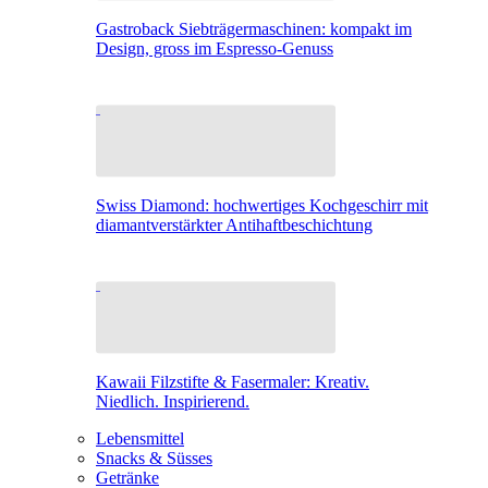
Gastroback Siebträgermaschinen: kompakt im
Design, gross im Espresso-Genuss
Swiss Diamond: hochwertiges Kochgeschirr mit
diamantverstärkter Antihaftbeschichtung
Kawaii Filzstifte & Fasermaler: Kreativ.
Niedlich. Inspirierend.
Lebensmittel
Snacks & Süsses
Getränke