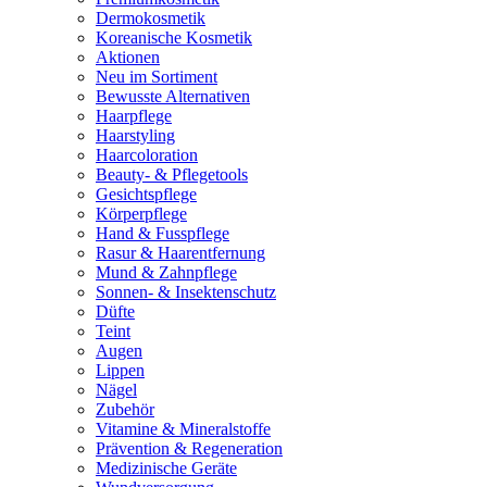
Dermokosmetik
Koreanische Kosmetik
Aktionen
Neu im Sortiment
Bewusste Alternativen
Haarpflege
Haarstyling
Haarcoloration
Beauty- & Pflegetools
Gesichtspflege
Körperpflege
Hand & Fusspflege
Rasur & Haarentfernung
Mund & Zahnpflege
Sonnen- & Insektenschutz
Düfte
Teint
Augen
Lippen
Nägel
Zubehör
Vitamine & Mineralstoffe
Prävention & Regeneration
Medizinische Geräte