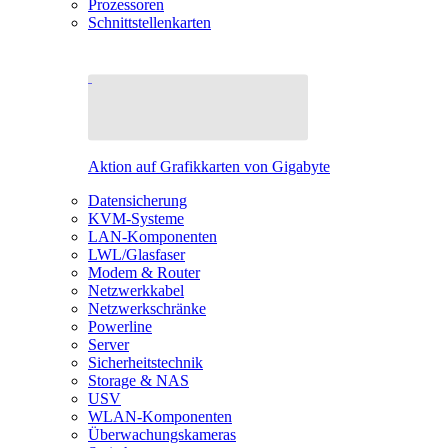
Prozessoren
Schnittstellenkarten
Aktion auf Grafikkarten von Gigabyte
Datensicherung
KVM-Systeme
LAN-Komponenten
LWL/Glasfaser
Modem & Router
Netzwerkkabel
Netzwerkschränke
Powerline
Server
Sicherheitstechnik
Storage & NAS
USV
WLAN-Komponenten
Überwachungskameras