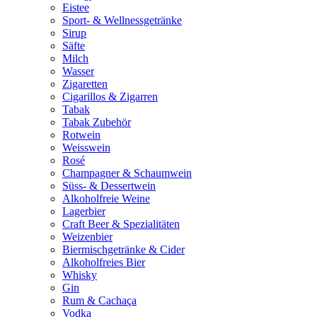
Eistee
Sport- & Wellnessgetränke
Sirup
Säfte
Milch
Wasser
Zigaretten
Cigarillos & Zigarren
Tabak
Tabak Zubehör
Rotwein
Weisswein
Rosé
Champagner & Schaumwein
Süss- & Dessertwein
Alkoholfreie Weine
Lagerbier
Craft Beer & Spezialitäten
Weizenbier
Biermischgetränke & Cider
Alkoholfreies Bier
Whisky
Gin
Rum & Cachaça
Vodka