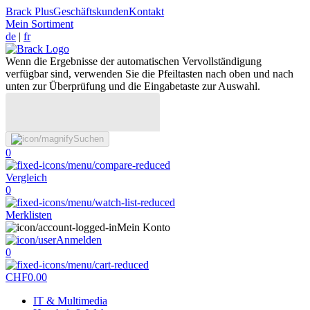
Brack Plus
Geschäftskunden
Kontakt
Mein Sortiment
de
|
fr
Wenn die Ergebnisse der automatischen Vervollständigung
verfügbar sind, verwenden Sie die Pfeiltasten nach oben und nach
unten zur Überprüfung und die Eingabetaste zur Auswahl.
Suchen
0
Vergleich
0
Merklisten
Mein Konto
Anmelden
0
CHF
0.00
IT & Multimedia