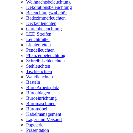
Weihnachtsbeleuchtung
Dekorationsbeleuchtung
Beleuchtungszubehör
Badezimmerleuchten
Deckenleuchten
Gartenbeleuchtung
LED Streifen
Leuchtmittel
Lichterketten
Pendelleuchten
Pflanzenbeleuchtung
Schreibtischleuchten
Stehleuchten
Tischleuchten
Wandleuchten
Basteln
Büro Arbeitsplatz
Büroablagen
Büroeinrichtung
Büromaschinen
Büromöbel
Kabelmanagement
Lager und Versand
Papeterie
Präsentation