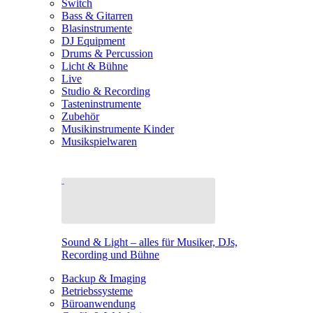
Switch
Bass & Gitarren
Blasinstrumente
DJ Equipment
Drums & Percussion
Licht & Bühne
Live
Studio & Recording
Tasteninstrumente
Zubehör
Musikinstrumente Kinder
Musikspielwaren
Sound & Light – alles für Musiker, DJs,
Recording und Bühne
Backup & Imaging
Betriebssysteme
Büroanwendung