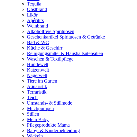
Tequila
Obstbrand
Likör
Apéritifs
Weinbrand
Alkoholfreie Spirituosen
Geschenkartikel Spirituosen & Getränke
Bad & WC
Küche & Geschirr
Reinigungsmittel & Haushaltsutensilien
Waschen & Textilpflege
Hundewelt
Katzenwelt
Nagerwelt
Tiere im Garten
Aquaristik
Terraristik
Teich
Umstands- & Stillmode
Milchpumpen
Stillen
Mein Baby
Pflegeprodukte Mama
Baby- & Kinderbekleidung
Wickeln