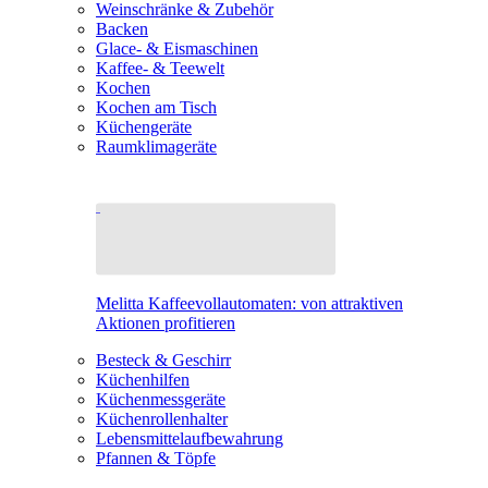
Weinschränke & Zubehör
Backen
Glace- & Eismaschinen
Kaffee- & Teewelt
Kochen
Kochen am Tisch
Küchengeräte
Raumklimageräte
Melitta Kaffeevollautomaten: von attraktiven
Aktionen profitieren
Besteck & Geschirr
Küchenhilfen
Küchenmessgeräte
Küchenrollenhalter
Lebensmittelaufbewahrung
Pfannen & Töpfe