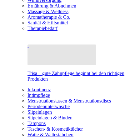
Wundversorgung
Ernährung & Abnehmen
Massage & Wellness
Aromatherapie & Co.
Sanität & Hilfsmittel
Therapiebedarf
Trisa – gute Zahnpflege beginnt bei den richtigen
Produkten
Inkontinenz
Intimpflege
Menstruationstassen & Menstruationsdiscs
Periodenunterwäsche
Slipeinlagen
Slipeinlagen & Binden
Tampons
Taschen- & Kosmetiktücher
Watte & Wattestäbchen