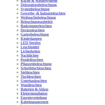
Küche & Wassersysteme
Dekorationsbeleuchtung
Systembeleuchtung
Gewerbe- & Industrieleuchten
Weihnachtsbeleuchtung
Beleuchtungszubehör
Badezimmerleuchten
Deckenleuchten
Gartenbeleuchtung
Kinderlampen
LED Streifen
Leuchtmittel
Lichterketten
Nachtlichter
Pendelleuchten
Pflanzenbeleuchtung
Schreibtischleuchten
Stehleuchten
Tischleuchten
Unterbauleuchten
Wandleuchten
Batterien & Akkus
Elektroinstallation
Energieverteilung
Kabelmanagement