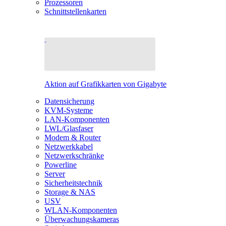
Prozessoren
Schnittstellenkarten
Aktion auf Grafikkarten von Gigabyte
Datensicherung
KVM-Systeme
LAN-Komponenten
LWL/Glasfaser
Modem & Router
Netzwerkkabel
Netzwerkschränke
Powerline
Server
Sicherheitstechnik
Storage & NAS
USV
WLAN-Komponenten
Überwachungskameras