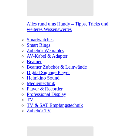
Alles rund ums Handy – Tipps, Tricks und
weiteres Wissenswertes
Smartwatches
Smart Rings
Zubehör Wearables
AV-Kabel & Adapter
Beamer
Beamer Zubehör & Leinwände
Digital Signage Player
Heimkino Sound
Medientechnik
Player & Recorder
Professional Display
TV
TV & SAT Empfangstechnik
Zubehör TV