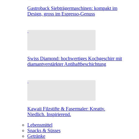
Gastroback Siebträgermaschinen: kompakt im
Design, gross im Espresso-Genuss
Swiss Diamond: hochwertiges Kochgeschirr mit
diamantverstärkter Antihaftbeschichtung
Kawaii Filzstifte & Fasermaler: Kreativ.
Niedlich. Inspirierend.
Lebensmittel
Snacks & Süsses
Getränke