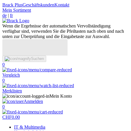
Brack Plus
Geschäftskunden
Kontakt
Mein Sortiment
de
|
fr
Wenn die Ergebnisse der automatischen Vervollständigung
verfügbar sind, verwenden Sie die Pfeiltasten nach oben und nach
unten zur Überprüfung und die Eingabetaste zur Auswahl.
Suchen
0
Vergleich
0
Merklisten
Mein Konto
Anmelden
0
CHF
0.00
IT & Multimedia