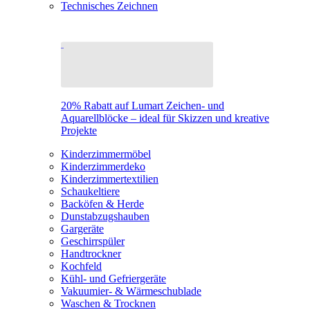
Technisches Zeichnen
20% Rabatt auf Lumart Zeichen- und
Aquarellblöcke – ideal für Skizzen und kreative
Projekte
Kinderzimmermöbel
Kinderzimmerdeko
Kinderzimmertextilien
Schaukeltiere
Backöfen & Herde
Dunstabzugshauben
Gargeräte
Geschirrspüler
Handtrockner
Kochfeld
Kühl- und Gefriergeräte
Vakuumier- & Wärmeschublade
Waschen & Trocknen