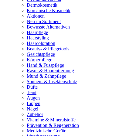
Dermokosmetik
Koreanische Kosmetik
Aktionen
Neu im Sortiment
Bewusste Alternativen
Haarpflege
Haarstyling
Haarcoloration
Beauty- & Pflegetools
Gesichtspflege
Körperpflege
Hand & Fusspflege
Rasur & Haarentfernung
Mund & Zahnpflege
Sonnen- & Insektenschutz
Düfte
Teint
Augen
Lippen
Nägel
Zubehör
Vitamine & Mineralstoffe
Prävention & Regeneration
Medizinische Geräte