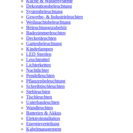
Küche & Wassersysteme
Dekorationsbeleuchtung
Systembeleuchtung
Gewerbe- & Industrieleuchten
Weihnachtsbeleuchtung
Beleuchtungszubehör
Badezimmerleuchten
Deckenleuchten
Gartenbeleuchtung
Kinderlampen
LED Streifen
Leuchtmittel
Lichterketten
Nachtlichter
Pendelleuchten
Pflanzenbeleuchtung
Schreibtischleuchten
Stehleuchten
Tischleuchten
Unterbauleuchten
Wandleuchten
Batterien & Akkus
Elektroinstallation
Energieverteilung
Kabelmanagement