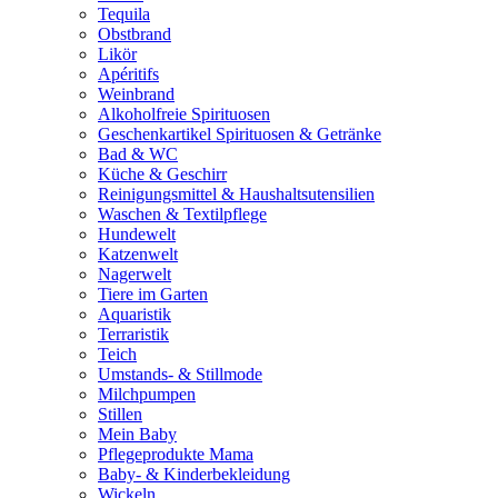
Tequila
Obstbrand
Likör
Apéritifs
Weinbrand
Alkoholfreie Spirituosen
Geschenkartikel Spirituosen & Getränke
Bad & WC
Küche & Geschirr
Reinigungsmittel & Haushaltsutensilien
Waschen & Textilpflege
Hundewelt
Katzenwelt
Nagerwelt
Tiere im Garten
Aquaristik
Terraristik
Teich
Umstands- & Stillmode
Milchpumpen
Stillen
Mein Baby
Pflegeprodukte Mama
Baby- & Kinderbekleidung
Wickeln