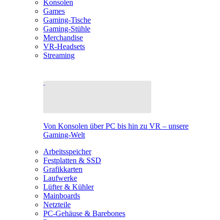
Konsolen
Games
Gaming-Tische
Gaming-Stühle
Merchandise
VR-Headsets
Streaming
Von Konsolen über PC bis hin zu VR – unsere
Gaming-Welt
Arbeitsspeicher
Festplatten & SSD
Grafikkarten
Laufwerke
Lüfter & Kühler
Mainboards
Netzteile
PC-Gehäuse & Barebones