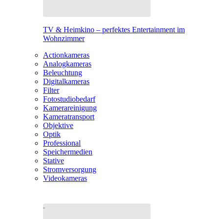
TV & Heimkino – perfektes Entertainment im
Wohnzimmer
Actionkameras
Analogkameras
Beleuchtung
Digitalkameras
Filter
Fotostudiobedarf
Kamerareinigung
Kameratransport
Objektive
Optik
Professional
Speichermedien
Stative
Stromversorgung
Videokameras