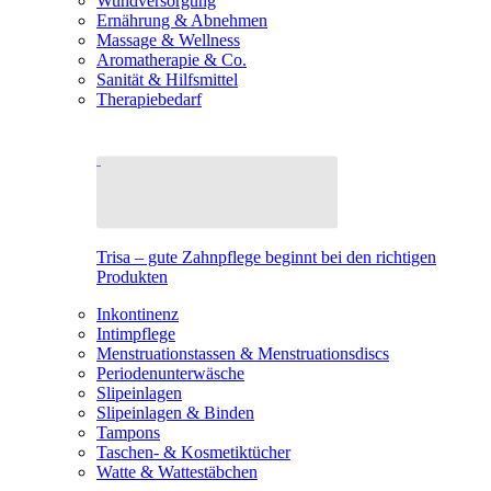
Wundversorgung
Ernährung & Abnehmen
Massage & Wellness
Aromatherapie & Co.
Sanität & Hilfsmittel
Therapiebedarf
Trisa – gute Zahnpflege beginnt bei den richtigen
Produkten
Inkontinenz
Intimpflege
Menstruationstassen & Menstruationsdiscs
Periodenunterwäsche
Slipeinlagen
Slipeinlagen & Binden
Tampons
Taschen- & Kosmetiktücher
Watte & Wattestäbchen