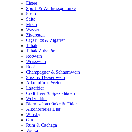
Eistee
Sport- & Wellnessgetränke
Sirup
Säfte
Milch
Wasser
Zigaretten
Cigarillos & Zigarren
Tabak
Tabak Zubehör
Rotwein
Weisswein
Rosé
Champagner & Schaumwein
Süss- & Dessertwein
Alkoholfreie Weine
Lagerbier
Craft Beer & Spezialitäten
Weizenbier
Biermischgetränke & Cider
Alkoholfreies Bier
Whisky
Gin
Rum & Cachaça
Vodka