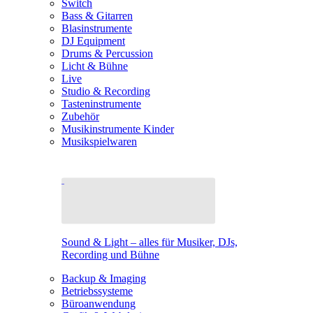
Switch
Bass & Gitarren
Blasinstrumente
DJ Equipment
Drums & Percussion
Licht & Bühne
Live
Studio & Recording
Tasteninstrumente
Zubehör
Musikinstrumente Kinder
Musikspielwaren
Sound & Light – alles für Musiker, DJs,
Recording und Bühne
Backup & Imaging
Betriebssysteme
Büroanwendung