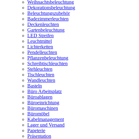
Weihnachtsbeleuchtung
Dekorationsbeleuchtung
Beleuchtungszubehör
Badezimmerleuchten
Deckenleuchten
Gartenbeleuchtung
LED Streifen
Leuchtmittel
Lichterketten
Pendelleuchten
Pflanzenbeleuchtung
Schreibtischleuchten
Stehleuchten
Tischleuchten
Wandleuchten
Basteln
Büro Arbeitsplatz
Büroablagen
Büroeinrichtung
Büromaschinen
Büromöbel
Kabelmanagement
Lager und Versand
Papeterie
Präsentation