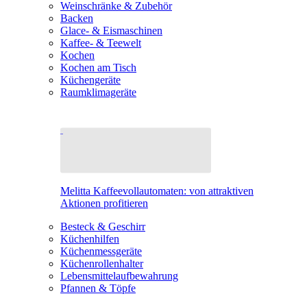
Weinschränke & Zubehör
Backen
Glace- & Eismaschinen
Kaffee- & Teewelt
Kochen
Kochen am Tisch
Küchengeräte
Raumklimageräte
Melitta Kaffeevollautomaten: von attraktiven
Aktionen profitieren
Besteck & Geschirr
Küchenhilfen
Küchenmessgeräte
Küchenrollenhalter
Lebensmittelaufbewahrung
Pfannen & Töpfe