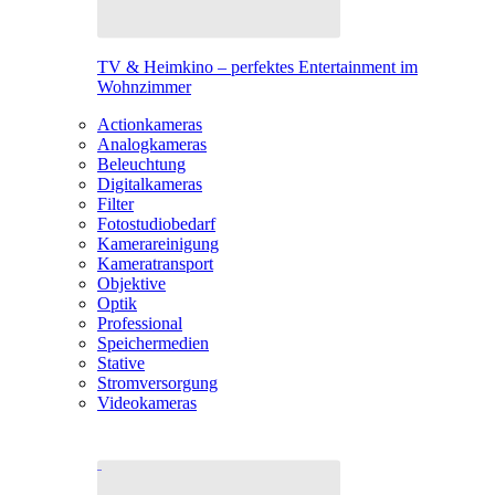
TV & Heimkino – perfektes Entertainment im
Wohnzimmer
Actionkameras
Analogkameras
Beleuchtung
Digitalkameras
Filter
Fotostudiobedarf
Kamerareinigung
Kameratransport
Objektive
Optik
Professional
Speichermedien
Stative
Stromversorgung
Videokameras