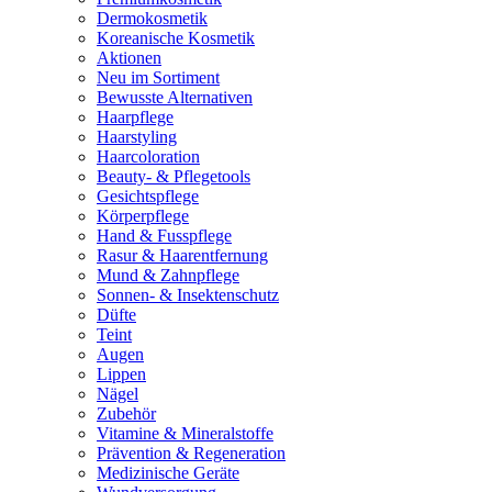
Dermokosmetik
Koreanische Kosmetik
Aktionen
Neu im Sortiment
Bewusste Alternativen
Haarpflege
Haarstyling
Haarcoloration
Beauty- & Pflegetools
Gesichtspflege
Körperpflege
Hand & Fusspflege
Rasur & Haarentfernung
Mund & Zahnpflege
Sonnen- & Insektenschutz
Düfte
Teint
Augen
Lippen
Nägel
Zubehör
Vitamine & Mineralstoffe
Prävention & Regeneration
Medizinische Geräte