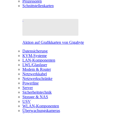
Prozessoren
Schnittstellenkarten
Aktion auf Grafikkarten von Gigabyte
Datensicherung
KVM-Systeme
LAN-Komponenten
LWL/Glasfaser
Modem & Router
Netzwerkkabel
Netzwerkschränke
Powerline
Server
Sicherheitstechnik
Storage & NAS
USV
WLAN-Komponenten
Überwachungskameras