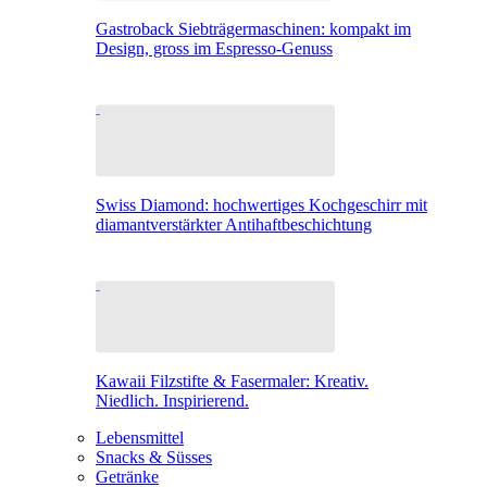
Gastroback Siebträgermaschinen: kompakt im
Design, gross im Espresso-Genuss
Swiss Diamond: hochwertiges Kochgeschirr mit
diamantverstärkter Antihaftbeschichtung
Kawaii Filzstifte & Fasermaler: Kreativ.
Niedlich. Inspirierend.
Lebensmittel
Snacks & Süsses
Getränke