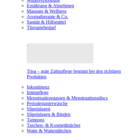
Wundversorgung
Ernährung & Abnehmen
Massage & Wellness
Aromatherapie & Co.
Sanität & Hilfsmittel
Therapiebedarf
Trisa – gute Zahnpflege beginnt bei den richtigen
Produkten
Inkontinenz
Intimpflege
Menstruationstassen & Menstruationsdiscs
Periodenunterwäsche
Slipeinlagen
Slipeinlagen & Binden
Tampons
Taschen- & Kosmetiktücher
Watte & Wattestäbchen