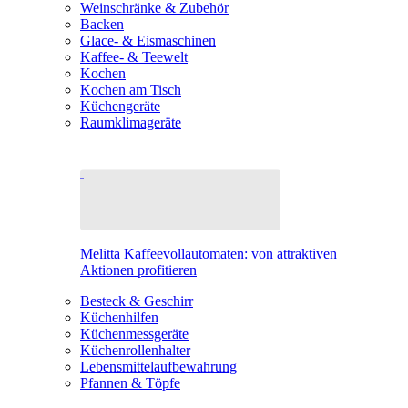
Weinschränke & Zubehör
Backen
Glace- & Eismaschinen
Kaffee- & Teewelt
Kochen
Kochen am Tisch
Küchengeräte
Raumklimageräte
Melitta Kaffeevollautomaten: von attraktiven
Aktionen profitieren
Besteck & Geschirr
Küchenhilfen
Küchenmessgeräte
Küchenrollenhalter
Lebensmittelaufbewahrung
Pfannen & Töpfe