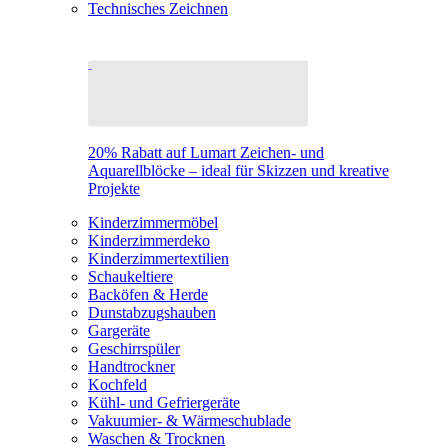
Technisches Zeichnen
20% Rabatt auf Lumart Zeichen- und
Aquarellblöcke – ideal für Skizzen und kreative
Projekte
Kinderzimmermöbel
Kinderzimmerdeko
Kinderzimmertextilien
Schaukeltiere
Backöfen & Herde
Dunstabzugshauben
Gargeräte
Geschirrspüler
Handtrockner
Kochfeld
Kühl- und Gefriergeräte
Vakuumier- & Wärmeschublade
Waschen & Trocknen