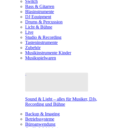
Switch
Bass & Gitarren
Blasinstrumente
DJ Equipment
Drums & Percussion
Licht & Bühne
Live
Studio & Recording
Tasteninstrumente
Zubehör
Musikinstrumente Kinder
Musikspielwaren
Sound & Light – alles für Musiker, DJs,
Recording und Bühne
Backup & Imaging
Betriebssysteme
Büroanwendung