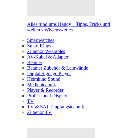
Alles rund ums Handy – Tipps, Tricks und
weiteres Wissenswertes
Smartwatches
Smart Rings
Zubehör Wearables
AV-Kabel & Adapter
Beamer
Beamer Zubehör & Leinwände
Digital Signage Player
Heimkino Sound
Medientechnik
Player & Recorder
Professional Display
TV
TV & SAT Empfangstechnik
Zubehör TV