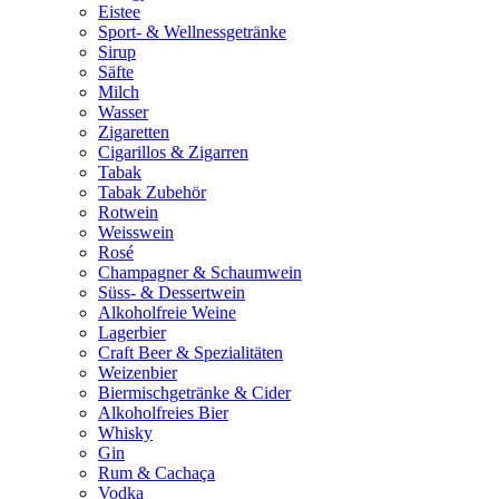
Eistee
Sport- & Wellnessgetränke
Sirup
Säfte
Milch
Wasser
Zigaretten
Cigarillos & Zigarren
Tabak
Tabak Zubehör
Rotwein
Weisswein
Rosé
Champagner & Schaumwein
Süss- & Dessertwein
Alkoholfreie Weine
Lagerbier
Craft Beer & Spezialitäten
Weizenbier
Biermischgetränke & Cider
Alkoholfreies Bier
Whisky
Gin
Rum & Cachaça
Vodka