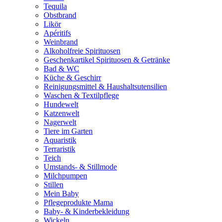
Tequila
Obstbrand
Likör
Apéritifs
Weinbrand
Alkoholfreie Spirituosen
Geschenkartikel Spirituosen & Getränke
Bad & WC
Küche & Geschirr
Reinigungsmittel & Haushaltsutensilien
Waschen & Textilpflege
Hundewelt
Katzenwelt
Nagerwelt
Tiere im Garten
Aquaristik
Terraristik
Teich
Umstands- & Stillmode
Milchpumpen
Stillen
Mein Baby
Pflegeprodukte Mama
Baby- & Kinderbekleidung
Wickeln