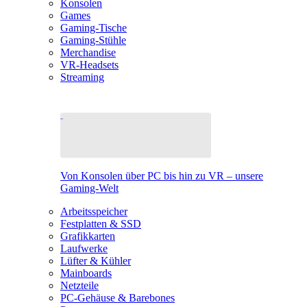
Konsolen
Games
Gaming-Tische
Gaming-Stühle
Merchandise
VR-Headsets
Streaming
Von Konsolen über PC bis hin zu VR – unsere
Gaming-Welt
Arbeitsspeicher
Festplatten & SSD
Grafikkarten
Laufwerke
Lüfter & Kühler
Mainboards
Netzteile
PC-Gehäuse & Barebones