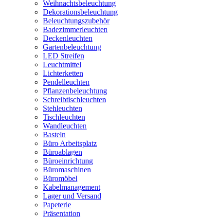
Weihnachtsbeleuchtung
Dekorationsbeleuchtung
Beleuchtungszubehör
Badezimmerleuchten
Deckenleuchten
Gartenbeleuchtung
LED Streifen
Leuchtmittel
Lichterketten
Pendelleuchten
Pflanzenbeleuchtung
Schreibtischleuchten
Stehleuchten
Tischleuchten
Wandleuchten
Basteln
Büro Arbeitsplatz
Büroablagen
Büroeinrichtung
Büromaschinen
Büromöbel
Kabelmanagement
Lager und Versand
Papeterie
Präsentation