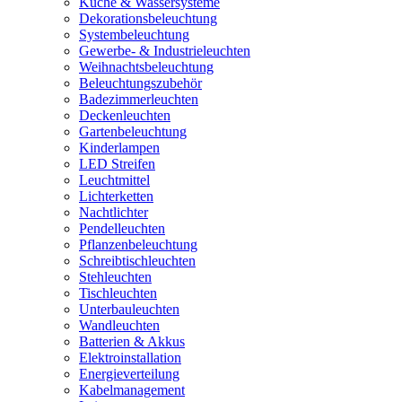
Küche & Wassersysteme
Dekorationsbeleuchtung
Systembeleuchtung
Gewerbe- & Industrieleuchten
Weihnachtsbeleuchtung
Beleuchtungszubehör
Badezimmerleuchten
Deckenleuchten
Gartenbeleuchtung
Kinderlampen
LED Streifen
Leuchtmittel
Lichterketten
Nachtlichter
Pendelleuchten
Pflanzenbeleuchtung
Schreibtischleuchten
Stehleuchten
Tischleuchten
Unterbauleuchten
Wandleuchten
Batterien & Akkus
Elektroinstallation
Energieverteilung
Kabelmanagement