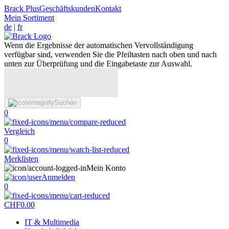
Brack Plus
Geschäftskunden
Kontakt
Mein Sortiment
de
|
fr
Wenn die Ergebnisse der automatischen Vervollständigung
verfügbar sind, verwenden Sie die Pfeiltasten nach oben und nach
unten zur Überprüfung und die Eingabetaste zur Auswahl.
Suchen
0
Vergleich
0
Merklisten
Mein Konto
Anmelden
0
CHF
0.00
IT & Multimedia