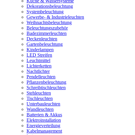
Küche & Wassersysteme
Dekorationsbeleuchtung
Systembeleuchtung
Gewerbe- & Industrieleuchten
Weihnachtsbeleuchtung
Beleuchtungszubehör
Badezimmerleuchten
Deckenleuchten
Gartenbeleuchtung
Kinderlampen
LED Streifen
Leuchtmittel
Lichterketten
Nachtlichter
Pendelleuchten
Pflanzenbeleuchtung
Schreibtischleuchten
Stehleuchten
Tischleuchten
Unterbauleuchten
Wandleuchten
Batterien & Akkus
Elektroinstallation
Energieverteilung
Kabelmanagement