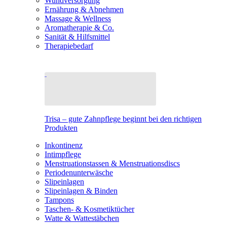
Wundversorgung
Ernährung & Abnehmen
Massage & Wellness
Aromatherapie & Co.
Sanität & Hilfsmittel
Therapiebedarf
Trisa – gute Zahnpflege beginnt bei den richtigen
Produkten
Inkontinenz
Intimpflege
Menstruationstassen & Menstruationsdiscs
Periodenunterwäsche
Slipeinlagen
Slipeinlagen & Binden
Tampons
Taschen- & Kosmetiktücher
Watte & Wattestäbchen