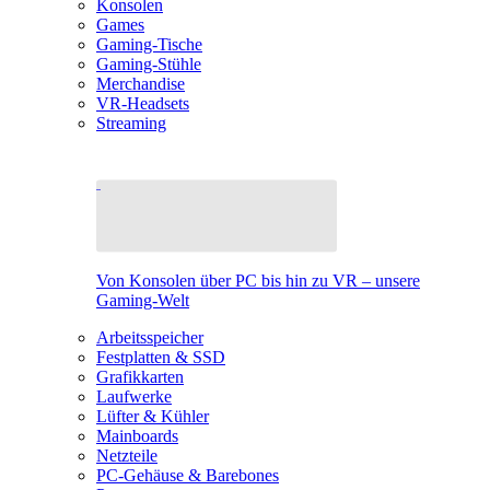
Konsolen
Games
Gaming-Tische
Gaming-Stühle
Merchandise
VR-Headsets
Streaming
Von Konsolen über PC bis hin zu VR – unsere
Gaming-Welt
Arbeitsspeicher
Festplatten & SSD
Grafikkarten
Laufwerke
Lüfter & Kühler
Mainboards
Netzteile
PC-Gehäuse & Barebones