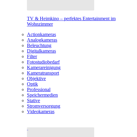
TV & Heimkino – perfektes Entertainment im
Wohnzimmer
Actionkameras
Analogkameras
Beleuchtung
Digitalkameras
Filter
Fotostudiobedarf
Kamerareinigung
Kameratransport
Objektive
Optik
Professional
Speichermedien
Stative
Stromversorgung
Videokameras