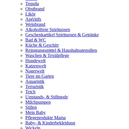
Tequila
Obstbrand
Likör
Apéritifs
Weinbrand
Alkoholfreie Spirituosen
Geschenkartikel Spirituosen & Getränke
Bad & WC
Küche & Geschirr
Reinigungsmittel & Haushaltsutensilien
Waschen & Textilpflege
Hundewelt
Katzenwelt
Nagerwelt
Tiere im Garten
Aquaristik
Terraristik
Teich
Umstands- & Stillmode
Milchpumpen
Stillen
Mein Baby
Pflegeprodukte Mama
Baby- & Kinderbekleidung
Wickeln