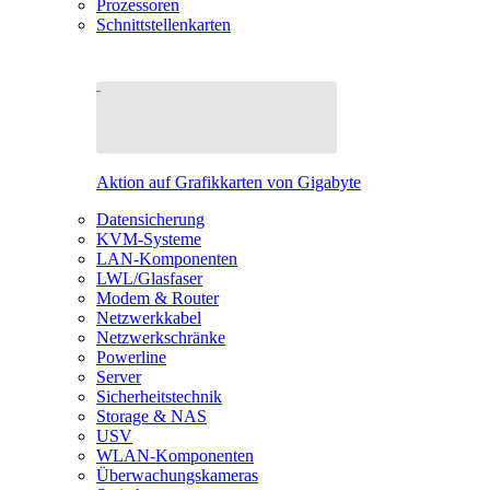
Prozessoren
Schnittstellenkarten
Aktion auf Grafikkarten von Gigabyte
Datensicherung
KVM-Systeme
LAN-Komponenten
LWL/Glasfaser
Modem & Router
Netzwerkkabel
Netzwerkschränke
Powerline
Server
Sicherheitstechnik
Storage & NAS
USV
WLAN-Komponenten
Überwachungskameras