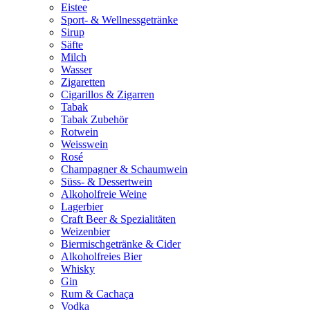
Eistee
Sport- & Wellnessgetränke
Sirup
Säfte
Milch
Wasser
Zigaretten
Cigarillos & Zigarren
Tabak
Tabak Zubehör
Rotwein
Weisswein
Rosé
Champagner & Schaumwein
Süss- & Dessertwein
Alkoholfreie Weine
Lagerbier
Craft Beer & Spezialitäten
Weizenbier
Biermischgetränke & Cider
Alkoholfreies Bier
Whisky
Gin
Rum & Cachaça
Vodka