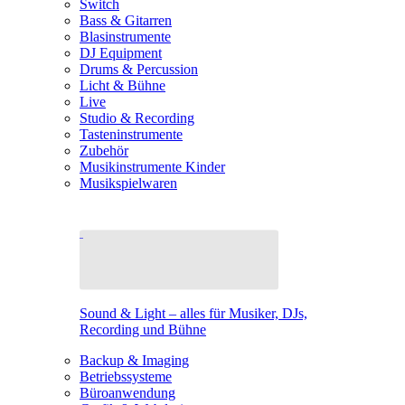
Switch
Bass & Gitarren
Blasinstrumente
DJ Equipment
Drums & Percussion
Licht & Bühne
Live
Studio & Recording
Tasteninstrumente
Zubehör
Musikinstrumente Kinder
Musikspielwaren
Sound & Light – alles für Musiker, DJs,
Recording und Bühne
Backup & Imaging
Betriebssysteme
Büroanwendung