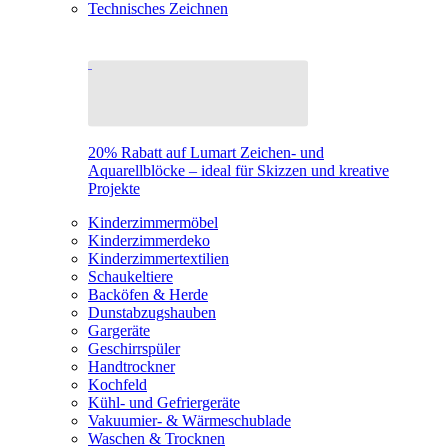
Technisches Zeichnen
20% Rabatt auf Lumart Zeichen- und
Aquarellblöcke – ideal für Skizzen und kreative
Projekte
Kinderzimmermöbel
Kinderzimmerdeko
Kinderzimmertextilien
Schaukeltiere
Backöfen & Herde
Dunstabzugshauben
Gargeräte
Geschirrspüler
Handtrockner
Kochfeld
Kühl- und Gefriergeräte
Vakuumier- & Wärmeschublade
Waschen & Trocknen