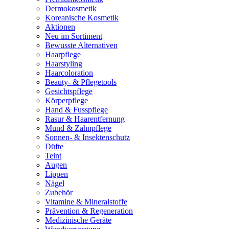
Dermokosmetik
Koreanische Kosmetik
Aktionen
Neu im Sortiment
Bewusste Alternativen
Haarpflege
Haarstyling
Haarcoloration
Beauty- & Pflegetools
Gesichtspflege
Körperpflege
Hand & Fusspflege
Rasur & Haarentfernung
Mund & Zahnpflege
Sonnen- & Insektenschutz
Düfte
Teint
Augen
Lippen
Nägel
Zubehör
Vitamine & Mineralstoffe
Prävention & Regeneration
Medizinische Geräte