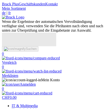
Brack Plus
Geschäftskunden
Kontakt
Mein Sortiment
de
|
fr
Wenn die Ergebnisse der automatischen Vervollständigung
verfügbar sind, verwenden Sie die Pfeiltasten nach oben und nach
unten zur Überprüfung und die Eingabetaste zur Auswahl.
Suchen
0
Vergleich
0
Merklisten
Mein Konto
Anmelden
0
CHF
0.00
IT & Multimedia