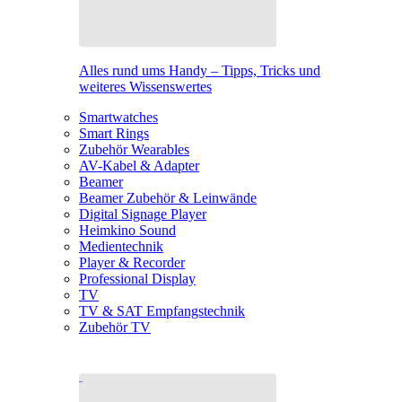
Alles rund ums Handy – Tipps, Tricks und
weiteres Wissenswertes
Smartwatches
Smart Rings
Zubehör Wearables
AV-Kabel & Adapter
Beamer
Beamer Zubehör & Leinwände
Digital Signage Player
Heimkino Sound
Medientechnik
Player & Recorder
Professional Display
TV
TV & SAT Empfangstechnik
Zubehör TV