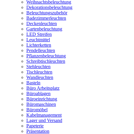
Weihnachtsbeleuchtung
Dekorationsbeleuchtung
Beleuchtungszubehör
Badezimmerleuchten
Deckenleuchten
Gartenbeleuchtung
LED Streifen
Leuchtmittel
Lichterketten
Pendelleuchten
Pflanzenbeleuchtung
Schreibtischleuchten
Stehleuchten
Tischleuchten
Wandleuchten
Basteln
Büro Arbeitsplatz
Büroablagen
Büroeinrichtung
Büromaschinen
Büromöbel
Kabelmanagement
Lager und Versand
Papeterie
Präsentation