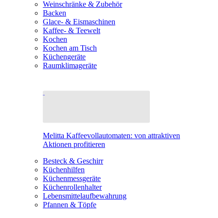
Weinschränke & Zubehör
Backen
Glace- & Eismaschinen
Kaffee- & Teewelt
Kochen
Kochen am Tisch
Küchengeräte
Raumklimageräte
Melitta Kaffeevollautomaten: von attraktiven
Aktionen profitieren
Besteck & Geschirr
Küchenhilfen
Küchenmessgeräte
Küchenrollenhalter
Lebensmittelaufbewahrung
Pfannen & Töpfe