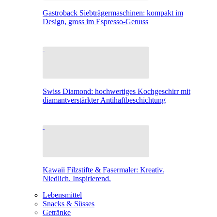
Gastroback Siebträgermaschinen: kompakt im
Design, gross im Espresso-Genuss
Swiss Diamond: hochwertiges Kochgeschirr mit
diamantverstärkter Antihaftbeschichtung
Kawaii Filzstifte & Fasermaler: Kreativ.
Niedlich. Inspirierend.
Lebensmittel
Snacks & Süsses
Getränke