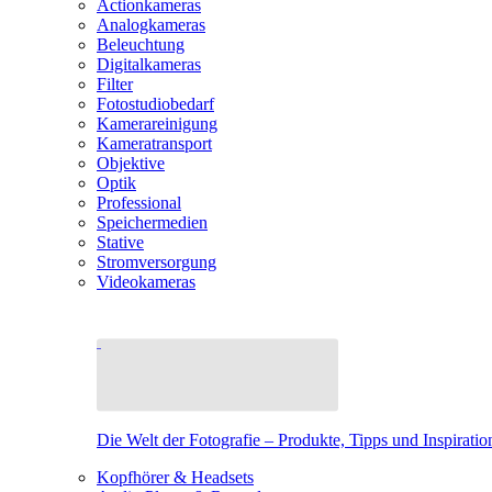
Actionkameras
Analogkameras
Beleuchtung
Digitalkameras
Filter
Fotostudiobedarf
Kamerareinigung
Kameratransport
Objektive
Optik
Professional
Speichermedien
Stative
Stromversorgung
Videokameras
Die Welt der Fotografie – Produkte, Tipps und Inspiratio
Kopfhörer & Headsets