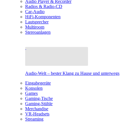
Audio Player & Recorder
Radios & Radio-CD
Car-Audio
HiFi-Komponenten
Lautsprecher
Multiroom
Stereoanlagen
Audio-Welt – bester Klang zu Hause und unterwegs
Eingabegeräte
Konsolen
Games
Gaming-Tische
Gaming-Stühle
Merchandise
VR-Headsets
Streaming