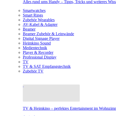
Alles rund ums Handy – Tipps, Tricks und weiteres Wis
Smartwatches
Smart Rings
Zubehör Wearables
AV-Kabel & Adapter
Beamer
Beamer Zubehör & Leinwände
Digital Signage Player
Heimkino Sound
Medientechnik
Player & Recorder
Professional Display
TV
TV & SAT Empfangstechnik
Zubehör TV
TV & Heimkino – perfektes Entertainment im Wohnzim