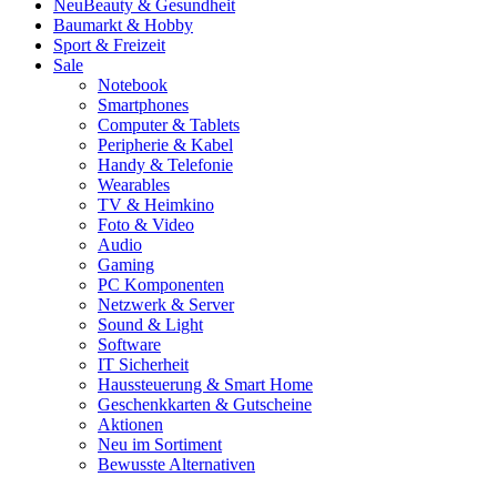
Neu
Beauty & Gesundheit
Baumarkt & Hobby
Sport & Freizeit
Sale
Notebook
Smartphones
Computer & Tablets
Peripherie & Kabel
Handy & Telefonie
Wearables
TV & Heimkino
Foto & Video
Audio
Gaming
PC Komponenten
Netzwerk & Server
Sound & Light
Software
IT Sicherheit
Haussteuerung & Smart Home
Geschenkkarten & Gutscheine
Aktionen
Neu im Sortiment
Bewusste Alternativen