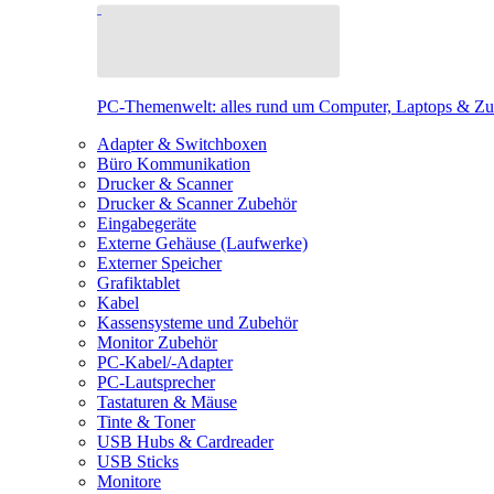
PC-Themenwelt: alles rund um Computer, Laptops & Z
Adapter & Switchboxen
Büro Kommunikation
Drucker & Scanner
Drucker & Scanner Zubehör
Eingabegeräte
Externe Gehäuse (Laufwerke)
Externer Speicher
Grafiktablet
Kabel
Kassensysteme und Zubehör
Monitor Zubehör
PC-Kabel/-Adapter
PC-Lautsprecher
Tastaturen & Mäuse
Tinte & Toner
USB Hubs & Cardreader
USB Sticks
Monitore