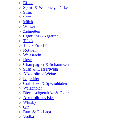
Eistee
Sport- & Wellnessgetränke
Sirup
Säfte
Milch
Wasser
Zigaretten
Cigarillos & Zigarren
Tabak
Tabak Zubehör
Rotwein
Weisswein
Rosé
Champagner & Schaumwein
Süss- & Dessertwein
Alkoholfreie Weine
Lagerbier
Craft Beer & Spezialitäten
Weizenbier
Biermischgetränke & Cider
Alkoholfreies Bier
Whisky
Gin
Rum & Cachaça
Vodka