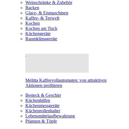
Weinschränke & Zubehör
Backen
Glace- & Eismaschinen
Kaffee- & Teewelt
Kochen
Kochen am Tisch
Küchengeräte
Raumklimageräte
Melitta Kaffeevollautomaten: von attraktiven
Aktionen profitieren
Besteck & Geschirr
Küchenhilfen
Küchenmessgeräte
Küchenrollenhalter
Lebensmittelaufbewahrung
Pfannen & Töpfe