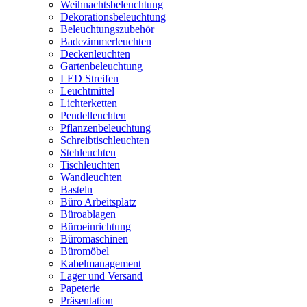
Weihnachtsbeleuchtung
Dekorationsbeleuchtung
Beleuchtungszubehör
Badezimmerleuchten
Deckenleuchten
Gartenbeleuchtung
LED Streifen
Leuchtmittel
Lichterketten
Pendelleuchten
Pflanzenbeleuchtung
Schreibtischleuchten
Stehleuchten
Tischleuchten
Wandleuchten
Basteln
Büro Arbeitsplatz
Büroablagen
Büroeinrichtung
Büromaschinen
Büromöbel
Kabelmanagement
Lager und Versand
Papeterie
Präsentation