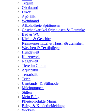
Tequila
Obstbrand
Likör
Apéritifs
Weinbrand
Alkoholfreie Spirituosen
Geschenkartikel Spirituosen & Getränke
Bad & WC
Küche & Geschirr
Reinigungsmittel & Haushaltsutensilien
Waschen & Textilpflege
Hundewelt
Katzenwelt
Nagerwelt
Tiere im Garten
Aquaristik
Terraristik
Teich
Umstands- & Stillmode
Milchpumpen
Stillen
Mein Baby
Pflegeprodukte Mama
Baby- & Kinderbekleidung
Wickeln