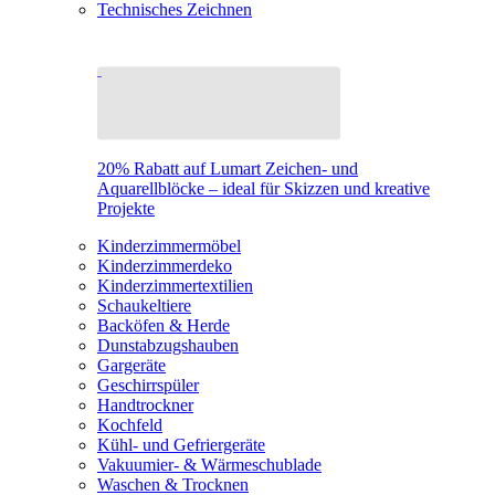
Technisches Zeichnen
20% Rabatt auf Lumart Zeichen- und
Aquarellblöcke – ideal für Skizzen und kreative
Projekte
Kinderzimmermöbel
Kinderzimmerdeko
Kinderzimmertextilien
Schaukeltiere
Backöfen & Herde
Dunstabzugshauben
Gargeräte
Geschirrspüler
Handtrockner
Kochfeld
Kühl- und Gefriergeräte
Vakuumier- & Wärmeschublade
Waschen & Trocknen