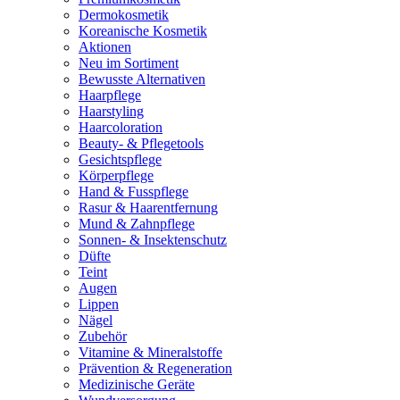
Dermokosmetik
Koreanische Kosmetik
Aktionen
Neu im Sortiment
Bewusste Alternativen
Haarpflege
Haarstyling
Haarcoloration
Beauty- & Pflegetools
Gesichtspflege
Körperpflege
Hand & Fusspflege
Rasur & Haarentfernung
Mund & Zahnpflege
Sonnen- & Insektenschutz
Düfte
Teint
Augen
Lippen
Nägel
Zubehör
Vitamine & Mineralstoffe
Prävention & Regeneration
Medizinische Geräte