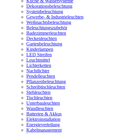
Küche & Wassersysteme
Dekorationsbeleuchtung
Systembeleuchtung
Gewerbe- & Industrieleuchten
Weihnachtsbeleuchtung
Beleuchtungszubehör
Badezimmerleuchten
Deckenleuchten
Gartenbeleuchtung
Kinderlampen
LED Streifen
Leuchtmittel
Lichterketten
Nachtlichter
Pendelleuchten
Pflanzenbeleuchtung
Schreibtischleuchten
Stehleuchten
Tischleuchten
Unterbauleuchten
Wandleuchten
Batterien & Akkus
Elektroinstallation
Energieverteilung
Kabelmanagement