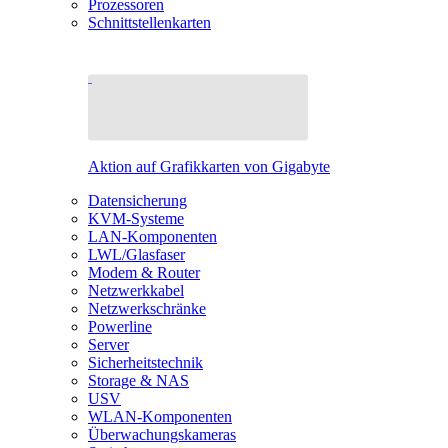
Prozessoren
Schnittstellenkarten
Aktion auf Grafikkarten von Gigabyte
Datensicherung
KVM-Systeme
LAN-Komponenten
LWL/Glasfaser
Modem & Router
Netzwerkkabel
Netzwerkschränke
Powerline
Server
Sicherheitstechnik
Storage & NAS
USV
WLAN-Komponenten
Überwachungskameras