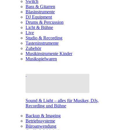
Switch
Bass & Gitarren
Blasinstrumente
DJ Equipment
Drums & Percussion
Licht & Bühne
Live
Studio & Recording
Tasteninstrumente
Zubehör
Musikinstrumente Kinder
Musikspielwaren
Sound & Light – alles für Musiker, DJs,
Recording und Bühne
Backup & Imaging
Betriebssysteme
Büroanwendung