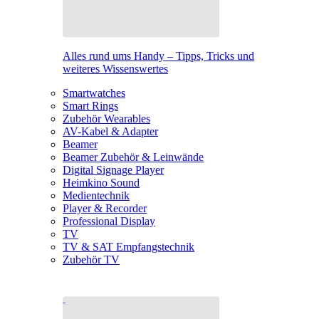
Alles rund ums Handy – Tipps, Tricks und
weiteres Wissenswertes
Smartwatches
Smart Rings
Zubehör Wearables
AV-Kabel & Adapter
Beamer
Beamer Zubehör & Leinwände
Digital Signage Player
Heimkino Sound
Medientechnik
Player & Recorder
Professional Display
TV
TV & SAT Empfangstechnik
Zubehör TV