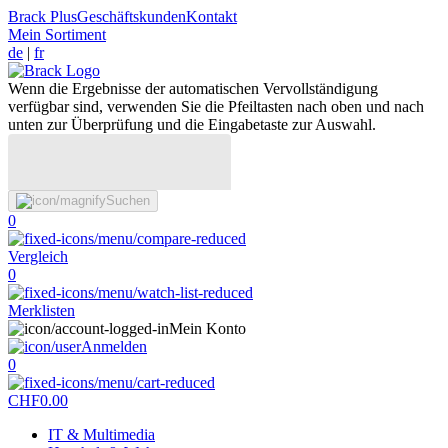
Brack Plus
Geschäftskunden
Kontakt
Mein Sortiment
de
|
fr
Wenn die Ergebnisse der automatischen Vervollständigung
verfügbar sind, verwenden Sie die Pfeiltasten nach oben und nach
unten zur Überprüfung und die Eingabetaste zur Auswahl.
Suchen
0
Vergleich
0
Merklisten
Mein Konto
Anmelden
0
CHF
0.00
IT & Multimedia