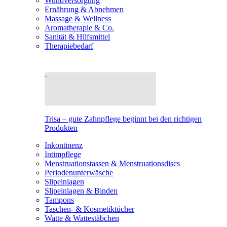
Wundversorgung
Ernährung & Abnehmen
Massage & Wellness
Aromatherapie & Co.
Sanität & Hilfsmittel
Therapiebedarf
Trisa – gute Zahnpflege beginnt bei den richtigen
Produkten
Inkontinenz
Intimpflege
Menstruationstassen & Menstruationsdiscs
Periodenunterwäsche
Slipeinlagen
Slipeinlagen & Binden
Tampons
Taschen- & Kosmetiktücher
Watte & Wattestäbchen