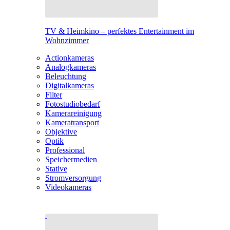
TV & Heimkino – perfektes Entertainment im
Wohnzimmer
Actionkameras
Analogkameras
Beleuchtung
Digitalkameras
Filter
Fotostudiobedarf
Kamerareinigung
Kameratransport
Objektive
Optik
Professional
Speichermedien
Stative
Stromversorgung
Videokameras