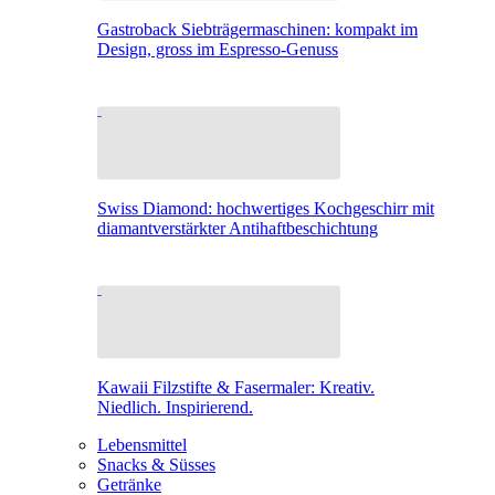
Gastroback Siebträgermaschinen: kompakt im
Design, gross im Espresso-Genuss
Swiss Diamond: hochwertiges Kochgeschirr mit
diamantverstärkter Antihaftbeschichtung
Kawaii Filzstifte & Fasermaler: Kreativ.
Niedlich. Inspirierend.
Lebensmittel
Snacks & Süsses
Getränke