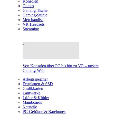
Konsolen
Games
Gaming-Tische
Gaming-Stühle
Merchandise
VR-Headsets
Streaming
Von Konsolen über PC bis hin zu VR – unsere
Gaming-Welt
Arbeitsspeicher
Festplatten & SSD
Grafikkarten
Laufwerke
Lüfter & Kühler
Mainboards
Netzteile
PC-Gehäuse & Barebones